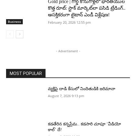
Gold price | గోల్డ్ కొనుగోళ్లలో భారతీయుల
కొత్త రూట్: స్టాక్ మార్కెట్‌లా పసిడి ట్రేడింగ్..
ఆసక్తికరంగా టైటాన్ ఎండీ విశ్లేషణ!
Business
February 20, 2026 12:55 pm
- Advertisment -
MOST POPULAR
వ్యక్తిపై దాడి కేసులో నిందితుడికి జరిమానా
August 7, 2026 9:13 pm
కడతేరిన కన్నప్రేమ.. కడసారి చూపూ ‘వీడియో
కాల్’ దే!