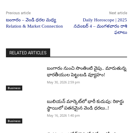
Previous article
Next article
బంగారం – వెండి ధరల మధ్య
Daily Horoscope | 2025
Relation & Market Connection
నవంబర్ 4 – మంగళవారం రాశి
ఫలాలు
RELATED ARTICLES
బంగారం నుంచి సొంతింటి వైపు.. మారుతున్న
భారతీయుల పెట్టుబడి వ్యూహం!
May 30, 2026 2:59 pm
Business
బులియన్ మార్కెట్‌లో భారీ కుదుపు: రికార్డు
స్థాయిలో పతనమైన వెండి ధరలు..!
May 16, 2026 1:40 pm
Business