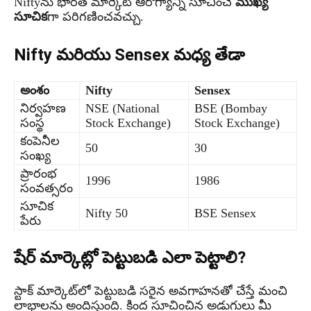
Niftyను భారత మార్కెట్ ఆరోగ్యాన్ని సూచించే
ముఖ్య
సూచిక
గా పరిగణించవచ్చు.
Nifty మరియు Sensex మధ్య తేడా
అంశం
Nifty
Sensex
నిర్వహణ
NSE (National
BSE (Bombay
సంస్థ
Stock Exchange)
Stock Exchange)
కంపెనీల
50
30
సంఖ్య
ప్రారంభ
1996
1986
సంవత్సరం
సూచిక
Nifty 50
BSE Sensex
పేరు
షేర్ మార్కెట్లో పెట్టుబడి ఎలా పెట్టాలి?
స్టాక్ మార్కెట్‌లో పెట్టుబడి సరైన అవగాహనతో చేస్తే మంచి
లాభాలను అందిస్తుంది. కింద సూచించిన అడుగులు మీ