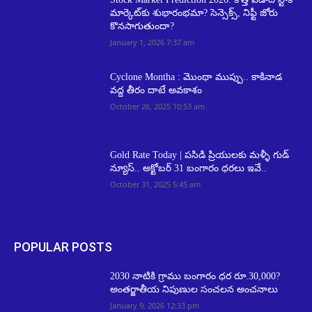
మార్కెట్‌కు శుభారంభమా? సెన్సెక్స్, నిఫ్టీ జోరు
కొనసాగుతుందా?
January 1, 2026 7:37 am
Cyclone Montha : మొంథా ముప్పు.. కాకినాడ
వ‌ద్ద తీరం దాటే అవ‌కాశం
October 26, 2025 10:53 am
Gold Rate Today | పసిడి ప్రియులకు మళ్ళీ గుడ్
న్యూస్.. అక్టోబర్ 31 బంగారం ధరలు ఇవే..
October 31, 2025 5:45 am
POPULAR POSTS
2030 నాటికి గ్రాము బంగారం ధర రూ.30,000?
అంతర్జాతీయ నిపుణుల సంచలన అంచనాలు
January 9, 2026 12:33 pm