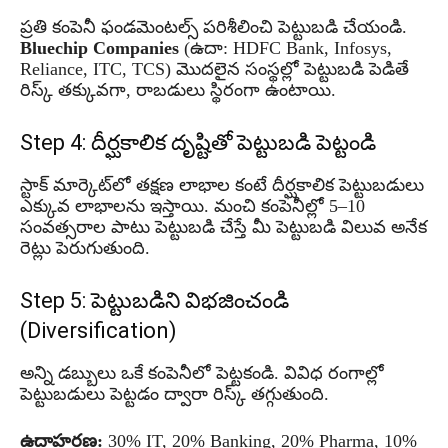
ప్రతి కంపెనీ ఫండమెంటల్స్ పరిశీలించి పెట్టుబడి చేయండి.
Bluechip Companies
(ఉదా: HDFC Bank, Infosys,
Reliance, ITC, TCS) మొదలైన సంస్థల్లో పెట్టుబడి పెడితే
రిస్క్ తక్కువగా, రాబడులు స్థిరంగా ఉంటాయి.
Step 4: దీర్ఘకాలిక దృష్టితో పెట్టుబడి పెట్టండి
స్టాక్ మార్కెట్‌లో తక్షణ లాభాల కంటే దీర్ఘకాలిక పెట్టుబడులు
ఎక్కువ లాభాలను ఇస్తాయి. మంచి కంపెనీల్లో 5–10
సంవత్సరాల పాటు పెట్టుబడి చేస్తే మీ పెట్టుబడి విలువ అనేక
రెట్లు పెరుగుతుంది.
Step 5: పెట్టుబడిని విభజించండి
(Diversification)
అన్ని డబ్బులు ఒకే కంపెనీలో పెట్టకండి. వివిధ రంగాల్లో
పెట్టుబడులు పెట్టడం ద్వారా రిస్క్ తగ్గుతుంది.
ఉదాహరణ:
30% IT, 20% Banking, 20% Pharma, 10%