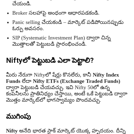
చేయండి.
Broker సలహాపై అంధంగా ఆధారపడకండి.
Panic selling చేయకండి – మార్కెట్ పడిపోయినప్పుడు
ఓర్పు అవసరం.
SIP (Systematic Investment Plan) ద్వారా చిన్న
మొత్తాలతో పెట్టుబడి ప్రారంభించండి.
Niftyలో పెట్టుబడి ఎలా పెట్టాలి?
మీరు నేరుగా Niftyలో షేర్లు కొనలేరు, కానీ
Nifty Index
Funds
లేదా
Nifty ETFs (Exchange Traded Funds)
ద్వారా పెట్టుబడి చేయవచ్చు. ఇవి Nifty 50లో ఉన్న
కంపెనీలను ప్రాతినిధ్యం చేస్తాయి, అంటే ఒకే పెట్టుబడి ద్వారా
మొత్తం మార్కెట్‌లో భాగస్వామ్యం పొందవచ్చు.
ముగింపు
Nifty
అనేది భారత స్టాక్ మార్కెట్ యొక్క హృదయం. దీన్ని