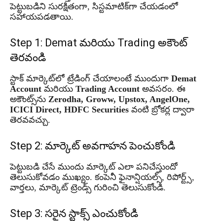
పెట్టుబడిని సురక్షితంగా, సిస్టమాటిక్‌గా చేయడంలో
సహాయపడతాయి.
Step 1: Demat మరియు Trading అకౌంట్
తెరవండి
స్టాక్ మార్కెట్‌లో ట్రేడింగ్ చేయాలంటే ముందుగా
Demat
Account
మరియు
Trading Account
అవసరం. ఈ
అకౌంట్స్‌ను
Zerodha, Groww, Upstox, AngelOne,
ICICI Direct, HDFC Securities
వంటి బ్రోకర్ల ద్వారా
తెరవవచ్చు.
Step 2: మార్కెట్ అవగాహన పెంచుకోండి
పెట్టుబడి చేసే ముందు మార్కెట్ ఎలా పనిచేస్తుందో
తెలుసుకోవడం ముఖ్యం. కంపెనీ ఫైనాన్షియల్స్, రిపోర్ట్స్,
వార్తలు, మార్కెట్ ట్రెండ్స్ గురించి తెలుసుకోండి.
Step 3: సరైన స్టాక్స్ ఎంచుకోండి