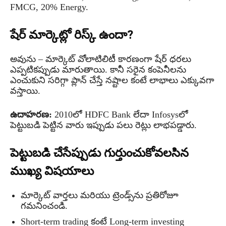
FMCG, 20% Energy.
షేర్ మార్కెట్లో రిస్క్ ఉందా?
అవును – మార్కెట్ వోలాటిలిటీ కారణంగా షేర్ ధరలు
ఎప్పటికప్పుడు మారుతాయి. కానీ సరైన కంపెనీలను
ఎంచుకుని సరిగ్గా ప్లాన్ చేస్తే నష్టాల కంటే లాభాలు ఎక్కువగా
వస్తాయి.
ఉదాహరణ:
2010లో HDFC Bank లేదా Infosysలో
పెట్టుబడి పెట్టిన వారు ఇప్పుడు పలు రెట్లు లాభపడ్డారు.
పెట్టుబడి చేసేప్పుడు గుర్తుంచుకోవలసిన
ముఖ్య విషయాలు
మార్కెట్ వార్తలు మరియు ట్రెండ్స్‌ను ప్రతిరోజూ
గమనించండి.
Short-term trading కంటే Long-term investing