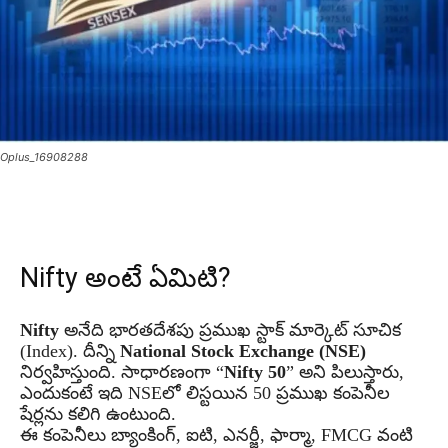
Oplus_16908288
Nifty అంటే ఏమిటి?
Nifty
అనేది భారతదేశపు ప్రముఖ స్టాక్ మార్కెట్ సూచిక
(Index). దీన్ని
National Stock Exchange (NSE)
నిర్వహిస్తుంది. సాధారణంగా “
Nifty 50
” అని పిలుస్తారు,
ఎందుకంటే ఇది NSEలో లిస్టయిన 50 ప్రముఖ కంపెనీల
షేర్లను కలిగి ఉంటుంది.
ఈ కంపెనీలు బ్యాంకింగ్, ఐటి, ఎనర్జీ, ఫార్మా, FMCG వంటి