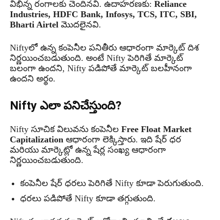
విభిన్న రంగాలకు చెందినవి. ఉదాహరణకు:
Reliance
Industries, HDFC Bank, Infosys, TCS, ITC, SBI,
Bharti Airtel
మొదలైనవి.
Niftyలో ఉన్న కంపెనీల పనితీరు ఆధారంగా మార్కెట్ దిశ
నిర్ణయించబడుతుంది. అంటే Nifty పెరిగితే మార్కెట్
బలంగా ఉందని, Nifty పడిపోతే మార్కెట్ బలహీనంగా
ఉందని అర్థం.
Nifty ఎలా పనిచేస్తుంది?
Nifty సూచిక విలువను కంపెనీల
Free Float Market
Capitalization
ఆధారంగా లెక్కిస్తారు. ఇది షేర్ ధర
మరియు మార్కెట్లో ఉన్న షేర్ల సంఖ్య ఆధారంగా
నిర్ణయించబడుతుంది.
కంపెనీల షేర్ ధరలు పెరిగితే Nifty కూడా పెరుగుతుంది.
ధరలు పడిపోతే Nifty కూడా తగ్గుతుంది.