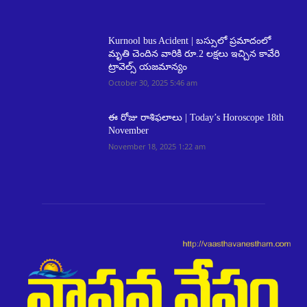
Kurnool bus Acident | బస్సులో ప్రమాదంలో
మృతి చెందిన వారికి రూ.2 లక్షలు ఇచ్చిన కావేరి
ట్రావెల్స్ యజమాన్యం
October 30, 2025 5:46 am
ఈ రోజు రాశిఫలాలు | Today’s Horoscope 18th
November
November 18, 2025 1:22 am