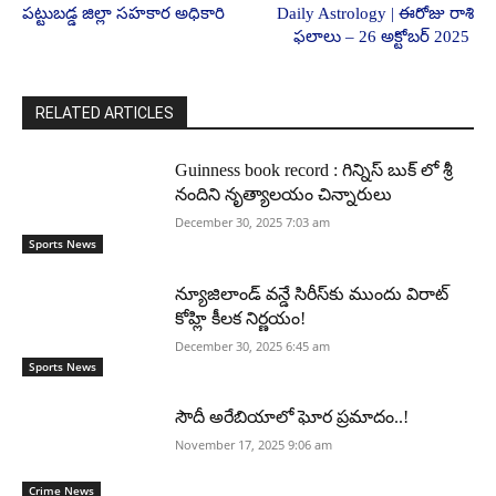
పట్టుబడ్డ జిల్లా సహకార అధికారి
Daily Astrology | ఈరోజు రాశి
ఫలాలు – 26 అక్టోబర్ 2025
RELATED ARTICLES
Guinness book record : గిన్నిస్ బుక్ లో శ్రీ
నందిని నృత్యాలయం చిన్నారులు
December 30, 2025 7:03 am
Sports News
న్యూజిలాండ్ వన్డే సిరీస్‌కు ముందు విరాట్
కోహ్లి కీలక నిర్ణయం!
December 30, 2025 6:45 am
Sports News
సౌదీ అరేబియాలో ఘోర ప్రమాదం..!
November 17, 2025 9:06 am
Crime News