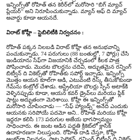
ఇన్నింగ్స్‌తో రోహిత్ తన కెరీర్‌లో మరోసారి “బిగ్ మ్యాచ్
ప్లేయర్” అని నిరూపించుకున్నాడు. మ్యాన్ ఆఫ్ ది మ్యాచ్
అవార్డు కూడా ఆయనదే.
విరాట్ కోహ్లీ – స్టెబిలిటీకి నిర్వచనం :
రోహిత్ పక్కన నిలబడి విరాట్ కోహ్లీ తన అనుభవాన్ని
పంచుకున్నాడు. 74 పరుగులు (88 బంతుల్లో, 7 ఫోర్లు) చేసి
ఇండియాను సేఫ్‌గా విజయానికి చేర్చడంలో కీలక పాత్ర
పోషించాడు. మొదట బౌలర్లను చదివి, అద్భుతమైన రన్నింగ్
బిట్వీన్ ది వికెట్స్‌తో రోహిత్‌కు సపోర్ట్ ఇచ్చాడు. ఇన్నింగ్స్
మొత్తం ఆయన కూల్‌గా ఆడి, ఎటువంటి రిస్క్ తీసుకోకుండా
గేమ్‌ను కంట్రోల్ చేశాడు. ఆస్ట్రేలియా బౌలర్లు స్పిన్ అటాక్‌కి
వెళ్ళినప్పుడు కూడా, ఆయన కవర్ డ్రైవ్‌లు మరియు ఫ్లిక్
షాట్లు అద్భుతంగా మెరిశాయి. కోహ్లీ ఈ ఇన్నింగ్స్‌తో
మరోసారి చూపించాడు — “సేఫ్ హ్యాండ్స్” అనేది ఎందుకు
ఆయనకు సరిపోయే పదమో అని.. రోహిత్ మరియు కోహ్లీ
ఇద్దరూ కలిసి 173 పరుగుల అజేయ భాగస్వామ్యం
సాధించారు. ఈ జంట ఆడిన పద్ధతి క్రికెట్‌లో క్లాసిక్
ఉదాహరణగా నిలుస్తుంది. రోహిత్ దాడి చేస్తూ, కోహ్లీ
ఆంకర్‌గా నిలవడం. షాట్ల సెలెక్షన్, రన్నింగ్ బిట్వీన్ ది వికెట్స్,