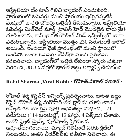
ఆస్ట్రేలియా టీం టాస్ గెలిచి బ్యాటింగ్ ఎంచుకుంది.
ప్రారంభంలో ఓపెనర్లు మంచి ప్రారంభం ఇచ్చినప్పటికీ,
మధ్యలో భారత బౌలర్లు ఒత్తిడికి తీసుకున్నారు. ఆస్ట్రేలియా
ఓపెనర్లు మిత్‌చెల్ మార్ష్, ట్రావిస్ హెడ్ మొదలైన వారు శ్రేణి
చూపించారు, కానీ భారత బౌలింగ్ మిడ్-ఇన్నింగ్స్‌లో బాగా
ఎదుర్కొన్నారు. ఆస్ట్రేలియా మొత్తం 236 పరుగులకే ఆలౌట్
అయింది. ఇండియా ఛేజ్ ప్రారంభంలో మంచి స్థాయిలో
ఉండిపోయింది; ఓపెనర్లు బేసిక్‌గా మంచి ప్రతిభను
కనబరిచారు. బ్యాటింగ్‌లో ఒత్తిడి లేకుండా స్కోరు చక్కగా
పెరిగింది; 38.3 ఓవర్లలో భారత జట్టు లక్ష్యాన్ని చేరుకుంది.
Rohit Sharma ,Virat Kohli : రోహిత్-విరాట్ మాజిక్ :
రోహిత్ శర్మ కెప్టెన్‌స్ ఇన్నింగ్స్ ప్రదర్శించారు. భారత జట్టు
కెప్టెన్ రోహిత్ శర్మ మరోసారి తన క్లాస్‌ను చూపించాడు.
ఆస్ట్రేలియా బౌలర్లపై పూర్తి ఆధిపత్యం సాధించి, 121
పరుగులు (114 బంతుల్లో, 12 ఫోర్లు, 4 సిక్స్‌లు) చేశాడు.
అతని స్ట్రైట్ డ్రైవ్స్, పుల్‌షాట్స్ ప్రేక్షకులను
ఉర్రూతలూగించాయి. మ్యాచ్ గెలిపించే వరకు క్రీజ్‌లో
నిలబడటం అతని లీడర్‌షిప్‌కు ప్రతీకగా నిలిచారు. ఈ