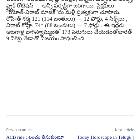
స్ట్రైక్ రోటేషన్ — అన్నీ పర్ఫెక్ట్‌గా జరిగాయి. ప్రేక్షకులు
“రోహిత్-విరాట్ మాజిక్”ను మళ్లీ ప్రత్యక్షంగా చూసారు.
రోహిత్ శర్మ 121 (114 బంతులు) — 12 ఫోర్లు, 4 సిక్స్‌లు ,
విరాట్ కోహ్లీ: 74* (88 బంతులు) — 7 ఫోర్లు.. ఈ ఇద్దరు
ఆటగాళ్ల భాగస్వామ్యంతో 173 పరుగులు చేయడంతోభారత్
9 వికెట్ల తేడాతో విజయం సాధించింది.
Previous article
Next article
ACB ride : లంచం తీసుకుంటూ
Today Horoscope in Telugu |