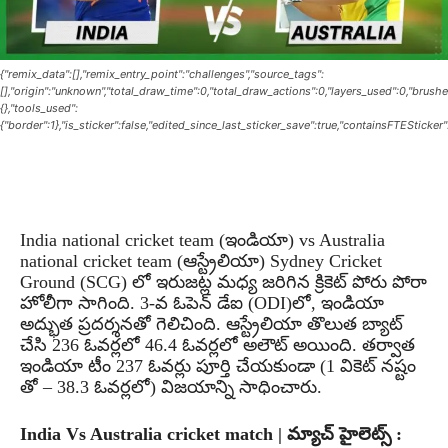
{"remix_data":[],"remix_entry_point":"challenges","source_tags":
[],"origin":"unknown","total_draw_time":0,"total_draw_actions":0,"layers_used":0,"brush
{},"tools_used":
{"border":1},"is_sticker":false,"edited_since_last_sticker_save":true,"containsFTESticker"
India national cricket team (ఇండియా) vs Australia
national cricket team (ఆస్ట్రేలియా) Sydney Cricket
Ground (SCG) లో ఇరుజట్ల మధ్య జరిగిన క్రికెట్ పోరు పోరా
హోలీగా సాగింది. 3-వ ఓపెన్‌ డేఐ (ODI)లో, ఇండియా
అద్భుత ప్రదర్శనతో గెలిచింది. ఆస్ట్రేలియా తొలుత బ్యాట్
చేసి 236 ఓవర్లలో 46.4 ఓవర్లలో అలౌట్ అయింది. తర్వాత
ఇండియా టీం 237 ఓవర్లు పూర్తి చేయకుండా (1 వికెట్ నష్టం
తో – 38.3 ఓవర్లలో) విజయాన్ని సాధించారు.
India Vs Australia cricket match | మ్యాచ్ హైలెట్స్ :