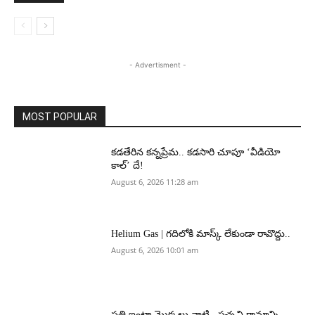
- Advertisment -
MOST POPULAR
కడతేరిన కన్నప్రేమ.. కడసారి చూపూ ‘వీడియో
కాల్’ దే!
August 6, 2026 11:28 am
Helium Gas | గదిలోకి మాస్క్ లేకుండా రావొద్దు..
August 6, 2026 10:01 am
ప్రతి ఇంటా మొక్కలు నాటి.. పచ్చని గ్రామాన్ని