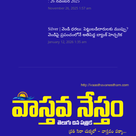
: 26 నవంబర్ 2025
November 26, 2025 1:57 am
Silver | వెండి ధరలు: పెట్టుబడిదారులకు ముప్పు?
వెండిపై ప్రపంచంలోనే అతిపెద్ద బ్యాంక్ హెచ్చరిక
January 12, 2026 1:35 am