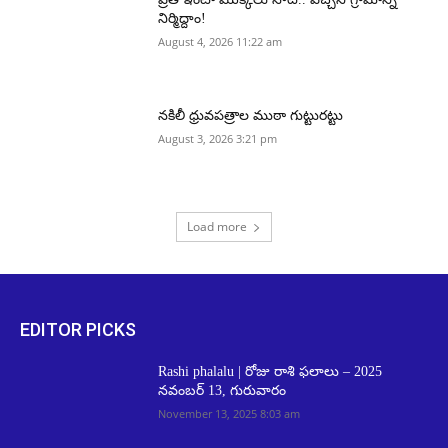
నిర్మిద్దాం!
August 4, 2026 11:22 am
నకిలీ ధ్రువపత్రాల ముఠా గుట్టురట్టు
August 3, 2026 3:21 pm
Load more
EDITOR PICKS
Rashi phalalu | రోజు రాశి ఫలాలు – 2025
నవంబర్ 13, గురువారం
November 13, 2025 8:03 am