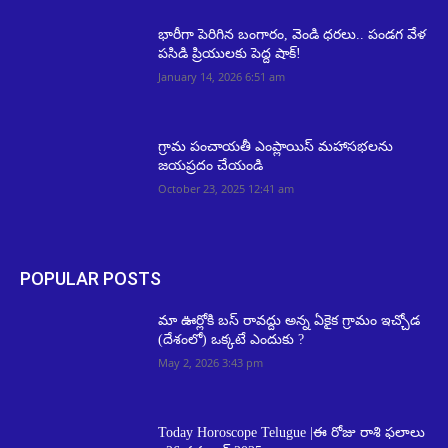
భారీగా పెరిగిన బంగారం, వెండి ధరలు.. పండగ వేళ
పసిడి ప్రియులకు పెద్ద షాక్!
January 14, 2026 6:51 am
గ్రామ పంచాయతీ ఎంప్లాయిస్ మహాసభలను
జయప్రదం చేయండి
October 23, 2025 12:41 am
POPULAR POSTS
మా ఊర్లోకి బస్ రావద్దు అన్న ఏకైక గ్రామం ఇచ్చోడ
(దేశంలో) ఒక్కటే ఎందుకు ?
May 2, 2026 3:43 pm
Today Horoscope Telugue |ఈ రోజు రాశి ఫలాలు