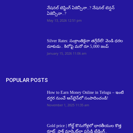
నేషనల్ టెస్టింగ్ ఏజెన్సీనా..? నేషనల్ టెన్షన్
ఏజెన్సీనా..?
May 13, 2026 12:51 pm
Silver Rates: సంక్రాంతికైనా తగ్గేదేలే! వెండి ధరల
దూకుడు.. కిలోపై మరో రూ.5,000 జంప్
January 15, 2026 11:06 am
POPULAR POSTS
How to Earn Money Online in Telugu – ఇంటి
దగ్గర నుంచే ఆన్‌లైన్‌లో సంపాదించండి!
November 1, 2025 11:35 am
Gold price | గోల్డ్ కొనుగోళ్లలో భారతీయుల కొత్త
రూట్: స్టాక్ మార్కెట్‌లా పసిడి ట్రేడింగ్..