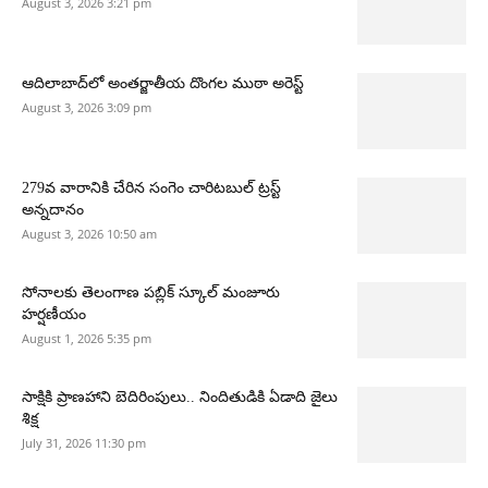
August 3, 2026 3:21 pm
ఆదిలాబాద్‌లో అంతర్జాతీయ దొంగల ముఠా అరెస్ట్
August 3, 2026 3:09 pm
279వ వారానికి చేరిన సంగెం చారిటబుల్ ట్రస్ట్
అన్నదానం
August 3, 2026 10:50 am
సోనాలకు తెలంగాణ పబ్లిక్ స్కూల్ మంజూరు
హర్షణీయం
August 1, 2026 5:35 pm
సాక్షికి ప్రాణహాని బెదిరింపులు.. నిందితుడికి ఏడాది జైలు
శిక్ష
July 31, 2026 11:30 pm