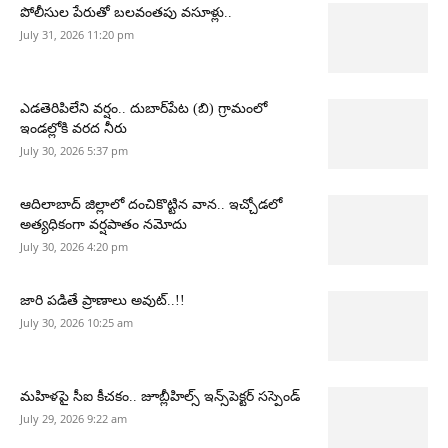
పోలీసుల పేరుతో బలవంతపు వసూళ్లు..
July 31, 2026 11:20 pm
ఎడతెరిపిలేని వర్షం.. దుబార్‌పేట (బి) గ్రామంలో
ఇండల్లోకి వరద నీరు
July 30, 2026 5:37 pm
ఆదిలాబాద్ జిల్లాలో దంచికొట్టిన వాన.. ఇచ్చోడలో
అత్యధికంగా వర్షపాతం నమోదు
July 30, 2026 4:20 pm
జారి పడితే ప్రాణాలు అవుట్..!!
July 30, 2026 10:25 am
మహిళపై సీఐ కీచకం.. జూబ్లీహిల్స్ ఇన్స్‌పెక్టర్ సస్పెండ్
July 29, 2026 9:22 am