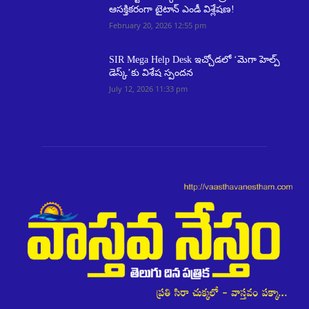
ఆసక్తికరంగా టైటాన్ ఎండీ విశ్లేషణ!
February 20, 2026 12:55 pm
SIR Mega Help Desk ఇచ్చోడలో ‘మెగా హెల్ప్
డెస్క్’కు విశేష స్పందన
July 12, 2026 11:33 pm