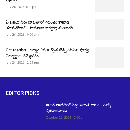
పూజలు
July 26, 2026 9:12 pm
ఏ ఒక్కరి పేరు జాబితాలో గల్లంతు కాకూడ
చూసుకోవాలి : సామాజిక కార్యకర్త ముబారక్
July 26, 2026 10:00 am
Get-together | ఆగస్టు 9న ఇచ్చోడ జెడ్పీఎస్ఎస్ పూర్వ
విద్యార్థుల సమ్మేళనం
July 24, 2026 12:05 pm
EDITOR PICKS
కాపర్ బాటిల్‌లో నీళ్లు తాగితే చాలు.. ఎన్నో
ప్రయోజనాలు
October 22, 2025 10:00 am