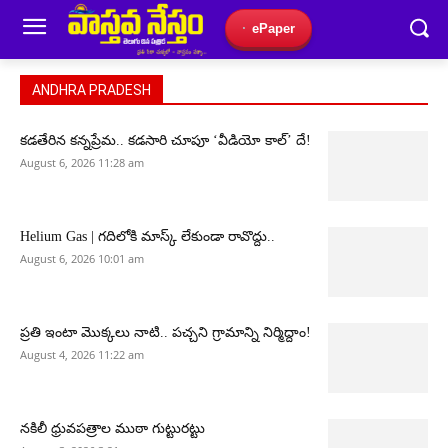
ePaper
ANDHRA PRADESH
కడతేరిన కన్నప్రేమ.. కడసారి చూపూ ‘వీడియో కాల్’ దే!
August 6, 2026 11:28 am
Helium Gas | గదిలోకి మాస్క్ లేకుండా రావొద్దు..
August 6, 2026 10:01 am
ప్రతి ఇంటా మొక్కలు నాటి.. పచ్చని గ్రామాన్ని నిర్మిద్దాం!
August 4, 2026 11:22 am
నకిలీ ధ్రువపత్రాల ముఠా గుట్టురట్టు