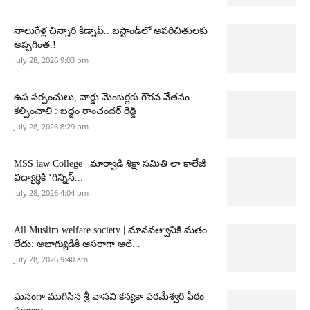
నాలుగేళ్ల చిన్నారి కిడ్నాప్.. బస్టాండ్‌లో అపరిచితులకు
అప్పగింత.!
July 28, 2026 9:03 pm
ఉప సర్పంచులు, వార్డు మెంబర్లకు గౌరవ వేతనం
కల్పించాలి : బద్దం రాంచందర్ రెడ్డి
July 28, 2026 8:29 pm
MSS law College | మార్వాడి శిక్షా సమితి లా కాలేజీ
విద్యార్థికి ‘గిన్నిస్...
July 28, 2026 4:04 pm
All Muslim welfare society | మానవత్వానికి మతం
లేదు: అభాగ్యుడికి ఆసరాగా ఆల్...
July 28, 2026 9:40 am
ఘనంగా ముగిసిన శ్రీ వాసవి కన్యకా పరమేశ్వరి పీఠం