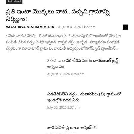
Adilabad
ప్రతి ఇంటా మొక్కలు నాటి.. పచ్చని గ్రామాన్ని
నిర్మిద్దాం!
VAASTHAVA NESTHAM MEDIA
-
August 4, 2026 11:22 am
0
• నేడు నాటిన మొక్కే.. రేపటి జీవనాధారం * మాదాపూర్‌లో ఇంటింటికీ మొక్కల
పంపిణీ చేసిన సర్పంచ్ షేక్ ఇమ్రాన్ వాస్తవ నేస్తం,ఇచ్చోడ: పర్యావరణ పరిరక్షణే
ధ్యేయంగా మాదాపూర్ గ్రామ పంచాయతీ ఆధ్వర్యంలో హోమ్‌స్టెడ్ ప్లాంటేషన్...
279వ వారానికి చేరిన సంగెం చారిటబుల్ ట్రస్ట్
అన్నదానం
August 3, 2026 10:50 am
ఎడతెరిపిలేని వర్షం.. దుబార్‌పేట (బి) గ్రామంలో
ఇండల్లోకి వరద నీరు
July 30, 2026 5:37 pm
జారి పడితే ప్రాణాలు అవుట్..!!