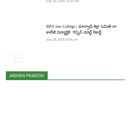
July 30, 2026 10:25 am
MSS law College | మార్వాడి శిక్షా సమితి లా
కాలేజీ విద్యార్థికి ‘గిన్నిస్ వరల్డ్ రికార్డ్’
July 28, 2026 4:04 pm
ANDHRA PRADESH