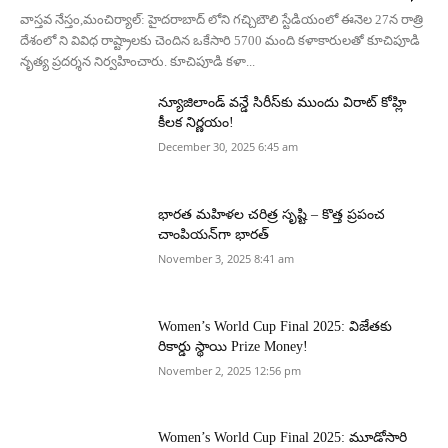
వాస్తవ నేస్తం,మంచిర్యాల్: హైదరాబాద్ లోని గచ్చిబౌలి స్టేడియంలో ఈనెల 27న రాత్రి
దేశంలో ని వివిధ రాష్ట్రాలకు చెందిన ఒకేసారి 5700 మంది కళాకారులతో కూచిపూడి
నృత్య ప్రదర్శన నిర్వహించారు. కూచిపూడి కళా...
న్యూజిలాండ్ వన్డే సిరీస్‌కు ముందు విరాట్ కోహ్లి
కీలక నిర్ణయం!
December 30, 2025 6:45 am
భారత మహిళల చరిత్ర సృష్టి – కొత్త ప్రపంచ
చాంపియన్‌గా భారత్
November 3, 2025 8:41 am
Women’s World Cup Final 2025: విజేతకు
రికార్డు స్థాయి Prize Money!
November 2, 2025 12:56 pm
Women’s World Cup Final 2025: మూడోసారి