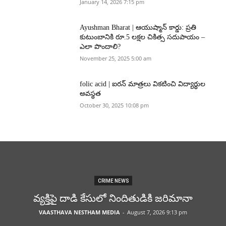
January 14, 2026 7:15 pm
Ayushman Bharat | ఆయుష్మాన్ కార్డు: ప్రతి
కుటుంబానికి రూ.5 లక్షల చికిత్స సదుపాయం –
ఎలా పొందాలి?
November 25, 2025 5:00 am
folic acid | ఐరన్ మాత్రలు వికటించి విద్యార్థుల
అవస్థత
October 30, 2025 10:08 pm
CRIME NEWS
వ్యక్తిపై దాడి కేసులో నిందితుడికి జరిమానా
VAASTHAVA NESTHAM MEDIA
-
August 7, 2026 9:13 pm