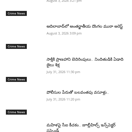
August 3, 2026 3:21 pm
Crime News
ఆదిలాబాద్‌లో అంతర్జాతీయ దొంగల ముఠా అరెస్ట్
August 3, 2026 3:09 pm
Crime News
సాక్షికి ప్రాణహాని బెదిరింపులు.. నిందితుడికి ఏడాది
జైలు శిక్ష
July 31, 2026 11:30 pm
Crime News
పోలీసుల పేరుతో బలవంతపు వసూళ్లు..
July 31, 2026 11:20 pm
Crime News
మహిళపై సీఐ కీచకం.. జూబ్లీహిల్స్ ఇన్స్‌పెక్టర్
సస్పెండ్