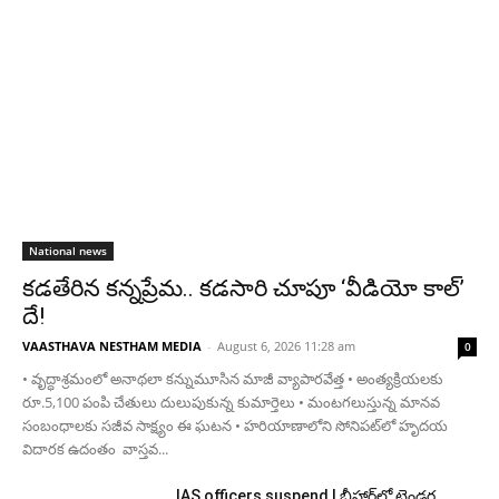
National news
కడతేరిన కన్నప్రేమ.. కడసారి చూపూ ‘వీడియో కాల్’
దే!
VAASTHAVA NESTHAM MEDIA
-
August 6, 2026 11:28 am
0
• వృద్ధాశ్రమంలో అనాథలా కన్నుమూసిన మాజీ వ్యాపారవేత్త • అంత్యక్రియలకు
రూ.5,100 పంపి చేతులు దులుపుకున్న కుమార్తెలు • మంటగలుస్తున్న మానవ
సంబంధాలకు సజీవ సాక్ష్యం ఈ ఘటన • హరియాణాలోని సోనిపట్‌లో హృదయ
విదారక ఉదంతం వాస్తవ...
IAS officers suspend | బీహార్‌లో టెండర్ల