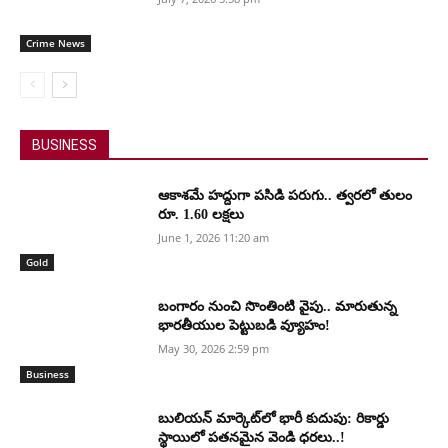
Crime News
BUSINESS
ఆకాశమే హద్దుగా పసిడి పరుగు.. త్వరలో తులం
రూ. 1.60 లక్షలు
June 1, 2026 11:20 am
Gold
బంగారం నుంచి సొంతింటి వైపు.. మారుతున్న
భారతీయుల పెట్టుబడి వ్యూహం!
May 30, 2026 2:59 pm
Business
బులియన్ మార్కెట్‌లో భారీ కుదుపు: రికార్డు
స్థాయిలో పతనమైన వెండి ధరలు..!