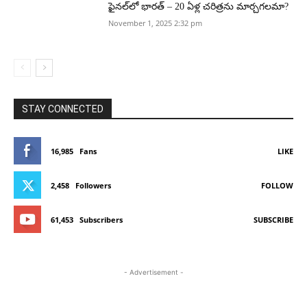
ఫైనల్‌లో భారత్ – 20 ఏళ్ల చరిత్రను మార్చగలమా?
November 1, 2025 2:32 pm
STAY CONNECTED
16,985
Fans
LIKE
2,458
Followers
FOLLOW
61,453
Subscribers
SUBSCRIBE
- Advertisement -