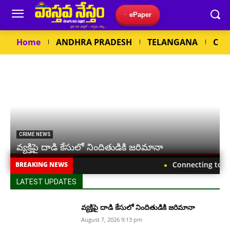
ePaper
Home
ANDHRA PRADESH
TELANGANA
CRI
CRIME NEWS
వ్యక్తిపై దాడి కేసులో నిందితుడికి జరిమానా
Connecting to See
BREAKING NEWS
LATEST UPDATES
వ్యక్తిపై దాడి కేసులో నిందితుడికి జరిమానా
August 7, 2026 9:13 pm