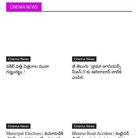
CINEMA NEWS
Cinema News
Cinema News
నకిలీ పత్తి విత్తనాల ముఠా
జీ తెలుగు ‘డ్రామా జూనియర్స్
గుట్టురట్టు.!
సీజన్-9’కు ఆదిలాబాద్ బాలిక
ఎంపిక..
Cinema News
Cinema News
Municipal Elections | కుమారుడికి
Bhainsa Road Accident | కంటైనర్