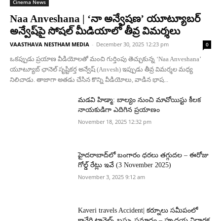
Cinema News
Naa Anveshana | ‘నా అన్వేషణ’ యూట్యూబర్
అన్వేష్‌పై సోషల్ మీడియాలో తీవ్ర విమర్శలు
VAASTHAVA NESTHAM MEDIA
-
December 30, 2025 12:23 pm
0
ఒకప్పుడు ప్రయాణ వీడియోలతో మంచి గుర్తింపు తెచ్చుకున్న ‘Naa Anveshana’
యూట్యూబ్ ఛానెల్ సృష్టికర్త అన్వేష్ (Anvesh) ఇప్పుడు తీవ్ర విమర్శల మధ్య
నిలిచాడు. తాజాగా అతడు చేసిన కొన్ని వీడియోలు, వాడిన భాష...
మడవి హిడ్మా: బాల్యం నుంచి మావోయిస్టు కీలక
నాయకుడిగా ఎదిగిన ప్రయాణం
November 18, 2025 12:32 pm
హైదరాబాద్‌లో బంగారం ధరలు తగ్గుదల – ఈరోజు
గోల్డ్ రేట్లు ఇవే (3 November 2025)
November 3, 2025 9:12 am
Kaveri travels Accident| కర్నూలు సమీపంలో
కావేరి ట్రావెల్స్ బస్సు ప్రమాదం – హృదయ విదారక