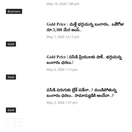
May 16, 2026 1:40 pm
Business
Gold Price : మళ్లీ భగ్గుమన్న బంగారం.. ఒకేరోజు
రూ.3,300 మేర జంప్..
May 7, 2026 12:17 pm
Gold
Gold Price | పసిడి ప్రియులకు షాక్.. భగ్గుమన్న
బంగారం ధరలు.!
May 6, 2026 1:12 pm
Gold
పసిడి పరుగుకు బ్రేక్ పడేనా..? మండిపోతున్న
బంగారం ధరలు.. సామాన్యుడికి అందేనా..?
May 2, 2026 1:57 pm
Gold