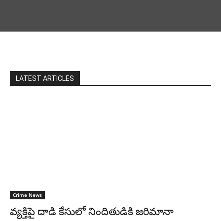
LATEST ARTICLES
Crime News
వ్యక్తిపై దాడి కేసులో నిందితుడికి జరిమానా