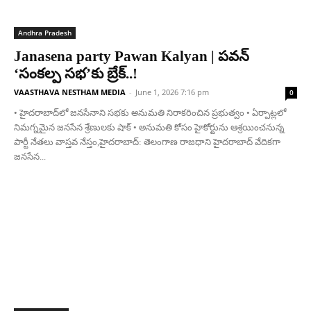
Andhra Pradesh
Janasena party Pawan Kalyan | పవన్
‘సంకల్ప సభ’కు బ్రేక్..!
VAASTHAVA NESTHAM MEDIA
-
June 1, 2026 7:16 pm
0
• హైదరాబాద్‌లో జనసేనాని సభకు అనుమతి నిరాకరించిన ప్రభుత్వం • ఏర్పాట్లలో
నిమగ్నమైన జనసేన శ్రేణులకు షాక్ • అనుమతి కోసం హైకోర్టును ఆశ్రయించనున్న
పార్టీ నేతలు వాస్తవ నేస్తం,హైదరాబాద్: తెలంగాణ రాజధాని హైదరాబాద్ వేదికగా
జనసేన...