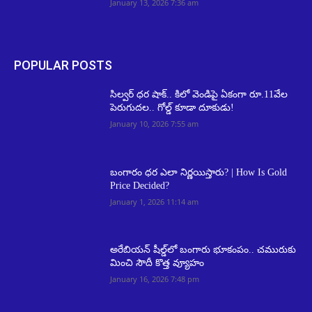
January 13, 2026 7:36 am
POPULAR POSTS
సిల్వర్ ధర షాక్.. కిలో వెండిపై ఏకంగా రూ.11వేల
పెరుగుదల.. గోల్డ్ కూడా దూకుడు!
January 10, 2026 7:55 am
బంగారం ధర ఎలా నిర్ణయిస్తారు? | How Is Gold
Price Decided?
January 1, 2026 11:14 am
అరేబియన్ షీల్డ్‌లో బంగారు భూకంపం.. చమురుకు
మించి సౌదీ కొత్త వ్యూహం
January 16, 2026 7:48 pm