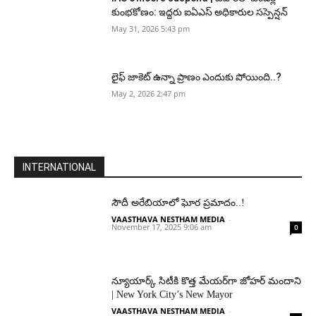
కుంభకోణం: ఇద్దరు ఐఏఎస్ అధికారుల సస్పెన్షన్
May 31, 2026 5:43 pm
లైఫ్ జాకెట్ ఉన్నా ప్రాణం ఎందుకు పోయింది..?
May 2, 2026 2:47 pm
INTERNATIONAL
సౌదీ అరేబియాలో ఘోర ప్రమాదం..!
VAASTHAVA NESTHAM MEDIA
-
November 17, 2025 9:06 am
0
న్యూయార్క్ సిటీకి కొత్త మేయర్‌గా జోహర్ మందాని
| New York City’s New Mayor
VAASTHAVA NESTHAM MEDIA
-