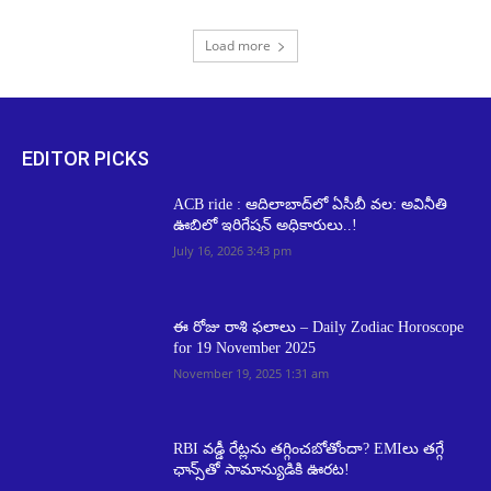
Load more
EDITOR PICKS
ACB ride : ఆదిలాబాద్‌లో ఏసీబీ వల: అవినీతి
ఊబిలో ఇరిగేషన్ అధికారులు..!
July 16, 2026 3:43 pm
ఈ రోజు రాశి ఫలాలు – Daily Zodiac Horoscope
for 19 November 2025
November 19, 2025 1:31 am
RBI వడ్డీ రేట్లను తగ్గించబోతోందా? EMIలు తగ్గే
ఛాన్స్‌తో సామాన్యుడికి ఊరట!