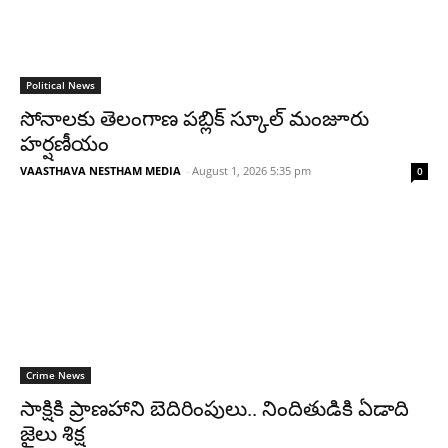
Political News
సోనాలకు తెలంగాణ పబ్లిక్ స్కూల్ మంజూరు
హర్షణీయం
VAASTHAVA NESTHAM MEDIA
-
August 1, 2026 5:35 pm
0
Crime News
సాక్షికి ప్రాణహాని బెదిరింపులు.. నిందితుడికి ఏడాది
జైలు శిక్ష