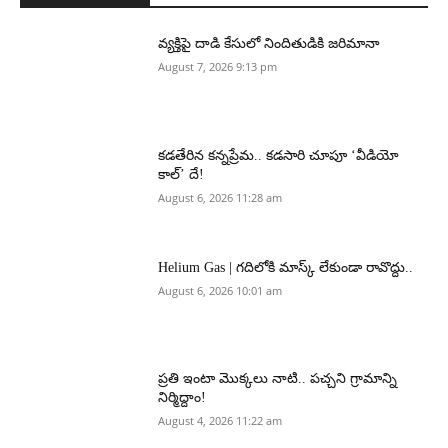
వ్యక్తిపై దాడి కేసులో నిందితుడికి జరిమానా
August 7, 2026 9:13 pm
కడతేరిన కన్నప్రేమ.. కడసారి చూపూ ‘వీడియో
కాల్’ దే!
August 6, 2026 11:28 am
Helium Gas | గదిలోకి మాస్క్ లేకుండా రావొద్దు..
August 6, 2026 10:01 am
ప్రతి ఇంటా మొక్కలు నాటి.. పచ్చని గ్రామాన్ని
నిర్మిద్దాం!
August 4, 2026 11:22 am