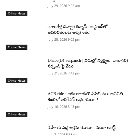
July 29, 2026 9:22 am
Crime News
నాలుగేళ్ల చిన్నారి కిడ్నాప్.. బస్టాండ్‌లో
అపరిచితులకు అప్పగింత.!
July 28, 2026 9:03 pm
Crime News
Dhaba(B) Sarpanch | విధుల్లో నిర్లక్ష్యం.. దాభా(బి)
సర్పంచ్ పై వేటు
July 21, 2026 7:42 pm
Crime News
ACB ride : ఆదిలాబాద్‌లో ఏసీబీ వల: అవినీతి
ఊబిలో ఇరిగేషన్ అధికారులు..!
July 16, 2026 3:43 pm
Crime News
కబేళాకు ఎడ్ల అక్రమ రవాణా.. ముఠా అరెస్ట్
July 7, 2026 5:58 pm