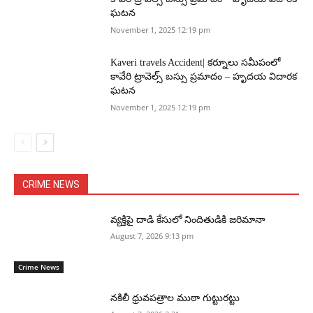
ఘటన
November 1, 2025 12:19 pm
Kaveri travels Accident| కర్నూలు సమీపంలో
కావేరి ట్రావెల్స్ బస్సు ప్రమాదం – హృదయ విదారక
ఘటన
November 1, 2025 12:19 pm
CRIME NEWS
వ్యక్తిపై దాడి కేసులో నిందితుడికి జరిమానా
August 7, 2026 9:13 pm
Crime News
నకిలీ ధ్రువపత్రాల ముఠా గుట్టురట్టు