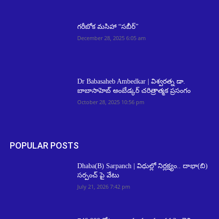
గరీబోక మసిహా “సబీర్”
December 28, 2025 6:05 am
Dr Babasaheb Ambedkar | విశ్వరత్న డా.
బాబాసాహెబ్ అంబేడ్కర్ చరిత్రాత్మక ప్రసంగం
October 28, 2025 10:56 pm
POPULAR POSTS
Dhaba(B) Sarpanch | విధుల్లో నిర్లక్ష్యం.. దాభా(బి)
సర్పంచ్ పై వేటు
July 21, 2026 7:42 pm