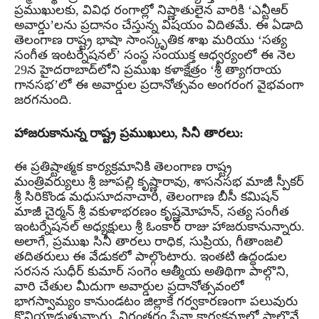
ప్రముఖులకు, వివిధ రంగాల్లో నిష్ణాతులైన వారికి ‘ఎన్టీఆర్
అవార్డు’లను ప్రదానం చేస్తున్న విషయం విదితమే. ఈ ఏడాది
తెలంగాణ రాష్ట్ర భాషా సాంస్కృతిక శాఖ మరియు ‘సత్య
సంగీత ఇంటర్నేషనల్’ సంస్థ సంయుక్త ఆధ్వర్యంలో ఈ నెల
29న హైదరాబాద్‌లోని ప్రముఖ కళాక్షేత్రం ‘శ్రీ త్యాగరాయ
గానసభ’లో ఈ అవార్డుల ప్రదానోత్సవం అంగరంగ వైభవంగా
జరగనుంది.
హాజరుకానున్న రాష్ట్ర ప్రముఖులు, సినీ తారలు:
ఈ ప్రతిష్టాత్మక కార్యక్రమానికి తెలంగాణ రాష్ట్ర
మంత్రివర్యులు శ్రీ జూపల్లి కృష్ణారావు, శాసనసభ మాజీ స్పీకర్
శ్రీ సిరికొండ మధుసూదనాచారి, తెలంగాణ బీసీ కమిషన్
మాజీ చైర్మన్ శ్రీ వకుళాభరణం కృష్ణమోహన్, సత్య సంగీత
ఇంటర్నేషనల్ అధ్యక్షులు శ్రీ ఓంకార్ రాజు హాజరుకానున్నారు.
అలాగే, ప్రముఖ సినీ తారలు రాధిక, సుప్రియ, గీతాంజలి
తదితరులు ఈ వేడుకలో పాల్గొంటారు. ఇంతటి ఉద్ధండుల
సరసన సుధీర్ కుమార్ సంగెం ఆత్మీయ అతిథిగా పాల్గొని,
వారి చేతుల మీదుగా అవార్డుల ప్రదానోత్సవంలో
భాగస్వామ్యం కానుండటం జిల్లాకే గర్వకారణంగా పలువురు
కొనియాడుతున్నారు. నిరంతరం సేవా కార్యక్రమాల్లో పాల్గొనే