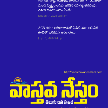
₹46,000 కోట్ల బంగారం మాయం కథ.?.. వెనిజులా
నుంచి స్విట్జర్లాండ్‌కు జరిగిన రహస్య తరలింపు
వెనుక అసలు నిజం ఏంటి?
January 7, 2026 9:15 am
ACB ride : ఆదిలాబాద్‌లో ఏసీబీ వల: అవినీతి
ఊబిలో ఇరిగేషన్ అధికారులు..!
July 16, 2026 3:43 pm