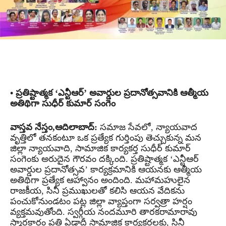
• ప్రతిష్టాత్మక ‘ఎన్టీఆర్’ అవార్డుల ప్రదానోత్సవానికి ఆత్మీయ
అతిథిగా సుధీర్ కుమార్ సంగెం
వాస్తవ నేస్తం,ఆదిలాబాద్:
సమాజ సేవలో, న్యాయవాద
వృత్తిలో తనకంటూ ఒక ప్రత్యేక గుర్తింపు తెచ్చుకున్న మన
జిల్లా న్యాయవాది, సామాజిక కార్యకర్త సుధీర్ కుమార్
సంగెంకు అరుదైన గౌరవం దక్కింది. ప్రతిష్టాత్మక ‘ఎన్టీఆర్
అవార్డుల ప్రదానోత్సవ’ కార్యక్రమానికి ఆయనకు ఆత్మీయ
అతిథిగా ప్రత్యేక ఆహ్వానం అందింది. మహామహులైన
రాజకీయ, సినీ ప్రముఖులతో కలిసి ఆయన వేదికను
పంచుకోనుండటం పట్ల జిల్లా వ్యాప్తంగా సర్వత్రా హర్షం
వ్యక్తమవుతోంది. స్వర్గీయ నందమూరి తారకరామారావు
స్మారకార్థం ప్రతి ఏడాదీ సామాజిక కార్యకర్తలకు, సినీ