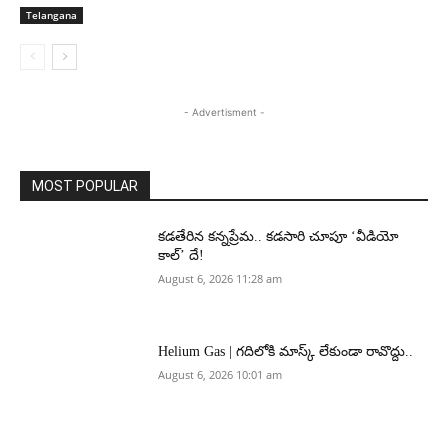
Telangana
- Advertisment -
MOST POPULAR
కడతేరిన కన్నప్రేమ.. కడసారి చూపూ ‘వీడియో
కాల్’ దే!
August 6, 2026 11:28 am
Helium Gas | గదిలోకి మాస్క్ లేకుండా రావొద్దు..
August 6, 2026 10:01 am