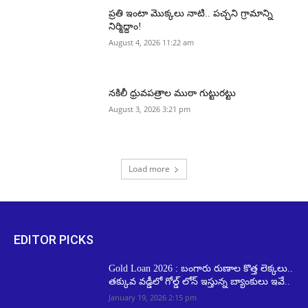
ప్రతి ఇంటా మొక్కలు నాటి.. పచ్చని గ్రామాన్ని
నిర్మిద్దాం!
August 4, 2026 11:22 am
నకిలీ ధ్రువపత్రాల ముఠా గుట్టురట్టు
August 3, 2026 3:21 pm
Load more
EDITOR PICKS
Gold Loan 2026 : బంగారు రుణాల కొత్త లెక్కలు..
తక్కువ వడ్డీలో గోల్డ్ లోన్ ఇస్తున్న బ్యాంకులు ఇవే..
January 19, 2026 2:15 pm