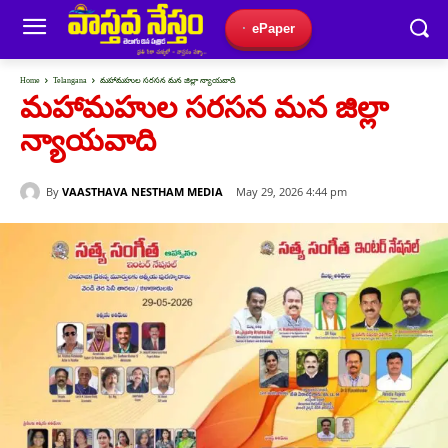
ePaper
Home
Telangana
మహామహుల సరసన మన జిల్లా న్యాయవాది
మహామహుల సరసన మన జిల్లా
న్యాయవాది
By
VAASTHAVA NESTHAM MEDIA
May 29, 2026 4:44 pm