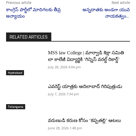
Previous article
Next article
కాంగ్రెస్ పార్టీలో మాదిగలకు తీవ్ర
అన్నదాతకు అండగా యువ
అన్యాయం
నాయకత్వం..
RELATED ARTICLES
MSS law College | మార్వాడి శిక్షా సమితి
లా కాలేజీ విద్యార్థికి ‘గిన్నిస్ వరల్డ్ రికార్డ్’
July 28, 2026 4:04 pm
Hydrabad
ఎవరెస్ట్ యాత్రకు ఆదిలాబాద్ గిరిపుత్రుడు
July 7, 2026 7:34 pm
Telangana
వరుణుడి కరుణ కోసం ‘కప్పతల్లి’ ఆటలు
June 28, 2026 1:48 pm