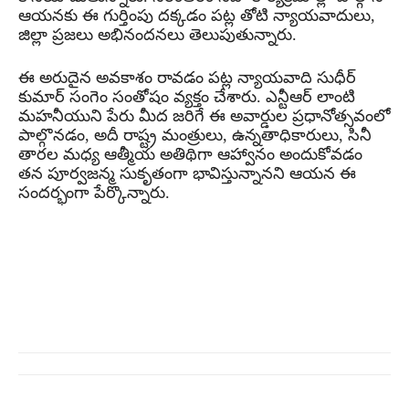
ఆయనకు ఈ గుర్తింపు దక్కడం పట్ల తోటి న్యాయవాదులు,
జిల్లా ప్రజలు అభినందనలు తెలుపుతున్నారు.
ఈ అరుదైన అవకాశం రావడం పట్ల న్యాయవాది సుధీర్
కుమార్ సంగెం సంతోషం వ్యక్తం చేశారు. ఎన్టీఆర్ లాంటి
మహనీయుని పేరు మీద జరిగే ఈ అవార్డుల ప్రధానోత్సవంలో
పాల్గొనడం, అదీ రాష్ట్ర మంత్రులు, ఉన్నతాధికారులు, సినీ
తారల మధ్య ఆత్మీయ అతిథిగా ఆహ్వానం అందుకోవడం
తన పూర్వజన్మ సుకృతంగా భావిస్తున్నానని ఆయన ఈ
సందర్భంగా పేర్కొన్నారు.