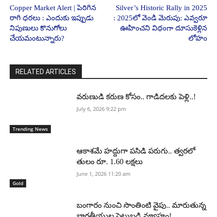
Copper Market Alert | పెరిగిన
Silver’s Historic Rally in 2025
రాగి ధరలు : ఎందుకు ఇప్పుడు
: 2025లో వెండి మెరుపు: ఎవ్వరూ
నిపుణులు కొనుగోలు
ఊహించని విధంగా దూసుకెళ్లిన
చేయమంటున్నారు?
లోహం
RELATED ARTICLES
వరుణుడి కరుణ కోసం.. గాడిదలకు పెళ్లి..!
July 6, 2026 9:22 pm
Trending News
ఆకాశమే హద్దుగా పసిడి పరుగు.. త్వరలో
తులం రూ. 1.60 లక్షలు
June 1, 2026 11:20 am
Gold
బంగారం నుంచి సొంతింటి వైపు.. మారుతున్న
భారతీయుల పెట్టుబడి వ్యూహం!