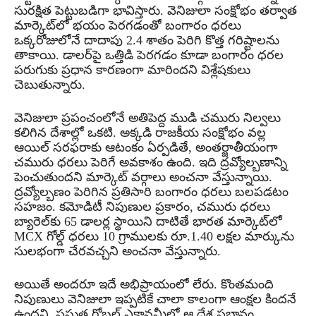
సురక్షిత పెట్టుబడిగా భావిస్తారు. వెనిజులా సంక్షోభం తర్వాత
మార్కెట్‌లో భయం పెరగడంతో బంగారం ధరలు
ఒక్కరోజులోనే దాదాపు 2.4 శాతం పెరిగి కొత్త గరిష్టాలను
తాకాయి. డాలర్‌పై ఒత్తిడి పెరగడం కూడా బంగారం ధరల
పరుగుకు ప్రధాన కారణంగా మారిందని విశ్లేషకులు
చెబుతున్నారు.
వెనిజులా ప్రపంచంలోనే అతిపెద్ద ముడి చమురు నిల్వలు
కలిగిన దేశాల్లో ఒకటి. అక్కడి రాజకీయ సంక్షోభం వల్ల
ఆయిల్ సరఫరాకు ఆటంకం ఏర్పడితే, అంతర్జాతీయంగా
చమురు ధరలు పెరిగే అవకాశం ఉంది. ఇది ద్రవ్యోల్బణాన్ని
పెంచుతుందని మార్కెట్ వర్గాలు అంచనా వేస్తున్నాయి.
ద్రవ్యోల్బణం పెరిగిన ప్రతిసారి బంగారం ధరలు బలపడటం
సహజం. కమోడిటీ నిపుణుల ప్రకారం, చమురు ధరలు
బ్యారెల్‌కు 65 డాలర్ల స్థాయిని దాటితే భారత మార్కెట్‌లో
MCX గోల్డ్ ధరలు 10 గ్రాములకు రూ.1.40 లక్షల మార్కును
సులభంగా చేరవచ్చని అంచనా వేస్తున్నారు.
అయితే అందరూ ఇదే అభిప్రాయంలో లేరు. కొంతమంది
నిపుణులు వెనిజులా ఇప్పటికే చాలా కాలంగా ఆంక్షల కిందనే
ఉందని, ప్రస్తుత గ్లోబల్ ఎకానమీలో ఆ దేశ ప్రభావం