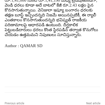
రూ.1,41,000 నుంచి రూ.1,41,190 మధ్య ట్రేడవుతుండగా,
వెండి ధరలు కూడా అదే బాటలో కేజీ రూ.2.43 లక్షల పైన
కొనసాగుతున్నాయి. వెనిజులా ఇష్యూ బంగారం ధరలకు
తక్షణ బూస్ట్ ఇచ్చిందన్నది నిజమే అయినప్పటికీ, ఈ ర్యాలీ
ఎంతకాలం కొనసాగుతుందన్నది భవిష్యత్ రాజకీయ
పరిణామాలపై ఆధారపడి ఉంటుంది. దీర్ఘకాలిక
పెట్టుబడిదారులు ధరలు కొంత స్థిరపడిన తర్వాత కొనుగోలు
చేయడం ఉత్తమమని నిపుణులు సూచిస్తున్నారు.
Author : QAMAR SD
Previous article
Next article