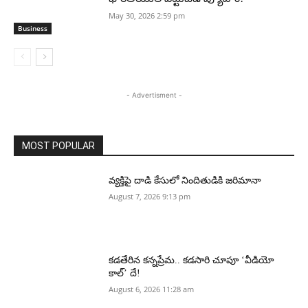
May 30, 2026 2:59 pm
Business
- Advertisment -
MOST POPULAR
వ్యక్తిపై దాడి కేసులో నిందితుడికి జరిమానా
August 7, 2026 9:13 pm
కడతేరిన కన్నప్రేమ.. కడసారి చూపూ ‘వీడియో
కాల్’ దే!
August 6, 2026 11:28 am