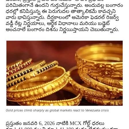
పరిమితంగానే ఉందని గుర్తుచేస్తున్నారు. అందువల్ల బంగారం
ధరల్లో కనిపిస్తున్న ఈ పెరుగుదల తాత్కాలికమే కావచ్చని
వారు భావిస్తున్నారు. దీర్ఘకాలంలో అమెరికా ఫెడరల్ రిజర్వ్
వడ్డీ రేట్ల నిర్ణయాలు, ఆర్థిక విధానాలు మరియు బడ్జెట్
అంచనాలే బంగారం దిశను నిర్ణయిస్తాయని చెబుతున్నారు.
Gold prices climb sharply as global markets react to Venezuela crisis
ప్రస్తుతం జనవరి 6, 2026 నాటికి MCX గోల్డ్ ధరలు