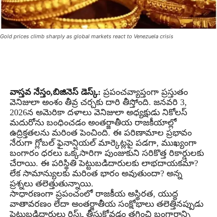
Gold prices climb sharply as global markets react to Venezuela crisis
వాస్తవ నేస్తం,బిజినెస్ డెస్క్:
ప్రపంచవ్యాప్తంగా ప్రస్తుతం
వెనిజులా అంశం తీవ్ర చర్చకు దారి తీస్తోంది. జనవరి 3,
2026న అమెరికా దళాలు వెనిజులా అధ్యక్షుడు నికోలస్
మదురోను బంధించడం అంతర్జాతీయ రాజకీయాల్లో
ఉద్రిక్తతలను మరింత పెంచింది. ఈ పరిణామాల ప్రభావం
నేరుగా గ్లోబల్ ఫైనాన్షియల్ మార్కెట్లపై పడగా, ముఖ్యంగా
బంగారం ధరలు ఒక్కసారిగా పుంజుకుని సరికొత్త రికార్డులకు
చేరాయి. ఈ పరిస్థితి పెట్టుబడిదారులకు లాభదాయకమా?
లేక సామాన్యులకు మరింత భారం అవుతుందా? అన్న
ప్రశ్నలు తలెత్తుతున్నాయి.
సాధారణంగా ప్రపంచంలో రాజకీయ అస్థిరత, యుద్ధ
వాతావరణం లేదా అంతర్జాతీయ సంక్షోభాలు తలెత్తినప్పుడు
పెట్టుబడిదారులు రిస్క్ తీసుకోవడం తగ్గించి బంగారాన్ని