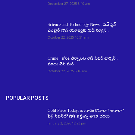
December 27, 2025 3:40 am
Science and Technology News : వన్ ప్లస్
మొబైల్ ఫోన్ యూజర్లకు గుడ్ న్యూస్..
October 22, 2025 10:51 am
Crime : కోరిక తీర్చాలని రౌడీ షీటర్‌ టార్చర్..
మాటు వేసి మరి
October 22, 2025 5:16 am
POPULAR POSTS
Gold Price Today: బంగారం కొనాలా? ఆగాలా?
పెళ్లి సీజన్‌లో షాక్ ఇస్తున్న తాజా ధరలు
January 2, 2026 12:23 pm