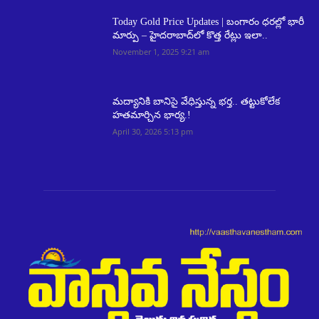
Today Gold Price Updates | బంగారం ధరల్లో భారీ
మార్పు – హైదరాబాద్‌లో కొత్త రేట్లు ఇలా..
November 1, 2025 9:21 am
మద్యానికి బానిసై వేధిస్తున్న భర్త.. తట్టుకోలేక
హతమార్చిన భార్య.!
April 30, 2026 5:13 pm