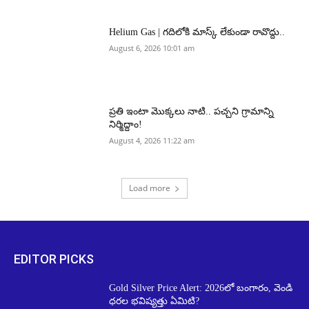
Helium Gas | గదిలోకి మాస్క్ లేకుండా రావొద్దు..
August 6, 2026 10:01 am
ప్రతి ఇంటా మొక్కలు నాటి.. పచ్చని గ్రామాన్ని
నిర్మిద్దాం!
August 4, 2026 11:22 am
Load more
EDITOR PICKS
Gold Silver Price Alert: 2026లో బంగారం, వెండి
ధరల భవిష్యత్తు ఏమిటి?