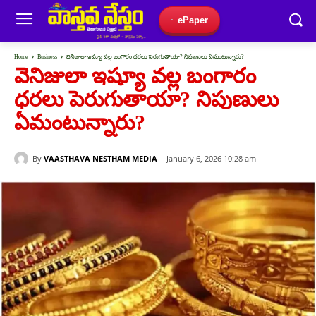
ePaper
Home
Business
వెనిజులా ఇష్యూ వల్ల బంగారం ధరలు పెరుగుతాయా? నిపుణులు ఏమంటున్నారు?
వెనిజులా ఇష్యూ వల్ల బంగారం
ధరలు పెరుగుతాయా? నిపుణులు
ఏమంటున్నారు?
By
VAASTHAVA NESTHAM MEDIA
January 6, 2026 10:28 am