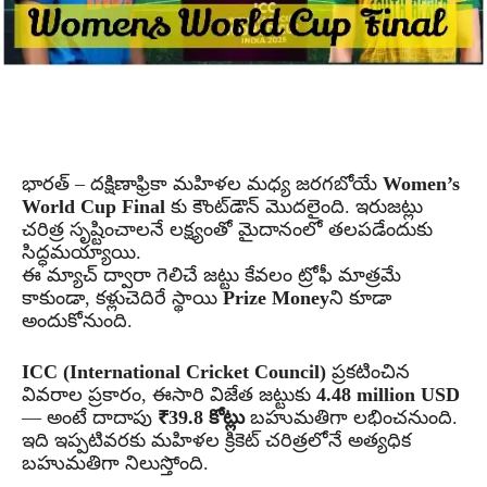
భారత్ – దక్షిణాఫ్రికా మహిళల మధ్య జరగబోయే
Women’s
World Cup Final
కు కౌంట్‌డౌన్ మొదలైంది. ఇరుజట్లు
చరిత్ర సృష్టించాలనే లక్ష్యంతో మైదానంలో తలపడేందుకు
సిద్ధమయ్యాయి.
ఈ మ్యాచ్ ద్వారా గెలిచే జట్టు కేవలం ట్రోఫీ మాత్రమే
కాకుండా, కళ్లుచెదిరే స్థాయి
Prize Money
ని కూడా
అందుకోనుంది.
ICC (International Cricket Council)
ప్రకటించిన
వివరాల ప్రకారం, ఈసారి విజేత జట్టుకు
4.48 million USD
— అంటే దాదాపు
₹39.8 కోట్లు
బహుమతిగా లభించనుంది.
ఇది ఇప్పటివరకు మహిళల క్రికెట్ చరిత్రలోనే అత్యధిక
బహుమతిగా నిలుస్తోంది.