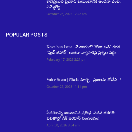
కానిస్టేబుల్ ప్రమోద్ కుటుంబానికి అండగా ఎంపీ,
ఎమ్మెల్యే
October 28, 2025 12:42 am
POPULAR POSTS
Kova bun Issue | మేడారంలో ‘కోవా బన్’ రగడ..
‘ఫుడ్ జిహాద్’ అంటూ వ్యాపారిపై ప్రశ్నల వర్షం..
February 17, 2026 2:21 pm
Voice Scam | గొంతు మార్చి.. ప్రజలను దోచేసి..!
October 27, 2025 11:11 pm
పేదరికాన్ని జయించిన ప్రతిభ: పదవ తరగతి
ఫలితాల్లో షేక్ జయాన్ సంచలనం!
April 30, 2026 8:54 am