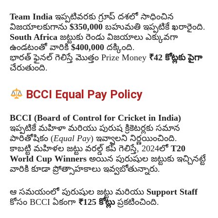
Team India
ఇప్పటివరకు గ్రూప్ దశలో సాధించిన
విజయాలకుగాను
$350,000
బహుమతి ఇప్పటికే ఖరారైంది.
South Africa
జట్టుకు రెండు విజయాలు ఎక్కువగా
ఉండటంతో వారికి
$400,000
దక్కింది.
భారత్ ఫైనల్ గెలిస్తే మొత్తం Prize Money
₹42 కోట్లకు పైగా
చేరుతుంది.
BCCI Equal Pay Policy
BCCI (Board of Control for Cricket in India)
ఇప్పటికే మహిళా మరియు పురుష క్రికెటర్లకు సమాన
పారితోషికం (
Equal Pay
) ఇవ్వాలని నిర్ణయించింది.
కాబట్టి మహిళల జట్టు వరల్డ్ కప్ గెలిస్తే, 2024లో
T20
World Cup Winners
అయిన పురుషుల జట్టుకు ఇచ్చినట్టే
వారికి కూడా ప్రోత్సాహకాలు ఇవ్వబోతున్నారు.
ఆ సమయంలో పురుషుల జట్టు మరియు
Support Staff
కోసం BCCI ఏకంగా
₹125 కోట్లు
ప్రకటించింది.