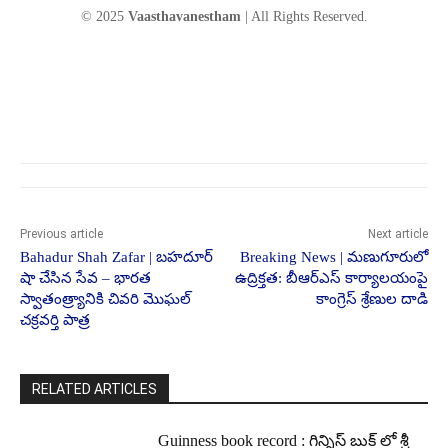
© 2025
Vaasthavanestham
| All Rights Reserved.
Previous article
Next article
Bahadur Shah Zafar | బహదూర్
Breaking News | మణుగూరులో
షా చేసిన సేవ – భారత
ఉద్రిక్తత: బీఆర్ఎస్ కార్యాలయంపై
స్వాతంత్ర్యానికి చివరి మొఘల్
కాంగ్రెస్ శ్రేణుల దాడి
చక్రవర్తి పాత్ర
RELATED ARTICLES
Guinness book record : గిన్నిస్ బుక్ లో శ్రీ