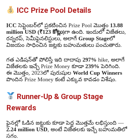
ICC Prize Pool Details
ICC
సెప్టెంబర్‌లో ప్రకటించిన Prize Pool మొత్తం
13.88
million USD (₹123 కోట్లు)
గా ఉంది. ఇందులో విజేతలు,
రన్నరప్‌, సెమీఫైనలిస్టులు, అలాగే
Group Stage
లో
విజయం సాధించిన జట్లకు బహుమతులు పంచుతారు.
గత ఎడిషన్‌తో పోలిస్తే ఇది దాదాపు
297%
hike, అలాగే
విజేతలకు ఇచ్చే Prize Money కూడా
239%
పెరిగింది.
ఈ మొత్తం, 2023లో పురుషుల
World Cup Winners
పొందిన Prize Money కంటే ఎక్కువ కావడం విశేషం.
Runner-Up & Group Stage
Rewards
ఫైనల్లో ఓడిన జట్టుకు కూడా పెద్ద మొత్తమే లభిస్తుంది —
2.24 million USD
, అంటే విజేతలకు ఇచ్చే బహుమతిలో
సగం.