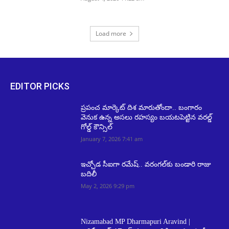
Load more
EDITOR PICKS
ప్రపంచ మార్కెట్ దిశ మారుతోందా.. బంగారం
వెనుక ఉన్న అసలు రహస్యం బయటపెట్టిన వరల్డ్
గోల్డ్ కౌన్సిల్
January 7, 2026 7:41 am
ఇచ్చోడ సీఐగా రమేష్.. వరంగల్‌కు బండారి రాజు
బదిలీ
May 2, 2026 9:29 pm
Nizamabad MP Dharmapuri Aravind |