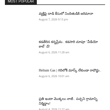
MOST POPULAR
వ్యక్తిపై దాడి కేసులో నిందితుడికి జరిమానా
August 7, 2026 9:13 pm
కడతేరిన కన్నప్రేమ.. కడసారి చూపూ ‘వీడియో
కాల్’ దే!
August 6, 2026 11:28 am
Helium Gas | గదిలోకి మాస్క్ లేకుండా రావొద్దు..
August 6, 2026 10:01 am
ప్రతి ఇంటా మొక్కలు నాటి.. పచ్చని గ్రామాన్ని
నిర్మిద్దాం!
August 4, 2026 11:22 am