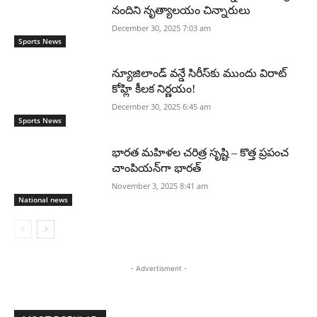
నందిని నృత్యాలయం చిన్నారులు
December 30, 2025 7:03 am
Sports News
న్యూజిలాండ్ వన్డే సిరీస్‌కు ముందు విరాట్
కోహ్లి కీలక నిర్ణయం!
December 30, 2025 6:45 am
Sports News
భారత మహిళల చరిత్ర సృష్టి – కొత్త ప్రపంచ
చాంపియన్‌గా భారత్
November 3, 2025 8:41 am
National news
- Advertisment -