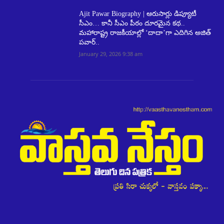
Ajit Pawar Biography | ఆరుసార్లు డిప్యూటీ
సీఎం… కానీ సీఎం పీఠం దూరమైన కథ..
మహారాష్ట్ర రాజకీయాల్లో ‘దాదా’గా ఎదిగిన అజిత్
పవార్..
January 29, 2026 9:38 am