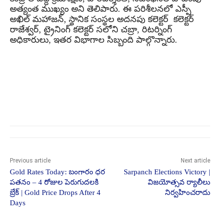
అత్యంత ముఖ్యం అని తెలిపారు.
ఈ పరిశీలనలో ఎస్పీ
అఖిల్ మహాజన్, స్థానిక సంస్థల అదనపు కలెక్టర్ కలెక్టర్
రాజేశ్వర్, ట్రైనింగ్ కలెక్టర్ సలోని చబ్రా, రిటర్నింగ్
అధికారులు, ఇతర విభాగాల సిబ్బంది పాల్గొన్నారు.
Previous article
Next article
Gold Rates Today: బంగారం ధర
Sarpanch Elections Victory |
పతనం – 4 రోజుల పెరుగుదలకి
విజయోత్సవ ర్యాలీలు
బ్రేక్ | Gold Price Drops After 4
నిర్వహించరాదు
Days