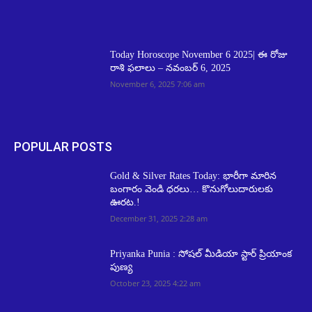
Today Horoscope November 6 2025| ఈ రోజు
రాశి ఫలాలు – నవంబర్ 6, 2025
November 6, 2025 7:06 am
POPULAR POSTS
Gold & Silver Rates Today: భారీగా మారిన
బంగారం వెండి ధరలు… కొనుగోలుదారులకు
ఊరట.!
December 31, 2025 2:28 am
Priyanka Punia : సోషల్ మీడియా స్టార్ ప్రియాంక
పుణ్య
October 23, 2025 4:22 am