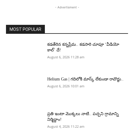
- Advertisment -
MOST POPULAR
కడతేరిన కన్నప్రేమ.. కడసారి చూపూ ‘వీడియో
కాల్’ దే!
August 6, 2026 11:28 am
Helium Gas | గదిలోకి మాస్క్ లేకుండా రావొద్దు..
August 6, 2026 10:01 am
ప్రతి ఇంటా మొక్కలు నాటి.. పచ్చని గ్రామాన్ని
నిర్మిద్దాం!
August 4, 2026 11:22 am