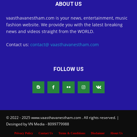
ABOUT US
vaasthavanestham.com is your news, entertainment, music
fashion website. We provide you with the latest breaking
news and videos straight from the WORLD.
Contact us:
contact@ vaasthavanestham.com
FOLLOW US
© 2022 - 2025 www.vaasthavanestham.com . All rights reserved. |
Desinged by VN Media - 8099779988
Privacy Policy
Contact Us
Terms & Conditions
Disclaimer
About Us