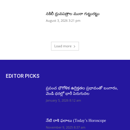
నకిలీ ధ్రువపత్రాల ముఠా గుట్టురట్టు
August 3, 2026 3:21 pm
Load more
EDITOR PICKS
ప్రపంచ భౌగోళిక ఉద్రిక్తతల ప్రభావంతో బంగారం,
వెండి ధరల్లో భారీ పెరుగుదల
January 5, 2026 8:12 am
నేటి రాశి ఫలాలు (Today’s Horoscope
November 9, 2025 8:37 am