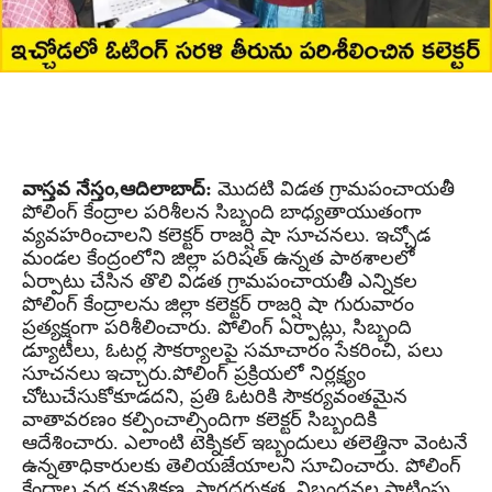
వాస్తవ నేస్తం,ఆదిలాబాద్:
మొదటి విడత గ్రామపంచాయతీ
పోలింగ్ కేంద్రాల పరిశీలన సిబ్బంది బాధ్యతాయుతంగా
వ్యవహరించాలని కలెక్టర్ రాజర్షి షా సూచనలు.
ఇచ్చోడ
మండల కేంద్రంలోని జిల్లా పరిషత్ ఉన్నత పాఠశాలలో
ఏర్పాటు చేసిన తొలి విడత గ్రామపంచాయతీ ఎన్నికల
పోలింగ్ కేంద్రాలను జిల్లా కలెక్టర్ రాజర్షి షా గురువారం
ప్రత్యక్షంగా పరిశీలించారు.
పోలింగ్ ఏర్పాట్లు, సిబ్బంది
డ్యూటీలు, ఓటర్ల సౌకర్యాలపై సమాచారం సేకరించి, పలు
సూచనలు ఇచ్చారు.
పోలింగ్ ప్రక్రియలో నిర్లక్ష్యం
చోటుచేసుకోకూడదని, ప్రతి ఓటరికి సౌకర్యవంతమైన
వాతావరణం కల్పించాల్సిందిగా కలెక్టర్ సిబ్బందికి
ఆదేశించారు.
ఎలాంటి టెక్నికల్ ఇబ్బందులు తలెత్తినా వెంటనే
ఉన్నతాధికారులకు తెలియజేయాలని సూచించారు.
పోలింగ్
కేంద్రాల వద్ద క్రమశిక్షణ, పారదర్శకత, నిబంధనల పాటింపు