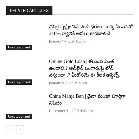
RELATED ARTICLES
చరిత్ర సృష్టించిన వెండి ధరలు.. ఒక్క ఏడాదిలో
210% ర్యాలీకి అసలు కారణాలివే!
January 14, 2026 6:25 am
Uncategorized
Online Gold Loan | ఈఎంఐ ఎంత
ఉండాలి.? ఆన్‌లైన్ బంగారంపై లోన్
వస్తుందా..? మీకోసమే ఈ కీలక అప్డేట్స్..
Uncategorized
January 5, 2026 2:14 pm
China Manja Ban | చైనా మంజా పూర్తిగా
నిషేధం
December 31, 2025 4:06 pm
Uncategorized