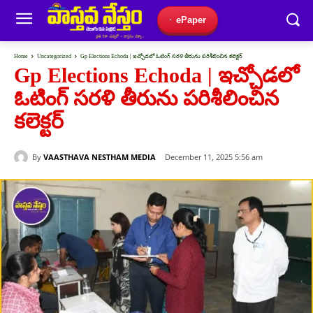
ePaper
Home
Uncategorized
Gp Elections Echoda | ఇచ్చోడలో ఓటింగ్ సరళి తీరును పరిశీలించిన కలెక్టర్
Gp Elections Echoda | ఇచ్చోడలో
ఓటింగ్ సరళి తీరును పరిశీలించిన
కలెక్టర్
By
VAASTHAVA NESTHAM MEDIA
December 11, 2025 5:56 am