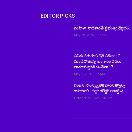
EDITOR PICKS
మహిళా సాధికారతే ప్రభుత్వ ధ్యేయం
May 29, 2026 3:17 pm
పసిడి పరుగుకు బ్రేక్ పడేనా..?
మండిపోతున్న బంగారం ధరలు..
సామాన్యుడికి అందేనా..?
May 2, 2026 1:57 pm
గిరిజన సాంస్కృతిక వారసత్వాన్ని
కాపాడాలి : జిల్లా కలెక్టర్ రాజర్షి ష
October 22, 2025 2:47 am