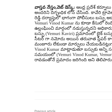
వాస్తవ నేస్తం,వెబ్ డెస్క్:
ఆంధ్ర ప్రదేశ్ కర్నూలు 
అందరిని దిగ్భంధిక లోన్ చేసింది. కావేరి ట్
రెడ్డి దర్యాప్తులో భాగంగా పోలీసులు బస్సు 
Vemuri Vinod Kumar ను కూడా కేసులో రెండ
ఉల్లంఘించి మార్గంలో నడుస్తున్నదని అధికార
బస్సు (Vemuri Kaviri) ప్రమాదంలో బైక్ బస్స
సీటర్ గా నమోదు అయిన తరువాత స్లీపర్ కాంఫ
మంజూరు లేకుండా మార్పులు చేయబడినట్లు
Vinod Kumar మాట్లాడుతూ బస్సుకు అన్ని సర
సమయంలో (Vemuri Vinod Kumar, Vemuri Kave
రావడంతోనే ప్రమాదం జరిగింది అని తెలిపారు
Share
Previous article