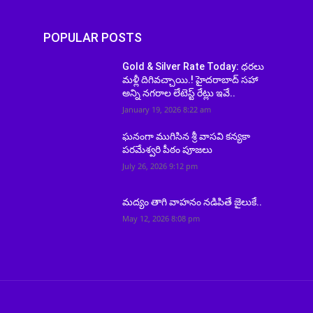
POPULAR POSTS
Gold & Silver Rate Today: ధరలు
మళ్లీ దిగివచ్చాయి.! హైదరాబాద్ సహా
అన్ని నగరాల లేటెస్ట్ రేట్లు ఇవే..
January 19, 2026 8:22 am
ఘనంగా ముగిసిన శ్రీ వాసవి కన్యకా
పరమేశ్వరి పీఠం పూజలు
July 26, 2026 9:12 pm
మద్యం తాగి వాహనం నడిపితే జైలుకే..
May 12, 2026 8:08 pm