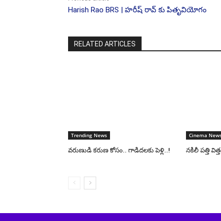
Harish Rao BRS | హరీష్ రావ్ కు పితృవియోగం
RELATED ARTICLES
Trending News
Cinema New
వరుణుడి కరుణ కోసం.. గాడిదలకు పెళ్లి..!
నకిలీ పత్తి వి