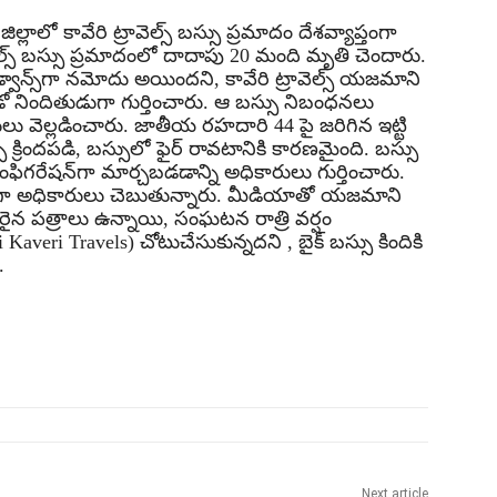
జిల్లాలో కావేరి ట్రావెల్స్ బస్సు ప్రమాదం దేశవ్యాప్తంగా
రావెల్స్ బస్సు ప్రమాదంలో దాదాపు 20 మంది మృతి చెందారు.
అడ్వాన్స్‌గా నమోదు అయిందని, కావేరి ట్రావెల్స్ యజమాని
ో నిందితుడుగా గుర్తించారు. ఆ బస్సు నిబంధనలు
ులు వెల్లడించారు. జాతీయ రహదారి 44 పై జరిగిన ఇట్టి
ు క్రిందపడి, బస్సులో ఫైర్ రావటానికి కారణమైంది. బస్సు
ిగరేషన్‌గా మార్చబడడాన్ని అధికారులు గుర్తించారు.
గా అధికారులు చెబుతున్నారు. మీడియాతో యజమాని
ైన పత్రాలు ఉన్నాయి, సంఘటన రాత్రి వర్షం
ri Travels) చోటుచేసుకున్నదని , బైక్ బస్సు కిందికి
.
Next article