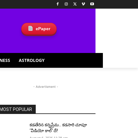
ePaper
NESS
ASTROLOGY
- Advertisment -
MOST POPULAR
కడతేరిన కన్నప్రేమ.. కడసారి చూపూ
‘వీడియో కాల్’ దే!
August 6, 2026 11:28 am