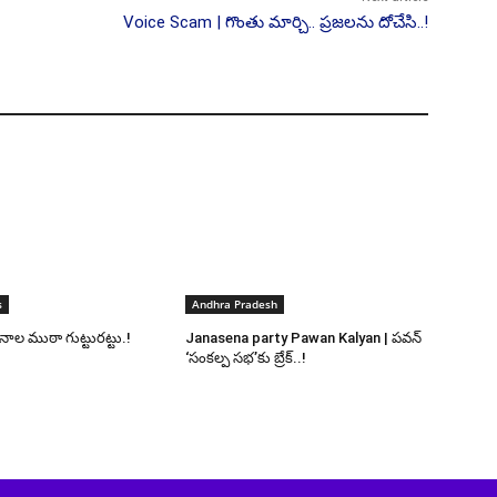
Voice Scam | గొంతు మార్చి.. ప్రజలను దోచేసి..!
s
Andhra Pradesh
త్తనాల ముఠా గుట్టురట్టు.!
Janasena party Pawan Kalyan | పవన్
‘సంకల్ప సభ’కు బ్రేక్..!