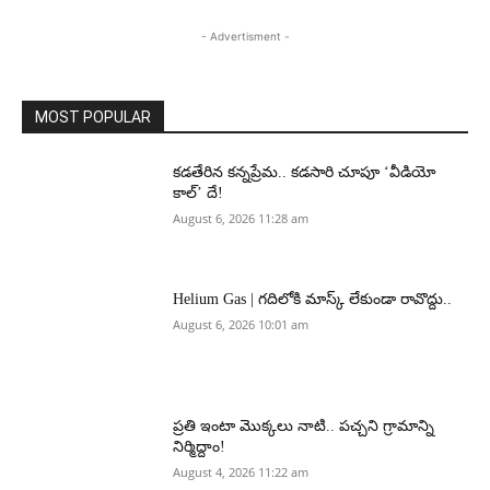
- Advertisment -
MOST POPULAR
కడతేరిన కన్నప్రేమ.. కడసారి చూపూ ‘వీడియో
కాల్’ దే!
August 6, 2026 11:28 am
Helium Gas | గదిలోకి మాస్క్ లేకుండా రావొద్దు..
August 6, 2026 10:01 am
ప్రతి ఇంటా మొక్కలు నాటి.. పచ్చని గ్రామాన్ని
నిర్మిద్దాం!
August 4, 2026 11:22 am