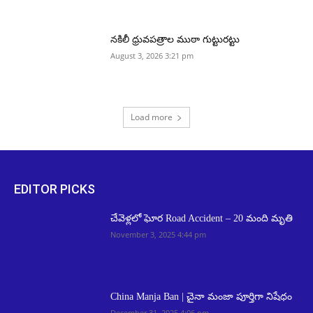
నకిలీ ధ్రువపత్రాల ముఠా గుట్టురట్టు
August 3, 2026 3:21 pm
Load more
EDITOR PICKS
చేవెళ్లలో ఘోర Road Accident – 20 మంది మృతి
November 3, 2025 4:44 pm
China Manja Ban | చైనా మంజా పూర్తిగా నిషేధం
December 31, 2025 4:06 pm