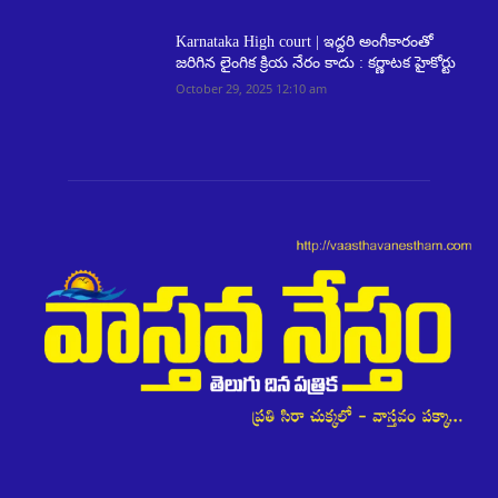
Karnataka High court | ఇద్దరి అంగీకారంతో
జరిగిన లైంగిక క్రియ నేరం కాదు : కర్ణాటక హైకోర్టు
October 29, 2025 12:10 am