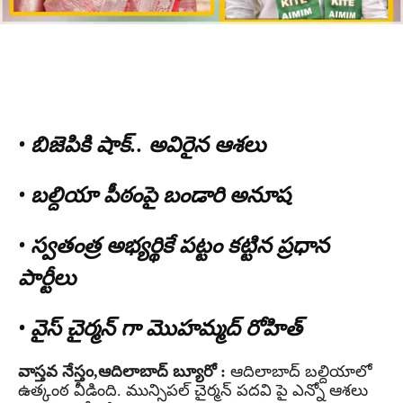
• బిజెపికి షాక్.. అవిరైన ఆశలు
• బల్దియా పీఠంపై బండారి అనూష
• స్వతంత్ర అభ్యర్థికే పట్టం కట్టిన ప్రధాన
పార్టీలు
• వైస్ చైర్మన్ గా మొహమ్మద్ రోహిత్
వాస్తవ నేస్తం,ఆదిలాబాద్ బ్యూరో :
ఆదిలాబాద్ బల్దియాలో
ఉత్కంఠ వీడింది. మున్సిపల్ చైర్మన్ పదవి పై ఎన్నో ఆశలు