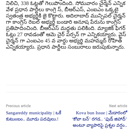
నిలిచి, 338 ఓట్లతో గెలుపొందింది. సోమవారం చైర్మన్ ఎన్నిక
వేళ ప్రధాన పార్టీలు కాంగ్రె స్, బీఆర్ఎస్, ఎంఐఎం ఒక్కటై
స్వతంత్ర అభ్యర్థికి జై కొట్టారు. అదిలాబాద్ మున్సిపల్ చైర్మన్
గా కాంగ్రెస్ రెబల్ అభ్యర్థి బండారి అనూష పేరును కాంగ్రెస్
ప్రతిపాదించింది. బీఆర్ఎస్ మద్దతు పలికింది. మ్యాజిక్ ఫిగర్
ఓట్లు 27 రావడంతో ఆమె చైర్ పర్సన్ గా ఎన్నికయ్యారు. వైస్
చైర్మన్ గా ఎంఐఎం 45 వ వార్డు అభ్యర్థి మహమ్మద్ రోహిత్
ఎన్నికయ్యారు. ప్రధాన పార్టీలు సంబురాలు జరుపుకున్నారు.
Previous article
Next article
Sangareddy municipality | ఒకే
Kova bun Issue | మేడారంలో
కుటుంబం.. మూడు పదవులు.!
‘కోవా బన్’ రగడ.. ‘ఫుడ్ జిహాద్’
అంటూ వ్యాపారిపై ప్రశ్నల వర్షం..