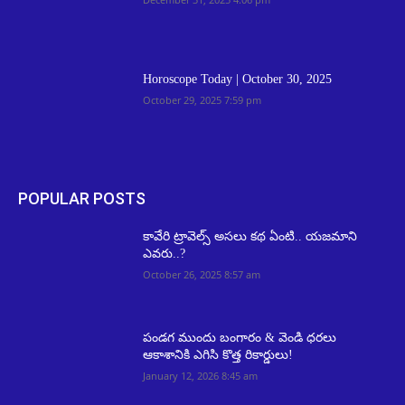
Horoscope Today | October 30, 2025
October 29, 2025 7:59 pm
POPULAR POSTS
కావేరి ట్రావెల్స్ అసలు కథ ఏంటి.. యజమాని
ఎవరు..?
October 26, 2025 8:57 am
పండగ ముందు బంగారం & వెండి ధరలు
ఆకాశానికి ఎగిసి కొత్త రికార్డులు!
January 12, 2026 8:45 am