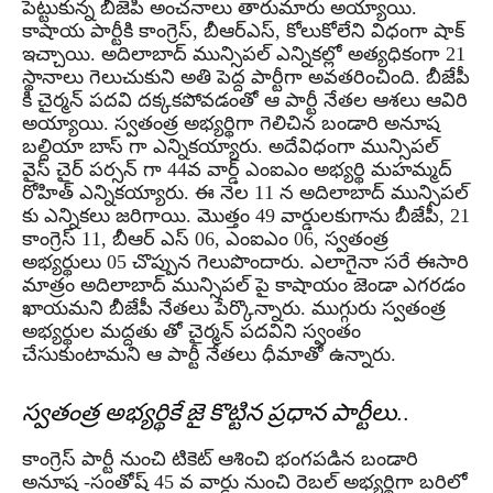
పెట్టుకున్న బీజెపి అంచనాలు తారుమారు అయ్యాయి.
కాషాయ పార్టీకి కాంగ్రెస్, బీఆర్ఎస్, కోలుకోలేని విధంగా షాక్
ఇచ్చాయి. అదిలాబాద్ మున్సిపల్ ఎన్నికల్లో అత్యధికంగా 21
స్థానాలు గెలుచుకుని అతి పెద్ద పార్టీగా అవతరించింది. బీజేపీ
కి చైర్మన్ పదవి దక్కకపోవడంతో ఆ పార్టీ నేతల ఆశలు ఆవిరి
అయ్యాయి. స్వతంత్ర అభ్యర్థిగా గెలిచిన బండారి అనూష
బల్దియా బాస్ గా ఎన్నికయ్యారు. అదేవిధంగా మున్సిపల్
వైస్ చైర్ పర్సన్ గా 44వ వార్డ్ ఎంఐఎం అభ్యర్థి మహమ్మద్
రోహిత్ ఎన్నికయ్యారు. ఈ నెల 11 న అదిలాబాద్ మున్సిపల్
కు ఎన్నికలు జరిగాయి. మొత్తం 49 వార్డులకుగాను బీజేపీ, 21
కాంగ్రెస్ 11, బీఆర్ ఎస్ 06, ఎంఐఎం 06, స్వతంత్ర
అభ్యర్థులు 05 చొప్పున గెలుపొందారు. ఎలాగైనా సరే ఈసారి
మాత్రం అదిలాబాద్ మున్సిపల్ పై కాషాయం జెండా ఎగరడం
ఖాయమని బీజేపీ నేతలు పేర్కొన్నారు. ముగ్గురు స్వతంత్ర
అభ్యర్థుల మద్దతు తో చైర్మన్ పదవిని స్వంతం
చేసుకుంటామని ఆ పార్టీ నేతలు ధీమాతో ఉన్నారు.
స్వతంత్ర అభ్యర్థికే జై కొట్టిన ప్రధాన పార్టీలు..
కాంగ్రెస్ పార్టీ నుంచి టికెట్ ఆశించి భంగపడిన బండారి
అనూష -సంతోష్ 45 వ వార్డు నుంచి రెబల్ అభ్యర్థిగా బరిలో