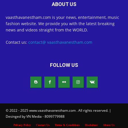
ABOUT US
vaasthavanestham.com is your news, entertainment, music
fashion website. We provide you with the latest breaking
news and videos straight from the WORLD.
Contact us:
contact@ vaasthavanestham.com
FOLLOW US
© 2022 - 2025 www.vaasthavanestham.com . All rights reserved. |
Desinged by VN Media - 8099779988
Privacy Policy
Contact Us
Terms & Conditions
Disclaimer
About Us