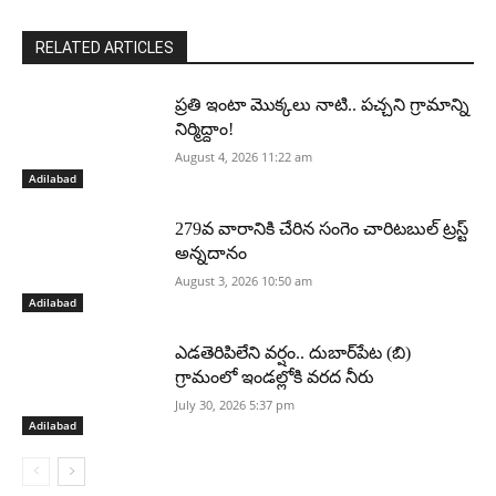
RELATED ARTICLES
ప్రతి ఇంటా మొక్కలు నాటి.. పచ్చని గ్రామాన్ని
నిర్మిద్దాం!
August 4, 2026 11:22 am
Adilabad
279వ వారానికి చేరిన సంగెం చారిటబుల్ ట్రస్ట్
అన్నదానం
August 3, 2026 10:50 am
Adilabad
ఎడతెరిపిలేని వర్షం.. దుబార్‌పేట (బి)
గ్రామంలో ఇండల్లోకి వరద నీరు
July 30, 2026 5:37 pm
Adilabad