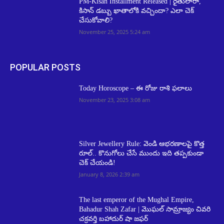
PM-Kisan Installment Released | రైతులారా,
కిసాన్ డబ్బు ఖాతాలోకి వచ్చిందా? ఎలా చెక్
చేసుకోవాలి?
November 25, 2025 5:24 am
POPULAR POSTS
Today Horoscope – ఈ రోజు రాశి ఫలాలు
November 23, 2025 3:08 am
Silver Jewellery Rule: వెండి ఆభరణాలపై కొత్త
రూల్.. కొనుగోలు చేసే ముందు ఇది తప్పకుండా
చెక్ చేయండి!
January 8, 2026 2:39 am
The last emperor of the Mughal Empire,
Bahadur Shah Zafar | మొఘల్ సామ్రాజ్యం చివరి
చక్రవర్తి బహాదుర్ షా జఫర్