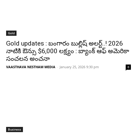
Gold
Gold updates : బంగారం బుల్లిష్ అలర్ట్..! 2026
నాటికి ఔన్సు $6,000 లక్ష్యం : బ్యాంక్ ఆఫ్ అమెరికా
సంచలన అంచనా
VAASTHAVA NESTHAM MEDIA
-
January 25, 2026 9:30 pm
0
Business