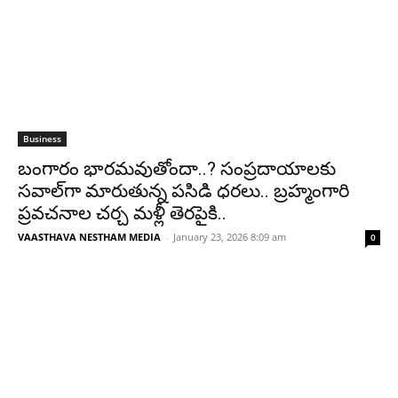
Business
బంగారం భారమవుతోందా..? సంప్రదాయాలకు
సవాల్‌గా మారుతున్న పసిడి ధరలు.. బ్రహ్మంగారి
ప్రవచనాల చర్చ మళ్లీ తెరపైకి..
VAASTHAVA NESTHAM MEDIA
-
January 23, 2026 8:09 am
0