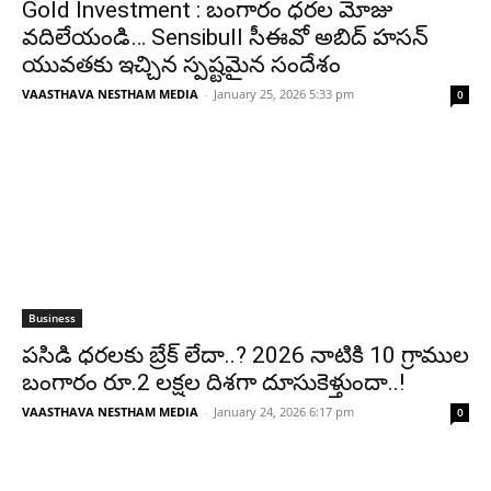
Gold Investment : బంగారం ధరల మోజు
వదిలేయండి… Sensibull సీఈవో అబిద్ హసన్
యువతకు ఇచ్చిన స్పష్టమైన సందేశం
VAASTHAVA NESTHAM MEDIA
-
January 25, 2026 5:33 pm
0
Business
పసిడి ధరలకు బ్రేక్ లేదా..? 2026 నాటికి 10 గ్రాముల
బంగారం రూ.2 లక్షల దిశగా దూసుకెళ్తుందా..!
VAASTHAVA NESTHAM MEDIA
-
January 24, 2026 6:17 pm
0