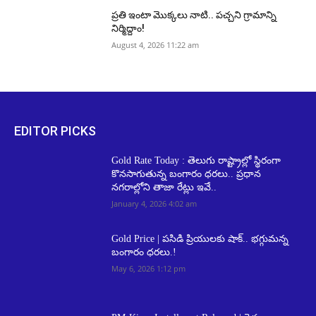
ప్రతి ఇంటా మొక్కలు నాటి.. పచ్చని గ్రామాన్ని
నిర్మిద్దాం!
August 4, 2026 11:22 am
EDITOR PICKS
Gold Rate Today : తెలుగు రాష్ట్రాల్లో స్థిరంగా
కొనసాగుతున్న బంగారం ధరలు.. ప్రధాన
నగరాల్లోని తాజా రేట్లు ఇవే..
January 4, 2026 4:02 am
Gold Price | పసిడి ప్రియులకు షాక్.. భగ్గుమన్న
బంగారం ధరలు.!
May 6, 2026 1:12 pm