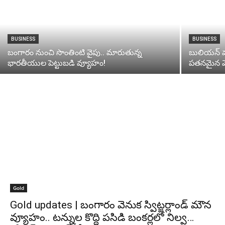
BUSINESS
BUSINESS
బంగారం నుంచి సొంతింటి వైపు.. మారుతున్న
బులియన్ మార
భారతీయుల పెట్టుబడి వ్యూహం!
పతనమైన వె
Gold
Gold updates | బంగారం వెనుక స్విట్జర్లాండ్ మౌన
వ్యూహం.. టన్నుల కొద్ది పసిడి బంకర్లలో నిల్వ…