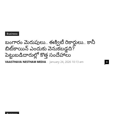
Business
బంగారం మెరుపులు.. ఈక్విటీ రికార్డులు.. కానీ
బిట్‌కాయిన్ ఎందుకు వెనుకబడ్డది?
పెట్టుబడిదారుల్లో కొత్త సందేహాలు
VAASTHAVA NESTHAM MEDIA
-
January 24, 2026 10:13 am
0
Business