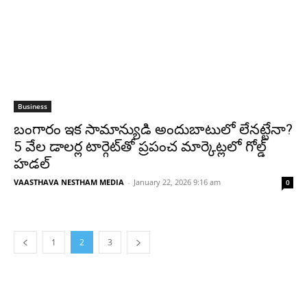
Business
బంగారం ఇక సామాన్యుడి అందుబాటులో లేనట్టేనా?
5 వేల డాలర్ల టార్గెట్‌తో ప్రపంచ మార్కెట్లలో గోల్డ్
హడల్
VAASTHAVA NESTHAM MEDIA
-
January 22, 2026 9:16 am
0
1
2
3