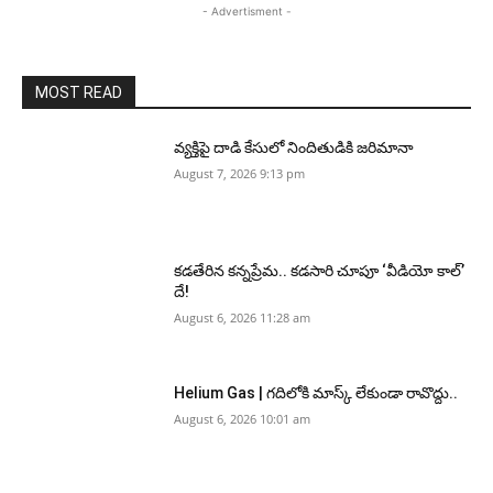
- Advertisment -
MOST READ
వ్యక్తిపై దాడి కేసులో నిందితుడికి జరిమానా
August 7, 2026 9:13 pm
కడతేరిన కన్నప్రేమ.. కడసారి చూపూ ‘వీడియో కాల్’
దే!
August 6, 2026 11:28 am
Helium Gas | గదిలోకి మాస్క్ లేకుండా రావొద్దు..
August 6, 2026 10:01 am