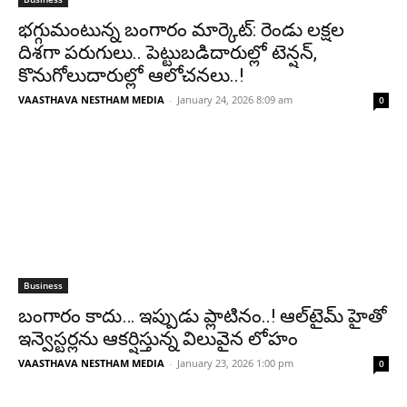
భగ్గుమంటున్న బంగారం మార్కెట్‌: రెండు లక్షల
దిశగా పరుగులు.. పెట్టుబడిదారుల్లో టెన్షన్,
కొనుగోలుదారుల్లో ఆలోచనలు..!
VAASTHAVA NESTHAM MEDIA
-
January 24, 2026 8:09 am
0
Business
బంగారం కాదు… ఇప్పుడు ప్లాటినం..! ఆల్‌టైమ్ హైతో
ఇన్వెస్టర్లను ఆకర్షిస్తున్న విలువైన లోహం
VAASTHAVA NESTHAM MEDIA
-
January 23, 2026 1:00 pm
0