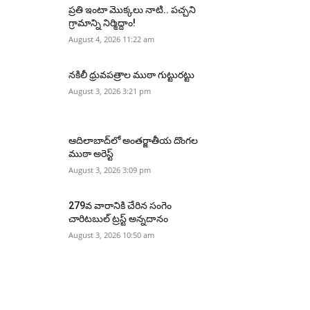
ప్రతి ఇంటా మొక్కలు నాటి.. పచ్చని
గ్రామాన్ని నిర్మిద్దాం!
August 4, 2026 11:22 am
నకిలీ ధ్రువపత్రాల ముఠా గుట్టురట్టు
August 3, 2026 3:21 pm
ఆదిలాబాద్‌లో అంతర్జాతీయ దొంగల
ముఠా అరెస్ట్
August 3, 2026 3:09 pm
279వ వారానికి చేరిన సంగెం
చారిటబుల్ ట్రస్ట్ అన్నదానం
August 3, 2026 10:50 am