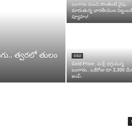
బంగారం నుంచి సొంతింటి వైపు..
మారుతున్న భారతీయుల పెట్టుబడ
వ్యూహం!
ుగు.. త్వరలో తులం
GOLD
Gold Price : మళ్లీ భగ్గుమన్న
బంగారం.. ఒకేరోజు రూ.3,300 మే
జంప్..