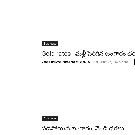
Business
Gold rates : మ‌ళ్లీ పెరిగిన బంగారం ధ‌ర
VAASTHAVA NESTHAM MEDIA
-
October 23, 2025 5:40 am
Business
పడిపోయిన బంగారం, వెండి ధరలు