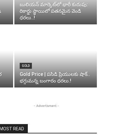
బులియన్ మార్కెట్‌లో భారీ కుదుపు:
ి
రికార్డు స్థాయిలో పతనమైన వెండి
ధరలు..!
GOLD
ర
Gold Price | పసిడి ప్రియులకు షాక్..
భగ్గుమన్న బంగారం ధరలు.!
- Advertisment -
MOST READ