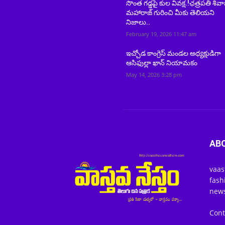
సొంత గడ్డపై కుల వివక్ష.!ఛత్రపతి శివా
మహారాజ్ గురించి మీకు తెలియని
నిజాలు..
February 19, 2026 11:47 am
ఇచ్చోడ కాంగ్రెస్ మండల అధ్యక్షుడిగా
ఆసిఫుల్లా ఖాన్ నియామకం
May 14, 2026 3:28 pm
AB
vaas
fash
news
Cont