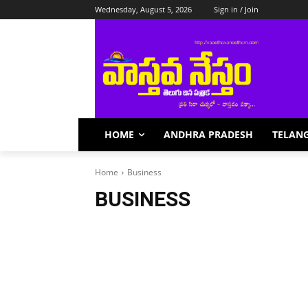
Wednesday, August 5, 2026
Sign in / Join
HOME
ANDHRA PRADESH
TELAN
Home
Business
BUSINESS