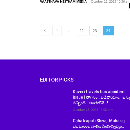
VAASTHAVA NESTHAM MEDIA
-
October 22, 2025 10:36 a
...
1
22
23
24
EDITOR PICKS
Kaveri travels bus accident
issue | తాగినం.. పడిపోయాం.. బస్స
వచ్చింది.. అంతలోనే…!
October 25, 2025 11:08 pm
Chhatrapati Shivaji Maharaj |
మొఘలుల పాలిట సింహస్వప్నం..