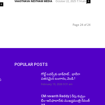
m
VAASTHAVA NESTHAM MEDIA
-
October 22, 2025 7:14 am
0
0
Page 24 of 24
POPULAR POSTS
గోల్డ్ లవర్స్‌కు జాక్‌పాట్.. భారీగా
ు
పతనమైన బంగారం, వెండి.!
February 19, 2026 9:31 am
CM revanth Reddy | రేపు కుమ్రం
భీం-ఆసిఫాబాద్‌కు ముఖ్యమంత్రి రేవంత్