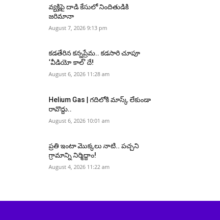
వ్యక్తిపై దాడి కేసులో నిందితుడికి
జరిమానా
August 7, 2026 9:13 pm
కడతేరిన కన్నప్రేమ.. కడసారి చూపూ
‘వీడియో కాల్’ దే!
August 6, 2026 11:28 am
Helium Gas | గదిలోకి మాస్క్ లేకుండా
రావొద్దు..
August 6, 2026 10:01 am
ప్రతి ఇంటా మొక్కలు నాటి.. పచ్చని
గ్రామాన్ని నిర్మిద్దాం!
August 4, 2026 11:22 am