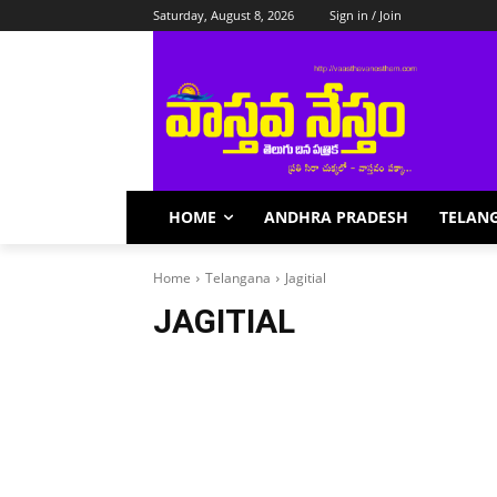
Saturday, August 8, 2026
Sign in / Join
HOME
ANDHRA PRADESH
TELAN
Home
Telangana
Jagitial
JAGITIAL