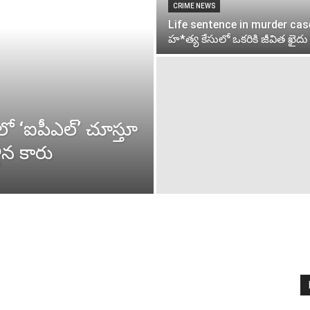
CRIME NEWS
Life sentence in murder case
హ*త్య కేసులో ఒకరికి జీవిత ఖైదు
లో ‘ఐపీఎల్’ చూస్తూ
లిన కారు