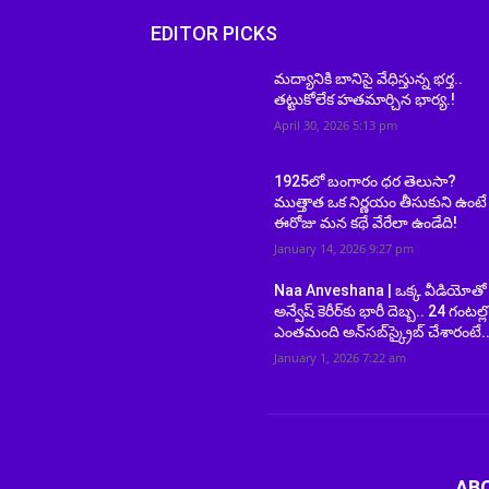
EDITOR PICKS
మద్యానికి బానిసై వేధిస్తున్న భర్త..
తట్టుకోలేక హతమార్చిన భార్య.!
April 30, 2026 5:13 pm
1925లో బంగారం ధర తెలుసా?
ముత్తాత ఒక నిర్ణయం తీసుకుని ఉంటే
ఈరోజు మన కథే వేరేలా ఉండేది!
January 14, 2026 9:27 pm
Naa Anveshana | ఒక్క వీడియోతో
అన్వేష్ కెరీర్‌కు భారీ దెబ్బ.. 24 గంటల్ల
ఎంతమంది అన్‌సబ్‌స్క్రైబ్ చేశారంటే..
January 1, 2026 7:22 am
AB