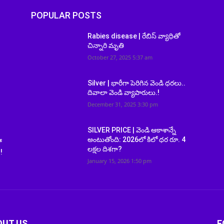
POPULAR POSTS
Rabies disease | రేబిస్ వ్యాధితో
చిన్నారి మృతి
October 27, 2025 5:37 am
Silver | భారీగా పెరిగిన వెండి ధరలు..
దివాలా వెండి వ్యాపారులు.!
December 31, 2025 3:30 pm
SILVER PRICE | వెండి ఆకాశాన్నే
అంటుతోంది: 2026లో కిలో ధర రూ. 4
ో
లక్షల దిశగా?
!
January 15, 2026 1:50 pm
OUT US
F