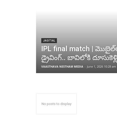
JAGITIAL
IPL final match | మొబైల్‌
డ్రైవింగ్.. బావిలోకి దూసుకెళ్
VAASTHAVA NESTHAM MEDIA
-
June 1, 2026 10:28 am
No posts to display