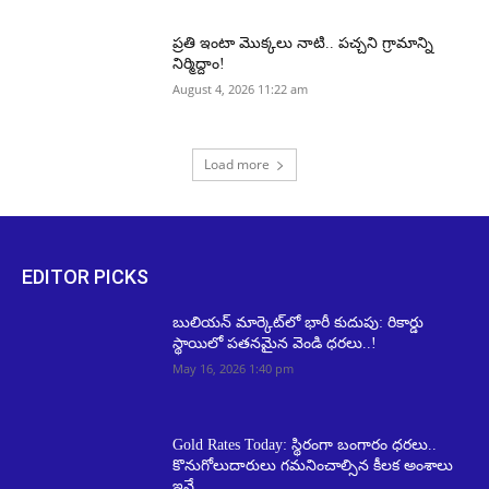
ప్రతి ఇంటా మొక్కలు నాటి.. పచ్చని గ్రామాన్ని
నిర్మిద్దాం!
August 4, 2026 11:22 am
Load more
EDITOR PICKS
బులియన్ మార్కెట్‌లో భారీ కుదుపు: రికార్డు
స్థాయిలో పతనమైన వెండి ధరలు..!
May 16, 2026 1:40 pm
Gold Rates Today: స్థిరంగా బంగారం ధరలు..
కొనుగోలుదారులు గమనించాల్సిన కీలక అంశాలు
ఇవే