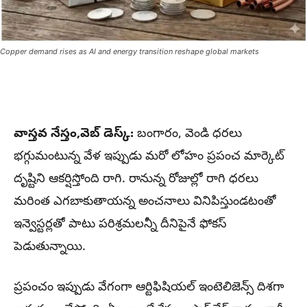
Copper demand rises as AI and energy transition reshape global markets
వాస్తవ నేస్తం,వెబ్ డెస్క్:
బంగారం, వెండి ధరలు
భగ్గుమంటున్న వేళ ఇప్పుడు మరో లోహం ప్రపంచ మార్కెట్
దృష్టిని ఆకర్షిస్తోంది రాగి. రానున్న రోజుల్లో రాగి ధరలు
మరింత ఎగబాకుతాయన్న అంచనాలు వినిపిస్తుండటంతో
ఇన్వెస్టర్లతో పాటు పరిశ్రమలన్నీ దీనిపైనే ఫోకస్
పెడుతున్నాయి.
ప్రపంచం ఇప్పుడు వేగంగా ఆర్టిఫిషియల్ ఇంటెలిజెన్స్ దిశగా