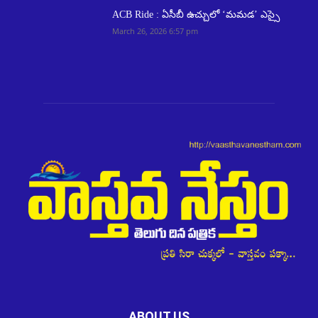
ACB Ride : ఏసీబీ ఉచ్చులో ‘మమడ’ ఎస్సై
March 26, 2026 6:57 pm
ABOUT US