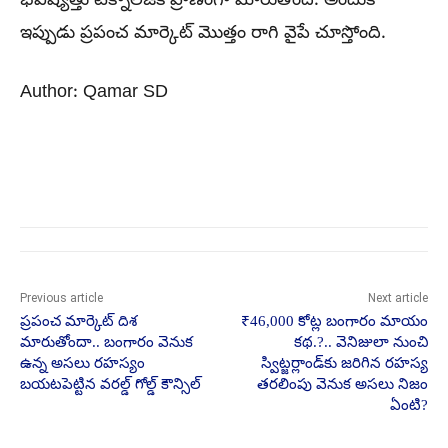
భవిష్యత్తు టెక్నాలజీకి ప్రాణంగా మారుతోంది. అందుకే
ఇప్పుడు ప్రపంచ మార్కెట్ మొత్తం రాగి వైపే చూస్తోంది.
Author: Qamar SD
Previous article
Next article
ప్రపంచ మార్కెట్ దిశ
₹46,000 కోట్ల బంగారం మాయం
మారుతోందా.. బంగారం వెనుక
కథ.?.. వెనిజులా నుంచి
ఉన్న అసలు రహస్యం
స్విట్జర్లాండ్‌కు జరిగిన రహస్య
బయటపెట్టిన వరల్డ్ గోల్డ్ కౌన్సిల్
తరలింపు వెనుక అసలు నిజం
ఏంటి?