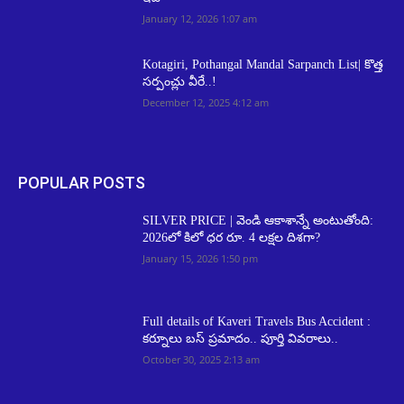
January 12, 2026 1:07 am
Kotagiri, Pothangal Mandal Sarpanch List| కొత్త
సర్పంచ్లు వీరే..!
December 12, 2025 4:12 am
POPULAR POSTS
SILVER PRICE | వెండి ఆకాశాన్నే అంటుతోంది:
2026లో కిలో ధర రూ. 4 లక్షల దిశగా?
January 15, 2026 1:50 pm
Full details of Kaveri Travels Bus Accident :
కర్నూలు బస్ ప్రమాదం.. పూర్తి వివరాలు..
October 30, 2025 2:13 am