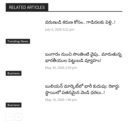
RELATED ARTICLES
వరుణుడి కరుణ కోసం.. గాడిదలకు పెళ్లి..!
July 6, 2026 9:22 pm
Trending News
బంగారం నుంచి సొంతింటి వైపు.. మారుతున్న
భారతీయుల పెట్టుబడి వ్యూహం!
May 30, 2026 2:59 pm
Business
బులియన్ మార్కెట్‌లో భారీ కుదుపు: రికార్డు
స్థాయిలో పతనమైన వెండి ధరలు..!
May 16, 2026 1:40 pm
Business