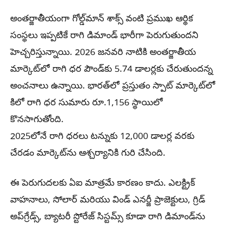
అంతర్జాతీయంగా గోల్డ్‌మాన్ శాక్స్ వంటి ప్రముఖ ఆర్థిక
సంస్థలు ఇప్పటికే రాగి డిమాండ్ భారీగా పెరుగుతుందని
హెచ్చరిస్తున్నాయి. 2026 జనవరి నాటికి అంతర్జాతీయ
మార్కెట్‌లో రాగి ధర పౌండ్‌కు 5.74 డాలర్లకు చేరుతుందన్న
అంచనాలు ఉన్నాయి. భారత్‌లో ప్రస్తుతం స్పాట్ మార్కెట్‌లో
కిలో రాగి ధర సుమారు రూ.1,156 స్థాయిలో
కొనసాగుతోంది.
2025లోనే రాగి ధరలు టన్నుకు 12,000 డాలర్ల వరకు
చేరడం మార్కెట్‌ను ఆశ్చర్యానికి గురి చేసింది.
ఈ పెరుగుదలకు ఏఐ మాత్రమే కారణం కాదు. ఎలక్ట్రిక్
వాహనాలు, సోలార్ మరియు విండ్ ఎనర్జీ ప్రాజెక్టులు, గ్రిడ్
అప్‌గ్రేడ్స్, బ్యాటరీ స్టోరేజ్ సిస్టమ్స్ కూడా రాగి డిమాండ్‌ను