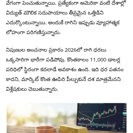
వేగంగా పెంచుతున్నాయి. ప్రత్యేకంగా అమెరికా వంటి దేశాల్లో
విద్యుత్ మౌలిక సదుపాయాలు తీవ్రమైన ఒత్తిడిని
ఎదుర్కొంటున్నాయి. అందుకే రాగిని ఇప్పుడు వ్యూహాత్మక
లోహంగా పరిగణిస్తున్నారు.
నిపుణుల అంచనాల ప్రకారం 2026లో రాగి ధరలు
ఒక్కసారిగా భారీగా పడిపోవు. కొంతకాలం 11,000 డాలర్ల
పరిధిలో స్థిరంగా కదలాడే అవకాశం ఉంది. ఇది ధర పతనం
కాదని, మార్కెట్ కొంత ఊపిరి పీల్చుకునే దశ మాత్రమేనని
విశ్లేషకులు చెబుతున్నారు.