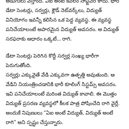
అడుగులు వేస్తోంది. ఏఐ అంటే కేవలం సాఫ్ట్‌వేర్ కాదు. భారీ
డేటా సెంటర్లు, సర్వర్లు, క్లౌడ్ నెట్‌వర్క్‌లు, విద్యుత్
వినియోగం ఇవన్నీ కలిసిన ఒక పెద్ద వ్యవస్థ. ఈ వ్యవస్థ
పనిచేయాలంటే అపారమైన విద్యుత్ అవసరం. ఆ విద్యుత్
సరఫరాకు ఆధారం ఒక్కటే… రాగి.
డేటా సెంటర్లు పెరిగిన కొద్దీ సర్వర్ల సంఖ్య భారీగా
పెరుగుతోంది.
సర్వర్లు ఎక్కువైతే వేడి ఎక్కువగా ఉత్పత్తి అవుతుంది. ఆ
వేడిని నియంత్రించడానికి భారీ కూలింగ్ సిస్టమ్స్ అవసరం.
ఇవి పనిచేయాలంటే మరింత విద్యుత్ కావాలి. ఈ మొత్తం
విద్యుత్ ప్రసరణ వ్యవస్థలో కీలక పాత్ర పోషించేది రాగి వైర్లే.
అందుకే నిపుణులు “ఏఐ అంటే విద్యుత్, విద్యుత్ అంటే
రాగి” అని స్పష్టం చేస్తున్నారు.