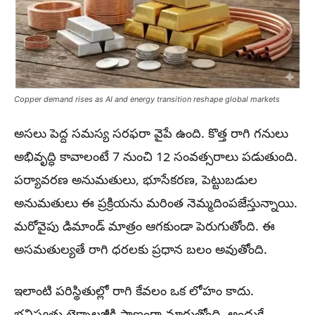
Copper demand rises as AI and energy transition reshape global markets
అసలు పెద్ద సమస్య సరఫరా వైపే ఉంది. కొత్త రాగి గనులు
అభివృద్ధి కావాలంటే 7 నుంచి 12 సంవత్సరాలు పడుతుంది.
పర్యావరణ అనుమతులు, భూసేకరణ, పెట్టుబడుల
అనుమతులు ఈ ప్రక్రియను మరింత నెమ్మదింపజేస్తున్నాయి.
మరోవైపు డిమాండ్ మాత్రం ఆగకుండా పెరుగుతోంది. ఈ
అసమతుల్యతే రాగి ధరలకు ప్రధాన బలం అవుతోంది.
ఇలాంటి పరిస్థితుల్లో రాగి కేవలం ఒక లోహం కాదు.