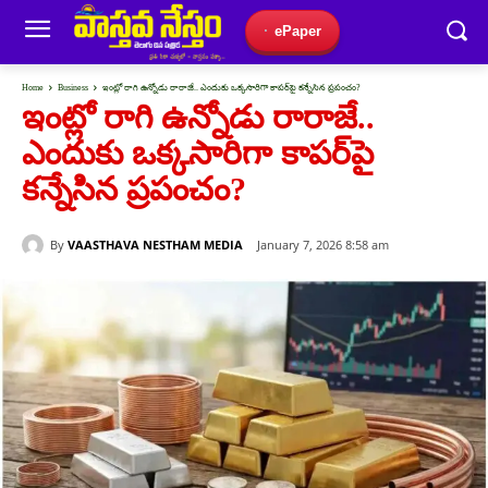
ePaper
Home
Business
ఇంట్లో రాగి ఉన్నోడు రారాజే.. ఎందుకు ఒక్కసారిగా కాపర్‌పై కన్నేసిన ప్రపంచం?
ఇంట్లో రాగి ఉన్నోడు రారాజే..
ఎందుకు ఒక్కసారిగా కాపర్‌పై
కన్నేసిన ప్రపంచం?
By
VAASTHAVA NESTHAM MEDIA
January 7, 2026 8:58 am