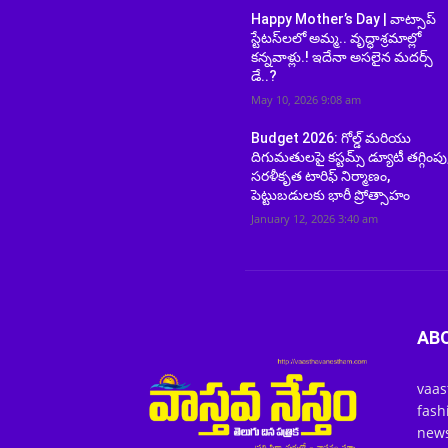
Happy Mother’s Day | వాట్సాప్
స్టేటస్‌లలో అమ్మ.. వృద్ధాశ్రమాల్లో
కన్నవాళ్లు.! ఇదేనా అసలైన మదర్స్
డే..?
May 10, 2026 9:08 am
Budget 2026: గోల్డ్ మరియు
దిగుమతులపై కస్టమ్స్ డ్యూటీ తగ్గింపు
సరళీకృత టారిఫ్ నిర్మాణం,
పెట్టుబడులకు భారీ ప్రోత్సాహం
January 12, 2026 3:40 am
AB
vaas
fash
news