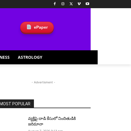
ePaper
NESS
ASTROLOGY
- Advertisment -
MOST POPULAR
వ్యక్తిపై దాడి కేసులో నిందితుడికి
జరిమానా
August 7, 2026 9:13 pm