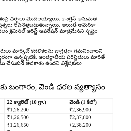
అంశంపై చర్చలు మొదలయ్యాయి. కాంగ్రెస్ అనుమతి
ై ప్రశ్నలు లేవనెత్తబడుతున్నాయి. అయితే అమెరికా
ం క్రిమినల్ అరెస్ట్ ఆపరేషన్ మాత్రమేనని స్పష్టం
ారులు మార్కెట్ కదలికలను జాగ్రత్తగా గమనించాలని
థిరంగా ఉన్నప్పటికీ, అంతర్జాతీయ పరిస్థితులు మారితే
టు చేసుకునే అవకాశం ఉందని విశ్లేషకులు
కు బంగారం, వెండి ధరల వ్యత్యాసం
22 క్యారెట్ (10 గ్రా.)
వెండి (1 కిలో)
₹1,26,200
₹2,36,900
₹1,26,500
₹2,37,800
₹1,26,650
₹2,38,200