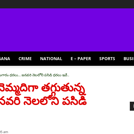
GANA
CRIME
NATIONAL
E – PAPER
SPORTS
BUSI
 బంగారం ధరలు… జనవరి నెలలోని పసిడి ధరలు ఇవే..
మ్మదిగా తగ్గుతున్న
రి నెలలోని పసిడి
:05 am