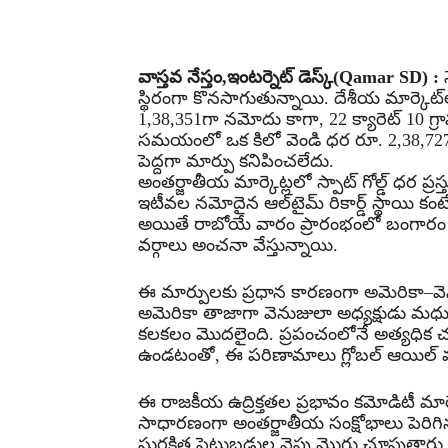
Share
వాస్తవ నేస్తం,ఇంటర్నెట్ డెస్క్(Qamar SD) :
స్థిరంగా కొనసాగుతున్నాయి. దేశీయ మార్కెట్
1,38,351గా నమోదు కాగా, 22 క్యారెట్ 10 
సమయంలో ఒక కిలో వెండి ధర రూ. 2,38,727గా 
పెద్దగా మార్పు కనిపించలేదు.
అంతర్జాతీయ మార్కెట్లలో స్పాట్ గోల్డ్ ధర ప్రస్
ఇటీవల నమోదైన ఆల్‌టైమ్ రికార్డ్ స్థాయి క
అయితే రాబోయే వారం ప్రారంభంలో బంగారం 
వర్గాలు అంచనా వేస్తున్నాయి.
ఈ మార్పులకు ప్రధాన కారణంగా అమెరికా–వెనుజ
అమెరికా తాజాగా వెనుజులా అధ్యక్షుడు మధు
కలకలం మొదలైంది. ప్రపంచంలోనే అత్యధిక చమ
ఉండటంతో, ఈ పరిణామాలు గ్లోబల్ ఆయిల్ మా
ఈ రాజకీయ ఉద్రిక్తతల ప్రభావం కమోడిటీ మార్
సాధారణంగా అంతర్జాతీయ సంక్షోభాలు పెరిగ
సురక్షిత పెట్టుబడుల వైపు మొగ్గు చూపుతార