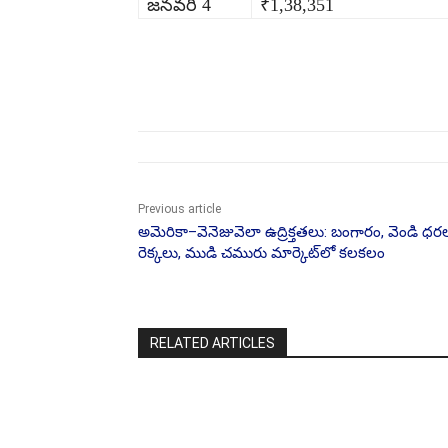
జనవరి 4
₹1,38,351
Share
Previous article
అమెరికా–వెనెజువెలా ఉద్రిక్తతలు: బంగారం, వెండి ధర
రెక్కలు, ముడి చమురు మార్కెట్‌లో కలకలం
RELATED ARTICLES