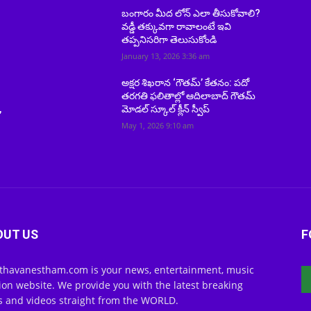
బంగారం మీద లోన్ ఎలా తీసుకోవాలి?
వడ్డీ తక్కువగా రావాలంటే ఇవి
తప్పనిసరిగా తెలుసుకోండి
January 13, 2026 3:36 am
అక్షర శిఖరాన ‘గౌతమ్’ కేతనం: పదో
తరగతి ఫలితాల్లో ఆదిలాబాద్ గౌతమ్
,
మోడల్ స్కూల్ క్లీన్ స్వీప్
May 1, 2026 9:10 am
OUT US
F
thavanestham.com is your news, entertainment, music
ion website. We provide you with the latest breaking
 and videos straight from the WORLD.