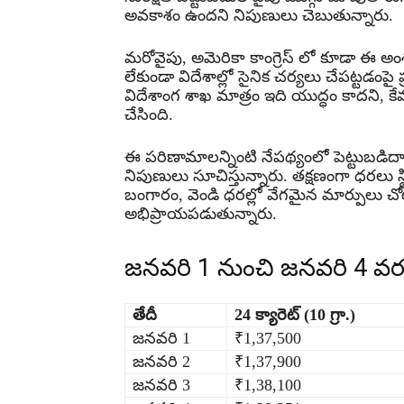
అవకాశం ఉందని నిపుణులు చెబుతున్నారు.
మరోవైపు, అమెరికా కాంగ్రెస్‌ లో కూడా ఈ 
లేకుండా విదేశాల్లో సైనిక చర్యలు చేపట్టడంప
విదేశాంగ శాఖ మాత్రం ఇది యుద్ధం కాదని, కేవల
చేసింది.
ఈ పరిణామాలన్నింటి నేపథ్యంలో పెట్టుబడిద
నిపుణులు సూచిస్తున్నారు. తక్షణంగా ధరలు స్
బంగారం, వెండి ధరల్లో వేగమైన మార్పులు చో
అభిప్రాయపడుతున్నారు.
జనవరి 1 నుంచి జనవరి 4 వర
తేదీ
24 క్యారెట్ (10 గ్రా.)
జనవరి 1
₹1,37,500
జనవరి 2
₹1,37,900
జనవరి 3
₹1,38,100