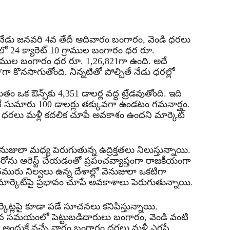
నేడు జనవరి 4వ తేదీ ఆదివారం బంగారం, వెండి ధరలు
‌లో 24 క్యారెట్ 10 గ్రాముల బంగారం ధర రూ.
గ్రాముల బంగారం ధర రూ. 1,26,821గా ఉంది. అదే
కొనసాగుతోంది. నిన్నటితో పోల్చితే నేడు ధరల్లో
తుతం ఒక ఔన్స్‌కు 4,351 డాలర్ల వద్ద ట్రేడవుతోంది. ఇది
ంటే సుమారు 100 డాలర్లు తక్కువగా ఉండటం గమనార్హం.
ధరలు మళ్లీ కదలిక చూపే అవకాశం ఉందని మార్కెట్
ులా మధ్య పెరుగుతున్న ఉద్రిక్తతలు నిలుస్తున్నాయి.
రోను అరెస్ట్ చేయడంతో ప్రపంచవ్యాప్తంగా రాజకీయంగా
ురు నిల్వలు ఉన్న దేశాల్లో వెనుజులా ఒకటిగా
ర్కెట్‌పై ప్రభావం చూపే అవకాశాలు పెరుగుతున్నాయి.
కెట్లపై కూడా పడే సూచనలు కనిపిస్తున్నాయి.
ిన సమయంలో పెట్టుబడిదారులు బంగారం, వెండి వంటి
ు. అందుకే వచ్చే వారం బంగారం ధరలు మళ్లీ ఎగసే