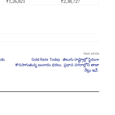
₹1,26,821
₹2,38,727
Next article
లకు
Gold Rate Today : తెలుగు రాష్ట్రాల్లో స్థిరంగా
కొనసాగుతున్న బంగారం ధరలు.. ప్రధాన నగరాల్లోని తాజా
రేట్లు ఇవే..