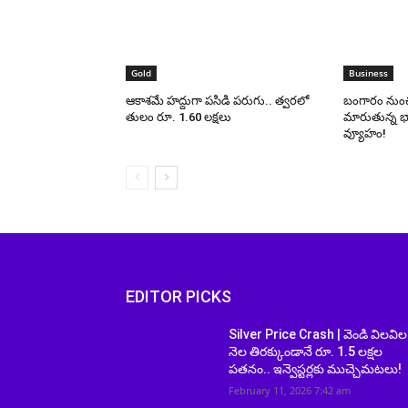
Gold
Business
ఆకాశమే హద్దుగా పసిడి పరుగు.. త్వరలో
బంగారం నుంచి
తులం రూ. 1.60 లక్షలు
మారుతున్న భ
వ్యూహం!
EDITOR PICKS
Silver Price Crash | వెండి విలవిల
నెల తిరక్కుండానే రూ. 1.5 లక్షల
పతనం.. ఇన్వెస్టర్లకు ముచ్చెమటలు!
February 11, 2026 7:42 am