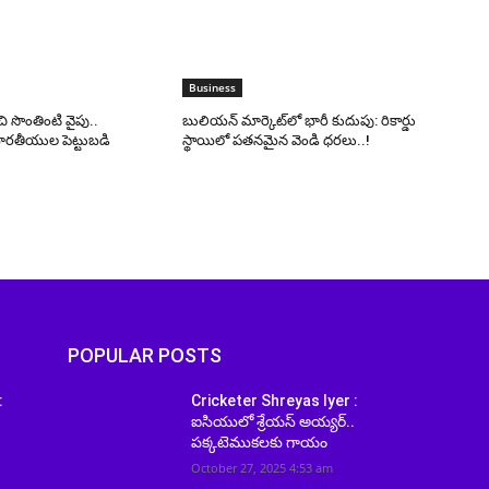
Business
 సొంతింటి వైపు..
బులియన్ మార్కెట్‌లో భారీ కుదుపు: రికార్డు
ారతీయుల పెట్టుబడి
స్థాయిలో పతనమైన వెండి ధరలు..!
POPULAR POSTS
:
Cricketer Shreyas Iyer :
ఐసియులో శ్రేయ‌స్ అయ్య‌ర్‌..
ప‌క్క‌టెముక‌లకు గాయం
October 27, 2025 4:53 am