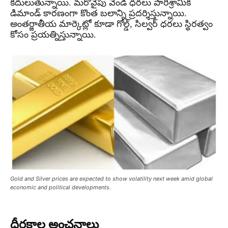
కదులుతున్నాయి. మరోవైపు వెండి ధరలు పారిశ్రామిక
డిమాండ్ కారణంగా కొంత బలాన్ని ప్రదర్శిస్తున్నాయి.
అంతర్జాతీయ మార్కెట్లో కూడా గోల్డ్, సిల్వర్ ధరలు స్థిరత్వం
కోసం ప్రయత్నిస్తున్నాయి.
Gold and Silver prices are expected to show volatility next week amid global
economic and political developments.
దీర్ఘకాల అంచనాలు