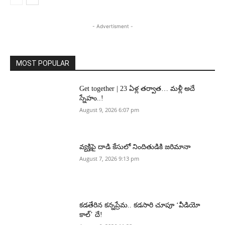
- Advertisment -
MOST POPULAR
Get together | 23 ఏళ్ల తర్వాత… మళ్లీ అదే
స్నేహం..!
August 9, 2026 6:07 pm
వ్యక్తిపై దాడి కేసులో నిందితుడికి జరిమానా
August 7, 2026 9:13 pm
కడతేరిన కన్నప్రేమ.. కడసారి చూపూ ‘వీడియో
కాల్’ దే!