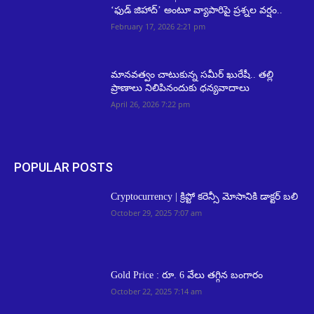
‘ఫుడ్ జిహాద్’ అంటూ వ్యాపారిపై ప్రశ్నల వర్షం..
February 17, 2026 2:21 pm
మానవత్వం చాటుకున్న సమీర్ ఖురేషీ.. తల్లి
ప్రాణాలు నిలిపినందుకు ధన్యవాదాలు
April 26, 2026 7:22 pm
POPULAR POSTS
Cryptocurrency | క్రిప్టో కరెన్సీ మోసానికి డాక్టర్ బలి
October 29, 2025 7:07 am
Gold Price : రూ. 6 వేలు త‌గ్గిన బంగారం
October 22, 2025 7:14 am