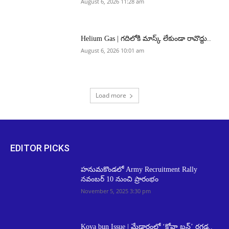
August 6, 2026 11:28 am
Helium Gas | గదిలోకి మాస్క్ లేకుండా రావొద్దు..
August 6, 2026 10:01 am
Load more
EDITOR PICKS
హనుమకొండలో Army Recruitment Rally
నవంబర్ 10 నుంచి ప్రారంభం
November 5, 2025 3:30 pm
Kova bun Issue | మేడారంలో ‘కోవా బన్’ రగడ..