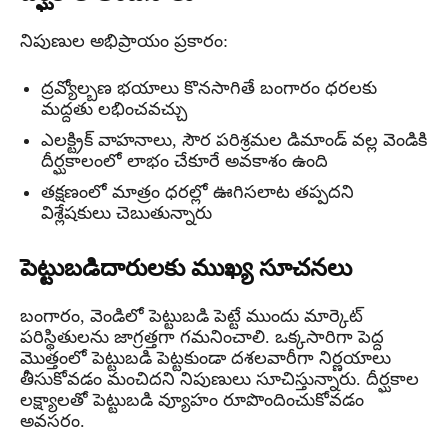
నిపుణుల అభిప్రాయం ప్రకారం:
ద్రవ్యోల్బణ భయాలు కొనసాగితే బంగారం ధరలకు
మద్దతు లభించవచ్చు
ఎలక్ట్రిక్ వాహనాలు, సౌర పరిశ్రమల డిమాండ్ వల్ల వెండికి
దీర్ఘకాలంలో లాభం చేకూరే అవకాశం ఉంది
తక్షణంలో మాత్రం ధరల్లో ఊగిసలాట తప్పదని
విశ్లేషకులు చెబుతున్నారు
పెట్టుబడిదారులకు ముఖ్య సూచనలు
బంగారం, వెండిలో పెట్టుబడి పెట్టే ముందు మార్కెట్
పరిస్థితులను జాగ్రత్తగా గమనించాలి. ఒక్కసారిగా పెద్ద
మొత్తంలో పెట్టుబడి పెట్టకుండా దశలవారీగా నిర్ణయాలు
తీసుకోవడం మంచిదని నిపుణులు సూచిస్తున్నారు. దీర్ఘకాల
లక్ష్యాలతో పెట్టుబడి వ్యూహం రూపొందించుకోవడం
అవసరం.