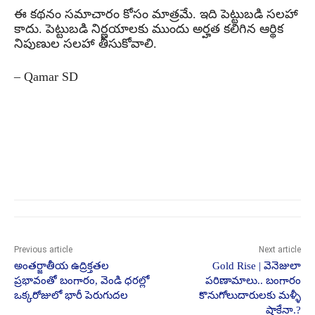
ఈ కథనం సమాచారం కోసం మాత్రమే. ఇది పెట్టుబడి సలహా
కాదు. పెట్టుబడి నిర్ణయాలకు ముందు అర్హత కలిగిన ఆర్థిక
నిపుణుల సలహా తీసుకోవాలి.
– Qamar SD
Previous article
Next article
అంతర్జాతీయ ఉద్రిక్తతల
Gold Rise | వెనెజులా
ప్రభావంతో బంగారం, వెండి ధరల్లో
పరిణామాలు.. బంగారం
ఒక్కరోజులో భారీ పెరుగుదల
కొనుగోలుదారులకు మళ్ళీ
షాకేనా.?