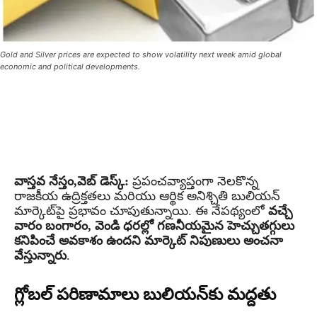
Gold and Silver prices are expected to show volatility next week amid global
economic and political developments.
వాస్తవ నేస్తం,వెబ్ డెస్క్:
ప్రపంచవ్యాప్తంగా నెలకొన్న
రాజకీయ ఉద్రిక్తతలు మరియు ఆర్థిక అనిశ్చితి బులియన్
మార్కెట్‌పై ప్రభావం చూపుతున్నాయి. ఈ నేపథ్యంలో
వచ్చే
వారం బంగారం, వెండి ధరల్లో గణనీయమైన హెచ్చుతగ్గులు
కనిపించే అవకాశం ఉందని మార్కెట్ నిపుణులు అంచనా
వేస్తున్నారు
.
గ్లోబల్ పరిణామాలు బులియన్‌కు మద్దతు