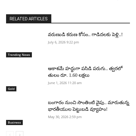
RELATED ARTICLES
వరుణుడి కరుణ కోసం.. గాడిదలకు పెళ్లి..!
July 6, 2026 9:22 pm
Trending News
ఆకాశమే హద్దుగా పసిడి పరుగు.. త్వరలో
తులం రూ. 1.60 లక్షలు
June 1, 2026 11:20 am
Gold
బంగారం నుంచి సొంతింటి వైపు.. మారుతున్న
భారతీయుల పెట్టుబడి వ్యూహం!
May 30, 2026 2:59 pm
Business