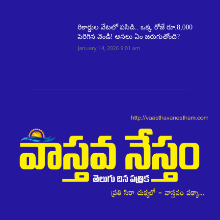
రికార్డుల వేటలో పసిడి.. ఒక్క రోజే రూ.8,000
పెరిగిన వెండి! అసలు ఏం జరుగుతోంది?
January 14, 2026 9:01 am