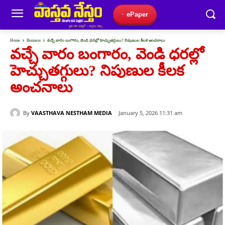
ePaper
Home
Business
వచ్చే వారం బంగారం, వెండి ధరల్లో హెచ్చుతగ్గులు? నిపుణుల కీలక అంచనాలు
వచ్చే వారం బంగారం, వెండి ధరల్లో
హెచ్చుతగ్గులు? నిపుణుల కీలక
అంచనాలు
By
VAASTHAVA NESTHAM MEDIA
January 5, 2026 11:31 am