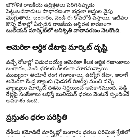
భౌగోళిక రాజకీయ ఉద్రిక్తతలు పెరిగినప్పుడు
పెట్టుబడిదారులు సాధారణంగా భద్రతా ఆస్తుల వైపు
మొగ్గుతారు. బంగారం, వెండి ఈ కోవలోకి వస్తాయి. ఇటీవల
కొన్ని దేశాల్లో ఏర్పడిన రాజకీయ అస్థిరత కారణంగా
బులియన్ మార్కెట్‌లో అనిశ్చితి వాతావరణం నెలకొంది
.
అమెరికా ఆర్థిక డేటాపై మార్కెట్ దృష్టి
వచ్చే రోజుల్లో విడుదలయ్యే అమెరికా కీలక ఆర్థిక గణాంకాలు
బంగారం, వెండి ధరలకు కీలకంగా మారనున్నాయి.
ముఖ్యంగా తయారీ రంగ గణాంకాలు, ఉద్యోగ డేటా, అలాగే
అమెరికా కేంద్ర బ్యాంకు (ఫెడరల్ రిజర్వ్) నుంచి వచ్చే
వ్యాఖ్యలు మార్కెట్ దిశను నిర్ణయించే అవకాశముంది. వడ్డీ
రేట్లపై సంకేతాలు లభిస్తే బులియన్ ధరలు వెంటనే స్పందించే
అవకాశం ఉంది.
ప్రస్తుతం ధరల పరిస్థితి
దేశీయ కమోడిటీ మార్కెట్లో బంగారం ధరలు పరిమిత శ్రేణిలో