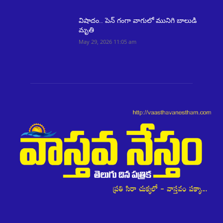
విషాదం.. పెన్ గంగా వాగులో మునిగి బాలుడి
మృతి
May 29, 2026 11:05 am