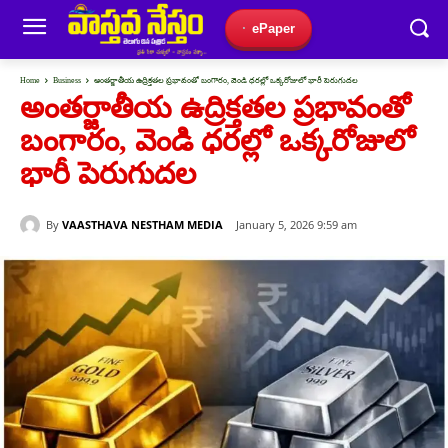
ePaper
Home
Business
అంతర్జాతీయ ఉద్రిక్తతల ప్రభావంతో బంగారం, వెండి ధరల్లో ఒక్కరోజులో భారీ పెరుగుదల
అంతర్జాతీయ ఉద్రిక్తతల ప్రభావంతో
బంగారం, వెండి ధరల్లో ఒక్కరోజులో
భారీ పెరుగుదల
By
VAASTHAVA NESTHAM MEDIA
January 5, 2026 9:59 am