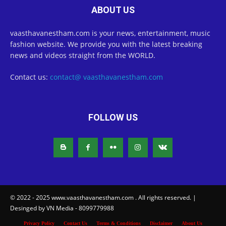
ABOUT US
vaasthavanestham.com is your news, entertainment, music
fashion website. We provide you with the latest breaking
news and videos straight from the WORLD.
Contact us:
contact@ vaasthavanestham.com
FOLLOW US
© 2022 - 2025 www.vaasthavanestham.com . All rights reserved. |
Desinged by VN Media - 8099779988
Privacy Policy
Contact Us
Terms & Conditions
Disclaimer
About Us