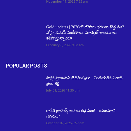
November 11, 2025 7:33 am
Gold updates | 2026లో లోహాల ధరలకు కొత్త దిశ?
నోస్ట్రాడమస్ సంకేతాలు, మార్కెట్ అంచనాలు
కలిసొస్తున్నాయా
February 8, 2026 9:08 am
POPULAR POSTS
సాక్షికి ప్రాణహాని బెదిరింపులు.. నిందితుడికి ఏడాది
జైలు శిక్ష
July 31, 2026 11:30 pm
కావేరి ట్రావెల్స్ అసలు కథ ఏంటి.. యజమాని
ఎవరు..?
October 26, 2025 8:57 am