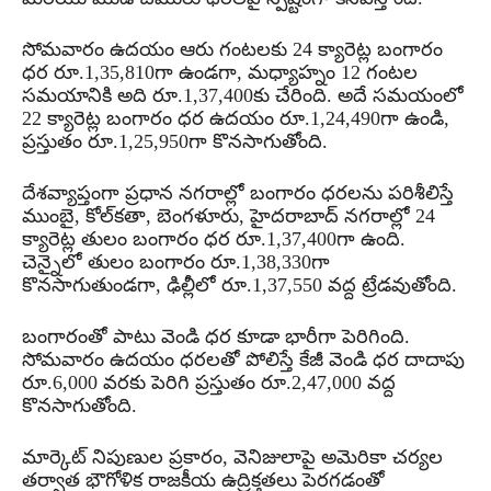
సోమవారం ఉదయం ఆరు గంటలకు 24 క్యారెట్ల బంగారం
ధర రూ.1,35,810గా ఉండగా, మధ్యాహ్నం 12 గంటల
సమయానికి అది రూ.1,37,400కు చేరింది. అదే సమయంలో
22 క్యారెట్ల బంగారం ధర ఉదయం రూ.1,24,490గా ఉండి,
ప్రస్తుతం రూ.1,25,950గా కొనసాగుతోంది.
దేశవ్యాప్తంగా ప్రధాన నగరాల్లో బంగారం ధరలను పరిశీలిస్తే
ముంబై, కోల్‌కతా, బెంగళూరు, హైదరాబాద్ నగరాల్లో 24
క్యారెట్ల తులం బంగారం ధర రూ.1,37,400గా ఉంది.
చెన్నైలో తులం బంగారం రూ.1,38,330గా
కొనసాగుతుండగా, ఢిల్లీలో రూ.1,37,550 వద్ద ట్రేడవుతోంది.
బంగారంతో పాటు వెండి ధర కూడా భారీగా పెరిగింది.
సోమవారం ఉదయం ధరలతో పోలిస్తే కేజీ వెండి ధర దాదాపు
రూ.6,000 వరకు పెరిగి ప్రస్తుతం రూ.2,47,000 వద్ద
కొనసాగుతోంది.
మార్కెట్ నిపుణుల ప్రకారం, వెనిజులాపై అమెరికా చర్యల
తర్వాత భౌగోళిక రాజకీయ ఉద్రిక్తతలు పెరగడంతో