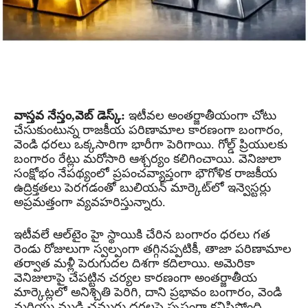
వాస్తవ నేస్తం,వెబ్ డెస్క్:
ఇటీవల అంతర్జాతీయంగా చోటు
చేసుకుంటున్న రాజకీయ పరిణామాల కారణంగా బంగారం,
వెండి ధరలు ఒక్కసారిగా భారీగా పెరిగాయి. గోల్డ్ ప్రియులకు
బంగారం రేట్లు మరోసారి ఆశ్చర్యం కలిగించాయి. వెనిజులా
సంక్షోభం నేపథ్యంలో ప్రపంచవ్యాప్తంగా భౌగోళిక రాజకీయ
ఉద్రిక్తతలు పెరగడంతో బులియన్ మార్కెట్‌లో ఇన్వెస్టర్లు
అప్రమత్తంగా వ్యవహరిస్తున్నారు.
ఇటీవలే ఆల్‌టైం హై స్థాయికి చేరిన బంగారం ధరలు గత
రెండు రోజులుగా స్వల్పంగా తగ్గినప్పటికీ, తాజా పరిణామాల
తర్వాత మళ్లీ పెరుగుదల దిశగా కదిలాయి. అమెరికా
వెనిజులాపై చేపట్టిన చర్యల కారణంగా అంతర్జాతీయ
మార్కెట్లలో అనిశ్చితి పెరిగి, దాని ప్రభావం బంగారం, వెండి
మరియు ముడి చమురు ధరలపై స్పష్టంగా కనిపిస్తోంది.