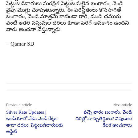
పెట్టుబడిదారులు సురక్షిత పెట్టుబడులైన బంగారం, వెండి
వైపు మొగ్గు చూపుతున్నారు. ఈ పరిస్థితులు కొనసాగితే
బంగారం, వెండి మాత్రమే కాకుండా రాగి, ముడి చమురు
వంటి ఇతర వస్తువుల ధరలు కూడా పెరిగే అవకాశం ఉందని
వారు అంచనా వేస్తున్నారు.
– Qamar SD
Previous article
Next article
Silver Rate Updates |
వచ్చే వారం బంగారం, వెండి
ఇండియాలో నేడు వెండి రేట్లు:
ధరల్లో హెచ్చుతగ్గులు? నిపుణుల
తాజా ధరలు, పెట్టుబడిదారులకు
కీలక అంచనాలు
అప్డేట్