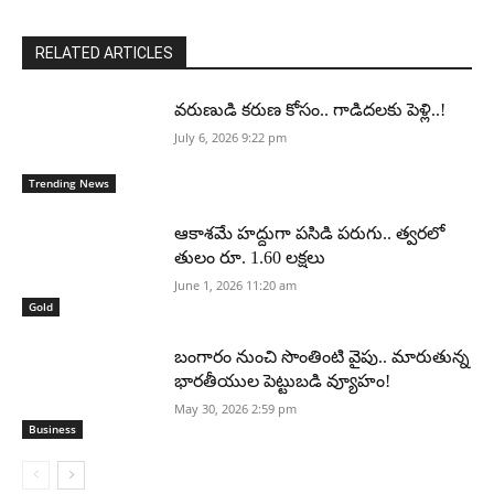
RELATED ARTICLES
వరుణుడి కరుణ కోసం.. గాడిదలకు పెళ్లి..!
July 6, 2026 9:22 pm
Trending News
ఆకాశమే హద్దుగా పసిడి పరుగు.. త్వరలో
తులం రూ. 1.60 లక్షలు
June 1, 2026 11:20 am
Gold
బంగారం నుంచి సొంతింటి వైపు.. మారుతున్న
భారతీయుల పెట్టుబడి వ్యూహం!
May 30, 2026 2:59 pm
Business