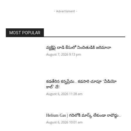
- Advertisment -
MOST POPULAR
వ్యక్తిపై దాడి కేసులో నిందితుడికి జరిమానా
August 7, 2026 9:13 pm
కడతేరిన కన్నప్రేమ.. కడసారి చూపూ ‘వీడియో
కాల్’ దే!
August 6, 2026 11:28 am
Helium Gas | గదిలోకి మాస్క్ లేకుండా రావొద్దు..
August 6, 2026 10:01 am