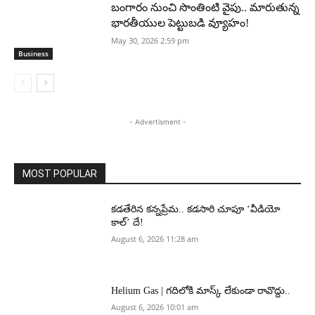
బంగారం నుంచి సొంతింటి వైపు.. మారుతున్న
భారతీయుల పెట్టుబడి వ్యూహం!
May 30, 2026 2:59 pm
Business
- Advertisment -
MOST POPULAR
కడతేరిన కన్నప్రేమ.. కడసారి చూపూ ‘వీడియో
కాల్’ దే!
August 6, 2026 11:28 am
Helium Gas | గదిలోకి మాస్క్ లేకుండా రావొద్దు..
August 6, 2026 10:01 am