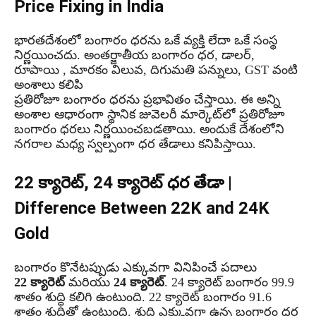
Price Fixing in India
భారతదేశంలో బంగారం ధరను ఒకే వ్యక్తి లేదా ఒకే సంస్థ
నిర్ణయించదు. అంతర్జాతీయ బంగారం ధర, డాలర్,
రూపాయి , మారకం విలువ, దిగుమతి పన్నులు, GST వంటి
అంశాలు కలిపి
ప్రతిరోజూ బంగారం ధరను ప్రభావితం చేస్తాయి. ఈ అన్ని
అంశాల ఆధారంగా స్థానిక జువెలరీ మార్కెట్‌లో ప్రతిరోజూ
బంగారం ధరలు నిర్ణయించబడతాయి. అందుకే దేశంలోని
నగరాల మధ్య స్వల్పంగా ధర తేడాలు కనిపిస్తాయి.
22 క్యారెట్, 24 క్యారెట్ ధర తేడా |
Difference Between 22K and 24K
Gold
బంగారం కొనేటప్పుడు ఎక్కువగా వినిపించే పదాలు
22 క్యారెట్
మరియు
24 క్యారెట్
. 24 క్యారెట్ బంగారం 99.9
శాతం శుద్ధి కలిగి ఉంటుంది. 22 క్యారెట్ బంగారం 91.6
శాతం శుద్ధితో ఉంటుంది. శుద్ధి ఎక్కువగా ఉన్న బంగారం ధర