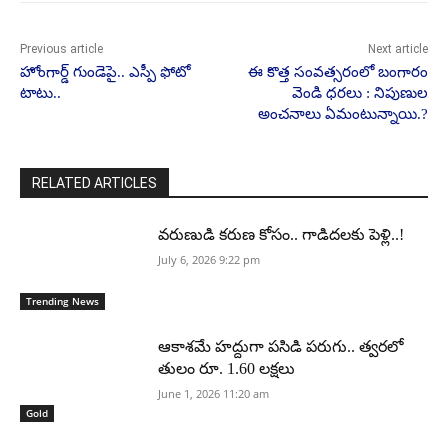
Previous article
Next article
హోంగార్డ్ గుండెపై.. ఎస్పీ ఫోటో
ఈ కొత్త సంవత్సరంలో బంగారం
టాటు..
వెండి ధరలు : నిపుణుల
అంచనాలు ఏమంటున్నాయి.?
RELATED ARTICLES
వరుణుడి కరుణ కోసం.. గాడిదలకు పెళ్లి..!
July 6, 2026 9:22 pm
Trending News
ఆకాశమే హద్దుగా పసిడి పరుగు.. త్వరలో
తులం రూ. 1.60 లక్షలు
June 1, 2026 11:20 am
Gold