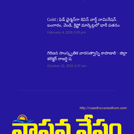
Gold | ఫెడ్ ఛైర్మన్‌గా కెవిన్ వార్ష్ నామినేషన్..
బంగారం, వెండి, క్రిప్టో మార్కెట్లలో భారీ పతనం
February 4, 2026 2:03 pm
గిరిజన సాంస్కృతిక వారసత్వాన్ని కాపాడాలి : జిల్లా
కలెక్టర్ రాజర్షి ష
October 22, 2025 2:47 am