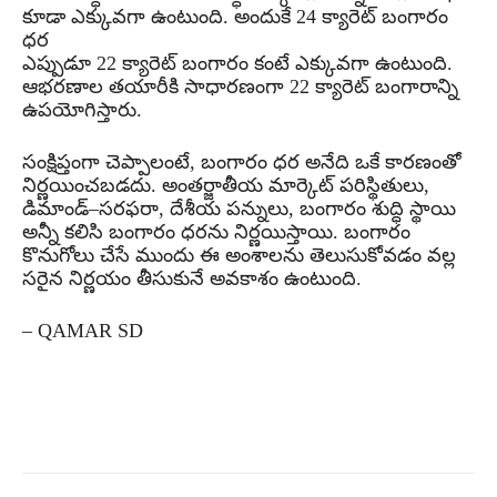
కూడా ఎక్కువగా ఉంటుంది. అందుకే 24 క్యారెట్ బంగారం
ధర
ఎప్పుడూ 22 క్యారెట్ బంగారం కంటే ఎక్కువగా ఉంటుంది.
ఆభరణాల తయారీకి సాధారణంగా 22 క్యారెట్ బంగారాన్ని
ఉపయోగిస్తారు.
సంక్షిప్తంగా చెప్పాలంటే, బంగారం ధర అనేది ఒకే కారణంతో
నిర్ణయించబడదు. అంతర్జాతీయ మార్కెట్ పరిస్థితులు,
డిమాండ్–సరఫరా, దేశీయ పన్నులు, బంగారం శుద్ధి స్థాయి
అన్నీ కలిసి బంగారం ధరను నిర్ణయిస్తాయి. బంగారం
కొనుగోలు చేసే ముందు ఈ అంశాలను తెలుసుకోవడం వల్ల
సరైన నిర్ణయం తీసుకునే అవకాశం ఉంటుంది.
– QAMAR SD