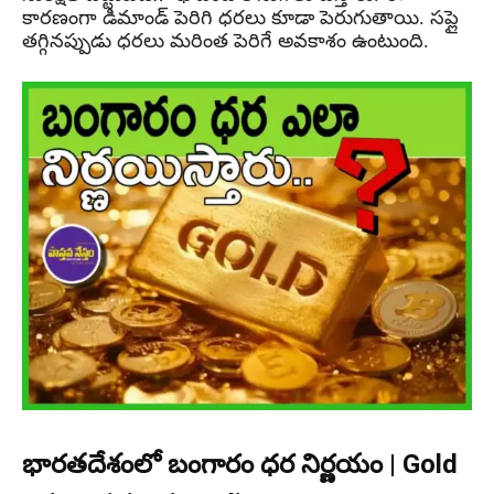
కారణంగా డిమాండ్ పెరిగి ధరలు కూడా పెరుగుతాయి. సప్లై
తగ్గినప్పుడు ధరలు మరింత పెరిగే అవకాశం ఉంటుంది.
భారతదేశంలో బంగారం ధర నిర్ణయం | Gold