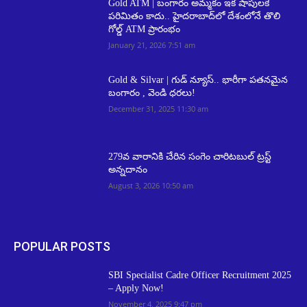
Gold ATM | బంగారం అమ్మకం ఇక షాపులకే
పరిమితం కాదు.. హైదరాబాద్‌లో దేశంలోనే తొలి
గోల్డ్ ATM ప్రారంభం
January 21, 2026 7:51 am
Gold & Silvar | గుడ్ న్యూస్.. భారీగా పతనమైన
బంగారం , వెండి ధరలు!
December 31, 2025 11:30 am
279వ వారానికి చేరిన సంగెం చారిటబుల్ ట్రస్ట్
అన్నదానం
August 3, 2026 10:50 am
POPULAR POSTS
SBI Specialist Cadre Officer Recruitment 2025
– Apply Now!
November 4, 2025 9:47 pm