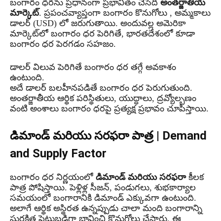
బంగారం ధరను ప్రధానంగా ప్రభావితం చేసేది
అంతర్జాతీయ
మార్కెట్
. ప్రపంచవ్యాప్తంగా బంగారం కొనుగోలు , అమ్మకాలు
డాలర్ (USD) లో జరుగుతాయి. అందువల్ల అమెరికా
మార్కెట్‌లో బంగారం ధర పెరిగితే, భారతదేశంలో కూడా
బంగారం ధర పెరగడం సహజం.
డాలర్ విలువ పెరిగితే బంగారం ధర తగ్గే అవకాశం
ఉంటుంది.
అదే డాలర్ బలహీనపడితే బంగారం ధర పెరుగుతుంది.
అంతర్జాతీయ ఆర్థిక పరిస్థితులు, యుద్ధాలు, ద్రవ్యోల్బణం
వంటి అంశాలు బంగారం ధరపై ప్రత్యక్ష ప్రభావం చూపిస్తాయి.
డిమాండ్ మరియు సరఫరా పాత్ర | Demand
and Supply Factor
బంగారం ధర నిర్ణయంలో
డిమాండ్ మరియు సరఫరా
కీలక
పాత్ర పోషిస్తాయి. పెళ్లిళ్ల సీజన్, పండుగలు, శుభకార్యాల
సమయంలో బంగారానికి డిమాండ్ ఎక్కువగా ఉంటుంది.
అలాగే ఆర్థిక అస్థిరత ఉన్నప్పుడు చాలా మంది బంగారాన్ని
సురక్షిత పెట్టుబడిగా భావించి కొనుగోలు చేస్తారు. ఈ