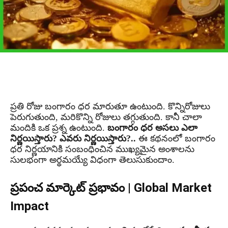
ప్రతి రోజు బంగారం ధర మారుతూ ఉంటుంది. కొన్నిరోజులు
పెరుగుతుంది, మరికొన్ని రోజులు తగ్గుతుంది. కానీ చాలా
మందికి ఒక ప్రశ్న ఉంటుంది.
బంగారం ధర అసలు ఎలా
నిర్ణయిస్తారు? ఎవరు నిర్ణయిస్తారు?..
ఈ కథనంలో బంగారం
ధర నిర్ణయానికి సంబంధించిన ముఖ్యమైన అంశాలను
సులభంగా అర్థమయ్యే విధంగా తెలుసుకుందాం.
ప్రపంచ మార్కెట్ ప్రభావం | Global Market
Impact