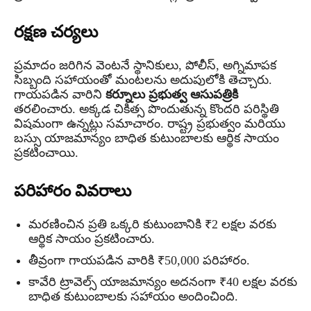
రక్షణ చర్యలు
ప్రమాదం జరిగిన వెంటనే స్థానికులు, పోలీస్, అగ్నిమాపక
సిబ్బంది సహాయంతో మంటలను అదుపులోకి తెచ్చారు.
గాయపడిన వారిని
కర్నూలు ప్రభుత్వ ఆసుపత్రికి
తరలించారు. అక్కడ చికిత్స పొందుతున్న కొందరి పరిస్థితి
విషమంగా ఉన్నట్లు సమాచారం. రాష్ట్ర ప్రభుత్వం మరియు
బస్సు యాజమాన్యం బాధిత కుటుంబాలకు ఆర్థిక సాయం
ప్రకటించాయి.
పరిహారం వివరాలు
మరణించిన ప్రతి ఒక్కరి కుటుంబానికి ₹2 లక్షల వరకు
ఆర్థిక సాయం ప్రకటించారు.
తీవ్రంగా గాయపడిన వారికి ₹50,000 పరిహారం.
కావేరి ట్రావెల్స్ యాజమాన్యం అదనంగా ₹40 లక్షల వరకు
బాధిత కుటుంబాలకు సహాయం అందించింది.