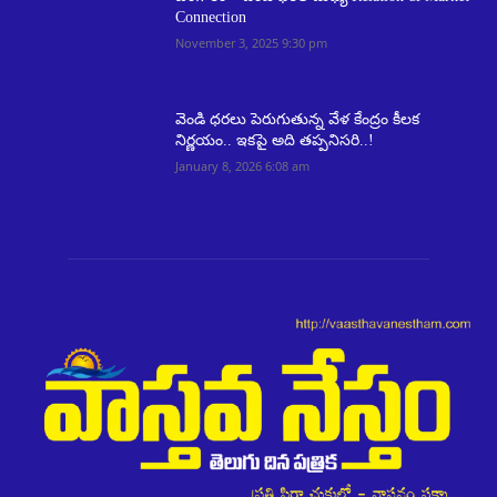
Connection
November 3, 2025 9:30 pm
వెండి ధరలు పెరుగుతున్న వేళ కేంద్రం కీలక
నిర్ణయం.. ఇకపై అది తప్పనిసరి..!
January 8, 2026 6:08 am