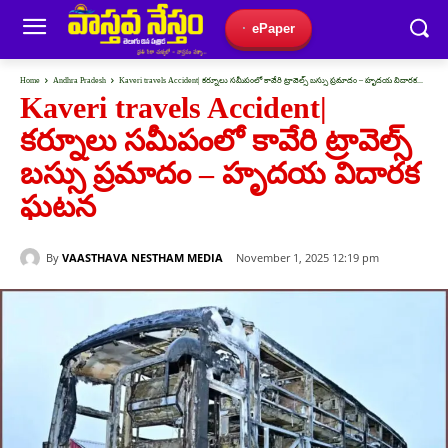
ePaper
Home
Andhra Pradesh
Kaveri travels Accident| కర్నూలు సమీపంలో కావేరి ట్రావెల్స్ బస్సు ప్రమాదం – హృదయ విదారక...
Kaveri travels Accident|
కర్నూలు సమీపంలో కావేరి ట్రావెల్స్
బస్సు ప్రమాదం – హృదయ విదారక
ఘటన
By
VAASTHAVA NESTHAM MEDIA
November 1, 2025 12:19 pm