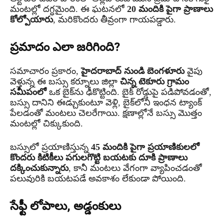
మంటల్లో దగ్ధమైంది. ఈ ఘటనలో
20 మందికి పైగా ప్రాణాలు
కోల్పోయారు
, మరికొందరు తీవ్రంగా గాయపడ్డారు.
ప్రమాదం ఎలా జరిగింది?
సమాచారం ప్రకారం,
హైదరాబాద్ నుండి బెంగళూరు
వైపు
వెళ్తున్న ఈ బస్సు కర్నూలు జిల్లా
చిన్న టెకూరు గ్రామం
సమీపంలో
ఒక బైక్‌ను ఢీకొట్టింది. బైక్ రోడ్డుపై పడిపోవడంతో,
బస్సు దానిని ఈడ్చుకుంటూ వెళ్లి, బైక్‌లోని ఇంధన ట్యాంక్
పేలడంతో మంటలు చెలరేగాయి. క్షణాల్లోనే బస్సు మొత్తం
మంటల్లో చిక్కుకుంది.
బస్సులో ప్రయాణిస్తున్న
45 మందికి పైగా ప్రయాణికులలో
కొందరు కిటికీలు పగులగొట్టి బయటకు దూకి ప్రాణాలు
దక్కించుకున్నారు
, కానీ మంటలు వేగంగా వ్యాపించడంతో
పలువురికి బయటపడే అవకాశం లేకుండా పోయింది.
సేఫ్టీ లోపాలు, అడ్డంకులు