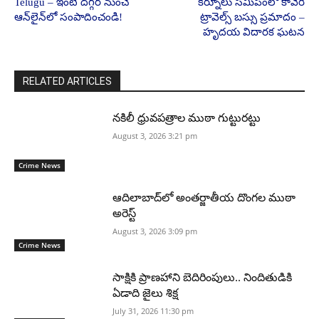
Telugu – ఇంటి దగ్గర నుంచే
కర్నూలు సమీపంలో కావేరి
ఆన్‌లైన్‌లో సంపాదించండి!
ట్రావెల్స్ బస్సు ప్రమాదం –
హృదయ విదారక ఘటన
RELATED ARTICLES
నకిలీ ధ్రువపత్రాల ముఠా గుట్టురట్టు
August 3, 2026 3:21 pm
Crime News
ఆదిలాబాద్‌లో అంతర్జాతీయ దొంగల ముఠా
అరెస్ట్
August 3, 2026 3:09 pm
Crime News
సాక్షికి ప్రాణహాని బెదిరింపులు.. నిందితుడికి
ఏడాది జైలు శిక్ష
July 31, 2026 11:30 pm