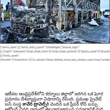
{"remix_data":[],"remix_entry_point":"challenges","source_tags":
[],"origin":"unknown","total_draw_time":0,"total_draw_actions":0,"layers_used":0,"brush
{},"tools_used":
{"border":1,"transform":1},"is_sticker":false,"edited_since_last_sticker_save":true,"conta
ఇటీవల ఆంధ్రప్రదేశ్‌లోని కర్నూలు జిల్లాలో జరిగిన ఒక ఘోర
ప్రమాదం దేశవ్యాప్తంగా విషాదాన్ని రేపింది. ప్రముఖ ప్రైవేట్
బస్ సంస్థ
కావేరి ట్రావెల్స్
కి చెందిన ఒక స్లీపర్ కోచ్ బస్సు
అక్టోబర్ చివరి వారంలో తెల్లవారుజామున ప్రమాదానికి గురై