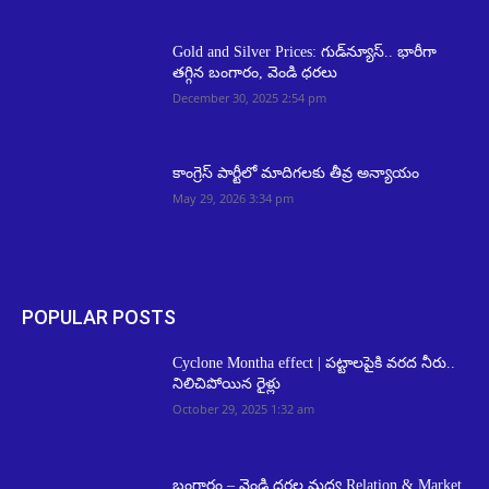
Gold and Silver Prices: గుడ్‌న్యూస్.. భారీగా
తగ్గిన బంగారం, వెండి ధరలు
December 30, 2025 2:54 pm
కాంగ్రెస్ పార్టీలో మాదిగలకు తీవ్ర అన్యాయం
May 29, 2026 3:34 pm
POPULAR POSTS
Cyclone Montha effect | ప‌ట్టాల‌పైకి వ‌ర‌ద నీరు..
నిలిచిపోయిన రైళ్లు
October 29, 2025 1:32 am
బంగారం – వెండి ధరల మధ్య Relation & Market