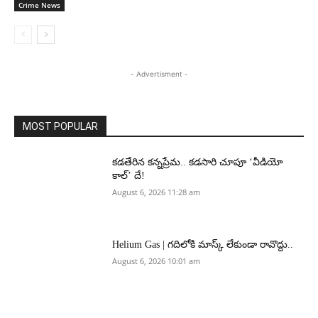
Crime News
- Advertisment -
MOST POPULAR
కడతేరిన కన్నప్రేమ.. కడసారి చూపూ ‘వీడియో
కాల్’ దే!
August 6, 2026 11:28 am
Helium Gas | గదిలోకి మాస్క్ లేకుండా రావొద్దు..
August 6, 2026 10:01 am