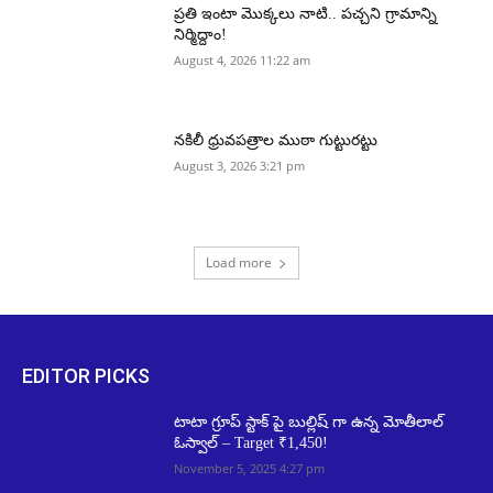
ప్రతి ఇంటా మొక్కలు నాటి.. పచ్చని గ్రామాన్ని
నిర్మిద్దాం!
August 4, 2026 11:22 am
నకిలీ ధ్రువపత్రాల ముఠా గుట్టురట్టు
August 3, 2026 3:21 pm
Load more
EDITOR PICKS
టాటా గ్రూప్ స్టాక్‌ పై బుల్లిష్‌ గా ఉన్న మోతీలాల్
ఓస్వాల్ – Target ₹1,450!
November 5, 2025 4:27 pm