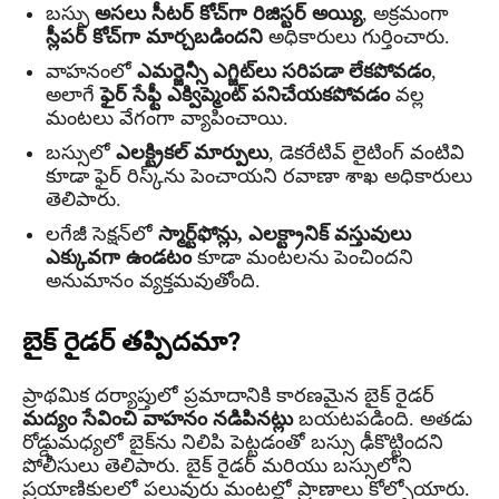
బస్సు
అసలు సీటర్ కోచ్‌గా రిజిస్టర్ అయ్యి
, అక్రమంగా
స్లీపర్ కోచ్‌గా మార్చబడిందని
అధికారులు గుర్తించారు.
వాహనంలో
ఎమర్జెన్సీ ఎగ్జిట్‌లు సరిపడా లేకపోవడం
,
అలాగే
ఫైర్ సేఫ్టీ ఎక్విప్మెంట్ పనిచేయకపోవడం
వల్ల
మంటలు వేగంగా వ్యాపించాయి.
బస్సులో
ఎలక్ట్రికల్ మార్పులు
, డెకరేటివ్ లైటింగ్ వంటివి
కూడా ఫైర్ రిస్క్‌ను పెంచాయని రవాణా శాఖ అధికారులు
తెలిపారు.
లగేజీ సెక్షన్‌లో
స్మార్ట్‌ఫోన్లు, ఎలక్ట్రానిక్ వస్తువులు
ఎక్కువగా ఉండటం
కూడా మంటలను పెంచిందని
అనుమానం వ్యక్తమవుతోంది.
బైక్ రైడర్ తప్పిదమా?
ప్రాథమిక దర్యాప్తులో ప్రమాదానికి కారణమైన బైక్ రైడర్
మద్యం సేవించి వాహనం నడిపినట్లు
బయటపడింది. అతడు
రోడ్డుమధ్యలో బైక్‌ను నిలిపి పెట్టడంతో బస్సు ఢీకొట్టిందని
పోలీసులు తెలిపారు. బైక్ రైడర్ మరియు బస్సులోని
ప్రయాణికులలో పలువురు మంటల్లో ప్రాణాలు కోల్పోయారు.