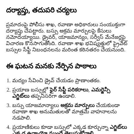
దర్యాప్తు, తదుపరి చర్యలు
ప్రమాదంపై పోలీసు శాఖ, రవాణా అధికారులు సంయుక్తంగా
దర్యాప్తు చేపట్టారు. బస్సు అక్రమ మార్పులపై కేసులు
నమోదయ్యాయి. డ్రైవర్, యాజమాన్యం, సర్వీస్ మేనేజర్లపై
విచారణ కొనసాగుతోంది. రవాణా శాఖ భవిష్యత్తులో ప్రైవేట్
బస్సుల సేఫ్టీ నిబంధనలను మరింత కఠినతరం చేయనుంది.
ఈ ఘటన మనకు నేర్పిన పాఠాలు
మద్యం సేవించి డ్రైవ్ చేయడం ప్రాణాంతకం.
ప్రయాణ బస్సుల్లో
ఫైర్ సేఫ్టీ పరికరాలు
,
ఎమర్జెన్సీ
ఎగ్జిట్‌లు
తప్పనిసరిగా ఉండాలి.
బస్సు యాజమాన్యాలు
అక్రమ మార్పులు
చేయకుండా
రవాణా శాఖ అనుమతులతో మాత్రమే వాహనాలను
నడపాలి.
ప్రయాణికులు కూడా బస్సులో ఎక్కడ కూర్చున్నా
ఎగ్జిట్‌లు
ఎక్కడ ఉన్నాయో ముందే తెలుసుకోవాలి.