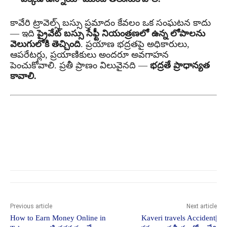
కావేరి ట్రావెల్స్ బస్సు ప్రమాదం కేవలం ఒక సంఘటన కాదు
— ఇది
ప్రైవేట్ బస్సు సేఫ్టీ నియంత్రణలో ఉన్న లోపాలను
వెలుగులోకి తెచ్చింది
. ప్రయాణ భద్రతపై అధికారులు,
ఆపరేటర్లు, ప్రయాణికులు అందరూ అవగాహన
పెంచుకోవాలి. ప్రతీ ప్రాణం విలువైనది —
భద్రతే ప్రాధాన్యత
కావాలి.
Previous article
Next article
How to Earn Money Online in
Kaveri travels Accident|