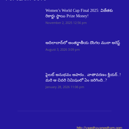
Women’s World Cup Final 2025: విజేతకు
రికార్డు స్థాయి Prize Money!
November 2, 2025 12:56 pm
ఆదిలాబాద్‌లో అంతర్జాతీయ దొంగల ముఠా అరెస్ట్
August 3, 2026 3:09 pm
పైలట్ అనుభవం అపారం.. వాతావరణం క్లియర్..!
మరి ఆ చివరి నిమిషంలో ఏం జరిగింది..?
January 28, 2026 11:06 pm