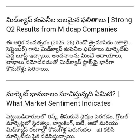
మిడ్‌క్యాప్ కంపెనీల బలమైన ఫలితాలు | Strong
Q2 Results from Midcap Companies
ఈ ఆర్థిక సంవత్సరం (2025–26) రెండో త్రైమాసికం (జూలై–
సెప్టెంబర్) గాను మిడ్‌క్యాప్ కంపెనీల ఫలితాలు మార్కెట్‌కు
పెద్ద బూస్ట్ ఇచ్చాయి. అంచనాలను మించే ఆదాయాలు,
లాభాలు నమోదవడంతో మిడ్‌క్యాప్ స్టాక్స్‌పై భారీగా
కొనుగోళ్లు పెరిగాయి.
మార్కెట్ భావజాలం సూచిస్తున్నది ఏమిటి? |
What Market Sentiment Indicates
పెట్టుబడిదారులలో రిస్క్ తీసుకునే ధైర్యం పెరగడం, గ్లోబల్
మార్కెట్లలో స్థిరత్వం, బ్యాంకింగ్, ఐటీ, ఆటో మరియు
మిడ్‌క్యాప్ రంగాల్లో కొనుగోళ్ల పెరుగుదల—all కలిసి
మార్కెట్‌ను పైకి నడిపిస్తున్నాయి.