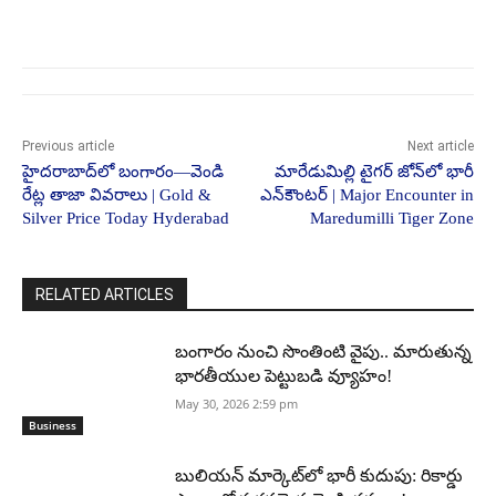
Previous article
Next article
హైదరాబాద్‌లో బంగారం—వెండి
మారేడుమిల్లి టైగర్ జోన్‌లో భారీ
రేట్ల తాజా వివరాలు | Gold &
ఎన్‌కౌంటర్ | Major Encounter in
Silver Price Today Hyderabad
Maredumilli Tiger Zone
RELATED ARTICLES
బంగారం నుంచి సొంతింటి వైపు.. మారుతున్న
భారతీయుల పెట్టుబడి వ్యూహం!
May 30, 2026 2:59 pm
Business
బులియన్ మార్కెట్‌లో భారీ కుదుపు: రికార్డు