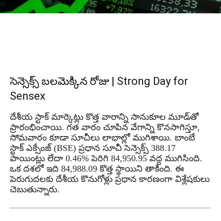
సెన్సెక్స్ బలమెక్కిన రోజు | Strong Day for
Sensex
దేశీయ స్టాక్ మార్కెట్లు కొత్త వారాన్ని సానుకూల మూడ్‌తో
ప్రారంభించాయి. గత వారం చూపిన వేగాన్ని కొనసాగిస్తూ,
సోమవారం కూడా సూచీలు లాభాల్లో ముగిశాయి. బాంబే
స్టాక్ ఎక్సేంజ్ (BSE) ప్రధాన సూచీ సెన్సెక్స్ 388.17
పాయింట్లు లేదా 0.46% పెరిగి 84,950.95 వద్ద ముగిసింది.
ఒక దశలో ఇది 84,988.09 కొత్త స్థాయిని తాకింది. ఈ
పెరుగుదలకు దేశీయ కొనుగోళ్లు ప్రధాన కారణంగా విశ్లేషకులు
చెబుతున్నారు.