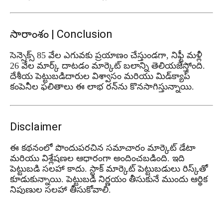
సారాంశం | Conclusion
సెన్సెక్స్ 85 వేల ఎగువకు ప్రయాణం చేస్తుండగా, నిఫ్టీ మళ్లీ
26 వేల మార్క్ దాటడం మార్కెట్ బలాన్ని తెలియజేస్తోంది.
దేశీయ పెట్టుబడిదారుల విశ్వాసం మరియు మిడ్‌క్యాప్
కంపెనీల ఫలితాలు ఈ లాభ రన్‌ను కొనసాగిస్తున్నాయి.
Disclaimer
ఈ కథనంలో పొందుపరచిన సమాచారం మార్కెట్ డేటా
మరియు విశ్లేషణల ఆధారంగా అందించబడింది. ఇది
పెట్టుబడి సలహా కాదు. స్టాక్ మార్కెట్ పెట్టుబడులు రిస్క్‌తో
కూడుకున్నాయి. పెట్టుబడి నిర్ణయం తీసుకునే ముందు ఆర్థిక
నిపుణుల సలహా తీసుకోవాలి.