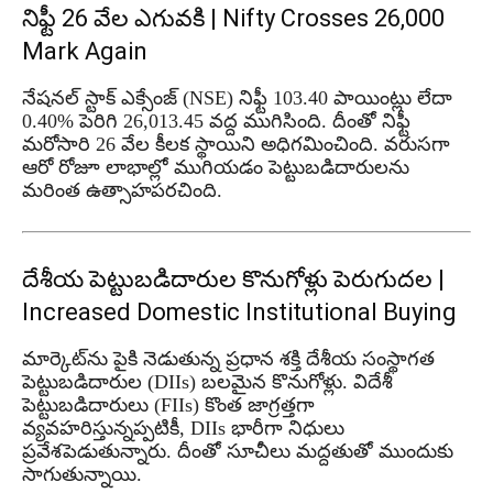
నిఫ్టీ 26 వేల ఎగువకి | Nifty Crosses 26,000
Mark Again
నేషనల్ స్టాక్ ఎక్సేంజ్ (NSE) నిఫ్టీ 103.40 పాయింట్లు లేదా
0.40% పెరిగి 26,013.45 వద్ద ముగిసింది. దీంతో నిఫ్టీ
మరోసారి 26 వేల కీలక స్థాయిని అధిగమించింది. వరుసగా
ఆరో రోజూ లాభాల్లో ముగియడం పెట్టుబడిదారులను
మరింత ఉత్సాహపరచింది.
దేశీయ పెట్టుబడిదారుల కొనుగోళ్లు పెరుగుదల |
Increased Domestic Institutional Buying
మార్కెట్‌ను పైకి నెడుతున్న ప్రధాన శక్తి దేశీయ సంస్థాగత
పెట్టుబడిదారుల (DIIs) బలమైన కొనుగోళ్లు. విదేశీ
పెట్టుబడిదారులు (FIIs) కొంత జాగ్రత్తగా
వ్యవహరిస్తున్నప్పటికీ, DIIs భారీగా నిధులు
ప్రవేశపెడుతున్నారు. దీంతో సూచీలు మద్దతుతో ముందుకు
సాగుతున్నాయి.