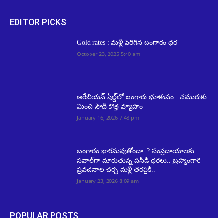
EDITOR PICKS
Gold rates : మ‌ళ్లీ పెరిగిన బంగారం ధ‌ర‌
October 23, 2025 5:40 am
అరేబియన్ షీల్డ్‌లో బంగారు భూకంపం.. చమురుకు
మించి సౌదీ కొత్త వ్యూహం
January 16, 2026 7:48 pm
బంగారం భారమవుతోందా..? సంప్రదాయాలకు
సవాల్‌గా మారుతున్న పసిడి ధరలు.. బ్రహ్మంగారి
ప్రవచనాల చర్చ మళ్లీ తెరపైకి..
January 23, 2026 8:09 am
POPULAR POSTS