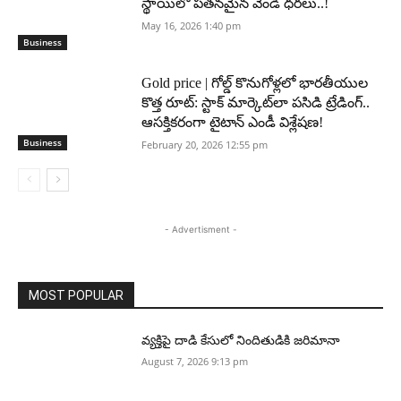
స్థాయిలో పతనమైన వెండి ధరలు..!
May 16, 2026 1:40 pm
Business
Gold price | గోల్డ్ కొనుగోళ్లలో భారతీయుల
కొత్త రూట్: స్టాక్ మార్కెట్‌లా పసిడి ట్రేడింగ్..
ఆసక్తికరంగా టైటాన్ ఎండీ విశ్లేషణ!
Business
February 20, 2026 12:55 pm
- Advertisment -
MOST POPULAR
వ్యక్తిపై దాడి కేసులో నిందితుడికి జరిమానా
August 7, 2026 9:13 pm