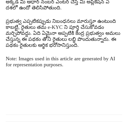
అక్కడ మీ ఆధార్ నంబర్ ఎంటర్ చేస్తే మీ అప్లికేషన్ ఏ
దశలో ఉందో తెలిసిపోతుంది.
ప్రభుత్వ ఎప్పటికప్పుడు నిబంధనలు మారుస్తూ ఉంటుంది
కాబట్టి, రైతులు తమ e-KYC ని పూర్తి చేసుకోవడం
మర్చిపోవద్దు. ఏది ఏమైనా అప్పటికి కేంద్ర ప్రభుత్వం అమలు
చేస్తున్న ఈ పథకం తోని రైతులు లబ్ధి పొందుతున్నారు. ఈ
పథకం రైతులకు ఆర్థిక భరోసానిస్తుంది.
Note: Images used in this article are generated by AI
for representation purposes.