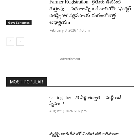
Farmer Registration | రైతుకు డిజిటల్
గుర్తింపు… పథకాలన్నీ ఒకే దారిలోకి: ‘ఫార్మర్
రిజిస్ట్రీ’తో వ్యవసాయ రంగంలో కొత్త
అధ్యాయం
Govt Schemes
February 8, 2026 1:10 pm
- Advertisment -
MOST POPULAR
Get together | 23 ఏళ్ల తర్వాత… మళ్లీ అదే
స్నేహం..!
August 9, 2026 6:07 pm
వ్యక్తిపై దాడి కేసులో నిందితుడికి జరిమానా