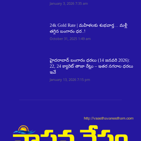
January 3, 2026 7:35 am
24k Gold Rate | మహిళలకు శుభవార్త… మళ్లీ
తగ్గిన బంగారం ధర..!
October 31, 2025 1:49 am
హైదరాబాద్ బంగారం ధరలు (14 జనవరి 2026):
22, 24 క్యారెట్ తాజా రేట్లు – ఇతర నగరాల ధరలు
ఇవే
January 13, 2026 7:15 pm