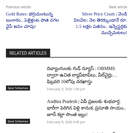
Previous article
Next article
Gold Rates: భగ్గుమంటున్న
Silver Price Crash | వెండి
బంగారం.. పెళ్లిళ్లంట పాత నగల
విలవిల: నెల తిరక్కుండానే రూ.
వైపే జనం చూపు!
1.5 లక్షల పతనం.. ఇన్వెస్టర్లకు
ముచ్చెమటలు!
RELATED ARTICLES
దివ్యాంగులకు గుడ్ న్యూస్ : OBMMS
ద్వారా ఉచిత ల్యాప్‌టాప్‌లు, వీల్‌చైర్లు…
ఫిబ్రవరి 10లోపు దరఖాస్తు
Govt Schemes
February 9, 2026 1:40 pm
Andhra Pradesh | ఏపీ ప్రజలకు శుభవార్త:
భారీగా పెరిగిన పెళ్లి కానుక, ప్రసూతి సాయం..
జూన్ కల్లా సొంత ఇల్లు!
Govt Schemes
February 8, 2026 6:45 pm