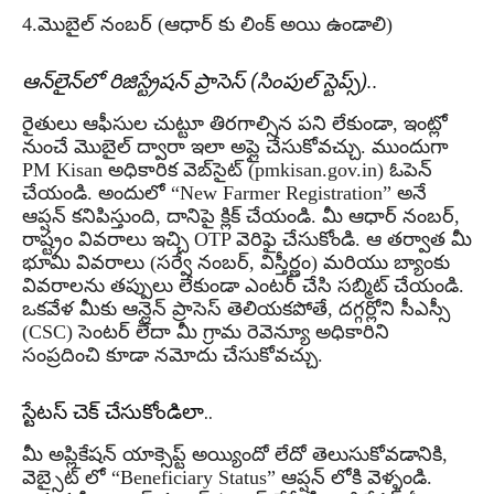
4.మొబైల్ నంబర్ (ఆధార్ కు లింక్ అయి ఉండాలి)
ఆన్‌లైన్‌లో రిజిస్ట్రేషన్ ప్రాసెస్ (సింపుల్ స్టెప్స్)..
రైతులు ఆఫీసుల చుట్టూ తిరగాల్సిన పని లేకుండా, ఇంట్లో
నుంచే మొబైల్ ద్వారా ఇలా అప్లై చేసుకోవచ్చు. ముందుగా
PM Kisan అధికారిక వెబ్‌సైట్ (pmkisan.gov.in) ఓపెన్
చేయండి. అందులో “New Farmer Registration” అనే
ఆప్షన్ కనిపిస్తుంది, దానిపై క్లిక్ చేయండి. మీ ఆధార్ నంబర్,
రాష్ట్రం వివరాలు ఇచ్చి OTP వెరిఫై చేసుకోండి. ఆ తర్వాత మీ
భూమి వివరాలు (సర్వే నంబర్, విస్తీర్ణం) మరియు బ్యాంకు
వివరాలను తప్పులు లేకుండా ఎంటర్ చేసి సబ్మిట్ చేయండి.
ఒకవేళ మీకు ఆన్లైన్ ప్రాసెస్ తెలియకపోతే, దగ్గర్లోని సీఎస్సీ
(CSC) సెంటర్ లేదా మీ గ్రామ రెవెన్యూ అధికారిని
సంప్రదించి కూడా నమోదు చేసుకోవచ్చు.
స్టేటస్ చెక్ చేసుకోండిలా..
మీ అప్లికేషన్ యాక్సెప్ట్ అయ్యిందో లేదో తెలుసుకోవడానికి,
వెబ్సైట్ లో “Beneficiary Status” ఆప్షన్ లోకి వెళ్ళండి.