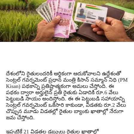
దేశంలోని రైతులందరికీ ఆర్థికంగా ఆదుకోవాలని ఉద్దేశంతో
సెంట్రల్ గవర్నమెంట్ ప్రధాన మంత్రి కిసాన్ సమ్మాన్ నిధి (PM
Kisan) పథకాన్ని ప్రతిష్టాత్మకంగా అమలు చేస్తోంది. ఈ
పథకం ద్వారా అర్హులైన ప్రతి రైతుకు ఏడాదికి రూ.6 వేలు
పెట్టుబడి సాయం అందిస్తోంది. ఈ ఈ పెట్టుబడి సహాయాన్ని
సెంట్రల్ గవర్నమెంట్ ఒకేసారి కాకుండా, విడతకు రూ.2 వేలు
చొప్పున మూడు విడతల్లో రైతుల బ్యాంకు ఖాతాల్లో నేరుగా
జమ చేస్తోంది.
ఇప్పటికే 21 విడతల డబ్బులు రైతుల ఖాతాల్లో