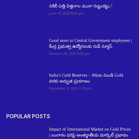
నకిలీ పత్తి విత్తనాల ముఠా గుట్టురట్టు.!
June 15, 2026 8:35 pm
Good news to Central Government employees |
కేంద్ర ప్ర‌భుత్వ ఉద్యోగుల‌కు గుడ్ న్యూస్‌
October 28, 2025 9:50 pm
India’s Gold Reserves – గనుల నుండి Gold
వరకు అద్భుత ప్రయాణం
November 2, 2025 1:59 pm
POPULAR POSTS
Impact of International Market on Gold Prices
| బంగారం ధరపై అంతర్జాతీయ మార్కెట్ ప్రభావం