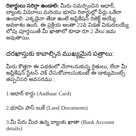
రికార్డులు సరిగ్గా ఉండాలి:
మీరు సమర్పించిన ఆధార్,
బ్యాంకు వివరాలు మరియు భూమి రికార్డుల్లో పేర్లు ఒకేలా
ఉండాలి. ఎక్కడైనా తేడా ఉంటే అప్లికేషన్ రిజెక్ట్ అయ్యే
అవకాశం ఉంది. ఈ ప్రక్రియ అంతా 22వ విడత విడుదలయ్యే
లోపు పూర్తయితే మీ ఖాతాలో కూడా రూ.2 వేలు జమ
అవుతాయి.
దరఖాస్తుకు కావాల్సిన ముఖ్యమైన పత్రాలు:
మీరు కొత్తగా ఈ పథకంలో చేరాలనుకున్న రైతులు, లేదా మీ
అప్లికేషన్ స్టేటస్ చెక్ చేసుకోవాలనుకుంటే ఈ డాక్యుమెంట్స్
తప్పనిసరి అవసరము :
1.ఆధార్ కార్డు (Aadhaar Card)
2.భూమి పాస్ బుక్ (Land Documents)
3.మీ పేరు మీద ఉన్న బ్యాంకు ఖాతా (Bank Account
details)