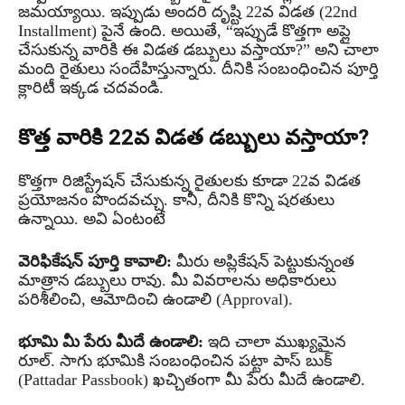
జమయ్యాయి. ఇప్పుడు అందరి దృష్టి 22వ విడత (22nd
Installment) పైనే ఉంది. అయితే, “ఇప్పుడే కొత్తగా అప్లై
చేసుకున్న వారికి ఈ విడత డబ్బులు వస్తాయా?” అని చాలా
మంది రైతులు సందేహిస్తున్నారు. దీనికి సంబంధించిన పూర్తి
క్లారిటీ ఇక్కడ చదవండి.
కొత్త వారికి 22వ విడత డబ్బులు వస్తాయా?
కొత్తగా రిజిస్ట్రేషన్ చేసుకున్న రైతులకు కూడా 22వ విడత
ప్రయోజనం పొందవచ్చు. కానీ, దీనికి కొన్ని షరతులు
ఉన్నాయి. అవి ఏంటంటే
వెరిఫికేషన్ పూర్తి కావాలి:
మీరు అప్లికేషన్ పెట్టుకున్నంత
మాత్రాన డబ్బులు రావు. మీ వివరాలను అధికారులు
పరిశీలించి, ఆమోదించి ఉండాలి (Approval).
భూమి మీ పేరు మీదే ఉండాలి:
ఇది చాలా ముఖ్యమైన
రూల్. సాగు భూమికి సంబంధించిన పట్టా పాస్ బుక్
(Pattadar Passbook) ఖచ్చితంగా మీ పేరు మీదే ఉండాలి.