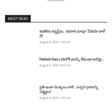
- Advertisment -
MOST READ
కడతేరిన కన్నప్రేమ.. కడసారి చూపూ ‘వీడియో కాల్’
దే!
August 6, 2026 11:28 am
Helium Gas | గదిలోకి మాస్క్ లేకుండా రావొద్దు..
August 6, 2026 10:01 am
ప్రతి ఇంటా మొక్కలు నాటి.. పచ్చని గ్రామాన్ని
నిర్మిద్దాం!
August 4, 2026 11:22 am