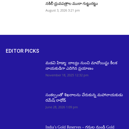
నకిలీ ధ్రువపత్రాల ముఠా గుట్టురట్టు
August 3, 2026 3:21 pm
EDITOR PICKS
మడవి హిడ్మా: బాల్యం నుంచి మావోయిస్టు కీలక
నాయకుడిగా ఎదిగిన ప్రయాణం
November 18, 2025 12:32 pm
సంకల్పంతో శిఖరాలను చేరుకున్న మహానాయకుడు
రమేష్‌ రాథోడ్
June 28, 2026 1:09 pm
India’s Gold Reserves – గనుల నుండి Gold