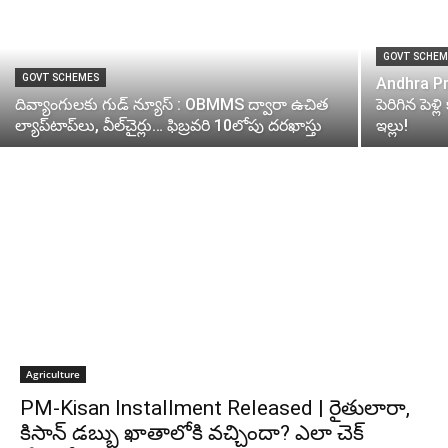
GOVT SCHEM
GOVT SCHEMES
Andhra Pra
దివ్యాంగులకు గుడ్ న్యూస్ : OBMMS ద్వారా ఉచిత
పెరిగిన పెళ
ల్యాప్‌టాప్‌లు, వీల్‌చైర్లు… ఫిబ్రవరి 10లోపు దరఖాస్తు
ఇల్లు!
Agriculture
PM-Kisan Installment Released | రైతులారా,
కిసాన్ డబ్బు ఖాతాలోకి వచ్చిందా? ఎలా చెక్