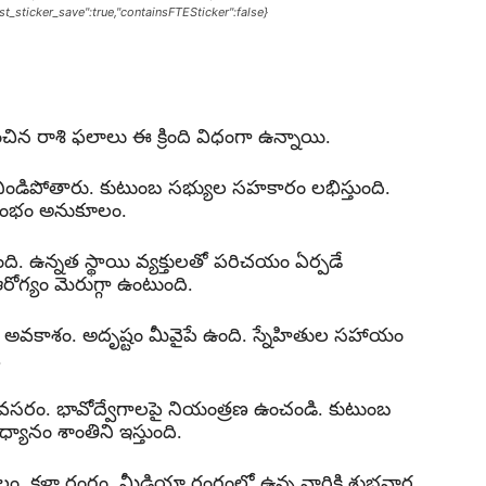
last_sticker_save":true,"containsFTESticker":false}
ిన రాశి ఫలాలు ఈ క్రింది విధంగా ఉన్నాయి.
ండిపోతారు. కుటుంబ సభ్యుల సహకారం లభిస్తుంది.
రారంభం అనుకూలం.
ది. ఉన్నత స్థాయి వ్యక్తులతో పరిచయం ఏర్పడే
రోగ్యం మెరుగ్గా ఉంటుంది.
ే అవకాశం. అదృష్టం మీవైపే ఉంది. స్నేహితుల సహాయం
.
వసరం. భావోద్వేగాలపై నియంత్రణ ఉంచండి. కుటుంబ
ానం శాంతిని ఇస్తుంది.
. కళా రంగం, మీడియా రంగంలో ఉన్న వారికి శుభవార్త.