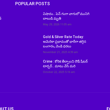
POPULAR POSTS
ఈ
విషాదం.. పెన్ గంగా వాగులో మునిగి
5
బాలుడి మృతి
May 29, 2026 11:05 am
Gold & Silver Rate Today:
అమెరికా ప్రభావంతో భారీగా తగ్గిన
బంగారం, వెండి ధరలు
November 21, 2025 4:39 am
Crime : కోరిక తీర్చాలని రౌడీ షీటర్‌
టార్చర్.. మాటు వేసి మరి
October 22, 2025 5:16 am
OUT US
F