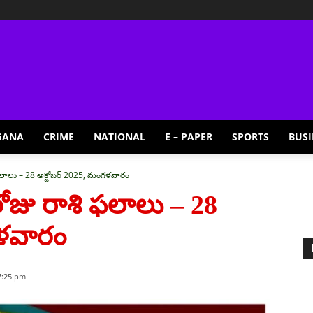
GANA
CRIME
NATIONAL
E – PAPER
SPORTS
BUSI
ఫలాలు – 28 అక్టోబర్ 2025, మంగళవారం
ోజు రాశి ఫలాలు – 28
గళవారం
7:25 pm