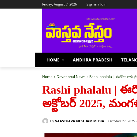
Friday, August 7, 2026
Sign in / Join
HOME
ANDHRA PRADESH
TELAN
Home
Devotional News
Rashi phalalu | ఈరోజు రాశి 
Rashi phalalu | ఈర
అక్టోబర్ 2025, మం
By
VAASTHAVA NESTHAM MEDIA
October 27, 2025 