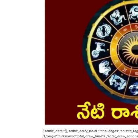
{"remix_data":[],"remix_entry_point":"challenges","source_tag
[],"origin":"unknown","total_draw_time":0,"total_draw_action