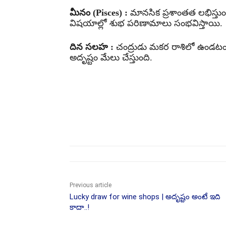
మీనం (Pisces) :
మానసిక ప్రశాంతత లభిస్తుంద
విషయాల్లో శుభ పరిణామాలు సంభవిస్తాయి.
దిన సలహ :
చంద్రుడు మకర రాశిలో ఉండటం వ
అదృష్టం మేలు చేస్తుంది.
Share
Previous article
Lucky draw for wine shops | అదృష్టం అంటే ఇది
కాదా..!