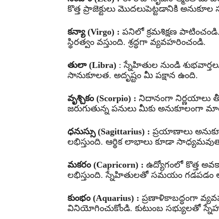
కొత్త ప్రాజెక్టులు మొదలుపెట్టడానికి అనుక
కన్యా (Virgo) :
పనిలో క్రమశిక్షణ పాటించండి.
స్థిరత్వం వస్తుంది. శ్రద్ధగా వ్యవహరించండి.
తులా (Libra)
: స్నేహితుల నుండి శుభవార్త
సానుకూలత. అదృష్టం మీ పక్షాన ఉంది.
వృశ్చికం (Scorpio) :
నిదానంగా నిర్ణయాలు తీ
జరుగుతున్న పనులు మీకు అనుకూలంగా మార
ధనుస్సు (Sagittarius) :
ప్రయాణాలు అనుకూలం. 
లభిస్తుంది. ఆర్థిక లాభాలు కూడా సాధ్యమవు
మకరం (Capricorn) :
ఉద్యోగంలో కొత్త అవక
లభిస్తుంది. స్నేహితులతో సమయం గడపడం ఆనం
కుంభం (Aquarius) :
ప్రణాళికాబద్ధంగా వ్య
వినియోగించుకోండి. కుటుంబ సభ్యులతో స్న