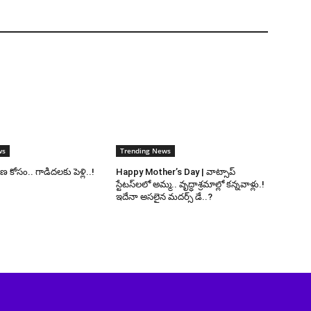
ws
Trending News
కోసం.. గాడిదలకు పెళ్లి..!
Happy Mother’s Day | వాట్సాప్
స్టేటస్‌లలో అమ్మ.. వృద్ధాశ్రమాల్లో కన్నవాళ్లు.!
ఇదేనా అసలైన మదర్స్ డే..?