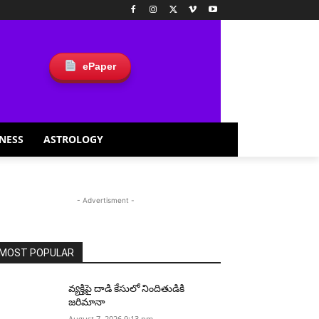
ePaper
NESS
ASTROLOGY
- Advertisment -
MOST POPULAR
వ్యక్తిపై దాడి కేసులో నిందితుడికి
జరిమానా
August 7, 2026 9:13 pm