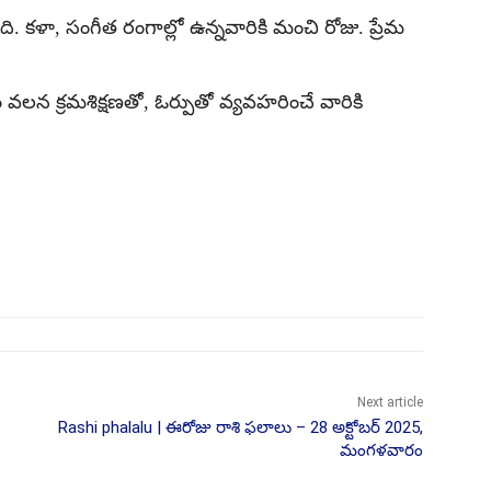
ి. కళా, సంగీత రంగాల్లో ఉన్నవారికి మంచి రోజు. ప్రేమ
లన క్రమశిక్షణతో, ఓర్పుతో వ్యవహరించే వారికి
Next article
Rashi phalalu | ఈరోజు రాశి ఫలాలు – 28 అక్టోబర్ 2025,
మంగళవారం