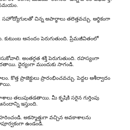
ూల సమయం.
 సహోద్యోగులతో చిన్న అపార్థాలు తలెత్తవచ్చు. ఆర్థికంగా
లు. కుటుంబ ఆనందం పెరుగుతుంది. ప్రేమజీవితంలో
సుకోవాలి. అంతర్గత శక్తి పెరుగుతుంది. రహస్యంగా
తాయి. ధైర్యంగా ముందుకు సాగండి.
కొత్త ప్రాజెక్టులు ప్రారంభించవచ్చు. పెద్దల ఆశీర్వాదం
తాయి.
ాశాలు తలుపుతడతాయి. మీ కృషికి సరైన గుర్తింపు
దాన్ని ఇస్తుంది.
వహరించండి. అకస్మాత్తుగా వచ్చిన అవకాశాలను
ేహపూర్వకంగా ఉండండి.