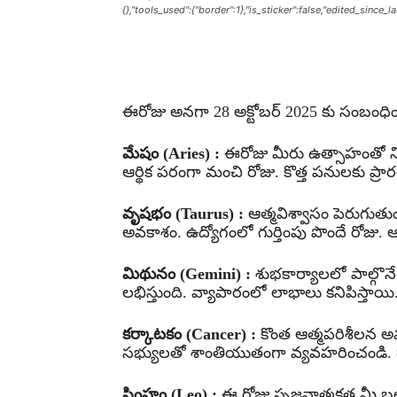
{},"tools_used":{"border":1},"is_sticker":false,"edited_since_
Share
ఈరోజు అనగా 28 అక్టోబర్ 2025 కు సంబంధించ
మేషం (Aries) :
ఈరోజు మీరు ఉత్సాహంతో ని
ఆర్థిక పరంగా మంచి రోజు. కొత్త పనులకు ప్
వృషభం (Taurus) :
ఆత్మవిశ్వాసం పెరుగుతుం
అవకాశం. ఉద్యోగంలో గుర్తింపు పొందే రోజు. ఆ
మిథునం (Gemini) :
శుభకార్యాలలో పాల్గొన
లభిస్తుంది. వ్యాపారంలో లాభాలు కనిపిస్తాయి
కర్కాటకం (Cancer) :
కొంత ఆత్మపరిశీలన అ
సభ్యులతో శాంతియుతంగా వ్యవహరించండి. ధ్య
సింహం (Leo) :
ఈ రోజు సృజనాత్మకత మీ బలం