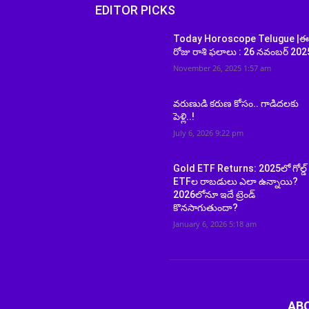
EDITOR PICKS
Today Horoscope Telugue |
రోజు రాశి ఫలాలు : 26 నవంబర్ 202
November 26, 2025 1:57 am
వరుణుడి కరుణ కోసం.. గాడిదలకు
పెళ్లి..!
July 6, 2026 9:22 pm
Gold ETF Returns: 2025లో గోల్డ్
ETFల రాబడులు ఎలా ఉన్నాయి?
2026లోనూ ఇదే ట్రెండ్
కొనసాగుతుందా?
January 6, 2026 5:18 am
AB