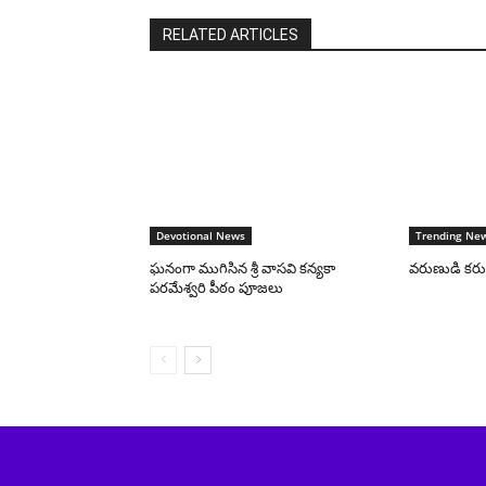
RELATED ARTICLES
Devotional News
Trending Ne
ఘనంగా ముగిసిన శ్రీ వాసవి కన్యకా
వరుణుడి కరుణ 
పరమేశ్వరి పీఠం పూజలు