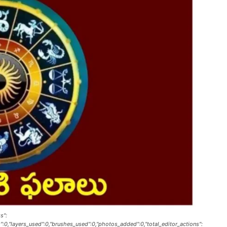
s":
s":0,"layers_used":0,"brushes_used":0,"photos_added":0,"total_editor_actions":