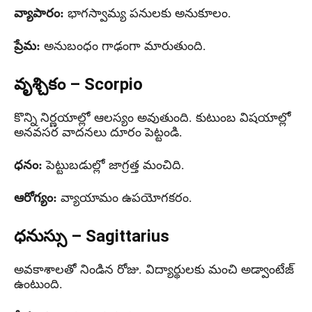
వ్యాపారం:
భాగస్వామ్య పనులకు అనుకూలం.
ప్రేమ:
అనుబంధం గాఢంగా మారుతుంది.
వృశ్చికం – Scorpio
కొన్ని నిర్ణయాల్లో ఆలస్యం అవుతుంది. కుటుంబ విషయాల్లో
అనవసర వాదనలు దూరం పెట్టండి.
ధనం:
పెట్టుబడుల్లో జాగ్రత్త మంచిది.
ఆరోగ్యం:
వ్యాయామం ఉపయోగకరం.
ధనుస్సు – Sagittarius
అవకాశాలతో నిండిన రోజు. విద్యార్థులకు మంచి అడ్వాంటేజ్
ఉంటుంది.