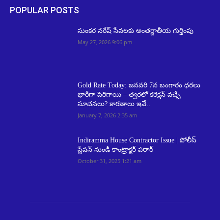
POPULAR POSTS
సుంకర నరేష్‌ సేవలకు అంతర్జాతీయ గుర్తింపు
May 27, 2026 9:06 pm
Gold Rate Today: జనవరి 7న బంగారం ధరలు
భారీగా పెరిగాయి – త్వరలో కరెక్షన్ వచ్చే
సూచనలు? కారణాలు ఇవే..
January 7, 2026 2:35 am
Indiramma House Contractor Issue | పోలీస్
స్టేషన్ నుండి కాంట్రాక్టర్ పరార్
October 31, 2025 1:21 am