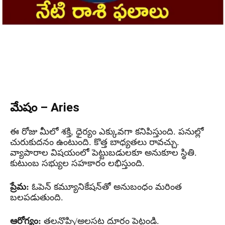
మేషం – Aries
ఈ రోజు మీలో శక్తి, ధైర్యం ఎక్కువగా కనిపిస్తుంది. పనుల్లో
చురుకుదనం ఉంటుంది. కొత్త బాధ్యతలు రావచ్చు.
వ్యాపారాల విషయంలో పెట్టుబడులకూ అనుకూల స్థితి.
కుటుంబ సభ్యుల సహకారం లభిస్తుంది.
ప్రేమ:
ఓపెన్ కమ్యూనికేషన్‌తో అనుబంధం మరింత
బలపడుతుంది.
ఆరోగ్యం:
తలనొప్పి/అలసట దూరం పెట్టండి.