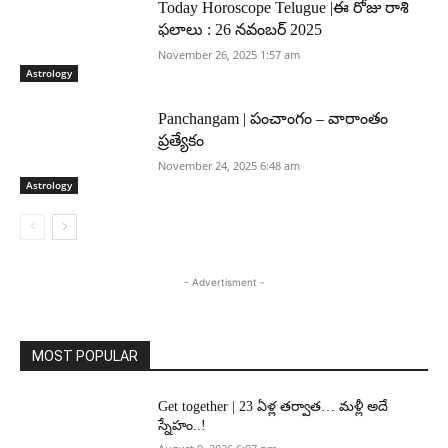
Today Horoscope Telugue |ఈ రోజు రాశి
ఫలాలు : 26 నవంబర్ 2025
November 26, 2025 1:57 am
Astrology
Panchangam | పంచాంగం – వారాంతం
ప్రత్యేకం
November 24, 2025 6:48 am
Astrology
- Advertisment -
MOST POPULAR
Get together | 23 ఏళ్ల తర్వాత… మళ్లీ అదే
స్నేహం..!