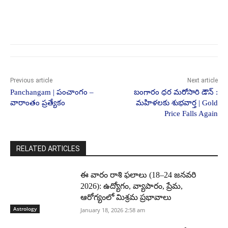
Previous article
Next article
Panchangam | పంచాంగం –
బంగారం ధర మరోసారి డౌన్ :
వారాంతం ప్రత్యేకం
మహిళలకు శుభవార్త | Gold
Price Falls Again
RELATED ARTICLES
ఈ వారం రాశి ఫలాలు (18–24 జనవరి
2026): ఉద్యోగం, వ్యాపారం, ప్రేమ,
ఆరోగ్యంలో మిశ్రమ ప్రభావాలు
Astrology
January 18, 2026 2:58 am