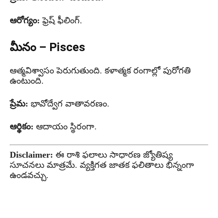
ఆరోగ్యం:
ఫ్రెష్ ఫీలింగ్.
మీనం – Pisces
ఆత్మవిశ్వాసం పెరుగుతుంది. కళాత్మక రంగాల్లో పురోగతి
ఉంటుంది.
ప్రేమ:
భావోద్వేగ వాతావరణం.
ఆర్థికం:
ఆదాయం స్థిరంగా.
Disclaimer:
ఈ రాశి ఫలాలు సాధారణ జ్యోతిష్య
సూచనలు మాత్రమే. వ్యక్తిగత జాతక ఫలితాలు భిన్నంగా
ఉండవచ్చు.