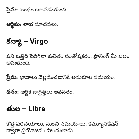
ప్రేమ:
బంధం బలపడుతుంది.
ఆర్థికం:
లాభ సూచనలు.
కన్యా – Virgo
పని ఒత్తిడి పెరిగినా ఫలితం సంతోషకరం. ప్లానింగ్ మీ బలం
అవుతుంది.
ప్రేమ:
భావాలు వెల్లడించడానికి అనుకూల సమయం.
ధనం:
ఆర్థిక జాగ్రత్తలు అవసరం.
తుల – Libra
కొత్త పరిచయాలు, మంచి సమయాలు. కమ్యూనికేషన్
ద్వారా ప్రయోజనం పొందుతారు.