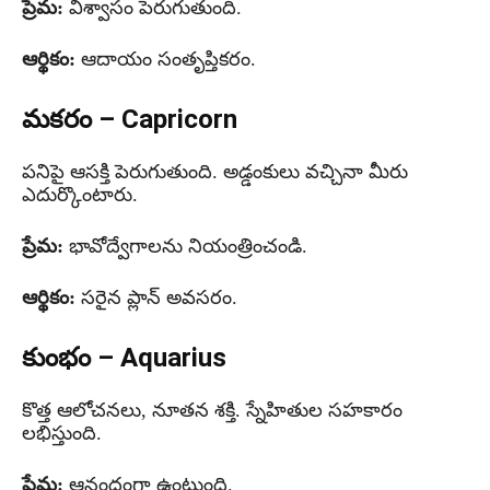
ప్రేమ:
విశ్వాసం పెరుగుతుంది.
ఆర్థికం:
ఆదాయం సంతృప్తికరం.
మకరం – Capricorn
పనిపై ఆసక్తి పెరుగుతుంది. అడ్డంకులు వచ్చినా మీరు
ఎదుర్కొంటారు.
ప్రేమ:
భావోద్వేగాలను నియంత్రించండి.
ఆర్థికం:
సరైన ప్లాన్ అవసరం.
కుంభం – Aquarius
కొత్త ఆలోచనలు, నూతన శక్తి. స్నేహితుల సహకారం
లభిస్తుంది.
ప్రేమ:
ఆనందంగా ఉంటుంది.