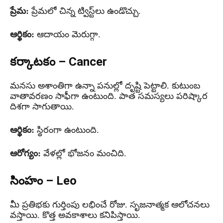
ప్రేమ:
ప్రేమలో చిన్న ట్విస్ట్‌లు ఉండొచ్చు.
ఆర్థికం:
ఆదాయం మెరుగ్గా.
కర్కాటకం – Cancer
మనసు అశాంతిగా ఉన్నా పనుల్లో దృష్టి పెట్టాలి. కుటుంబ
వాతావరణం సాఫీగా ఉంటుంది. పాత సమస్యలు పరిష్కార
దిశగా సాగుతాయి.
ఆర్థికం:
స్థిరంగా ఉంటుంది.
ఆరోగ్యం:
వేళల్లో భోజనం మంచిది.
సింహం – Leo
మీ ప్రతిభకు గుర్తింపు లభించే రోజు. సృజనాత్మక ఆలోచనలు
వస్తాయి. కొత్త అవకాశాలు కనిపిస్తాయి.