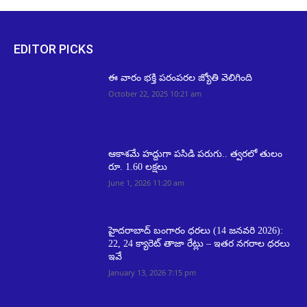
EDITOR PICKS
ఈ వారం భక్తి పరంపరల జ్యోతి వెలిగింది
October 22, 2025 10:21 am
ఆకాశమే హద్దుగా పసిడి పరుగు.. త్వరలో తులం
రూ. 1.60 లక్షలు
June 1, 2026 11:20 am
హైదరాబాద్ బంగారం ధరలు (14 జనవరి 2026):
22, 24 క్యారెట్ తాజా రేట్లు – ఇతర నగరాల ధరలు
ఇవే
January 13, 2026 7:15 pm