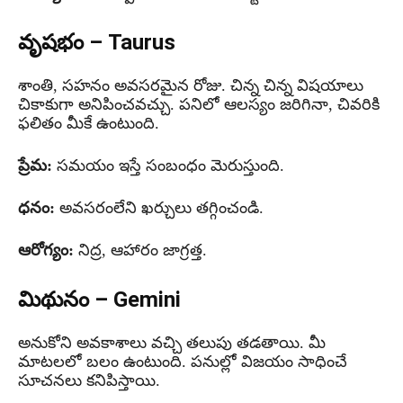
వృషభం – Taurus
శాంతి, సహనం అవసరమైన రోజు. చిన్న చిన్న విషయాలు
చికాకుగా అనిపించవచ్చు. పనిలో ఆలస్యం జరిగినా, చివరికి
ఫలితం మీకే ఉంటుంది.
ప్రేమ:
సమయం ఇస్తే సంబంధం మెరుస్తుంది.
ధనం:
అవసరంలేని ఖర్చులు తగ్గించండి.
ఆరోగ్యం:
నిద్ర, ఆహారం జాగ్రత్త.
మిథునం – Gemini
అనుకోని అవకాశాలు వచ్చి తలుపు తడతాయి. మీ
మాటలలో బలం ఉంటుంది. పనుల్లో విజయం సాధించే
సూచనలు కనిపిస్తాయి.