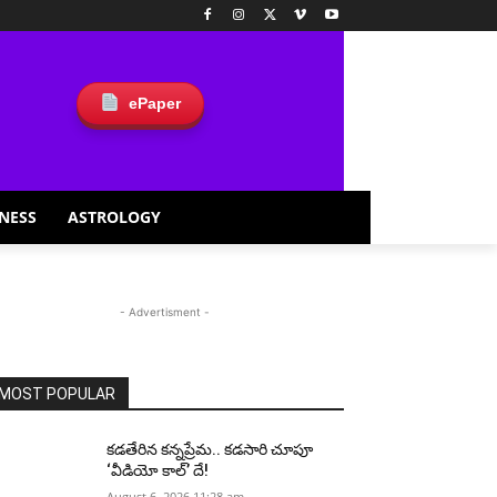
ePaper
NESS
ASTROLOGY
- Advertisment -
MOST POPULAR
కడతేరిన కన్నప్రేమ.. కడసారి చూపూ
‘వీడియో కాల్’ దే!
August 6, 2026 11:28 am