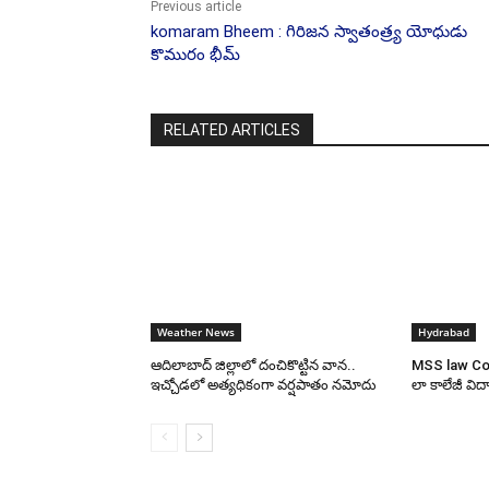
Previous article
komaram Bheem : గిరిజన స్వాతంత్ర్య యోధుడు
కొమురం భీమ్
RELATED ARTICLES
Weather News
Hydrabad
ఆదిలాబాద్ జిల్లాలో దంచికొట్టిన వాన..
MSS law Colle
ఇచ్చోడలో అత్యధికంగా వర్షపాతం నమోదు
లా కాలేజీ విద్యార్