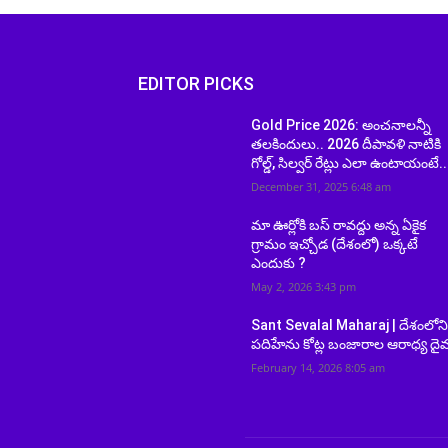
EDITOR PICKS
Gold Price 2026: అంచనాలన్నీ
తలకిందులు.. 2026 దీపావళి నాటికి
గోల్డ్, సిల్వర్ రేట్లు ఎలా ఉంటాయంటే..
December 31, 2025 6:48 am
మా ఊర్లోకి బస్ రావద్దు అన్న ఏకైక
గ్రామం ఇచ్చోడ (దేశంలో) ఒక్కటే
ఎందుకు ?
May 2, 2026 3:43 pm
Sant Sevalal Maharaj | దేశంలోన
పదిహేను కోట్ల బంజారాల ఆరాధ్య దై
February 14, 2026 8:05 am