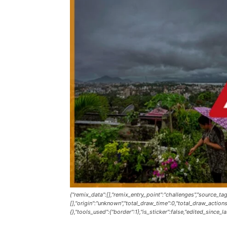
{"remix_data":[],"remix_entry_point":"challenges","source_tag
[],"origin":"unknown","total_draw_time":0,"total_draw_action
{},"tools_used":{"border":1},"is_sticker":false,"edited_since_