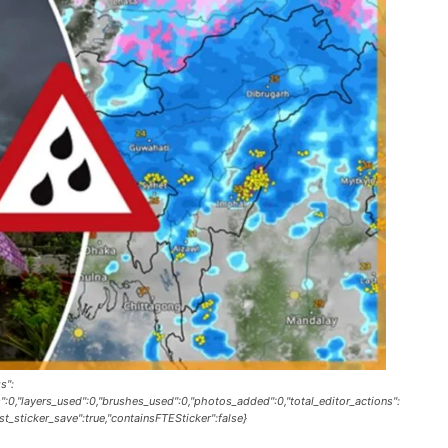
s":
s":0,"layers_used":0,"brushes_used":0,"photos_added":0,"total_editor_actions":
last_sticker_save":true,"containsFTESticker":false}