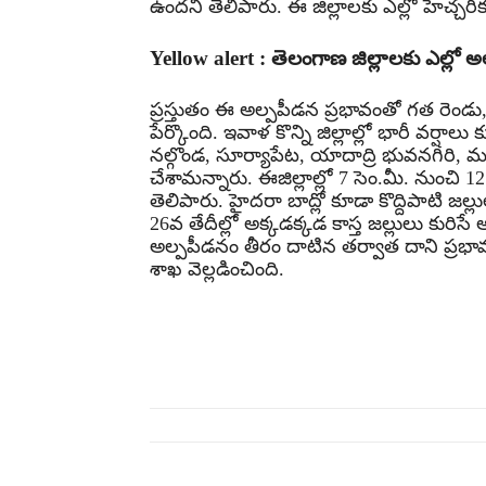
ఉందని తెలిపారు. ఈ జిల్లాలకు ఎల్లో హెచ్చర
Yellow alert : తెలంగాణ జిల్లాలకు ఎల్లో అలర
ప్రస్తుతం ఈ అల్పపీడన ప్రభావంతో గత రెం
పేర్కొంది. ఇవాళ కొన్ని జిల్లాల్లో భారీ వర
నల్గొండ, సూర్యాపేట, యాదాద్రి భువనగిరి, మ
చేశామన్నారు. ఈజిల్లాల్లో 7 సెం.మీ. నుంచ
తెలిపారు. హైదరా బాద్లో కూడా కొద్దిపాటి జ
26వ తేదీల్లో అక్కడక్కడ కాస్త జల్లులు కురి
అల్పపీడనం తీరం దాటిన తర్వాత దాని ప్రభ
శాఖ వెల్లడించింది.
Share