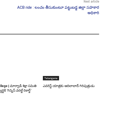
Next article
ACB ride : లంచం తీసుకుంటూ పట్టుబడ్డ జిల్లా సహకార
అధికారి
Telangana
ge | మార్వాడి శిక్షా సమితి
ఎవరెస్ట్ యాత్రకు ఆదిలాబాద్ గిరిపుత్రుడు
థికి ‘గిన్నిస్ వరల్డ్ రికార్డ్’