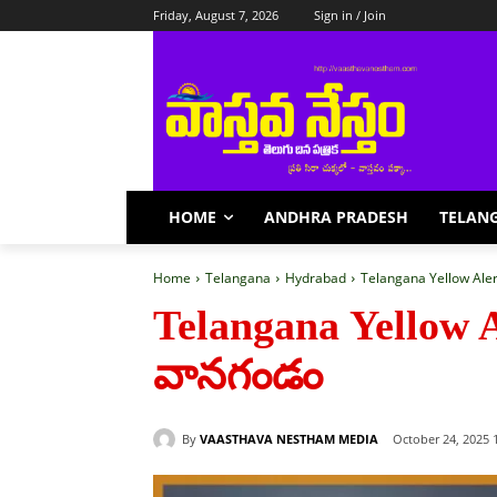
Friday, August 7, 2026
Sign in / Join
HOME
ANDHRA PRADESH
TELAN
Home
Telangana
Hydrabad
Telangana Yellow Aler
Telangana Yellow A
వానగండం
By
VAASTHAVA NESTHAM MEDIA
October 24, 2025 