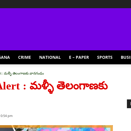
GANA
CRIME
NATIONAL
E – PAPER
SPORTS
BUSI
t : మళ్ళీ తెలంగాణకు వానగండం
lert : మళ్ళీ తెలంగాణకు
10:54 pm