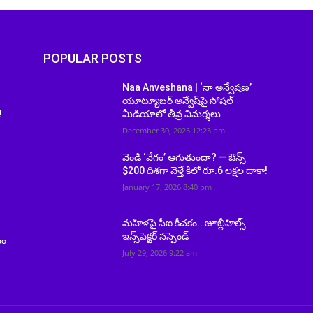
POPULAR POSTS
Naa Anveshana | ‘నా అన్వేషణ’
యూట్యూబర్ అన్వేష్‌పై సోషల్
!
మీడియాలో తీవ్ర విమర్శలు
December 30, 2025 12:23 pm
వెండి ‘వేగం’ ఆగుతుందా? — ఔన్స్
$200 దిశగా వెళ్తే కిలో రూ.6 లక్షల దాకా!
January 17, 2026 8:40 pm
మహిళపై సీఐ కీచకం.. జూబ్లీహిల్స్
ి
ఇన్స్‌పెక్టర్ సస్పెండ్
వం
July 29, 2026 9:22 am