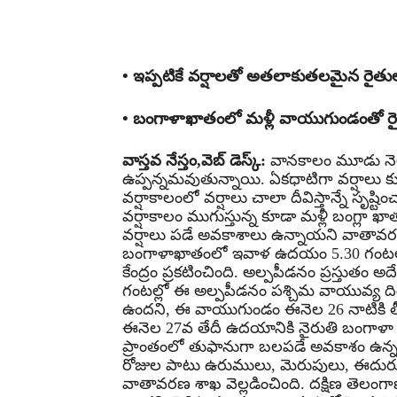
Share
• ఇప్పటికే వర్షాలతో అతలాకుతలమైన రైతు
• బంగాళాఖాతంలో మళ్లీ వాయుగుండంతో ర
వాస్తవ నేస్తం,వెబ్ డెస్క్:
వానకాలం మూడు నెలలా.
ఉప్పన్నమవుతున్నాయి. ఏకధాటిగా వర్షాల
వర్షాకాలంలో వర్షాలు చాలా దీవిస్తాన్నే సృష
వర్షాకాలం ముగుస్తున్న కూడా మళ్లీ బంగ్లా
వర్షాలు పడే అవకాశాలు ఉన్నాయని వాతావరణ శ
బంగాళాఖాతంలో ఇవాళ ఉదయం 5.30 గంటలకు
కేంద్రం ప్రకటించింది. అల్పపీడనం ప్రస్తుతం 
గంటల్లో ఈ అల్పపీడనం పశ్చిమ వాయువ్య 
ఉందని, ఈ వాయుగుండం ఈనెల 26 నాటికి తీవ
ఈనెల 27వ తేదీ ఉదయానికి నైరుతి బంగాళ
ప్రాంతంలో తుఫానుగా బలపడే అవకాశం ఉన్నట్లు
రోజుల పాటు ఉరుములు, మెరుపులు, ఈదురుగ
వాతావరణ శాఖ వెల్లడించింది. దక్షిణ తెలంగాణ