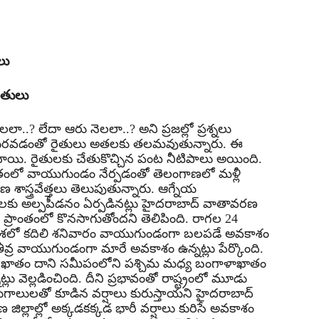
లు
ైతులు
.? లేదా ఆరు నెలలా..? అని ప్రజల్లో ప్రశ్నలు
ు కురవడంతో రైతులు అతలకు తలమవుతున్నారు. ఈ
్టించాయి. రైతులకు చేతుకొచ్చిన పంట నీటిపాలు అయింది.
 ఖాతంలో వాయుగుండం నేర్పడంతో తెలంగాణలో మళ్లీ
ాస్త్రవేత్తలు తెలుపుతున్నారు. ఆగ్నేయ
 అల్పపీడనం ఏర్పడినట్లు హైదరాబాద్ వాతావరణ
అదే ప్రాంతంలో కొనసాగుతోందని తెలిపింది. రాగల 24
దిశలో కదిలి శనివారం వాయుగుండంగా బలపడే అవకాశం
్ర వాయుగుండంగా మారే అవకాశం ఉన్నట్లు పేర్కొంది.
ా ఖాతం దాని సమీపంలోని పశ్చిమ మధ్య బంగాళాఖాతం
 వెల్లడించింది. దీని ప్రభావంతో రాష్ట్రంలో మూడు
ాలులతో కూడిన వర్షాలు కురుస్తాయని హైదరాబాద్
 జిల్లాల్లో అక్కడకక్కడ భారీ వర్షాలు కురిసే అవకాశం