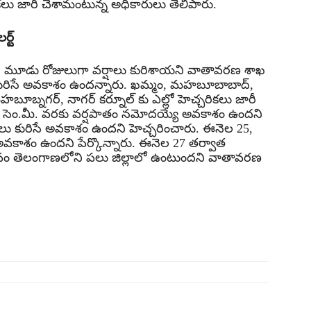
ికలు జారీ చేశామంటున్న అధికారులు తెలిపారు.
్ట్
డు, మూడు రోజులుగా వర్షాలు కురిశాయని వాతావరణ శాఖ
్షాలు కురిసే అవకాశం ఉందన్నారు. ఖమ్మం, మహబూబాబాద్,
హబూబ్నగర్, నాగర్ కర్నూల్ కు ఎల్లో హెచ్చరికలు జారీ
ి 12 సెం.మీ. వరకు వర్షపాతం నమోదయ్యే అవకాశం ఉందని
ల్లులు కురిసే అవకాశం ఉందని హెచ్చరించారు. ఈనెల 25,
సే అవకాశం ఉందని పేర్కొన్నారు. ఈనెల 27 తర్వాత
ావం తెలంగాణలోని పలు జిల్లాలో ఉంటుందని వాతావరణ