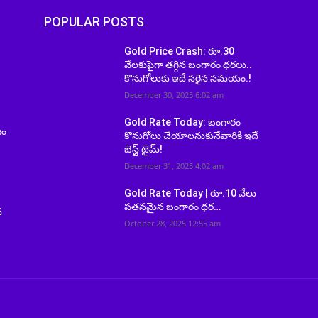
POPULAR POSTS
Gold Price Crash: రూ.30
వేలకుపైగా తగ్గిన బంగారం ధరలు..
కొనుగోలుకు ఇదే సరైన సమయం.!
December 30, 2025 6:02 am
Gold Rate Today: బంగారం
జం
కొనుగోలు చేయాలనుకునేవారికి ఇదే
బెస్ట్ టైమ్!
December 31, 2025 4:02 am
Gold Rate Today | రూ.10 వేలు
పతనమైన బంగారం ధర…
న
October 28, 2025 12:55 am