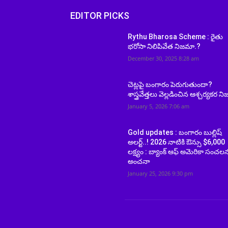
EDITOR PICKS
Rythu Bharosa Scheme : రైతు
భరోసా నిలిపివేత నిజమా.?
December 30, 2025 8:28 am
చెట్లపై బంగారం పెరుగుతుందా?
శాస్త్రవేత్తలు వెల్లడించిన ఆశ్చర్యకర ని
January 5, 2026 7:06 am
Gold updates : బంగారం బుల్లిష్
అలర్ట్..! 2026 నాటికి ఔన్సు $6,000
లక్ష్యం : బ్యాంక్ ఆఫ్ అమెరికా సంచల
అంచనా
January 25, 2026 9:30 pm