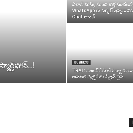
ఎలాన్ మస్క్ నుంచి కొత్త సంచలన
WhatsApp కు టక్కర్ ఇవ్వడానికి
Chat లాంచ్
ర్ట్‌ఫోన్..!
BUSINESS
TRAI : నంబర్ సేవ్ లేకున్నా కూడా
అవతలి వ్యక్తి పేరు స్క్రీన్ పైన..