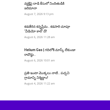
వ్యక్తిపై దాడి కేసులో నిందితుడికి
జరిమానా
August 7, 2026 9:13 pm
కడతేరిన కన్నప్రేమ.. కడసారి చూపూ
‘వీడియో కాల్’ దే!
August 6, 2026 11:28 am
Helium Gas | గదిలోకి మాస్క్ లేకుండా
రావొద్దు..
August 6, 2026 10:01 am
ప్రతి ఇంటా మొక్కలు నాటి.. పచ్చని
గ్రామాన్ని నిర్మిద్దాం!
August 4, 2026 11:22 am