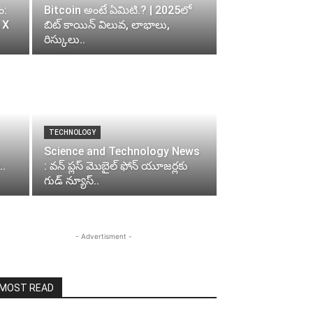
ం:
Bitcoin అంటే ఏమిటి.? | 2025లో
 X
బిట్‌ కాయిన్ విలువ, లాభాలు,
రిస్కులు..
TECHNOLOGY
Science and Technology News
..
: వన్ ప్లస్ మొబైల్ ఫోన్ యూజర్లకు
గుడ్ న్యూస్..
- Advertisment -
MOST READ