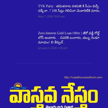
TVK Party : తమిళనాట దళపతి కి సీఎం కుర్చీ
దక్కేనా..? 108 సీట్లు గెలిచినా మెజారిటీకి దూరం..
May 7, 2026 10:03 am
Zero-Interest Gold Loan Offer | జీరో వడ్డీ గోల్డ్
లోన్ అంటారు… చివరికి బంగారం, డబ్బు రెండూ
మాయం! బి కేర్ఫుల్..
January 4, 2026 1:50 pm