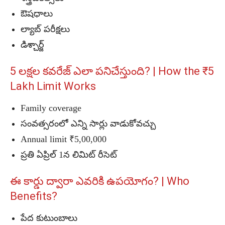
ఔషధాలు
ల్యాబ్ పరీక్షలు
డిశ్చార్జ్
5 లక్షల కవరేజ్ ఎలా పనిచేస్తుంది? | How the ₹5
Lakh Limit Works
Family coverage
సంవత్సరంలో ఎన్ని సార్లు వాడుకోవచ్చు
Annual limit ₹5,00,000
ప్రతి ఏప్రిల్ 1న లిమిట్ రీసెట్
ఈ కార్డు ద్వారా ఎవరికి ఉపయోగం? | Who
Benefits?
పేద కుటుంబాలు