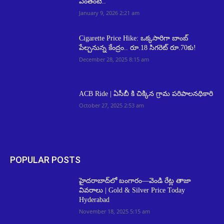
ఎంతంటే..
January 9, 2026 2:21 am
Cigarette Price Hike: ఒక్కసారిగా బాంబ్
పేల్చనున్న కేంద్రం.. రూ.18 సిగరెట్ రూ.70కు!
December 28, 2025 8:15 am
ACB Ride | ఏసీబీ కి చిక్కిన గ్రామ పరిపాలనధికారి
October 27, 2025 2:53 am
POPULAR POSTS
హైదరాబాద్‌లో బంగారం—వెండి రేట్ల తాజా
వివరాలు | Gold & Silver Price Today
Hyderabad
November 18, 2025 5:15 am