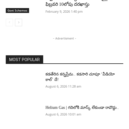
ఫిబ్రవరి 10లోపు దరఖాస్తు
Govt Schemes
February 9, 2026 1:40 pm
- Advertisment -
MOST POPULAR
కడతేరిన కన్నప్రేమ.. కడసారి చూపూ ‘వీడియో
కాల్’ దే!
August 6, 2026 11:28 am
Helium Gas | గదిలోకి మాస్క్ లేకుండా రావొద్దు..
August 6, 2026 10:01 am