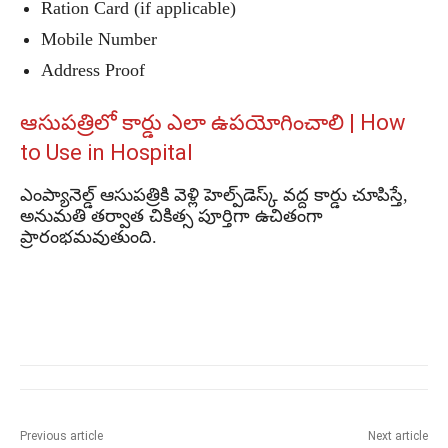
Ration Card (if applicable)
Mobile Number
Address Proof
ఆసుపత్రిలో కార్డు ఎలా ఉపయోగించాలి | How
to Use in Hospital
ఎంప్యానెల్డ్ ఆసుపత్రికి వెళ్లి హెల్ప్‌డెస్క్ వద్ద కార్డు చూపిస్తే,
అనుమతి తర్వాత చికిత్స పూర్తిగా ఉచితంగా
ప్రారంభమవుతుంది.
Previous article
Next article