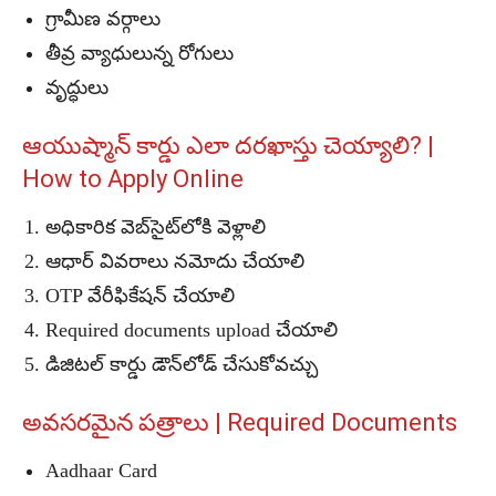
గ్రామీణ వర్గాలు
తీవ్ర వ్యాధులున్న రోగులు
వృద్ధులు
ఆయుష్మాన్ కార్డు ఎలా దరఖాస్తు చెయ్యాలి? |
How to Apply Online
అధికారిక వెబ్‌సైట్‌లోకి వెళ్లాలి
ఆధార్ వివరాలు నమోదు చేయాలి
OTP వేరీఫికేషన్ చేయాలి
Required documents upload చేయాలి
డిజిటల్ కార్డు డౌన్‌లోడ్ చేసుకోవచ్చు
అవసరమైన పత్రాలు | Required Documents
Aadhaar Card