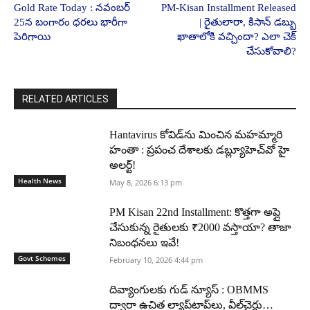
Gold Rate Today : నవంబర్
PM-Kisan Installment Released
25న బంగారం ధరలు భారీగా
| రైతులారా, కిసాన్ డబ్బు
పెరిగాయి
ఖాతాలోకి వచ్చిందా? ఎలా చెక్
చేసుకోవాలి?
RELATED ARTICLES
Hantavirus కోవిడ్‌ను మించిన మహమ్మారి
హంతా : ప్రపంచ దేశాలకు డబ్ల్యూహెచ్‌వో హై
అలర్ట్!
Health News
May 8, 2026 6:13 pm
PM Kisan 22nd Installment: కొత్తగా అప్లై
చేసుకున్న రైతులకు ₹2000 వస్తాయా? తాజా
నిబంధనలు ఇవే!
Govt Schemes
February 10, 2026 4:44 pm
దివ్యాంగులకు గుడ్ న్యూస్ : OBMMS
ద్వారా ఉచిత ల్యాప్‌టాప్‌లు, వీల్‌చైర్లు…