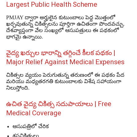
Largest Public Health Scheme
PMJAY ద్వారా అర్హులైన కుటుంబాలు పెద్ద మొత్తంలో
ఖర్చవుతున్న చికిత్సలను పూర్తిగా ఉచితంగా పొందవచ్చు.
దేశవ్యాప్తంగా వేల సంఖ్యలో ఆసుపత్రులు ఈ పథకంలో
భాగమై ఉన్నాయి.
వైద్య ఖర్చుల భారాన్ని తగ్గించే కీలక పథకం |
Major Relief Against Medical Expenses
చికిత్సల వ్యయం పెరుగుతున్న తరుణంలో ఈ పథకం పేద
మరియు మధ్యతరగతి కుటుంబాలకు విశేష సహాయంగా
నిలుస్తోంది.
ఉచిత వైద్య చికిత్స సదుపాయాలు | Free
Medical Coverage
ఆసుపత్రిలో చేరిక
శస్త్రచికిత్సలు