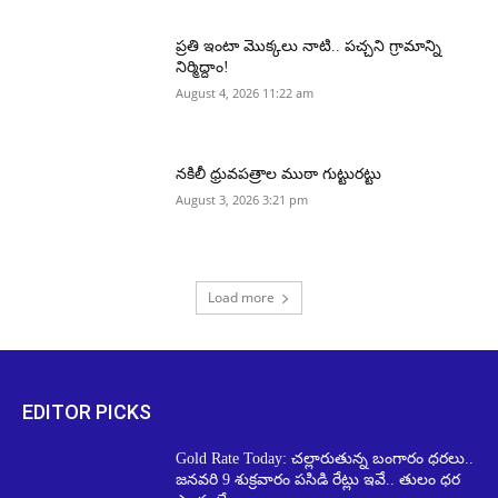
ప్రతి ఇంటా మొక్కలు నాటి.. పచ్చని గ్రామాన్ని
నిర్మిద్దాం!
August 4, 2026 11:22 am
నకిలీ ధ్రువపత్రాల ముఠా గుట్టురట్టు
August 3, 2026 3:21 pm
Load more
EDITOR PICKS
Gold Rate Today: చల్లారుతున్న బంగారం ధరలు..
జనవరి 9 శుక్రవారం పసిడి రేట్లు ఇవే.. తులం ధర