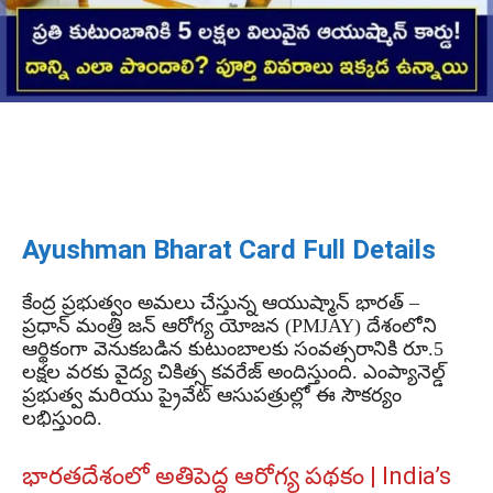
Ayushman Bharat Card Full Details
కేంద్ర ప్రభుత్వం అమలు చేస్తున్న ఆయుష్మాన్ భారత్ –
ప్రధాన్ మంత్రి జన్ ఆరోగ్య యోజన (PMJAY) దేశంలోని
ఆర్థికంగా వెనుకబడిన కుటుంబాలకు సంవత్సరానికి రూ.5
లక్షల వరకు వైద్య చికిత్స కవరేజ్ అందిస్తుంది. ఎంప్యానెల్డ్
ప్రభుత్వ మరియు ప్రైవేట్ ఆసుపత్రుల్లో ఈ సౌకర్యం
లభిస్తుంది.
భారతదేశంలో అతిపెద్ద ఆరోగ్య పథకం | India’s