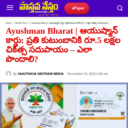
ePaper
Home
Health News
Ayushman Bharat | ఆయుష్మాన్ కార్డు: ప్రతి కుటుంబానికి రూ.5 లక్షల చికిత్స సదుపాయం –...
Ayushman Bharat | ఆయుష్మాన్
కార్డు: ప్రతి కుటుంబానికి రూ.5 లక్షల
చికిత్స సదుపాయం – ఎలా
పొందాలి?
By
VAASTHAVA NESTHAM MEDIA
November 25, 2025 5:00 am