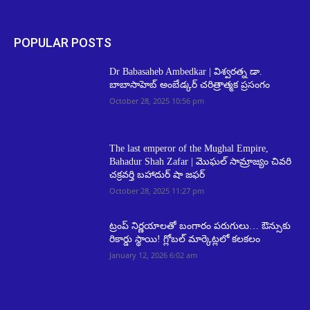
POPULAR POSTS
Dr Babasaheb Ambedkar | విశ్వరత్న డా.
బాబాసాహెబ్ అంబేడ్కర్ చరిత్రాత్మక ప్రసంగం
October 28, 2025 10:56 pm
The last emperor of the Mughal Empire,
Bahadur Shah Zafar | మొఘల్ సామ్రాజ్యం చివరి
చక్రవర్తి బహాదుర్ షా జఫర్
October 28, 2025 11:27 pm
ట్రంప్ నిర్ణయాలతో బంగారం పరుగులు… ఔన్సుకు
రికార్డు స్థాయి! గ్లోబల్ మార్కెట్లలో కలకలం
January 12, 2026 6:02 am