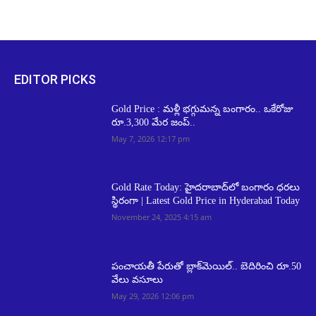
EDITOR PICKS
Gold Price : మళ్లీ భగ్గుమన్న బంగారం.. ఒకేరోజు
రూ.3,300 మేర జంప్..
May 7, 2026 12:17 pm
Gold Rate Today: హైదరాబాద్‌లో బంగారం ధరలు
స్థిరంగా | Latest Gold Price in Hyderabad Today
November 24, 2025 4:15 am
పంచాయతీ పేరుతో బ్లాక్‌మెయిల్.. బెదిరించి రూ.50
వేలు వసూలు
May 29, 2026 12:06 pm