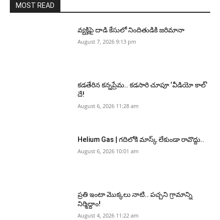
MOST READ
వ్యక్తిపై దాడి కేసులో నిందితుడికి జరిమానా
August 7, 2026 9:13 pm
కడతేరిన కన్నప్రేమ.. కడసారి చూపూ ‘వీడియో కాల్’
దే!
August 6, 2026 11:28 am
Helium Gas | గదిలోకి మాస్క్ లేకుండా రావొద్దు..
August 6, 2026 10:01 am
ప్రతి ఇంటా మొక్కలు నాటి.. పచ్చని గ్రామాన్ని
నిర్మిద్దాం!
August 4, 2026 11:22 am