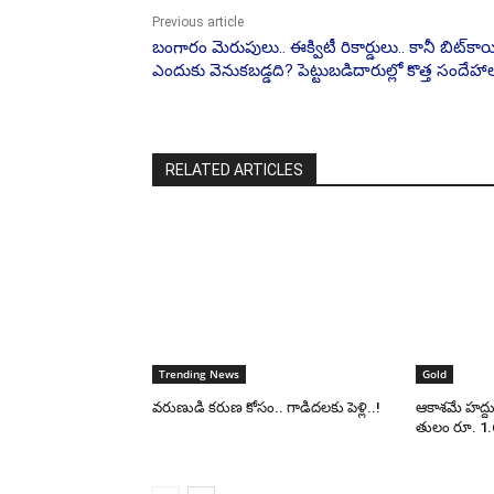
Previous article
బంగారం మెరుపులు.. ఈక్విటీ రికార్డులు.. కానీ బిట్‌కా
ఎందుకు వెనుకబడ్డది? పెట్టుబడిదారుల్లో కొత్త సందేహా
RELATED ARTICLES
Trending News
Gold
వరుణుడి కరుణ కోసం.. గాడిదలకు పెళ్లి..!
ఆకాశమే హద్దు
తులం రూ. 1.6