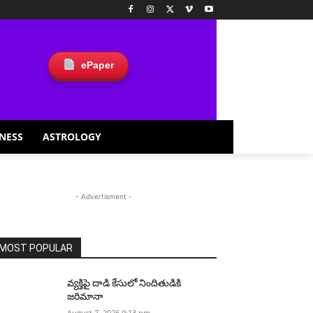
ePaper
NESS
ASTROLOGY
- Advertisment -
MOST POPULAR
వ్యక్తిపై దాడి కేసులో నిందితుడికి
జరిమానా
August 7, 2026 9:13 pm