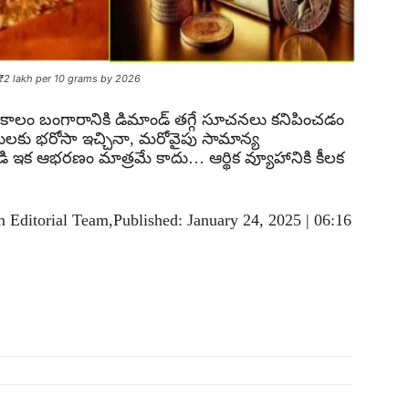
f ₹2 lakh per 10 grams by 2026
త కాలం బంగారానికి డిమాండ్ తగ్గే సూచనలు కనిపించడం
ులకు భరోసా ఇచ్చినా, మరోవైపు సామాన్య
ిడి ఇక ఆభరణం మాత్రమే కాదు… ఆర్థిక వ్యూహానికి కీలక
Editorial Team,Published: January 24, 2025 | 06:16