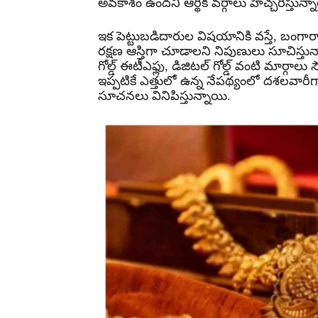
అవకాశం ఉందని ఆర్థిక వర్గాలు హెచ్చరిస్తున్న
ఇక పెట్టుబడిదారుల విషయానికి వస్తే, బంగార
రక్షణ ఆస్తిగా చూడాలని నిపుణులు సూచిస్తున్న
గోల్డ్ ఈటీఎఫ్లు, డిజిటల్ గోల్డ్ వంటి మార
ఇప్పటికే ఎత్తులో ఉన్న నేపథ్యంలో దశలవారీగ
సూచనలు వినిపిస్తున్నాయి.