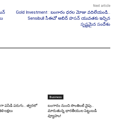
Next article
యిన్
Gold Investment : బంగారం ధరల మోజు వదిలేయండి…
లు
Sensibull సీఈవో అబిద్ హసన్ యువతకు ఇచ్చిన
స్పష్టమైన సందేశం
Business
గా పసిడి పరుగు.. త్వరలో
బంగారం నుంచి సొంతింటి వైపు..
0 లక్షలు
మారుతున్న భారతీయుల పెట్టుబడి
వ్యూహం!