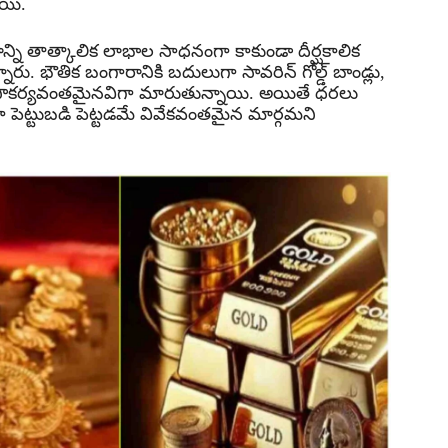
ాయి.
ాన్ని తాత్కాలిక లాభాల సాధనంగా కాకుండా దీర్ఘకాలిక
ారు. భౌతిక బంగారానికి బదులుగా సావరిన్ గోల్డ్ బాండ్లు,
్గాలు సౌకర్యవంతమైనవిగా మారుతున్నాయి. అయితే ధరలు
ా పెట్టుబడి పెట్టడమే వివేకవంతమైన మార్గమని