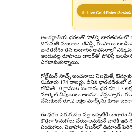
Live Gold Rates చూడండి
అంతర్జాతీయ ధరలతో పోలిస్తే భారతదేశంలో
దిగుమతి సుంకాలు, జీఎస్టీ, రూపాయి బలహీన
భారతదేశం తన బంగారం అవసరాల్లో ఎక్కువ భా
అందువల్ల రూపాయి డాలర్‌తో పోలిస్తే బలహ
ఎగబాకుతున్నాయి.
గోల్డ్‌మన్ సాచ్స్ అంచనాలు నిజమైతే, ఔన్సు
సుమారు 174 డాలర్లు. దీనికి భారతదేశంలో వర
కలిపితే 10 గ్రాముల బంగారం ధర రూ.1.7 లక
మార్కెట్ నిపుణులు అంచనా వేస్తున్నారు
చేసుకుంటే రూ.2 లక్షల మార్క్‌ను కూడా బం
ఈ ధరల పెరుగుదల వల్ల ఇప్పటికే బంగారం నిల్
కొత్తగా కొనుగోలు చేయాలనుకునే వారికి ఇ
పండుగలు, వివాహాల సీజన్‌లో డిమాండ్ పెరిగి