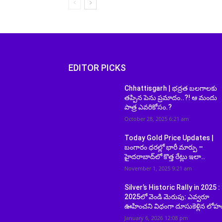
EDITOR PICKS
Chhattisgarh | భద్రత బలగాలకు
తప్పిన పెను ప్రమాదం..?! ఆ మందు
పాత్ర ఎవరికోసం.?
October 28, 2025 6:21 am
Today Gold Price Updates |
బంగారం ధరల్లో భారీ మార్పు –
హైదరాబాద్‌లో కొత్త రేట్లు ఇలా..
November 1, 2025 9:21 am
Silver’s Historic Rally in 2025 :
2025లో వెండి మెరుపు: ఎవ్వరూ
ఊహించని విధంగా దూసుకెళ్లిన లోహ
January 6, 2026 12:08 pm