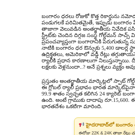
బంగారం ధరలు రోజుకో కొత్త రికార్డును నమో
పండుగలకే పరిమితమైతే, ఇప్పుడు బంగారం ప
తాజాగా వెలువడిన అంతర్జాతీయ నివేదిక పసిడి 
స్ట్రీట్‌కు చెందిన దిగ్గజ సంస్థ గోల్డ్‌మన్ స
ప్రపంచవ్యాప్తంగా బంగారానికి పెరుగుతున్న స
నాటికి బంగారం ధర ఔన్సుకు 5,400 డాలర్ల స్
ఉద్రిక్తతలు, అమెరికాలో వడ్డీ రేట్లు తగ్గుత
ర్యాలీకి ప్రధాన కారణాలుగా నిలుస్తున్నాయ
లక్షలకు వెళ్లనుందా..? అనే ప్రశ్నలు వ్యక్తం అ
ప్రస్తుతం అంతర్జాతీయ మార్కెట్లలో స్పాట్ గోల
ఈ గ్లోబల్ ర్యాలీ ప్రభావం భారత మార్కెట్‌పైనా
99.9 శాతం స్వచ్ఛత కలిగిన 24 క్యారెట్ బం
ఉంది. అంటే గ్రాముకు దాదాపు రూ.15,600. ఈ
భారతదేశం ఒకటిగా మారింది.
హైదరాబాద్‌లో బంగార
ఈరోజు 22K & 24K తాజా రేట్లు చ