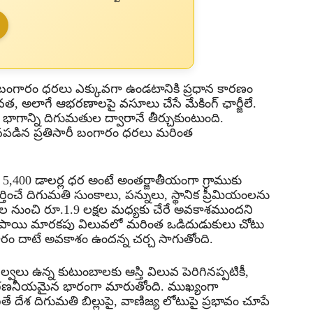
 బంగారం ధరలు ఎక్కువగా ఉండటానికి ప్రధాన కారణం
త, అలాగే ఆభరణాలపై వసూలు చేసే మేకింగ్ ఛార్జీలే.
గాన్ని దిగుమతుల ద్వారానే తీర్చుకుంటుంది.
ీనపడిన ప్రతిసారీ బంగారం ధరలు మరింత
కు 5,400 డాలర్ల ధర అంటే అంతర్జాతీయంగా గ్రాముకు
్తించే దిగుమతి సుంకాలు, పన్నులు, స్థానిక ప్రీమియంలను
్షల నుంచి రూ.1.9 లక్షల మధ్యకు చేరే అవకాశముందని
. రూపాయి మారకపు విలువలో మరింత ఒడిదుడుకులు చోటు
గారం దాటే అవకాశం ఉందన్న చర్చ సాగుతోంది.
వలు ఉన్న కుటుంబాలకు ఆస్తి విలువ పెరిగినప్పటికీ,
ది గణనీయమైన భారంగా మారుతోంది. ముఖ్యంగా
తే దేశ దిగుమతి బిల్లుపై, వాణిజ్య లోటుపై ప్రభావం చూపే