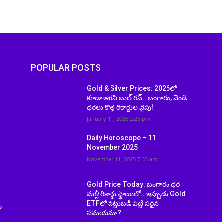
POPULAR POSTS
Gold & Silver Prices: 2026లో
కూడా ఆగని బుల్ రన్.. బంగారం, వెండి
ధరలు కొత్త రికార్డుల వైపు!
January 11, 2026 2:25 pm
Daily Horoscope – 11
November 2025
November 11, 2025 7:33 am
Gold Price Today: బంగారం ధర
మళ్లీ రికార్డు స్థాయిలో.. ఇప్పుడు Gold
ETFలో పెట్టుబడి పెట్టే సరైన
ం
సమయమా?