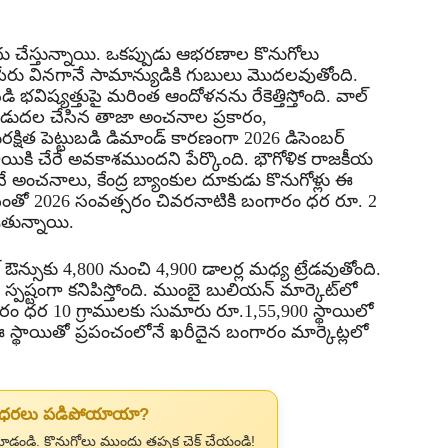
దు చేస్తున్నాయి. ఒకప్పుడు ఆభరణాల కొనుగోలు
ేరు వినగానే సామాన్యుడికి గుబులు మొదలవుతోంది.
భవిష్యత్తుపై మరింత ఆందోళనను రేకెత్తిస్తోంది. వాల్
ాచ్స్ విడుదల చేసిన తాజా అంచనాల ప్రకారం,
ురక్షిత పెట్టుబడి డిమాండ్ కారణంగా 2026 డిసెంబర్
థాయికి చేరే అవకాశముందని పేర్కొంది. భౌగోళిక రాజకీయ
ాయనే అంచనాలు, కేంద్ర బ్యాంకుల దూకుడు కొనుగోళ్లు ఈ
ి. దీంతో 2026 సంవత్సరం చివరనాటికి బంగారం ధర రూ. 2
వుతున్నాయి.
్డ్ ఔన్సుకు 4,800 నుంచి 4,900 డాలర్ల మధ్య ట్రేడవుతోంది.
 స్పష్టంగా కనిపిస్తోంది. ముంబై బులియన్ మార్కెట్‌లో
గారం ధర 10 గ్రాములకు సుమారు రూ.1,55,900 స్థాయిలో
 స్థాయితో ప్రపంచంలోనే ఖరీదైన బంగారం మార్కెట్లలో
ం ధరలు పడిపోయాయా?
ూడండి. కొనుగోలు ముందు తప్పక చెక్ చేయండి!