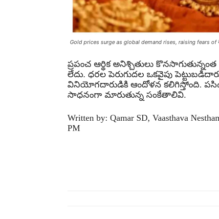
Gold prices surge as global demand rises, raising fears o
ప్రపంచ ఆర్థిక అనిశ్చితులు కొనసాగుతున్నం
లేదు. ధరల పెరుగుదల ఒకవైపు పెట్టుబడిదార
వినియోగదారుడికి ఆందోళన కలిగిస్తోంది. పస
సాధనంగా మారుతున్న సంకేతాలివి.
Written by: Qamar SD, Vaasthava Nestham 
PM
Share