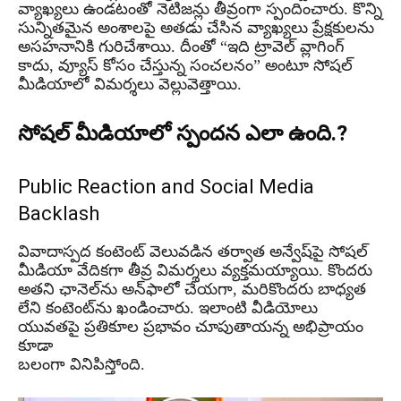
వ్యాఖ్యలు ఉండటంతో నెటిజన్లు తీవ్రంగా స్పందించారు. కొన్ని
సున్నితమైన అంశాలపై అతడు చేసిన వ్యాఖ్యలు ప్రేక్షకులను
అసహనానికి గురిచేశాయి. దీంతో “ఇది ట్రావెల్ వ్లాగింగ్
కాదు, వ్యూస్ కోసం చేస్తున్న సంచలనం” అంటూ సోషల్
మీడియాలో విమర్శలు వెల్లువెత్తాయి.
సోషల్ మీడియాలో స్పందన ఎలా ఉంది.?
Public Reaction and Social Media
Backlash
వివాదాస్పద కంటెంట్ వెలువడిన తర్వాత అన్వేష్‌పై సోషల్
మీడియా వేదికగా తీవ్ర విమర్శలు వ్యక్తమయ్యాయి. కొందరు
అతని ఛానెల్‌ను అన్‌ఫాలో చేయగా, మరికొందరు బాధ్యత
లేని కంటెంట్‌ను ఖండించారు. ఇలాంటి వీడియోలు
యువతపై ప్రతికూల ప్రభావం చూపుతాయన్న అభిప్రాయం
కూడా
బలంగా వినిపిస్తోంది.