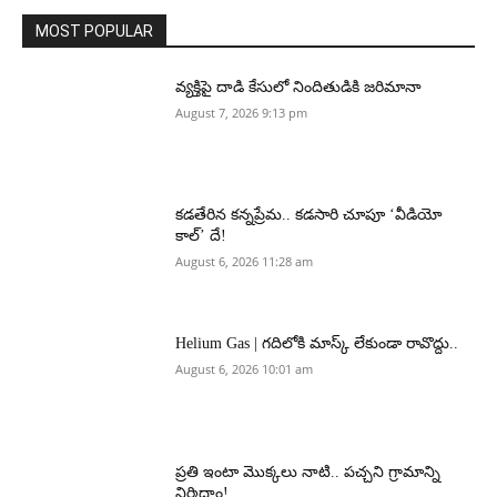
MOST POPULAR
వ్యక్తిపై దాడి కేసులో నిందితుడికి జరిమానా
August 7, 2026 9:13 pm
కడతేరిన కన్నప్రేమ.. కడసారి చూపూ ‘వీడియో
కాల్’ దే!
August 6, 2026 11:28 am
Helium Gas | గదిలోకి మాస్క్ లేకుండా రావొద్దు..
August 6, 2026 10:01 am
ప్రతి ఇంటా మొక్కలు నాటి.. పచ్చని గ్రామాన్ని
నిర్మిద్దాం!