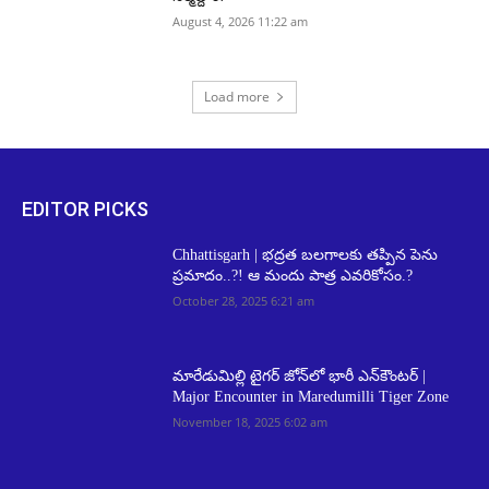
August 4, 2026 11:22 am
Load more
EDITOR PICKS
Chhattisgarh | భద్రత బలగాలకు తప్పిన పెను
ప్రమాదం..?! ఆ మందు పాత్ర ఎవరికోసం.?
October 28, 2025 6:21 am
మారేడుమిల్లి టైగర్ జోన్‌లో భారీ ఎన్‌కౌంటర్ |
Major Encounter in Maredumilli Tiger Zone
November 18, 2025 6:02 am