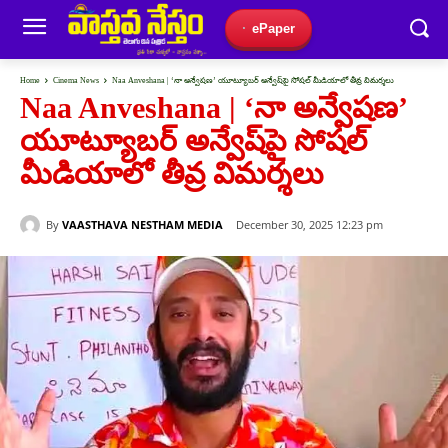
ePaper
Home
Cinema News
Naa Anveshana | ‘నా అన్వేషణ’ యూట్యూబర్ అన్వేష్‌పై సోషల్ మీడియాలో తీవ్ర విమర్శలు
Naa Anveshana | ‘నా అన్వేషణ’
యూట్యూబర్ అన్వేష్‌పై సోషల్
మీడియాలో తీవ్ర విమర్శలు
By
VAASTHAVA NESTHAM MEDIA
December 30, 2025 12:23 pm