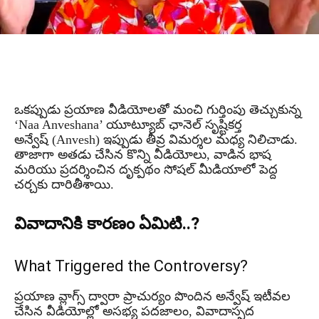
ఒకప్పుడు ప్రయాణ వీడియోలతో మంచి గుర్తింపు తెచ్చుకున్న
‘Naa Anveshana’ యూట్యూబ్ ఛానెల్ సృష్టికర్త
అన్వేష్ (Anvesh) ఇప్పుడు తీవ్ర విమర్శల మధ్య నిలిచాడు.
తాజాగా అతడు చేసిన కొన్ని వీడియోలు, వాడిన భాష
మరియు ప్రదర్శించిన దృక్పథం సోషల్ మీడియాలో పెద్ద
చర్చకు దారితీశాయి.
వివాదానికి కారణం ఏమిటి..?
What Triggered the Controversy?
ప్రయాణ వ్లాగ్స్ ద్వారా ప్రాచుర్యం పొందిన అన్వేష్ ఇటీవల
చేసిన వీడియోల్లో అసభ్య పదజాలం, వివాదాస్పద