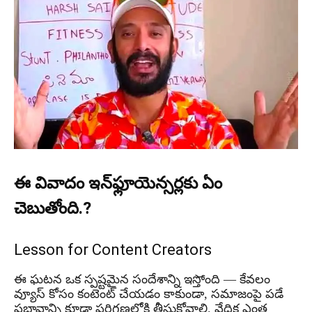
ఈ వివాదం ఇన్‌ఫ్లూయెన్సర్లకు ఏం
చెబుతోంది.?
Lesson for Content Creators
ఈ ఘటన ఒక స్పష్టమైన సందేశాన్ని ఇస్తోంది — కేవలం
వ్యూస్ కోసం కంటెంట్ చేయడం కాకుండా, సమాజంపై పడే
ప్రభావాన్ని కూడా పరిగణలోకి తీసుకోవాలి. వేదిక ఎంత