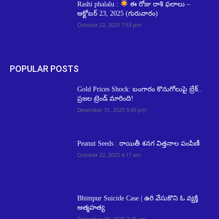
Rashi phalalu :
ఈ రోజు రాశి ఫలాలు –
అక్టోబర్ 23, 2025 (గురువారం)
October 22, 2025 7:53 pm
POPULAR POSTS
Gold Prices Shock: బంగారం కొనుగోలుపై బ్రేక్..
ప్రజల ట్రెండ్ మారింది!
December 31, 2025 5:45 pm
Peanut Seeds : రాయితీ శనగ విత్తనాల పంపిణీ
October 22, 2025 4:17 am
Bhimpur Suicide Case | ఉరి వేసుకొని ఓ వ్యక్తి
ఆత్మహత్య
December 30, 2025 7:25 am