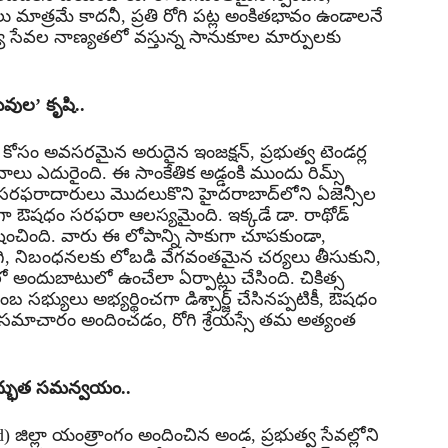
ు మాత్రమే కాదనీ, ప్రతి రోగి పట్ల అంకితభావం ఉండాలనే
వైద్య సేవల నాణ్యతలో వస్తున్న సానుకూల మార్పులకు
వుల’ కృషి..
‌ఐ’ కోసం అవసరమైన అరుదైన ఇంజక్షన్, ప్రభుత్వ టెండర్ల
ాలు ఎదురైంది. ఈ సాంకేతిక అడ్డంకి ముందు రిమ్స్
సరఫరాదారులు మొదలుకొని హైదరాబాద్‌లోని ఏజెన్సీల
ా ఔషధం సరఫరా ఆలస్యమైంది. ఇక్కడే డా. రాథోడ్
ంచింది. వారు ఈ లోపాన్ని సాకుగా చూపకుండా,
గి, నిబంధనలకు లోబడి వేగవంతమైన చర్యలు తీసుకుని,
ందుబాటులో ఉంచేలా ఏర్పాట్లు చేసింది. చికిత్స
భ్యులు అభ్యర్థించగా డిశ్చార్జ్ చేసినప్పటికీ, ఔషధం
ి సమాచారం అందించడం, రోగి శ్రేయస్సే తమ అత్యంత
ో అద్భుత సమన్వయం..
ిల్లా యంత్రాంగం అందించిన అండ, ప్రభుత్వ సేవల్లోని