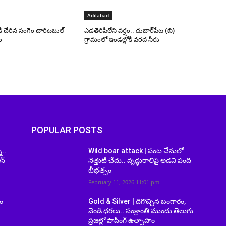
Adilabad
ి చేరిన సంగెం చారిటబుల్
ఎడతెరిపిలేని వర్షం.. దుబార్‌పేట (బి)
ం
గ్రామంలో ఇండల్లోకి వరద నీరు
POPULAR POSTS
ా..
Wild boar attack | పంట చేనులో
న్
నెత్తుటి చేదు.. వృద్ధురాలిపై అడవి పంది
బీభత్సం
February 11, 2026 11:01 pm
ం
Gold & Silver | దిగొచ్చిన బంగారం,
వెండి ధరలు.. సంక్రాంతి ముందు తెలుగు
ప్రజల్లో షాపింగ్ ఉత్సాహం