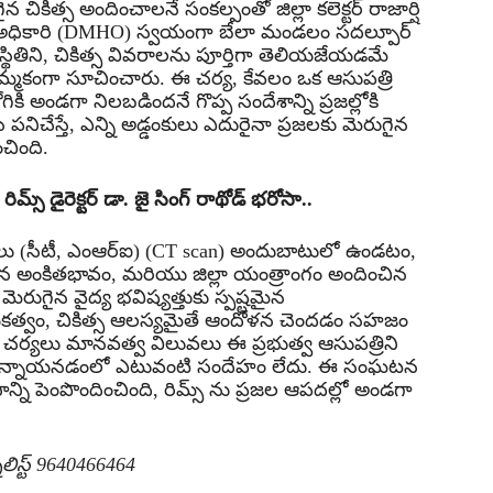
చికిత్స అందించాలనే సంకల్పంతో జిల్లా కలెక్టర్ రాజార్షి
శాఖ అధికారి (DMHO) స్వయంగా బేలా మండలం సదల్పూర్
పరిస్థితిని, చికిత్స వివరాలను పూర్తిగా తెలియజేయడమే
ి నమ్మకంగా సూచించారు. ఈ చర్య, కేవలం ఒక ఆసుపత్రి
ికి అండగా నిలబడిందనే గొప్ప సందేశాన్ని ప్రజల్లోకి
ి పనిచేస్తే, ఎన్ని అడ్డంకులు ఎదురైనా ప్రజలకు మెరుగైన
ింది.
మ్స్ డైరెక్టర్ డా. జై సింగ్ రాథోడ్ భరోసా..
్షలు (సీటీ, ఎంఆర్‌ఐ) (CT scan) అందుబాటులో ఉండటం,
అంకితభావం, మరియు జిల్లా యంత్రాంగం అందించిన
మెరుగైన వైద్య భవిష్యత్తుకు స్పష్టమైన
 నాయకత్వం, చికిత్స ఆలస్యమైతే ఆందోళన చెందడం సహజం
షణ చర్యలు మానవత్వ విలువలు ఈ ప్రభుత్వ ఆసుపత్రిని
ుస్తున్నాయనడంలో ఎటువంటి సందేహం లేదు. ఈ సంఘటన
సాన్ని పెంపొందించింది, రిమ్స్‌ ను ప్రజల ఆపదల్లో అండగా
్నలిస్ట్ 9640466464