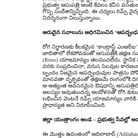
ప్రభుత్వ ఆసుపత్రి అంటే కేవలం కనీస వసతుల
గొప్ప సందేశాన్నిచ్చింది. ఈ చర్యలు రిమ్స్ 
నిదర్శనంగా నిలుస్తున్నాయి.
అరుదైన సవాలును అధిగమించిన ‘ఆపద్బంధు
రోగ నిర్ధారణకు కీలకమైన ‘కాంట్రాస్ట్ ఎంఆర్
జాబితాలో లేకపోవడంతో ఆసుపత్రికి తక్షణ సవ
(Rims) యాజమాన్యం తలవంచలేదు. స్థానిక 
వరకు సంప్రదించినా, వరుస సెలవుల కారణంగ
బృందం నిజమైన ఆపద్బంధువుల పాత్రను పోషి
మానవతా దృక్పథంతో తక్షణమే రంగంలోకి ది
ఆ అత్యంత అవసరమైన ఔషధాన్ని ఆసుపత్రిలో అ
ఆలస్యం అవుతుందన్న ఆందోళనతో రోగి కుటుంబ స
లభించిన వెంటనే రిమ్స్ యాజమాన్యం వారిక
ప్రాధాన్యత అని నిరూపించింది.
జిల్లా యంత్రాంగం అండ – ప్రభుత్వ సేవల్ల
ఈ మొత్తం ఉదంతంలో ఆదిలాబాద్ (Adilabad) జ