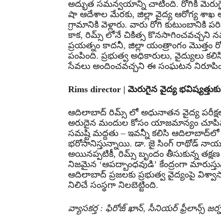
అద్భుత సమన్వయాన్ని చాటింది. రోగికి మెరుగైన 
షా ఆదేశాల మేరకు, జిల్లా వైద్య ఆరోగ్య 
గ్రామానికి వెళ్లారు. వారు రోగి కుటుంబానికి 
కాక, రిమ్స్‌ లోనే చికిత్స కొనసాగించవచ్చన
ప్రయత్నం కాదనీ, జిల్లా యంత్రాంగం మొత్తం రోగ
పంపింది. ప్రభుత్వ అధికారులు, వైద్యులు కలిస
సేవలు అందించవచ్చని ఈ సంఘటన నిరూపించ
Rims director | మెరుగైన వైద్య భవిష్యత్తుకు రి
ఆదిలాబాద్ రిమ్స్‌ లో అధునాతన వైద్య పరీక
అరుదైన మందుల కోసం యాజమాన్యం చూపిన 
సమష్టి మద్దతు – ఇవన్నీ కలిసి ఆదిలాబాద్‌లో 
భరోసానిస్తున్నాయి. డా. జై సింగ్ రాథోడ్
అయినప్పటికీ, రిమ్స్ బృందం తీసుకున్న తక్
నిజమైన ‘ఆపద్బాంధవుడి’ కేంద్రంగా మార
ఆదిలాబాద్ ప్రజలకు ప్రభుత్వ వైద్యంపై విశ్వా
నిలిచే సంస్థగా నిలబెట్టింది.
వ్యాసకర్త : ఫిరోజ్ ఖాన్, సీనియర్ ఫ్రీలాన్స్ జర