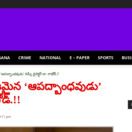
GANA
CRIME
NATIONAL
E – PAPER
SPORTS
BUSI
ద్బాంధవుడు' రిమ్స్ డైరెక్టర్ డా. రాథోడ్.!!
ిజమైన ‘ఆపద్బాంధవుడు’
ోడ్.!!
9:11 pm