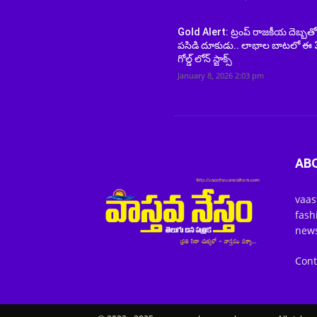
Gold Alert: ట్రంప్ రాజకీయ దెబ్బత
పసిడి దూకుడు.. లాభాల బాటలో ఈ 
గోల్డ్ లోన్ స్టాక్స్
January 8, 2026 2:03 pm
AB
vaas
fash
news
Cont