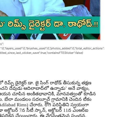
s":
s":0,"layers_used":0,"brushes_used":0,"photos_added":0,"total_editor_actions":
"edited_since_last_sticker_save":true,"containsFTESticker":false}
రిమ్స్ డైరెక్టర్ డా. జై సింగ్ రాథోడ్ తీసుకున్న తక్షణ
చని దేవుడు ఆదిలాబాద్‌లో ఉన్నాడు’ అనే వాక్యం,
ల ఆయన చూపిన అంకితభావానికి, మానవత్వంతో కూడిన
ంబం. బేలా మండలం సదల్పూర్ గ్రామానికి చెందిన టీకం
Adilabad Rims) చేరారు. రోగి పరిస్థితిని స్వయంగా
 అక్టోబర్ 7న సీటీ స్కాన్, అక్టోబర్ 11న ఎంఆర్‌ఐ
్రాతిపదికన చేయించారు. ఈ వేగవంతమైన స్పందన,