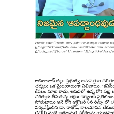
{"remix_data":[],"remix_entry_point":"challenges","source_tag
[],"origin":"unknown","total_draw_time":0,"total_draw_action
{},"tools_used":{"border":1,"transform":2},"is_sticker":false,
Share
ఆదిలాబాద్ జిల్లా ప్రభుత్వ ఆసుపత్రుల చరిత్రలో 
చర్యలు ఒక మైలురాయిగా నిలిచాయి. ‘కనిపిం
కేవలం మాట కాదు, ఆపదలో ఉన్న రోగి పట్
చికిత్సకు తీసుకున్న తక్షణ చర్యలకు ప్రతిబి
పోతుభాయి అనే రోగి అక్టోబర్ 6న రిమ్స్‌ లో (
పర్యవేక్షించిన డా. రాథోడ్, కాలయాపన లేకుండా
(MRI) వంటి అత్యున్నత పరీక్షలను యుద్ధప