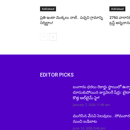
Adilabad
Adilabad
ప్రతి ఇంటా మొక్కలు నాటి.. పచ్చని గ్రామాన్ని
279వ వారానిక
నిర్మిద్దాం!
ట్రస్ట్ అన్నదాన
EDITOR PICKS
బంగారం ధరలు రికార్డు స్థాయిలో ఉన్న
దూసుకుపోయిన జ్యువెలరీ షేర్లు: టైటా
కొత్త ఆల్‌టైమ్ హై!
January 7, 2026 11:46 am
ముగిసిన వేసవి సెలవులు.. సోమవార
నుంచి బడిబాట
June 14, 2026 9:46 pm