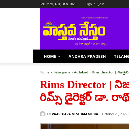
Saturday, August 8, 2026
Sign in / Join
HOME
ANDHRA PRADESH
TELAN
Home
Telangana
Adilabad
Rims Director | నిజమైన 'ఆప
Rims Director | న
రిమ్స్ డైరెక్టర్ డా. రాథ
By
VAASTHAVA NESTHAM MEDIA
October 29, 2025 