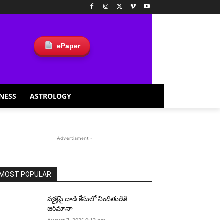
ePaper
NESS
ASTROLOGY
- Advertisment -
MOST POPULAR
వ్యక్తిపై దాడి కేసులో నిందితుడికి
జరిమానా
August 7, 2026 9:13 pm