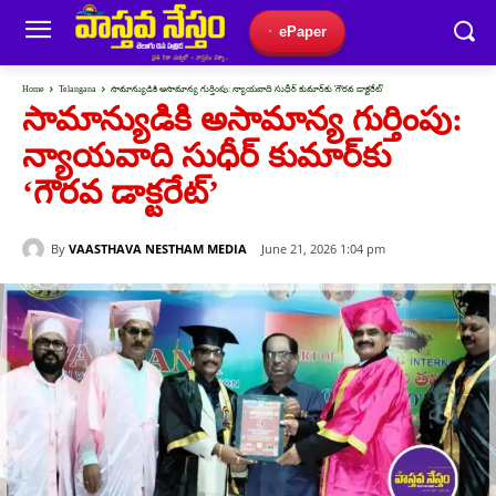
ePaper
Home
Telangana
సామాన్యుడికి అసామాన్య గుర్తింపు: న్యాయవాది సుధీర్ కుమార్‌కు 'గౌరవ డాక్టరేట్'
సామాన్యుడికి అసామాన్య గుర్తింపు:
న్యాయవాది సుధీర్ కుమార్‌కు
‘గౌరవ డాక్టరేట్’
By
VAASTHAVA NESTHAM MEDIA
June 21, 2026 1:04 pm