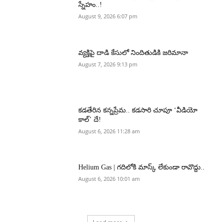
స్నేహం..!
August 9, 2026 6:07 pm
వ్యక్తిపై దాడి కేసులో నిందితుడికి జరిమానా
August 7, 2026 9:13 pm
కడతేరిన కన్నప్రేమ.. కడసారి చూపూ ‘వీడియో
కాల్’ దే!
August 6, 2026 11:28 am
Helium Gas | గదిలోకి మాస్క్ లేకుండా రావొద్దు..
August 6, 2026 10:01 am