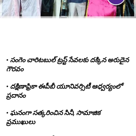
• సంగెం చారిటబుల్ ట్రస్ట్ సేవలకు దక్కిన అరుదైన
గౌరవం
• దక్షిణాఫ్రికా ఈపీబీ యూనివర్సిటీ ఆధ్వర్యంలో
ప్రదానం
• ఘనంగా సత్కరించిన సినీ, సామాజిక
ప్రముఖులు