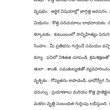
వృషభం : ఆర్థిక విషయాల్లో జాగ్రత్త అవసరం
మిథునం : కొత్త పరిచయాలు లాభదాయకం. స
కర్కాటకం : కుటుంబంలో సాన్నిహిత్యం పెరుగు
సింహం : మీ ప్రతిభను గుర్తించే సమయం వచ్చ
కన్యా : పనిలో నిశితత చూపండి. క్రమశిక్
తులా : శాంతి, సమతుల్యతతో వ్యవహరించండి.
వృశ్చికం : గోప్యతను కాపాడండి. భావోద్వేగ
ధనుస్సు : ప్రయాణాలు మరియు కొత్త ప్రాజె
మకరం వృత్తి సంబంధిత గుర్తింపు లభిస్తుంది. క