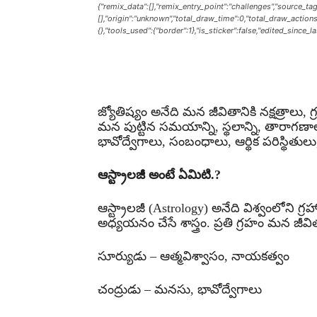
{"remix_data":[],"remix_entry_point":"challenges","source_tag
[],"origin":"unknown","total_draw_time":0,"total_draw_action
{},"tools_used":{"border":1},"is_sticker":false,"edited_since_
Share
జ్యోతిష్యం అనేది మన జీవితానికి నక్షత్రాలు, గ
మన పుట్టిన సమయాన్ని, స్థలాన్ని, తారాగణా
భావోద్వేగాలు, సంబంధాలు, ఆర్థిక పరిస్థితులు,
ఆస్ట్రాలజీ అంటే ఏమిటి.?
ఆస్ట్రాలజీ (Astrology) అనేది విశ్వంలోని గ్
అధ్యయనం చేసే శాస్త్రం. ప్రతి గ్రహం మన జీవి
సూర్యుడు – ఆత్మవిశ్వాసం, నాయకత్వం
చంద్రుడు – మనసు, భావోద్వేగాలు