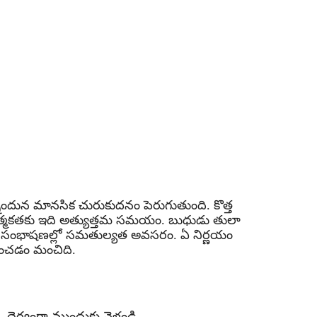
్నందున మానసిక చురుకుదనం పెరుగుతుంది. కొత్త
్మకతకు ఇది అత్యుత్తమ సమయం. బుధుడు తులా
సంభాషణల్లో సమతుల్యత అవసరం. ఏ నిర్ణయం
ించడం మంచిది.
ర్యంగా ముందుకు వెళ్లండి.