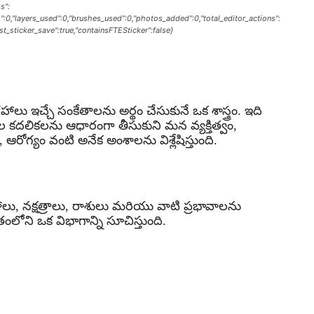
s":
s":0,"layers_used":0,"brushes_used":0,"photos_added":0,"total_editor_actions":
last_sticker_save":true,"containsFTESticker":false}
్రహాలు ఇచ్చే సంకేతాలను అర్థం చేసుకునే ఒక శాస్త్రం. ఇది
ల కదలికలను ఆధారంగా తీసుకుని మన వ్యక్తిత్వం,
 ఆరోగ్యం వంటి అనేక అంశాలను విశ్లేషిస్తుంది.
రహాలు, నక్షత్రాలు, రాశులు మరియు వాటి ప్రభావాలను
తంలోని ఒక విభాగాన్ని సూచిస్తుంది.