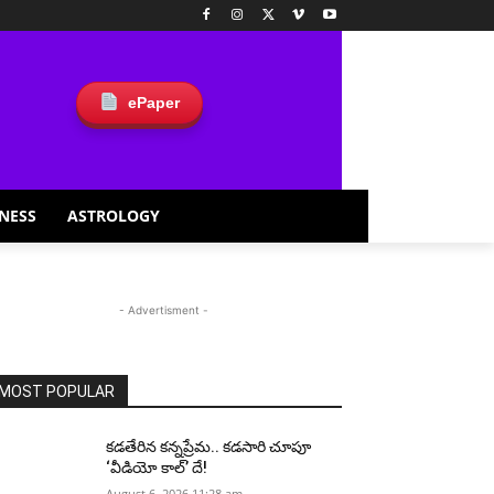
ePaper
NESS
ASTROLOGY
- Advertisment -
MOST POPULAR
కడతేరిన కన్నప్రేమ.. కడసారి చూపూ
‘వీడియో కాల్’ దే!
August 6, 2026 11:28 am