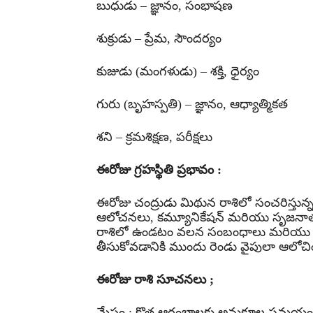
బుధుడు – జ్ఞానం, సంభాషణ
శుక్రుడు – ప్రేమ, సౌందర్యం
కుజుడు (మంగళుడు) – శక్తి, ధైర్యం
గురు (బృహస్పతి) – జ్ఞానం, ఆధ్యాత్మికత
శని – క్రమశిక్షణ, పరీక్షలు
ఈరోజు గ్రహస్థితి ప్రభావం :
ఈరోజు చంద్రుడు మిథున రాశిలో సంచరిస్తున
ఆలోచనలు, కమ్యూనికేషన్ మరియు సృజనాత
రాశిలో ఉండటం వలన సంబంధాలు మరియు 
తీసుకోవడానికి ముందు రెండు వైపులా ఆలోచ
ఈరోజు రాశి సూచనలు ;
మేషం : కొత్త ఆరంభాలకు అనుకూల సమయం. ధై