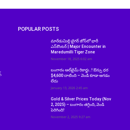
POPULAR POSTS
మారేడుమిల్లి టైగర్ జోన్‌లో భారీ
ఎన్‌కౌంటర్ | Major Encounter in
Maredumilli Tiger Zone
November 18, 2025 6:02 am
బంగారం ఆల్‌టైమ్ రికార్డు..! ఔన్సు ధర
్,
$4,600 దాటింది – వెండి కూడా ఆగడం
లేదు
January 13, 2026 2:45 am
Gold & Silver Prices Today (Nov
2, 2025) – బంగారం తగ్గింది, వెండి
పెరిగింది!
November 2, 2025 9:27 am