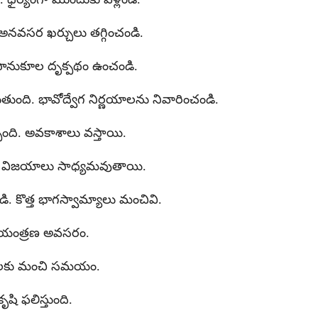
. అనవసర ఖర్చులు తగ్గించండి.
ానుకూల దృక్పథం ఉంచండి.
తుంది. భావోద్వేగ నిర్ణయాలను నివారించండి.
ింది. అవకాశాలు వస్తాయి.
షణతో విజయాలు సాధ్యమవుతాయి.
 కొత్త భాగస్వామ్యాలు మంచివి.
 నియంత్రణ అవసరం.
క్టులకు మంచి సమయం.
ృషి ఫలిస్తుంది.