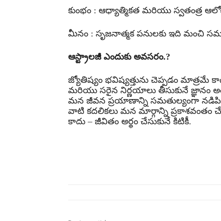
కుంభం : ఆధ్యాత్మికత మరియు స్వతంత్ర ఆలోచ
మీనం : సృజనాత్మక పనులకు ఇది మంచి సమయ
ఆస్ట్రాలజీ ఎందుకు అవసరం.?
జ్యోతిష్యం భవిష్యత్తును చెప్పడం మాత్రమ
మరియు సరైన నిర్ణయాలు తీసుకునే జ్ఞానం అందిస
మన జీవన ప్రయాణాన్ని సమతుల్యంగా నడిపించ
వాటి కదలికలు మన మార్గాన్ని ప్రకాశవంతం చే
కాదు – జీవితం అర్థం చేసుకునే కిటికీ.
Share