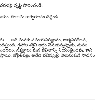
నలపై దృష్టి సారించండి.
ం. కలలను కార్యరూపం దిద్దండి.
ే కాదు — అది మనకు సమయపరిజ్ఞానం, ఆత్మపరిశీలన,
్తుంది. గ్రహాల శక్తిని అర్థం చేసుకున్నప్పుడు, మనం
గలం. నక్షత్రాలు మన జీవితాన్ని నియంత్రించవు, కానీ
స్తాయి. జ్యోతిష్యం అనేది భవిష్యత్తు తెలుసుకునే సాధనం