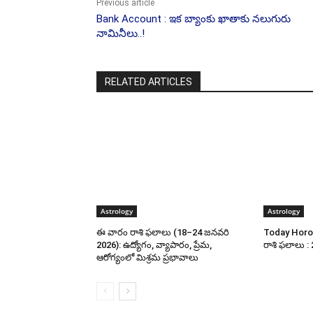
Previous article
Bank Account : ఇక బ్యాంకు ఖాతాకు న‌లుగురు
నామినీలు..!
RELATED ARTICLES
Astrology
Astrology
ఈ వారం రాశి ఫలాలు (18–24 జనవరి
Today Horo
2026): ఉద్యోగం, వ్యాపారం, ప్రేమ,
రాశి ఫలాలు :
ఆరోగ్యంలో మిశ్రమ ప్రభావాలు