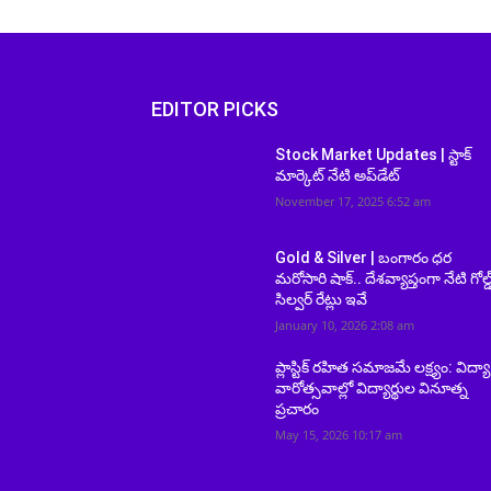
EDITOR PICKS
Stock Market Updates | స్టాక్
మార్కెట్ నేటి అప్‌డేట్
November 17, 2025 6:52 am
Gold & Silver | బంగారం ధర
మరోసారి షాక్.. దేశవ్యాప్తంగా నేటి గోల్డ
సిల్వర్ రేట్లు ఇవే
January 10, 2026 2:08 am
ప్లాస్టిక్ రహిత సమాజమే లక్ష్యం: విద్యా
వారోత్సవాల్లో విద్యార్థుల వినూత్న
ప్రచారం
May 15, 2026 10:17 am