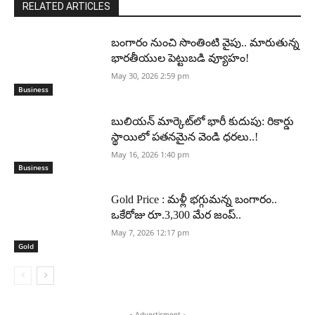
RELATED ARTICLES
బంగారం నుంచి సొంతింటి వైపు.. మారుతున్న
భారతీయుల పెట్టుబడి వ్యూహం!
May 30, 2026 2:59 pm
Business
బులియన్ మార్కెట్‌లో భారీ కుదుపు: రికార్డు
స్థాయిలో పతనమైన వెండి ధరలు..!
May 16, 2026 1:40 pm
Business
Gold Price : మళ్లీ భగ్గుమన్న బంగారం..
ఒకేరోజు రూ.3,300 మేర జంప్..
May 7, 2026 12:17 pm
Gold
- Advertisment -