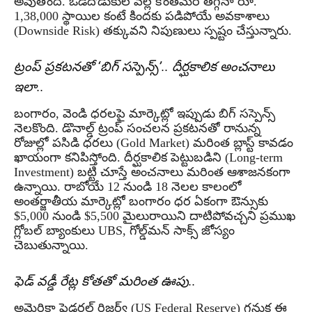
అవుతోంది. ఒడిదొడుకుల వల్ల కొంతమేర తగ్గినా రూ.
1,38,000 స్థాయిల కంటే కిందకు పడిపోయే అవకాశాలు
(Downside Risk) తక్కువని నిపుణులు స్పష్టం చేస్తున్నారు.
ట్రంప్ ప్రకటనతో ‘బిగ్ సస్పెన్స్’.. దీర్ఘకాలిక అంచనాలు
ఇలా..
బంగారం, వెండి ధరలపై మార్కెట్లో ఇప్పుడు బిగ్ సస్పెన్స్
నెలకొంది. డొనాల్డ్ ట్రంప్ సంచలన ప్రకటనతో రానున్న
రోజుల్లో పసిడి ధరలు (Gold Market) మరింత బ్లాస్ట్ కావడం
ఖాయంగా కనిపిస్తోంది. దీర్ఘకాలిక పెట్టుబడిని (Long-term
Investment) బట్టి చూస్తే అంచనాలు మరింత ఆశాజనకంగా
ఉన్నాయి. రాబోయే 12 నుండి 18 నెలల కాలంలో
అంతర్జాతీయ మార్కెట్లో బంగారం ధర ఏకంగా ఔన్సుకు
$5,000 నుండి $5,500 మైలురాయిని దాటిపోవచ్చని ప్రముఖ
గ్లోబల్ బ్యాంకులు UBS, గోల్డ్‌మన్ సాక్స్ జోస్యం
చెబుతున్నాయి.
ఫెడ్ వడ్డీ రేట్ల కోతతో మరింత ఊపు..
అమెరికా ఫెడరల్ రిజర్వ్ (US Federal Reserve) గనుక ఈ