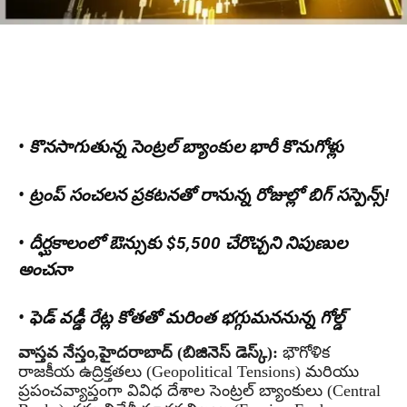
• కొనసాగుతున్న సెంట్రల్ బ్యాంకుల భారీ కొనుగోళ్లు
• ట్రంప్ సంచలన ప్రకటనతో రానున్న రోజుల్లో బిగ్ సస్పెన్స్!
• దీర్ఘకాలంలో ఔన్సుకు $5,500 చేరొచ్చని నిపుణుల
అంచనా
• ఫెడ్ వడ్డీ రేట్ల కోతతో మరింత భగ్గుమననున్న గోల్డ్
వాస్తవ నేస్తం,హైదరాబాద్ (బిజినెస్ డెస్క్):
భౌగోళిక
రాజకీయ ఉద్రిక్తతలు (Geopolitical Tensions) మరియు
ప్రపంచవ్యాప్తంగా వివిధ దేశాల సెంట్రల్ బ్యాంకులు (Central