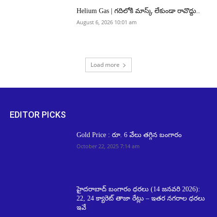
Helium Gas | గదిలోకి మాస్క్ లేకుండా రావొద్దు..
August 6, 2026 10:01 am
Load more
EDITOR PICKS
Gold Price : రూ. 6 వేలు త‌గ్గిన బంగారం
October 22, 2025 7:14 am
హైదరాబాద్ బంగారం ధరలు (14 జనవరి 2026):
22, 24 క్యారెట్ తాజా రేట్లు – ఇతర నగరాల ధరలు
ఇవే