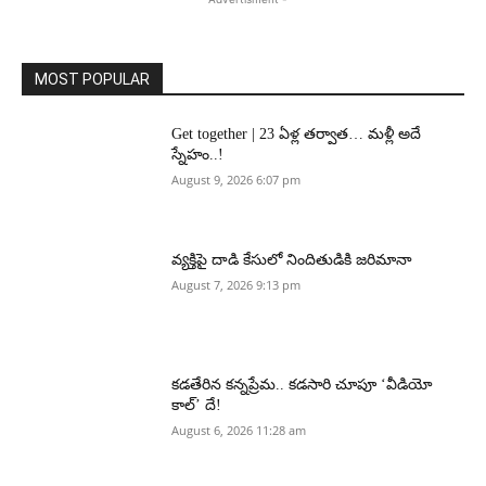
MOST POPULAR
Get together | 23 ఏళ్ల తర్వాత… మళ్లీ అదే
స్నేహం..!
August 9, 2026 6:07 pm
వ్యక్తిపై దాడి కేసులో నిందితుడికి జరిమానా
August 7, 2026 9:13 pm
కడతేరిన కన్నప్రేమ.. కడసారి చూపూ ‘వీడియో
కాల్’ దే!
August 6, 2026 11:28 am