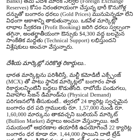
Banks) తమ విదేశీ మారక నిల్వల (Foreign Exchange
Reserves) కోసం నిరంతరాయంగా చేస్తున్న భారీ కొనుగోళ్ల
దన్నుతో బంగారం ధరలు (Gold Prices) మునుపెన్నడూ లేని
విధంగా ఆకాశాన్ని తాకుతున్నాయి. ఒకవేళ మార్కెట్లో
లాభాల స్వీకరణ (Profit Booking) జరిగి ధరలు స్వల్పంగా
తగ్గినా, అంతర్జాతీయంగా ఔన్సుకు $4,300 వద్ద బలమైన
సాంకేతిక మద్దతు (Technical Support) లభిస్తుందని
విశ్లేషకులు అంచనా వేస్తున్నారు.
దేశీయ మార్కెట్లో సరికొత్త రికార్డులు..
భారత మార్కెట్లను పరిశీలిస్తే, మల్టీ కమోడిటీ ఎక్స్ఛేంజ్
(MCX) తో పాటు స్థానిక మార్కెట్లలో బంగారం పాత
రికార్డులన్నింటినీ బద్దలు కొడుతోంది. రాబోయే పండుగలు,
వివాహాల సీజన్ డిమాండ్‌ను (Physical Demand)
పరిగణనలోకి తీసుకుంటే.. త్వరలో 24 క్యారెట్ల స్వచ్ఛమైన
బంగారం ధర పది గ్రాములకు రూ. 1,57,000 నుండి రూ.
1,60,000 మార్కును తాకవచ్చని బులియన్ మార్కెట్
(Bullion Market) వర్గాలు అంచనా వేస్తున్నాయి. అదే
సమయంలో ఆభరణాల తయారీకి ఉపయోగించే 22 క్యారెట్ల
బంగారం ధర కూడా రూ. 1,44,000 స్థాయిని దాటి ట్రేడ్