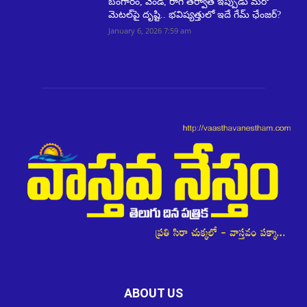
బంగారం, వెండి, రాగి తర్వాత ఇప్పుడు మరో
మెటల్‌పై దృష్టి.. భవిష్యత్తులో ఇదే గేమ్ ఛేంజర్?
January 6, 2026 7:59 am
ABOUT US