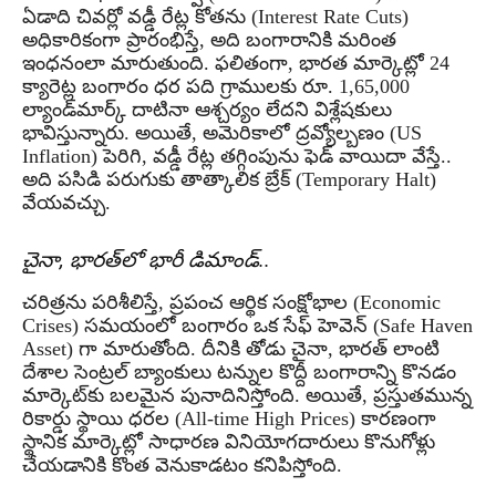
ఏడాది చివర్లో వడ్డీ రేట్ల కోతను (Interest Rate Cuts)
అధికారికంగా ప్రారంభిస్తే, అది బంగారానికి మరింత
ఇంధనంలా మారుతుంది. ఫలితంగా, భారత మార్కెట్లో 24
క్యారెట్ల బంగారం ధర పది గ్రాములకు రూ. 1,65,000
ల్యాండ్‌మార్క్ దాటినా ఆశ్చర్యం లేదని విశ్లేషకులు
భావిస్తున్నారు. అయితే, అమెరికాలో ద్రవ్యోల్బణం (US
Inflation) పెరిగి, వడ్డీ రేట్ల తగ్గింపును ఫెడ్ వాయిదా వేస్తే..
అది పసిడి పరుగుకు తాత్కాలిక బ్రేక్ (Temporary Halt)
వేయవచ్చు.
చైనా, భారత్‌లో భారీ డిమాండ్..
చరిత్రను పరిశీలిస్తే, ప్రపంచ ఆర్థిక సంక్షోభాల (Economic
Crises) సమయంలో బంగారం ఒక సేఫ్ హెవెన్ (Safe Haven
Asset) గా మారుతోంది. దీనికి తోడు చైనా, భారత్ లాంటి
దేశాల సెంట్రల్ బ్యాంకులు టన్నుల కొద్దీ బంగారాన్ని కొనడం
మార్కెట్‌కు బలమైన పునాదినిస్తోంది. అయితే, ప్రస్తుతమున్న
రికార్డు స్థాయి ధరల (All-time High Prices) కారణంగా
స్థానిక మార్కెట్లో సాధారణ వినియోగదారులు కొనుగోళ్లు
చేయడానికి కొంత వెనుకాడటం కనిపిస్తోంది.