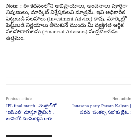
Note
: : ఈ కథనంలోని అభిప్రాయాలు, అంచనాలు పూర్తిగా
నిపుణులు, మార్కెట్ విశ్లేషకులవి మాత్రమే. ఇవి అధికారిక
పెట్టుబడి సలహాలు (Investment Advice) కావు. మార్కెట్లో
పెట్టుబడి నిర్ణయాలు తీసుకునే ముందు మీ వ్యక్తిగత ఆర్థిక
సలహాదారులను (Financial Advisors) సంప్రదించడం
ఉత్తమం.
Previous article
Next article
IPL final match | మొబైల్‌లో
Janasena party Pawan Kalyan |
‘ఐపీఎల్’ చూస్తూ డ్రైవింగ్..
పవన్ ‘సంకల్ప సభ’కు బ్రేక్..!
బావిలోకి దూసుకెళ్లిన కారు