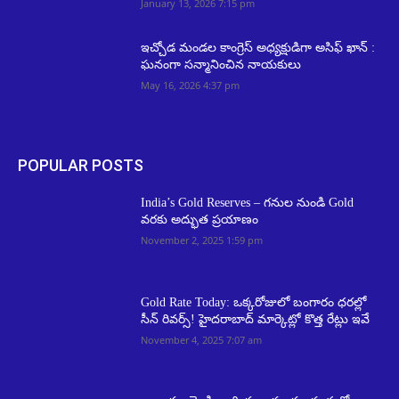
January 13, 2026 7:15 pm
ఇచ్చోడ మండల కాంగ్రెస్ అధ్యక్షుడిగా అసిఫ్ ఖాన్ :
ఘనంగా సన్మానించిన నాయకులు
May 16, 2026 4:37 pm
POPULAR POSTS
India’s Gold Reserves – గనుల నుండి Gold
వరకు అద్భుత ప్రయాణం
November 2, 2025 1:59 pm
Gold Rate Today: ఒక్కరోజులో బంగారం ధరల్లో
సీన్ రివర్స్! హైదరాబాద్ మార్కెట్లో కొత్త రేట్లు ఇవే
November 4, 2025 7:07 am