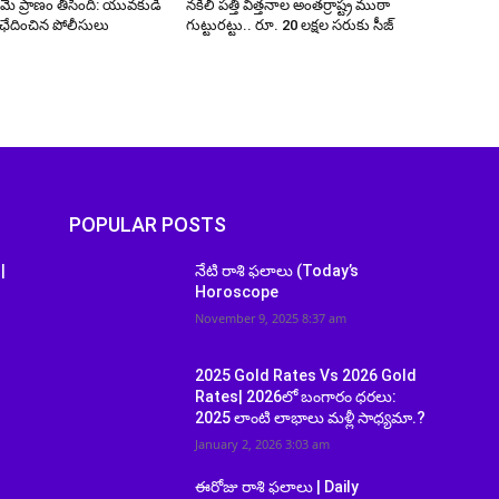
రమే ప్రాణం తీసింది: యువకుడి
నకిలీ పత్తి విత్తనాల అంతర్రాష్ట్ర ముఠా
ఛేదించిన పోలీసులు
గుట్టురట్టు.. రూ. 20 లక్షల సరుకు సీజ్
POPULAR POSTS
|
నేటి రాశి ఫలాలు (Today’s
Horoscope
November 9, 2025 8:37 am
2025 Gold Rates Vs 2026 Gold
Rates| 2026లో బంగారం ధరలు:
2025 లాంటి లాభాలు మళ్లీ సాధ్యమా.?
January 2, 2026 3:03 am
ఈరోజు రాశి ఫలాలు | Daily