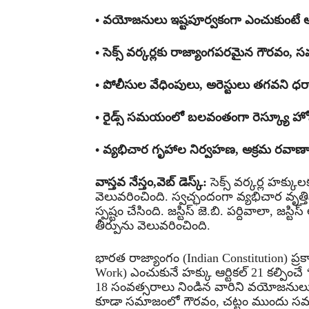
• వయోజనులు ఇష్టపూర్వకంగా ఎంచుకుంటే ఆర్ట
• సెక్స్ వర్కర్లకు రాజ్యాంగపరమైన గౌరవం, స
• పోలీసుల వేధింపులు, అరెస్టులు తగవని ధర్
• రైడ్స్ సమయంలో బలవంతంగా రెస్క్యూ హోమ్స
• వ్యభిచార గృహాల నిర్వహణ, అక్రమ రవాణా
వాస్తవ నేస్తం,వెబ్ డెస్క్:
సెక్స్ వర్కర్ల హక్కులక
వెలువరించింది. స్వచ్ఛందంగా వ్యభిచార వృత
స్పష్టం చేసింది. జస్టిస్ జె.బి. పర్దివాలా, 
తీర్పును వెలువరించింది.
భారత రాజ్యాంగం (Indian Constitution) ప
Work) ఎంచుకునే హక్కు ఆర్టికల్ 21 కల్పించే 
18 సంవత్సరాలు నిండిన వారిని వయోజనులుగా (
కూడా సమాజంలో గౌరవం, చట్టం ముందు సమాన 