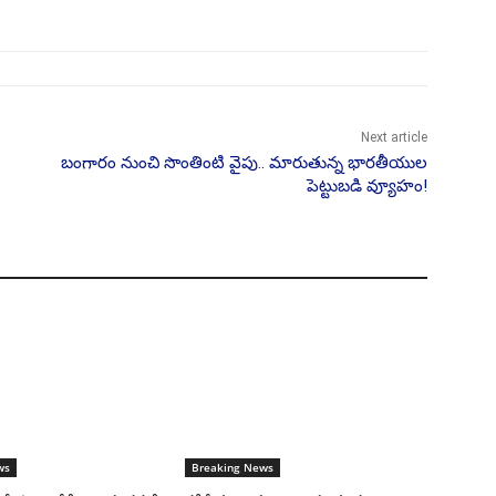
Next article
బంగారం నుంచి సొంతింటి వైపు.. మారుతున్న భారతీయుల
పెట్టుబడి వ్యూహం!
ws
Breaking News