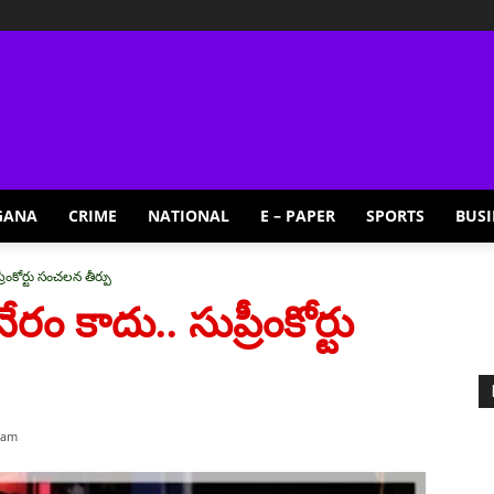
GANA
CRIME
NATIONAL
E – PAPER
SPORTS
BUSI
్రీంకోర్టు సంచలన తీర్పు
ేరం కాదు.. సుప్రీంకోర్టు
 am