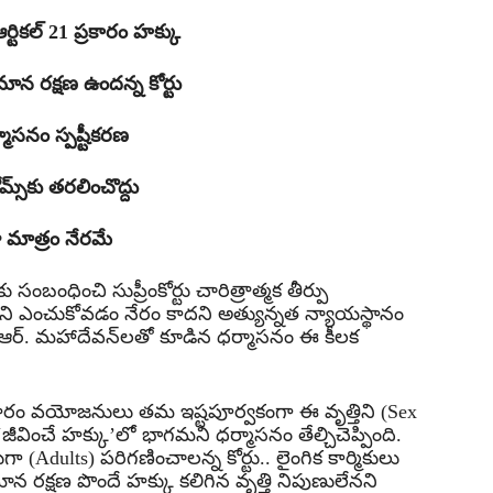
ికల్ 21 ప్రకారం హక్కు
మాన రక్షణ ఉందన్న కోర్టు
మాసనం స్పష్టీకరణ
్‌కు తరలించొద్దు
 మాత్రం నేరమే
ు సంబంధించి సుప్రీంకోర్టు చారిత్రాత్మక తీర్పు
్తిని ఎంచుకోవడం నేరం కాదని అత్యున్నత న్యాయస్థానం
జస్టిస్ ఆర్. మహాదేవన్‌లతో కూడిన ధర్మాసనం ఈ కీలక
్రకారం వయోజనులు తమ ఇష్టపూర్వకంగా ఈ వృత్తిని (Sex
‘జీవించే హక్కు’లో భాగమని ధర్మాసనం తేల్చిచెప్పింది.
Adults) పరిగణించాలన్న కోర్టు.. లైంగిక కార్మికులు
రక్షణ పొందే హక్కు కలిగిన వృత్తి నిపుణులేనని