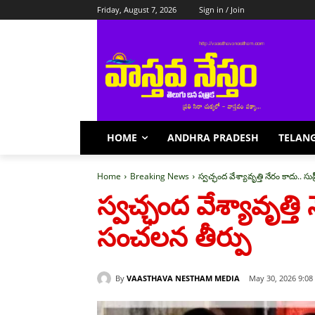
Friday, August 7, 2026
Sign in / Join
HOME
ANDHRA PRADESH
TELAN
Home
Breaking News
స్వచ్ఛంద వేశ్యావృత్తి నేరం కాదు.. సుప
స్వచ్ఛంద వేశ్యావృత్తి న
సంచలన తీర్పు
By
VAASTHAVA NESTHAM MEDIA
May 30, 2026 9:08