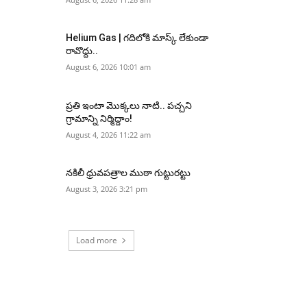
Helium Gas | గదిలోకి మాస్క్ లేకుండా
రావొద్దు..
August 6, 2026 10:01 am
ప్రతి ఇంటా మొక్కలు నాటి.. పచ్చని
గ్రామాన్ని నిర్మిద్దాం!
August 4, 2026 11:22 am
నకిలీ ధ్రువపత్రాల ముఠా గుట్టురట్టు
August 3, 2026 3:21 pm
Load more