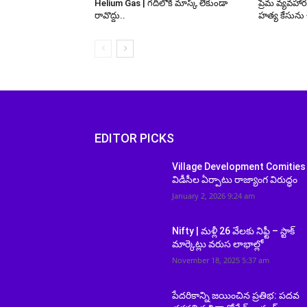
Helium Gas | గదిలోకి మాస్క్ లేకుండా
ప్రేమ వ్యవహా
రావొద్దు..
హత్య కేసును 
EDITOR PICKS
Village Development Comities 
విడీసీల ఏర్పాటు రాజ్యాంగ విరుద్ధం
January 2, 2026 9:24 am
Nifty | మళ్లీ 26 వేలకు నిఫ్టీ – స్టాక్
మార్కెట్లు వరుస లాభాల్లో
November 18, 2025 5:37 am
పేదరికాన్ని జయించిన ప్రతిభ: పదవ