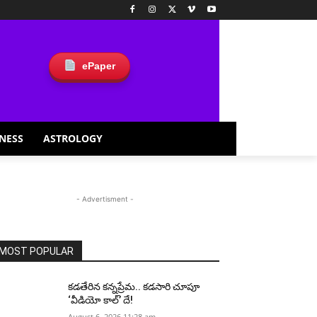
ePaper
NESS
ASTROLOGY
- Advertisment -
MOST POPULAR
కడతేరిన కన్నప్రేమ.. కడసారి చూపూ
‘వీడియో కాల్’ దే!
August 6, 2026 11:28 am