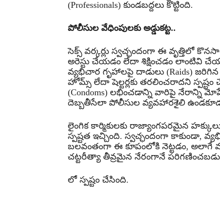
(Professionals) కుండబద్దలు కొట్టింది.
పోలీసుల వేధింపులకు అడ్డుకట్ట..
సెక్స్ వర్కర్లు స్వచ్ఛందంగా ఈ వృత్తిలో కొన
అరెస్టు చేయడం లేదా శిక్షించడం లాంటివి చేయ
వ్యభిచార గృహాలపై దాడులు (Raids) జరిగిన సం
హోమ్స్ లేదా షెల్టర్లకు తరలించరాదని స్పష్టం చ
(Condoms) లభించడాన్ని వారిపై నేరాన్ని మోప
దెబ్బతీసేలా పోలీసుల వ్యవహారశైలి ఉండకూడ
లైంగిక కార్మికులకు రాజ్యాంగపరమైన హక్కులు క
స్పష్టత ఇచ్చింది. స్వచ్ఛందంగా కాకుండా, 
బలవంతంగా ఈ కూపంలోకి నెట్టడం, అలాగే 
చట్టరీత్యా తీవ్రమైన నేరంగానే పరిగణించబడ
లో స్పష్టం చేసింది.
Share