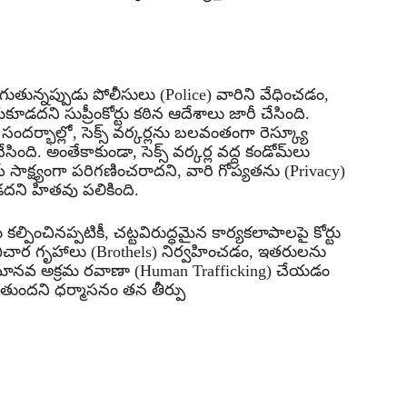
సాగుతున్నప్పుడు పోలీసులు (Police) వారిని వేధించడం,
కూడదని సుప్రీంకోర్టు కఠిన ఆదేశాలు జారీ చేసింది.
దర్భాల్లో, సెక్స్ వర్కర్లను బలవంతంగా రెస్క్యూ
ేసింది. అంతేకాకుండా, సెక్స్ వర్కర్ల వద్ద కండోమ్‌లు
ే సాక్ష్యంగా పరిగణించరాదని, వారి గోప్యతను (Privacy)
దని హితవు పలికింది.
ల్పించినప్పటికీ, చట్టవిరుద్ధమైన కార్యకలాపాలపై కోర్టు
వ్యభిచార గృహాలు (Brothels) నిర్వహించడం, ఇతరులను
మానవ అక్రమ రవాణా (Human Trafficking) చేయడం
ుతుందని ధర్మాసనం తన తీర్పు