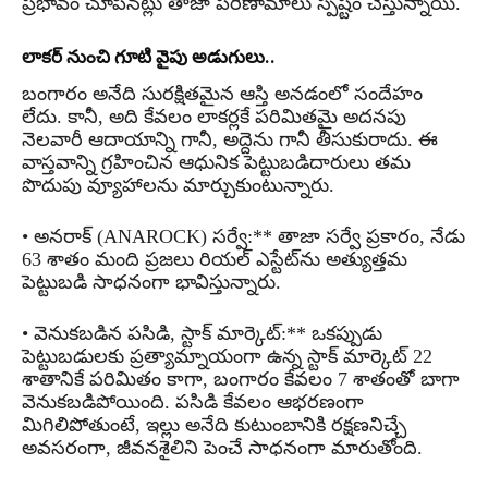
ప్రభావం చూపినట్లు తాజా పరిణామాలు స్పష్టం చేస్తున్నాయి.
లాకర్‌ నుంచి గూటి వైపు అడుగులు..
బంగారం అనేది సురక్షితమైన ఆస్తి అనడంలో సందేహం
లేదు. కానీ, అది కేవలం లాకర్లకే పరిమితమై అదనపు
నెలవారీ ఆదాయాన్ని గానీ, అద్దెను గానీ తీసుకురాదు. ఈ
వాస్తవాన్ని గ్రహించిన ఆధునిక పెట్టుబడిదారులు తమ
పొదుపు వ్యూహాలను మార్చుకుంటున్నారు.
• అనరాక్ (ANAROCK) సర్వే:** తాజా సర్వే ప్రకారం, నేడు
63 శాతం మంది ప్రజలు రియల్ ఎస్టేట్‌ను అత్యుత్తమ
పెట్టుబడి సాధనంగా భావిస్తున్నారు.
• వెనుకబడిన పసిడి, స్టాక్ మార్కెట్:** ఒకప్పుడు
పెట్టుబడులకు ప్రత్యామ్నాయంగా ఉన్న స్టాక్ మార్కెట్ 22
శాతానికే పరిమితం కాగా, బంగారం కేవలం 7 శాతంతో బాగా
వెనుకబడిపోయింది. పసిడి కేవలం ఆభరణంగా
మిగిలిపోతుంటే, ఇల్లు అనేది కుటుంబానికి రక్షణనిచ్చే
అవసరంగా, జీవనశైలిని పెంచే సాధనంగా మారుతోంది.