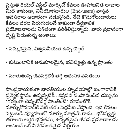
ప్రస్తుత రియల్ ఎస్టేట్ మార్కెట్ కేవలం ఊహాజనిత లాభాల
మీద కాకుండా, వినియోగదారుల (End-users) వాస్తవ
అవసరాల ఆధారంగా నడుస్తోంది. నేటి కొనుగోలుదారులు
కేవలం ధరల పెరుగుదలనే కాకుండా దీర్ఘకాలిక
ప్రయోజనాలను నిశితంగా పరిశీలిస్తున్నారు. వారు ప్రధానంగా
దృష్టి పెడుతున్న అంశాలు:
• నమ్మకమైన, విశ్వసనీయత ఉన్న బిల్డర్
• కుటుంబానికి అనుకూలమైన, భవిష్యత్తు ఉన్న ప్రాంతం
• మారుతున్న జీవనశైలికి తగ్గ ఆధునిక వసతులు
సాంప్రదాయకంగా భారతీయుల హృదయాల్లో బంగారానికి
ప్రత్యేక స్థానం ఉన్నప్పటికీ.. కష్టపడి సంపాదించిన డబ్బును
‘గర్వంగా చెప్పుకోదగ్గ సొంతింటి’ రూపంలోకి
మార్చుకోవడానికే నేటి తరం పెద్దపీట వేస్తోంది. ఇది కేవలం
పెట్టుబడి వ్యూహంలో మార్పు మాత్రమే కాదు.. భవిష్యత్తు
తరాలకు ఆర్థిక భద్రతను, ఉన్నతమైన జీవన ప్రమాణాలను
అందించే ఒక వివేకవంతమైన నిర్ణయం..!