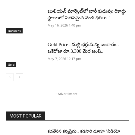
బులియన్ మార్కెట్‌లో భారీ కుదుపు: రికార్డు
స్థాయిలో పతనమైన వెండి ధరలు..!
May 16, 2026 1:40 pm
Business
Gold Price : మళ్లీ భగ్గుమన్న బంగారం..
ఒకేరోజు రూ.3,300 మేర జంప్..
May 7, 2026 12:17 pm
Gold
- Advertisment -
MOST POPULAR
కడతేరిన కన్నప్రేమ.. కడసారి చూపూ ‘వీడియో