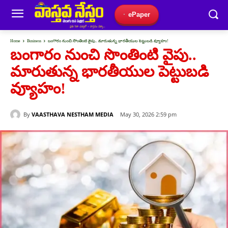
ePaper
Home
Business
బంగారం నుంచి సొంతింటి వైపు.. మారుతున్న భారతీయుల పెట్టుబడి వ్యూహం!
బంగారం నుంచి సొంతింటి వైపు..
మారుతున్న భారతీయుల పెట్టుబడి
వ్యూహం!
By
VAASTHAVA NESTHAM MEDIA
May 30, 2026 2:59 pm