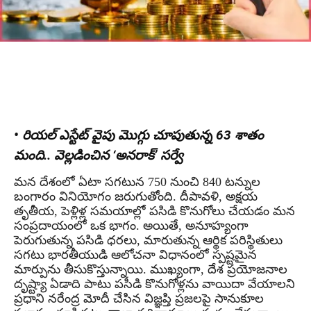
• రియల్ ఎస్టేట్ వైపు మొగ్గు చూపుతున్న 63 శాతం
మంది.. వెల్లడించిన ‘అనరాక్’ సర్వే
మన దేశంలో ఏటా సగటున 750 నుంచి 840 టన్నుల
బంగారం వినియోగం జరుగుతోంది. దీపావళి, అక్షయ
తృతీయ, పెళ్లిళ్ల సమయాల్లో పసిడి కొనుగోలు చేయడం మన
సంప్రదాయంలో ఒక భాగం. అయితే, అనూహ్యంగా
పెరుగుతున్న పసిడి ధరలు, మారుతున్న ఆర్థిక పరిస్థితులు
సగటు భారతీయుడి ఆలోచనా విధానంలో స్పష్టమైన
మార్పును తీసుకొస్తున్నాయి. ముఖ్యంగా, దేశ ప్రయోజనాల
దృష్ట్యా ఏడాది పాటు పసిడి కొనుగోళ్లను వాయిదా వేయాలని
ప్రధాని నరేంద్ర మోదీ చేసిన విజ్ఞప్తి ప్రజలపై సానుకూల