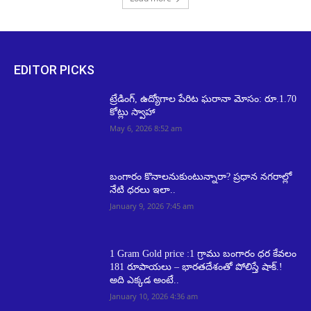
EDITOR PICKS
ట్రేడింగ్, ఉద్యోగాల పేరిట ఘరానా మోసం: రూ.1.70
కోట్లు స్వాహా
May 6, 2026 8:52 am
బంగారం కొనాలనుకుంటున్నారా? ప్రధాన నగరాల్లో
నేటి ధరలు ఇలా..
January 9, 2026 7:45 am
1 Gram Gold price :1 గ్రాము బంగారం ధర కేవలం
181 రూపాయలు – భారతదేశంతో పోలిస్తే షాక్.!
అది ఎక్కడ అంటే..
January 10, 2026 4:36 am