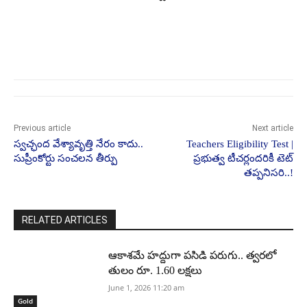
Previous article
Next article
స్వచ్ఛంద వేశ్యావృత్తి నేరం కాదు..
Teachers Eligibility Test |
సుప్రీంకోర్టు సంచలన తీర్పు
ప్రభుత్వ టీచర్లందరికీ టెట్
తప్పనిసరి..!
RELATED ARTICLES
ఆకాశమే హద్దుగా పసిడి పరుగు.. త్వరలో
తులం రూ. 1.60 లక్షలు
June 1, 2026 11:20 am
Gold