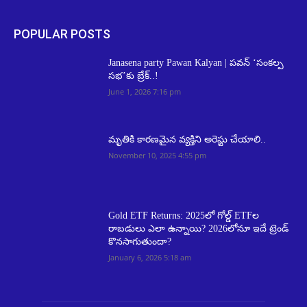
POPULAR POSTS
Janasena party Pawan Kalyan | పవన్ ‘సంకల్ప
సభ’కు బ్రేక్..!
June 1, 2026 7:16 pm
మృతికి కారణమైన వ్యక్తిని అరెస్టు చేయాలి..
November 10, 2025 4:55 pm
Gold ETF Returns: 2025లో గోల్డ్ ETFల
రాబడులు ఎలా ఉన్నాయి? 2026లోనూ ఇదే ట్రెండ్
కొనసాగుతుందా?
January 6, 2026 5:18 am