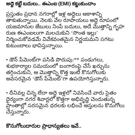
అద్దె కట్టే బదులు.. ఈఎంఐ (EMI) కట్టుకుందాం
ప్రస్తుతం ప్రధాన నగరాల్లో ఇళ్ల అద్దెలు ఆకాశాన్ని
తాకుతున్నాయి. నెలకు వేల రూపాయలు అద్దె రూపంలో
యజమానుల జేబులు నింపే బదులు, అదే మొత్తాన్ని గృహ
రుణ ఈఎంఐలుగా మలచుకుని ‘సొంత ఇల్లు’
నిర్మించుకోవడమే వివేకవంతమైన నిర్ణయమని సగటు
కుటుంబాలు భావిస్తున్నాయి.
• డౌన్ పేమెంట్‌గా పసిడి పొదుపు:** పండుగలు,
శుభకార్యాల సమయంలో బంగారంపై చేసే ఖర్చును
తగ్గించుకుని, ఆ మొత్తాన్ని కొత్త ఇంటి కొనుగోలుకు
అవసరమైన ‘డౌన్ పేమెంట్’గా ఉపయోగిస్తున్నారు.
• దీనివల్ల చిన్న లేదా అద్దె ఇళ్లలో నివసించే వారు సైతం
ధైర్యంగా నగర శివార్లలో కొత్తగా అభివృద్ధి చెందుతున్న
ప్రాంతాల్లో సరసమైన ధరలకు లభించే ఆస్తులను కొనుగోలు
చేస్తున్నారు.
కొనుగోలుదారుల ప్రాధాన్యతలు ఇవే..