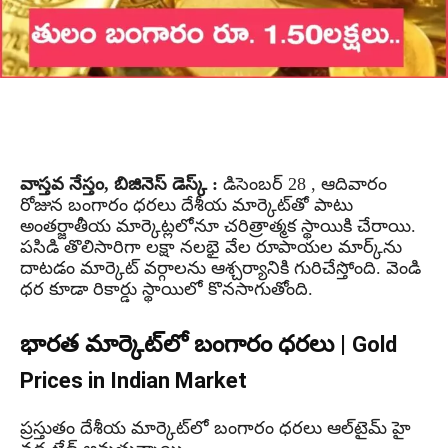
వాస్తవ నేస్తం, బిజినెస్ డెస్క్ :
డిసెంబర్ 28 , ఆదివారం
రోజున బంగారం ధరలు దేశీయ మార్కెట్‌తో పాటు
అంతర్జాతీయ మార్కెట్లలోనూ చరిత్రాత్మక స్థాయికి చేరాయి.
పసిడి తొలిసారిగా లక్షా నలభై వేల రూపాయల మార్క్‌ను
దాటడం మార్కెట్ వర్గాలను ఆశ్చర్యానికి గురిచేస్తోంది. వెండి
ధర కూడా రికార్డు స్థాయిలో కొనసాగుతోంది.
భారత మార్కెట్‌లో బంగారం ధరలు |
Gold
Prices in Indian Market
ప్రస్తుతం దేశీయ మార్కెట్‌లో బంగారం ధరలు ఆల్‌టైమ్ హై