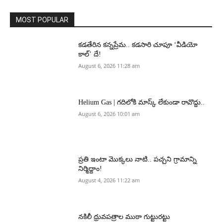
MOST POPULAR
కడతేరిన కన్నప్రేమ.. కడసారి చూపూ ‘వీడియో
కాల్’ దే!
August 6, 2026 11:28 am
Helium Gas | గదిలోకి మాస్క్ లేకుండా రావొద్దు..
August 6, 2026 10:01 am
ప్రతి ఇంటా మొక్కలు నాటి.. పచ్చని గ్రామాన్ని
నిర్మిద్దాం!
August 4, 2026 11:22 am
నకిలీ ధ్రువపత్రాల ముఠా గుట్టురట్టు