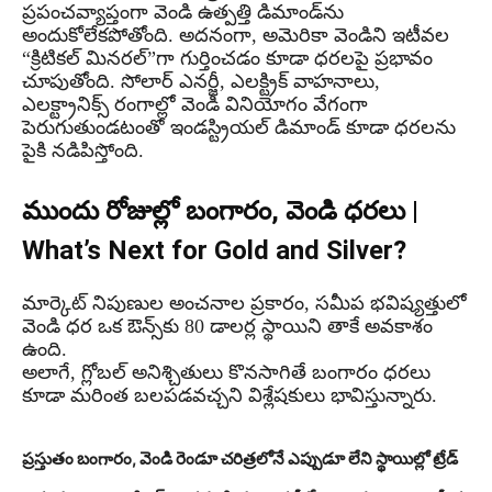
ప్రపంచవ్యాప్తంగా వెండి ఉత్పత్తి డిమాండ్‌ను
అందుకోలేకపోతోంది. అదనంగా, అమెరికా వెండిని ఇటీవల
“క్రిటికల్ మినరల్”గా గుర్తించడం కూడా ధరలపై ప్రభావం
చూపుతోంది. సోలార్ ఎనర్జీ, ఎలక్ట్రిక్ వాహనాలు,
ఎలక్ట్రానిక్స్ రంగాల్లో వెండి వినియోగం వేగంగా
పెరుగుతుండటంతో ఇండస్ట్రియల్ డిమాండ్ కూడా ధరలను
పైకి నడిపిస్తోంది.
ముందు రోజుల్లో బంగారం, వెండి ధరలు |
What’s Next for Gold and Silver?
మార్కెట్ నిపుణుల అంచనాల ప్రకారం, సమీప భవిష్యత్తులో
వెండి ధర ఒక ఔన్స్‌కు 80 డాలర్ల స్థాయిని తాకే అవకాశం
ఉంది.
అలాగే, గ్లోబల్ అనిశ్చితులు కొనసాగితే బంగారం ధరలు
కూడా మరింత బలపడవచ్చని విశ్లేషకులు భావిస్తున్నారు.
ప్రస్తుతం బంగారం, వెండి రెండూ చరిత్రలోనే ఎప్పుడూ లేని స్థాయిల్లో ట్రేడ్