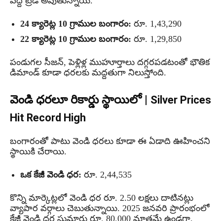
వద్ద ట్రేడ్ అవుతున్నాయి.
24 క్యారెట్ల 10 గ్రాముల బంగారం:
రూ. 1,43,290
22 క్యారెట్ల 10 గ్రాముల బంగారం:
రూ. 1,29,850
పండుగల సీజన్, పెళ్లిళ్ల ముహూర్తాలు దగ్గరపడటంతో భౌతిక
డిమాండ్ కూడా ధరలకు మద్దతుగా నిలుస్తోంది.
వెండి ధరలూ రికార్డు స్థాయిలో |
Silver Prices
Hit Record High
బంగారంతో పాటు వెండి ధరలు కూడా ఈ ఏడాది ఊహించని
స్థాయికి చేరాయి.
ఒక కేజీ వెండి ధర:
రూ. 2,44,535
కొన్ని మార్కెట్లలో వెండి ధర రూ. 2.50 లక్షలు దాటినట్లు
వ్యాపార వర్గాలు చెబుతున్నాయి. 2025 జనవరి ప్రారంభంలో
కేజీ వెండి ధర సుమారు రూ. 80,000 మాత్రమే ఉండగా,