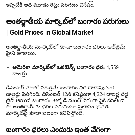
ఇప్పటికి అది మూడు రెట్లు పెరగడం విశేషం.
అంతర్జాతీయ మార్కెట్‌లో బంగారం పరుగులు
|
Gold Prices in Global Market
అంతర్జాతీయ మార్కెట్‌లో కూడా బంగారం ధరలు ఆల్‌టైమ్
హైని తాకాయి.
అమెరికా మార్కెట్‌లో ఒక ఔన్స్ బంగారం ధర:
4,559
డాలర్లు
డిసెంబర్ నెలలో మాత్రమే బంగారం ధర దాదాపు 320
డాలర్లు పెరిగింది. డిసెంబర్ 12న కనిష్టంగా 4,224 డాలర్ల వద్ద
ట్రేడ్ అయిన బంగారం, అక్కడి నుంచి వేగంగా పైకి కదిలింది.
ఈ అంతర్జాతీయ ధరల పెరుగుదల ప్రభావం భారత
మార్కెట్‌పై కూడా బలంగా కనిపిస్తోంది.
బంగారం ధరలు ఎందుకు ఇంత వేగంగా