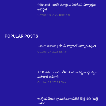
folic acid | ఐరన్ మాత్రలు వికటించి విద్యార్థుల
అవస్థత
October 30, 2025 10:08 pm
POPULAR POSTS
Rabies disease | రేబిస్ వ్యాధితో చిన్నారి మృతి
October 27, 2025 5:37 am
ACB ride : లంచం తీసుకుంటూ పట్టుబడ్డ జిల్లా
సహకార అధికారి
October 25, 2025 1:39 am
ఇచ్చోడ మేజర్ గ్రామపంచాయతీకి కొత్త శకం ‘జలై
జాకు’