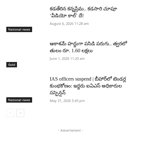
కడతేరిన కన్నప్రేమ.. కడసారి చూపూ
‘వీడియో కాల్’ దే!
August 6, 2026 11:28 am
National news
ఆకాశమే హద్దుగా పసిడి పరుగు.. త్వరలో
తులం రూ. 1.60 లక్షలు
June 1, 2026 11:20 am
Gold
IAS officers suspend | బీహార్‌లో టెండర్ల
కుంభకోణం: ఇద్దరు ఐఏఎస్ అధికారుల
సస్పెన్షన్
National news
May 31, 2026 5:43 pm
- Advertisment -