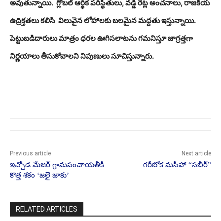
అవుతున్నాయి.
గ్లోబల్ ఆర్థిక పరిస్థితులు, వడ్డీ రేట్ల అంచనాలు, రాజకీయ
ఉద్రిక్తతలు కలిసి
విలువైన లోహాలకు బలమైన మద్దతు ఇస్తున్నాయి.
పెట్టుబడిదారులు మాత్రం ధరల ఊగిసలాటను గమనిస్తూ జాగ్రత్తగా
నిర్ణయాలు తీసుకోవాలని నిపుణులు సూచిస్తున్నారు.
Previous article
Next article
ఇచ్చోడ మేజర్ గ్రామపంచాయతీకి
గరీబోక మసిహా “సబీర్”
కొత్త శకం ‘జలై జాకు’
RELATED ARTICLES