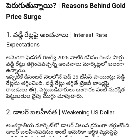
పెరుగుతున్నాయి? |
Reasons Behind Gold
Price Surge
1. వడ్డీ రేట్లపై అంచనాలు |
Interest Rate
Expectations
అమెరికా ఫెడరల్ రిజర్వ్ 2026 నాటికి కనీసం రెండు సార్లు
వడ్డీ రేట్లు తగ్గించవచ్చన్న అంచనాలు మార్కెట్లలో బలంగా
ఉన్నాయి.
ఇప్పటికే డిసెంబర్ నెలలోనే ఫెడ్ 25 బేసిస్ పాయింట్లు వడ్డీ
రేట్లను తగ్గించింది. వడ్డీ రేట్లు తగ్గితే ట్రెజరీ బాండ్లపై
రాబడులు తగ్గి, పెట్టుబడిదారులు బంగారం వంటి సురక్షిత
పెట్టుబడుల వైపు మొగ్గు చూపుతారు.
2. డాలర్ బలహీనత |
Weakening US Dollar
అంతర్జాతీయ మార్కెట్‌లో డాలర్ విలువ క్రమంగా తగ్గుతోంది.
డాలర్ బలహీనపడటం అంటే అమెరికా ఆర్థిక వ్యవస్థపై