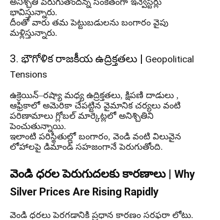
అనిశ్చితి పెరుగుతోందన్న సంకేతంగా ఇన్వెస్టర్లు
భావిస్తున్నారు.
దీంతో వారు తమ పెట్టుబడులను బంగారం వైపు
మళ్లిస్తున్నారు.
3. భౌగోళిక రాజకీయ ఉద్రిక్తతలు |
Geopolitical
Tensions
ఉక్రెయిన్–రష్యా మధ్య ఉద్రిక్తతలు, క్షిపణి దాడులు ,
ఆఫ్రికాలో అమెరికా చేపట్టిన వైమానిక చర్యలు వంటి
పరిణామాలు గ్లోబల్ మార్కెట్లలో అనిశ్చితిని
పెంచుతున్నాయి.
ఇలాంటి పరిస్థితుల్లో బంగారం, వెండి వంటి విలువైన
లోహాలపై డిమాండ్ సహజంగానే పెరుగుతోంది.
వెండి ధరల పెరుగుదలకు కారణాలు |
Why
Silver Prices Are Rising Rapidly
వెండి ధరలు పెరగడానికి ప్రధాన కారణం సరఫరా లోటు.