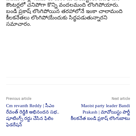
కౌంటర్లలో చనిపోగా కొన్ని వందలమంది లొంగిపోయారు.
బండి ప్రకాష్ లొంగిపోయిన తరహాలోనే ఇంకా చాలామంది
కీలకనేతలు లొంగిపోయేందుకు సిద్ధపడుతున్నారని
సమాచారం.
Previous article
Next article
Cm revanth Reddy | సీఎం
Maoist party leader Bandi
రేవంత్ రెడ్డికి అభినందన సభ..
Prakash | మావోయిస్టు పార్టీ
షూటింగ్స్ రద్దు చేసిన ఫిలిం
కీలకనేత బండి ప్రకాష్ లొంగుబాటు
ఫెడరేషన్