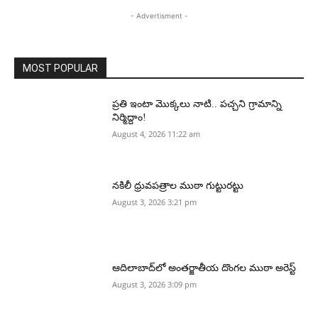
- Advertisment -
MOST POPULAR
ప్రతి ఇంటా మొక్కలు నాటి.. పచ్చని గ్రామాన్ని
నిర్మిద్దాం!
August 4, 2026 11:22 am
నకిలీ ధ్రువపత్రాల ముఠా గుట్టురట్టు
August 3, 2026 3:21 pm
ఆదిలాబాద్‌లో అంతర్జాతీయ దొంగల ముఠా అరెస్ట్
August 3, 2026 3:09 pm