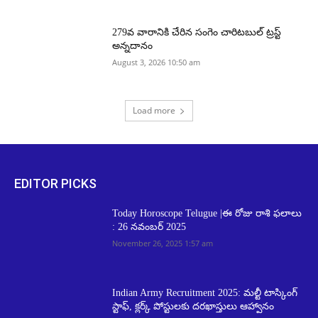
279వ వారానికి చేరిన సంగెం చారిటబుల్ ట్రస్ట్
అన్నదానం
August 3, 2026 10:50 am
Load more
EDITOR PICKS
Today Horoscope Telugue |ఈ రోజు రాశి ఫలాలు
: 26 నవంబర్ 2025
November 26, 2025 1:57 am
Indian Army Recruitment 2025: మల్టీ టాస్కింగ్
స్టాఫ్‌, క్లర్క్ పోస్టులకు దరఖాస్తులు ఆహ్వానం