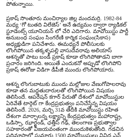
పోతున్నాయి.
ప్రకాష్ సొంతూరు మంచిర్యాల జిల్ల మందమర్రి. 1982-84
మధ్య ‘గో టుతది విలేజెస్’ అనే ఉద్యమం ద్వారా ర్యాడికల్
స్టూడెంట్స్ యూనియన్ లో చేరి ఎదిగారు. మావోయిస్టు పార్టీ
అనుబంధ సంఘం సింగరేణి కార్మిక సంఘం(సికాస)
అధ్యక్షుడిగా పనిచేశారు. ఈమధ్యనే పోలీసులకు
లొంగిపోయిన తక్కళ్ళపల్లి వాసుదేవరావు అలియాస్
ఆశన్నతో పాటు బండి ప్రకాష్ కూడా లొంగిపోతాడని బాగా
ప్రచారం జరిగింది. అయితే ఎందుకనో అప్పుడో లొంగిపోని
ప్రకాష్ ఈరోజు విడిగా డీపీజీ ముందు లొంగిపోయారు.
ఆశన్న లొంగుబాటుకు ముందు మల్లోజుల వేణుగోపాలరావు
కూడా తన మద్దతుదారులతో లొంగిపోయిన విషయం
తెలిసిందే. ఆపరేషన్ కగార్ పేరుతో దేశంలో మావోయిస్టుల
ఏరివేతే టార్గెట్ గా కేంద్రప్రభుత్వం పనిచేస్తేన్న విషయం
తెలిసిందే. 2026, మర్చి 31వ తేదీకి మావోయిస్టు రహిత
దేశంగా మార్చాలన్న లక్ష్యాన్ని కేంద్రప్రభుత్వం మహారాష్ట్ర,
ఒడిస్సా, ఝార్ఖండ్, ఛత్తీస్ గఢ్, తెలంగాణ ప్రభుత్వాల
సహకారంతో విజయవంతంగా ముందుకెళుతోంది. గడచిన
పదిమాసాల్లో సుమారు 1500 మావోయిస్టులు వివిధ ఎన్