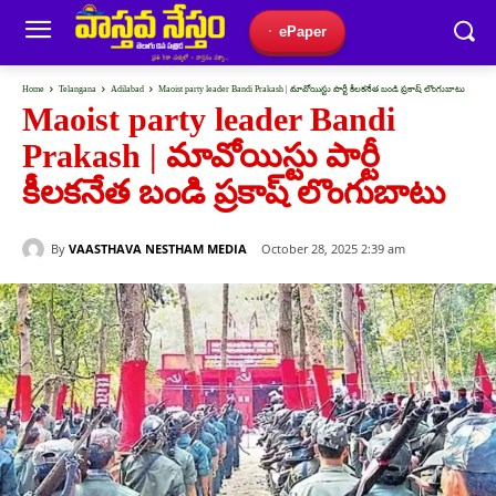
ePaper
Home
Telangana
Adilabad
Maoist party leader Bandi Prakash | మావోయిస్టు పార్టీ కీలకనేత బండి ప్రకాష్ లొంగుబాటు
Maoist party leader Bandi
Prakash | మావోయిస్టు పార్టీ
కీలకనేత బండి ప్రకాష్ లొంగుబాటు
By
VAASTHAVA NESTHAM MEDIA
October 28, 2025 2:39 am