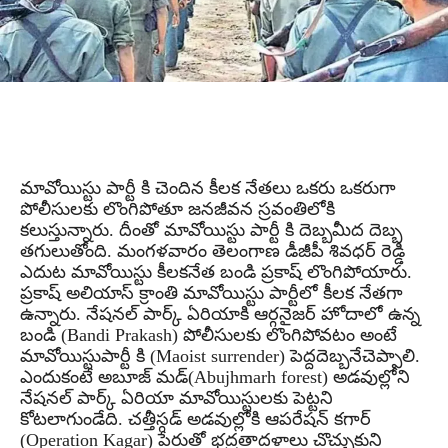
మావోయిస్టు పార్టీ కి చెందిన కీలక నేతలు ఒకరు ఒకరుగా
పోలీసులకు లొంగిపోతూ జనజీవన స్రవంతిలోకి
కలుస్తున్నారు. దీంతో మావోయిస్టు పార్టీ కి దెబ్బమీద దెబ్బ
తగులుతోంది. మంగళవారం తెలంగాణ డీజీపీ శివధర్ రెడ్డి
ఎదుట మావోయిస్టు కీలకనేత బండి ప్రకాష్ లొంగిపోయారు.
ప్రకాష్ అలియాస్ క్రాంతి మావోయిస్టు పార్టీలో కీలక నేతగా
ఉన్నారు. నేషనల్ పార్క్ ఏరియాకి ఆర్గనైజర్ హోదాలో ఉన్న
బండి (Bandi Prakash) పోలీసులకు లొంగిపోవటం అంటే
మావోయిస్టుపార్టీ కి (Maoist surrender) పెద్దదెబ్బనేచెప్పాలి.
ఎందుకంటే అబూజ్ మడ్(Abujhmarh forest) అడవుల్లోని
నేషనల్ పార్క్ ఏరియా మావోయిస్టులకు పెట్టని
కోటలాగుండేది. చత్తీస్గడ్ అడవుల్లోకి ఆపరేషన్ కగార్
(Operation Kagar) పేరుతో భద్రతాదళాలు చొచ్చుకుని