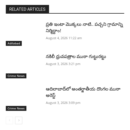
RELATED ARTICLES
ప్రతి ఇంటా మొక్కలు నాటి.. పచ్చని గ్రామాన్ని
నిర్మిద్దాం!
August 4, 2026 11:22 am
Adilabad
నకిలీ ధ్రువపత్రాల ముఠా గుట్టురట్టు
August 3, 2026 3:21 pm
Crime News
ఆదిలాబాద్‌లో అంతర్జాతీయ దొంగల ముఠా
అరెస్ట్
August 3, 2026 3:09 pm
Crime News