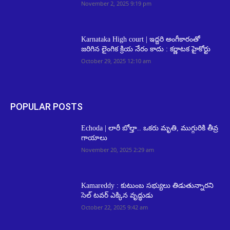
November 2, 2025 9:19 pm
Karnataka High court | ఇద్దరి అంగీకారంతో
జరిగిన లైంగిక క్రియ నేరం కాదు : కర్ణాటక హైకోర్టు
October 29, 2025 12:10 am
POPULAR POSTS
Echoda | లారీ బోల్తా.. ఒకరు మృతి, ముగ్గురికి తీవ్ర
గాయాలు
November 20, 2025 2:29 am
Kamareddy : కుటుంబ సభ్యులు తిడుతున్నారని
సెల్‌ టవర్‌ ఎక్కిన వృద్ధుడు
October 22, 2025 9:42 am