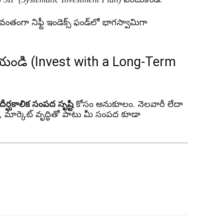
తంగా నిఫ్టీ ఇండెక్స్ ఫండ్‌లో భాగస్వామిగా
ి చేయండి (Invest with a Long-Term
దీర్ఘకాలిక సంపద సృష్టి
కోసం అనుకూలం. నెలవారీ లేదా
ితే, మార్కెట్ వృద్ధితో పాటు మీ సంపద కూడా