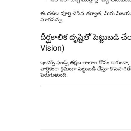
ఈ దశలు పూర్తి చేసిన తర్వాత, మీరు విజయవం
మారవచ్చు.
దీర్ఘకాలిక దృష్టితో పెట్టుబడ
Vision)
ఇండెక్స్ ఫండ్స్ తక్షణ లాభాల కోసం కాకుండా,
వార్షికంగా క్రమంగా పెట్టుబడి చేస్తూ కొనసాగ
పెరుగుతుంది.
Share