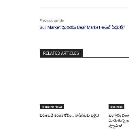
Previous article
Bull Market మరియు Bear Market అంటే ఏమిటి?
RELATED ARTICLES
Trending News
Business
వరుణుడి కరుణ కోసం.. గాడిదలకు పెళ్లి..!
బంగారం నుంచి
మారుతున్న భ
వ్యూహం!