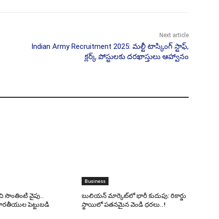
Next article
Indian Army Recruitment 2025: మల్టీ టాస్కింగ్ స్టాఫ్‌,
క్లర్క్ పోస్టులకు దరఖాస్తులు ఆహ్వానం
Business
 సొంతింటి వైపు..
బులియన్ మార్కెట్‌లో భారీ కుదుపు: రికార్డు
ారతీయుల పెట్టుబడి
స్థాయిలో పతనమైన వెండి ధరలు..!