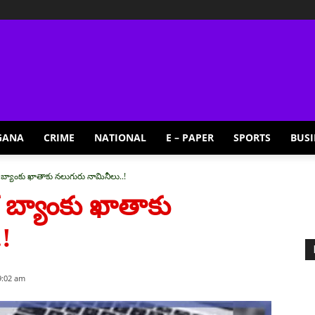
GANA
CRIME
NATIONAL
E – PAPER
SPORTS
BUSI
్యాంకు ఖాతాకు న‌లుగురు నామినీలు..!
 బ్యాంకు ఖాతాకు
!
9:02 am