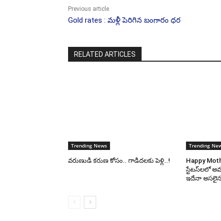
Previous article
Gold rates : మ‌ళ్లీ పెరిగిన బంగారం ధ‌ర‌
RELATED ARTICLES
Trending News
Trending Ne
వరుణుడి కరుణ కోసం.. గాడిదలకు పెళ్లి..!
Happy Mother
స్టేటస్‌లలో అమ్
ఇదేనా అసలైన 