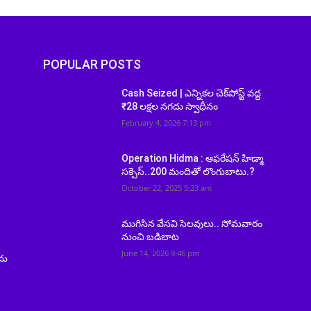
POPULAR POSTS
Cash Seized | ఎన్నికల చెక్‌పోస్ట్ వద్ద
₹28 లక్షల నగదు స్వాధీనం
February 4, 2026 7:13 pm
Operation Hidma : ఆఫరేషన్‌ హిడ్మా
సక్సెస్‌..200 మందితో లొంగుబాటు.?
October 22, 2025 5:23 am
ముగిసిన వేసవి సెలవులు.. సోమవారం
నుంచి బడిబాట
June 14, 2026 9:46 pm
దు