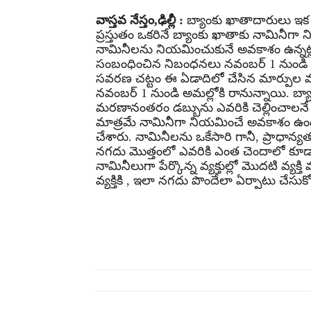
వాస్తవ నేస్తం,ఢిల్లీ :
బ్యాంకు ఖాతాదారులు ఇక న
ప్ర‌స్తుతం ఒక‌రినే బ్యాంకు ఖాతాకు నామినీ
నామినీలను నియ‌మించుకునే అవ‌కాశం ఉన్న‌ట్లు కేం
సంబంధించిన నిబంధ‌న‌లు న‌వంబ‌ర్ 1 నుండి అమ‌ల్
స‌వ‌ర‌ణ చ‌ట్టం ఈ ఏడాదిలో చేసిన మార్పుల వ‌
న‌వంబ‌ర్ 1 నుండి అమ‌ల్లోకి రానున్నాయి. బ
మ‌ర‌ణానంత‌రం డ‌బ్బును ఎవ‌రికి చెల్లించాల‌న
మాత్ర‌మే నామినీగా నియ‌మించే అవ‌కాశం ఉండేది
చేశారు. నామినీల‌ను ఒకేసారి గానీ, ప్రాధాన
నగ‌దు మొత్తంలో ఎవ‌రికి ఎంత చెందాలో కూడా 
నామినీలుగా పేర్కొన్న వ్య‌క్తుల్లో మొద‌టి వ్య‌క్తి మ‌
వ్య‌క్తికి , ఇలా న‌గ‌దు పొందేలా ఏర్పాటు చేసుకో
Share