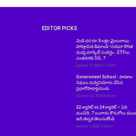
EDITOR PICKS
వెండి ధర రూ.3 లక్షల మైలురాయి :
పారిశ్రామిక డిమాండ్–సరఫరా కొరత
మధ్య మార్కెట్ సందిగ్ధం.. ETFలు
ఎంతవరకు సేఫ్..?
January 17, 2026 1:10 pm
Government School : పాఠశాల
నిధులు దుర్వినియోగం చేసిన
ప్రధానోపాధ్యాయుడు
October 22, 2025 6:06 am
22 క్యారెట్ vs 24 క్యారెట్ – ఏది
మంచిది..? బంగారం కొనుగోలు ముం
ఇది తప్పక తెలుసుకోండి
January 1, 2026 2:24 pm