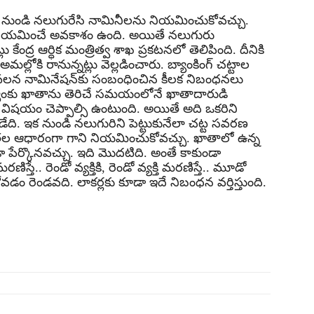
ుండి న‌లుగురేసి నామినీల‌ను నియ‌మించుకోవ‌చ్చు.
గా నియ‌మించే అవ‌కాశం ఉంది. అయితే న‌లుగురు
ద్ర ఆర్ధిక మంత్రిత్వ శాఖ ప్ర‌క‌ట‌న‌లో తెలిపింది. దీనికి
లోకి రానున్న‌ట్లు వెల్ల‌డించారు. బ్యాంకింగ్ చ‌ట్టాల
ల‌న నామినేష‌న్‌కు సంబంధించిన కీల‌క‌ నిబంధ‌న‌లు
్యాంకు ఖాతాను తెరిచే స‌మ‌యంలోనే ఖాతాదారుడి
ే విష‌యం చెప్పాల్సి ఉంటుంది. అయితే అది ఒక‌రిని
. ఇక నుండి న‌లుగురిని పెట్టుకునేలా చ‌ట్ట స‌వ‌ర‌ణ
్య‌త‌ల ఆధారంగా గాని నియ‌మించుకోవ‌చ్చు. ఖాతాలో ఉన్న
పేర్కొన‌వ‌చ్చు. ఇది మొద‌టిది. అంతే కాకుండా
ర‌ణిస్తే.. రెండో వ్య‌క్తికి, రెండో వ్య‌క్తి మ‌ర‌ణిస్తే.. మూడో
వ‌డం రెండ‌వ‌ది. లాక‌ర్ల‌కు కూడా ఇదే నిబంధ‌న వ‌ర్తిస్తుంది.