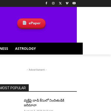
ePaper
NESS
ASTROLOGY
- Advertisment -
MOST POPULAR
వ్యక్తిపై దాడి కేసులో నిందితుడికి
జరిమానా
August 7, 2026 9:13 pm