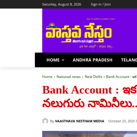
Saturday, August 8, 2026
Sign in / Join
HOME
ANDHRA PRADESH
TELAN
Home
National news
New Delhi
Bank Account : ఇక బ
Bank Account : ఇక
న‌లుగురు నామినీలు..
By
VAASTHAVA NESTHAM MEDIA
October 23, 2025 