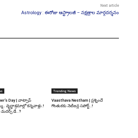
Next article
Astrology : ఈరోజు ఆస్ట్రాలజీ – నక్షత్రాల మార్గదర్శనం
ws
Trending News
’s Day | వాట్సాప్
Vaasthava Nestham | ప్రశ్నించే
మ.. వృద్ధాశ్రమాల్లో కన్నవాళ్లు.!
గొంతుకకు నెటిజన్ల సపోర్ట్..!
మదర్స్ డే..?