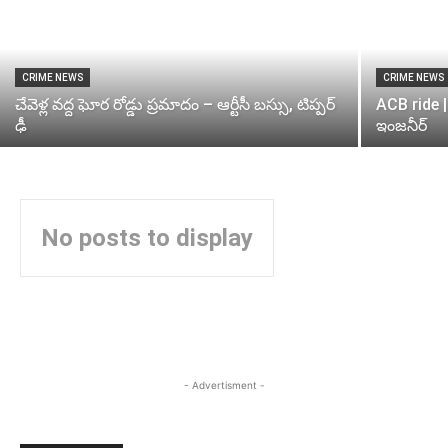
CRIME NEWS
CRIME NEWS
చేవెళ్ల వద్ద ఘోర రోడ్డు ప్రమాదం – ఆర్టీసీ బస్సు, టిప్పర్
ACB ride | 
ఢీ
ఇంజనీర్
No posts to display
- Advertisment -