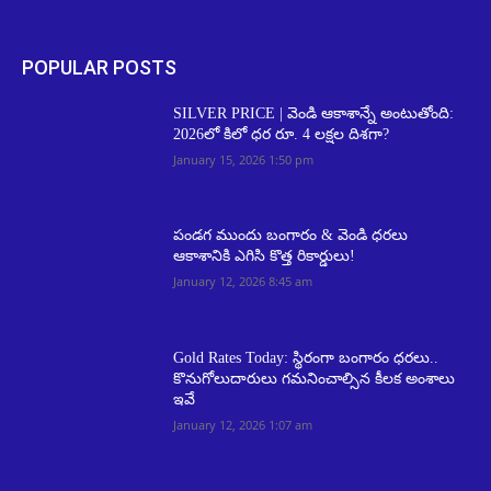
POPULAR POSTS
SILVER PRICE | వెండి ఆకాశాన్నే అంటుతోంది:
2026లో కిలో ధర రూ. 4 లక్షల దిశగా?
January 15, 2026 1:50 pm
పండగ ముందు బంగారం & వెండి ధరలు
ఆకాశానికి ఎగిసి కొత్త రికార్డులు!
January 12, 2026 8:45 am
Gold Rates Today: స్థిరంగా బంగారం ధరలు..
కొనుగోలుదారులు గమనించాల్సిన కీలక అంశాలు
ఇవే
January 12, 2026 1:07 am