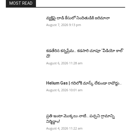
MOST READ
వ్యక్తిపై దాడి కేసులో నిందితుడికి జరిమానా
August 7, 2026 9:13 pm
కడతేరిన కన్నప్రేమ.. కడసారి చూపూ ‘వీడియో కాల్’
దే!
August 6, 2026 11:28 am
Helium Gas | గదిలోకి మాస్క్ లేకుండా రావొద్దు..
August 6, 2026 10:01 am
ప్రతి ఇంటా మొక్కలు నాటి.. పచ్చని గ్రామాన్ని
నిర్మిద్దాం!
August 4, 2026 11:22 am