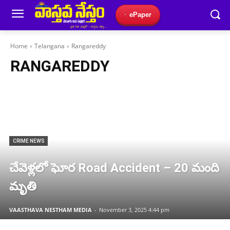
ePaper
Home
Telangana
Rangareddy
RANGAREDDY
CRIME NEWS
చేవెళ్లలో ఘోర Road Accident – 20 మంది
మృతి
VAASTHAVA NESTHAM MEDIA
-
November 3, 2025 4:44 pm