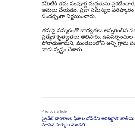
కమిటీకి తమ సంపూర్ణ మద్దతును ప్రకటించారు
అమలు చేయడం, ప్రజా సమస్యల పరిష్కారం
సందర్భంగా నిర్ణయించారు.
తమపై నమ్మకంతో బాధ్యతలు అప్పగించిన సభ
ప్రత్యేక కృతజ్ఞతలు తెలిపారు. ఉపసర్పంచుల
పోరాడుతామని, మండలంలోని అన్ని గ్రామ పం
వారు స్పష్టం చేశారు.
Share
Previous article
ప్రైవేట్ పాఠశాలల ఫీజుల దోపిడీని అరికట్టాలి: జాతీయ
మానవ హక్కుల మండలి