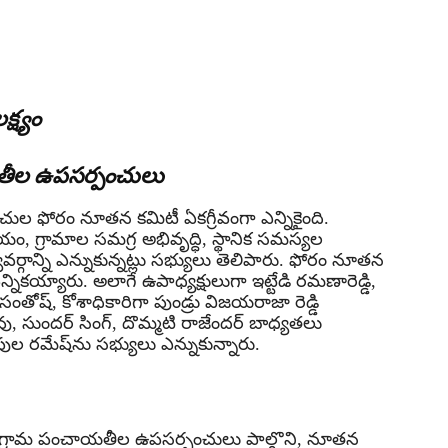
్ష్యం
యతీల ఉపసర్పంచులు
 ఫోరం నూతన కమిటీ ఏకగ్రీవంగా ఎన్నికైంది.
్రామాల సమగ్ర అభివృద్ధి, స్థానిక సమస్యల
ర్గాన్ని ఎన్నుకున్నట్లు సభ్యులు తెలిపారు. ఫోరం నూతన
 ఎన్నికయ్యారు. అలాగే ఉపాధ్యక్షులుగా ఇట్టేడి రమణారెడ్డి,
సంతోష్, కోశాధికారిగా పుండ్రు విజయరాజా రెడ్డి
ు, సుందర్ సింగ్, దొమ్మటి రాజేందర్ బాధ్యతలు
పుల రమేష్‌ను సభ్యులు ఎన్నుకున్నారు.
గ్రామ పంచాయతీల ఉపసర్పంచులు పాల్గొని, నూతన