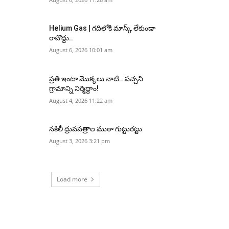
Helium Gas | గదిలోకి మాస్క్ లేకుండా
రావొద్దు..
August 6, 2026 10:01 am
ప్రతి ఇంటా మొక్కలు నాటి.. పచ్చని
గ్రామాన్ని నిర్మిద్దాం!
August 4, 2026 11:22 am
నకిలీ ధ్రువపత్రాల ముఠా గుట్టురట్టు
August 3, 2026 3:21 pm
Load more