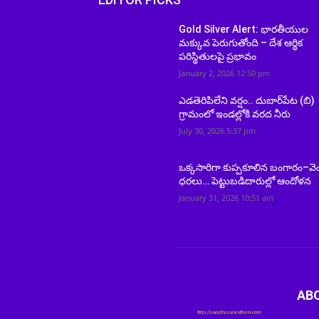
Gold Silver Alert: భారతీయుల
మక్కువ పెరుగుతోంది – దేశ ఆర్థిక
పరిస్థితులపై ప్రభావం
January 2, 2026 12:50 pm
ఎడతెరిపిలేని వర్షం.. దుబార్‌పేట (బి)
గ్రామంలో ఇండల్లోకి వరద నీరు
July 30, 2026 5:37 pm
ఒక్కసారిగా కుప్పకూలిన బంగారం–వె
ధరలు… పెట్టుబడిదారుల్లో ఆందోళన
January 31, 2026 10:51 am
AB