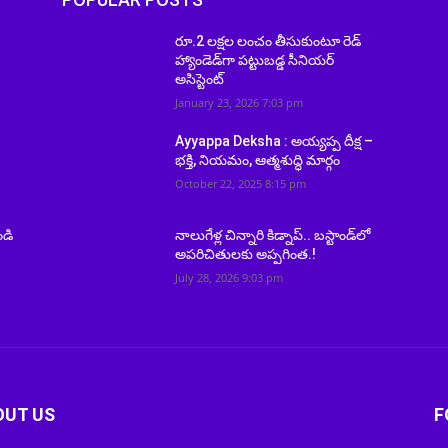
రూ.2 లక్షల లంచం తీసుకుంటూ రెడ్
హ్యాండెడ్‌గా పట్టుబడ్డ సీనియర్
అసిస్టెంట్
January 23, 2026 7:03 pm
Ayyappa Deksha : అయ్యప్ప దీక్ష –
భక్తి, నియమం, ఆత్మశుద్ధి మార్గం
October 22, 2025 8:15 pm
ండి
నాలుగేళ్ల చిన్నారి కిడ్నాప్.. బస్టాండ్‌లో
అపరిచితులకు అప్పగింత.!
July 28, 2026 9:03 pm
OUT US
F