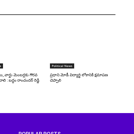
s
Political News
, వార్డు మెంబర్లకు గౌరవ
ప్రధాని మోడీ విద్యార్థి లోకానికి క్షమాపణ
లి : బద్దం రాంచందర్ రెడ్డి
చెప్పాలి
POPULAR POSTS