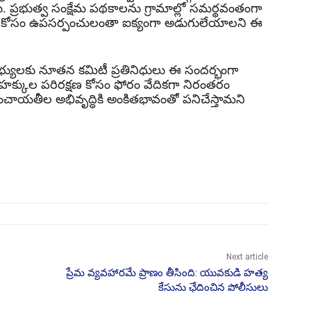
. ప్రభుత్వ సంక్షేమ పథకాలను గ్రామాల్లో సమర్థవంతంగా
 కోసం ఉపసర్పంచులంతా ఐక్యంగా అడుగులేయాలని ఈ
్యులకు నూతన కమిటీ ప్రతినిధులు ఈ సందర్భంగా
 హక్కుల పరిరక్షణ కోసం ఫోరం వేదికగా నిరంతరం
చాయతీల అభివృద్ధికి అంకితభావంతో పనిచేస్తామని
Next article
ప్రేమ వ్యవహారమే ప్రాణం తీసింది: యువకుడి హత్య
కేసును ఛేదించిన పోలీసులు