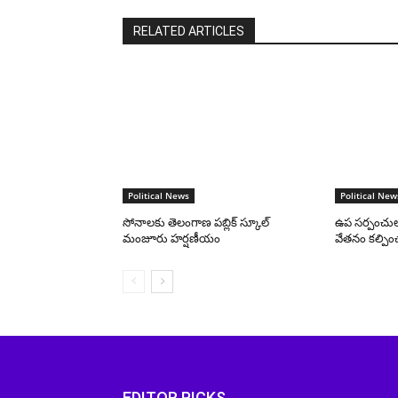
RELATED ARTICLES
Political News
Political New
సోనాలకు తెలంగాణ పబ్లిక్ స్కూల్
ఉప సర్పంచులు
మంజూరు హర్షణీయం
వేతనం కల్పించా
EDITOR PICKS