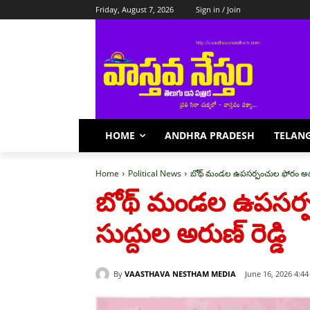
Friday, August 7, 2026
Sign in / Join
HOME
ANDHRA PRADESH
TELAN
Home
Political News
బోథ్ మండల ఉపసర్పంచుల ఫోరం అధ్యక్ష
బోథ్ మండల ఉపసర్పం
సుద్దుల అరుణ్ రెడ్డి
By
VAASTHAVA NESTHAM MEDIA
June 16, 2026 4:4