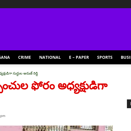
GANA
CRIME
NATIONAL
E – PAPER
SPORTS
BUSI
ుడిగా సుద్దుల అరుణ్ రెడ్డి
చుల ఫోరం అధ్యక్షుడిగా
4 pm