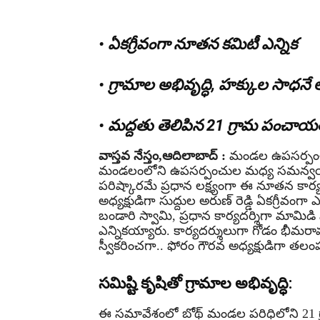
• ఏకగ్రీవంగా నూతన కమిటీ ఎన్నిక
• గ్రామాల అభివృద్ధి, హక్కుల సాధనే లక
• మద్దతు తెలిపిన 21 గ్రామ పంచా
వాస్తవ నేస్తం,ఆదిలాబాద్ :
మండల ఉపసర్పంచుల
మండలంలోని ఉపసర్పంచుల మధ్య సమన్వయం, గ
పరిష్కారమే ప్రధాన లక్ష్యంగా ఈ నూతన కార్యవ
అధ్యక్షుడిగా సుద్దుల అరుణ్ రెడ్డి ఏకగ్రీవంగా
బండారి స్వామి, ప్రధాన కార్యదర్శిగా మామిడి 
ఎన్నికయ్యారు. కార్యదర్శులుగా గోడం భీమరావ
స్వీకరించగా.. ఫోరం గౌరవ అధ్యక్షుడిగా తలం
సమిష్టి కృషితో గ్రామాల అభివృద్ధి:
ఈ సమావేశంలో బోథ్ మండల పరిధిలోని 21 