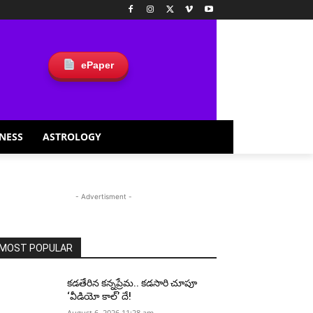
ePaper
NESS
ASTROLOGY
- Advertisment -
MOST POPULAR
కడతేరిన కన్నప్రేమ.. కడసారి చూపూ
‘వీడియో కాల్’ దే!
August 6, 2026 11:28 am