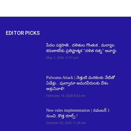
EDITOR PICKS
పేదల పక్షపాతి.. దళితుల గొంతుక.. మల్యాల
కరుణాకర్‌కు ప్రతిష్టాత్మక “దళిత రత్న” అవార్డు
May 1, 2026 11:51 pm
Pulwama Attack | నెత్తుటి మరకలకు నేటితో
ఏడేళ్లు.. పుల్వామా అమరవీరులకు దేశం
అశ్రునివాళి!
February 14, 2026 8:32 am
New rules implementation | నవంబర్ 1
నుంచి..కొత్త రూల్స్.!
October 29, 2025 11:26 am