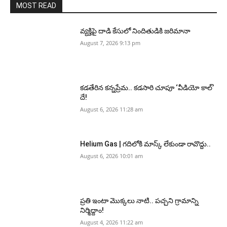
MOST READ
వ్యక్తిపై దాడి కేసులో నిందితుడికి జరిమానా
August 7, 2026 9:13 pm
కడతేరిన కన్నప్రేమ.. కడసారి చూపూ ‘వీడియో కాల్’
దే!
August 6, 2026 11:28 am
Helium Gas | గదిలోకి మాస్క్ లేకుండా రావొద్దు..
August 6, 2026 10:01 am
ప్రతి ఇంటా మొక్కలు నాటి.. పచ్చని గ్రామాన్ని
నిర్మిద్దాం!
August 4, 2026 11:22 am