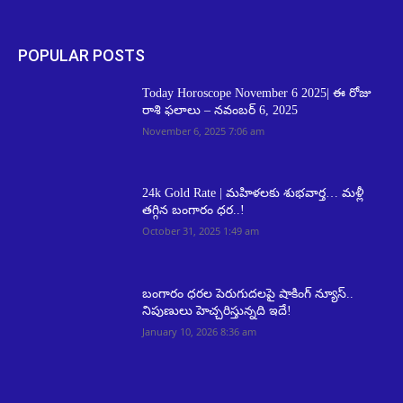
POPULAR POSTS
Today Horoscope November 6 2025| ఈ రోజు
రాశి ఫలాలు – నవంబర్ 6, 2025
November 6, 2025 7:06 am
24k Gold Rate | మహిళలకు శుభవార్త… మళ్లీ
తగ్గిన బంగారం ధర..!
October 31, 2025 1:49 am
బంగారం ధరల పెరుగుదలపై షాకింగ్ న్యూస్..
నిపుణులు హెచ్చరిస్తున్నది ఇదే!
January 10, 2026 8:36 am