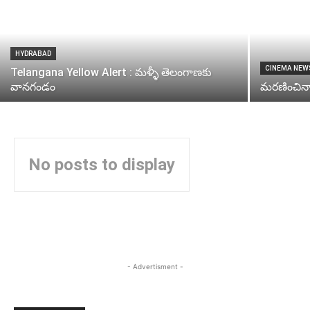
HYDRABAD
CINEMA NEW
Telangana Yellow Alert : మళ్ళీ తెలంగాణకు
వానగండం
మరణించినా 
No posts to display
- Advertisment -