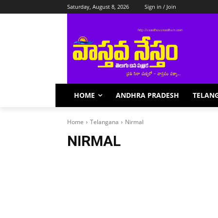
Saturday, August 8, 2026
Sign in / Join
HOME
ANDHRA PRADESH
TELAN
Home
Telangana
Nirmal
NIRMAL