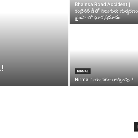
Bhainsa Road Accident |
కంటైనర్ ఢీతో నలుగురు దుర్మరణం
భైంసా లో ఘోర ప్రమాదం
!
NIRMAL
Nirmal : యాచకుల లెక్కింపు..!