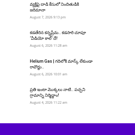
వ్యక్తిపై దాడి కేసులో నిందితుడికి
జరిమానా
August 7, 2026 9:13 pm
కడతేరిన కన్నప్రేమ.. కడసారి చూపూ
‘వీడియో కాల్’ దే!
August 6, 2026 11:28 am
Helium Gas | గదిలోకి మాస్క్ లేకుండా
రావొద్దు..
August 6, 2026 10:01 am
ప్రతి ఇంటా మొక్కలు నాటి.. పచ్చని
గ్రామాన్ని నిర్మిద్దాం!
August 4, 2026 11:22 am