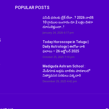
POPULAR POSTS
పసిడి ధరలకు బ్రేక్ లేదా..? 2026 నాటికి
10 గ్రాముల బంగారం రూ.2 లక్షల దిశగా
దూసుకెళ్తుందా..!
January 24, 2026 6:17 pm
్
Today Horoscope in Telugu |
Daily Astrology | ఈరోజు రాశి
ఫలాలు – 26 అక్టోబర్ 2025
October 25, 2025 7:10 pm
.
Mediguda Ashram School :
మేడిగూడ ఆశ్రమ బాలికల పాఠశాలలో
నిత్యావసర సరకులు పక్కదారి
December 29, 2025 4:42 pm