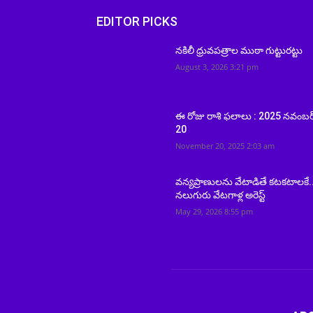
EDITOR PICKS
నకిలీ ధ్రువపత్రాల ముఠా గుట్టురట్టు
August 3, 2026 3:21 pm
ఈ రోజు రాశి ఫలాలు : 2025 నవంబర
20
November 20, 2025 2:03 am
వన్యప్రాణులను వేటాడితే కటకటాలకే.
నలుగురు వేటగాళ్ల అరెస్ట్
May 29, 2026 8:55 pm