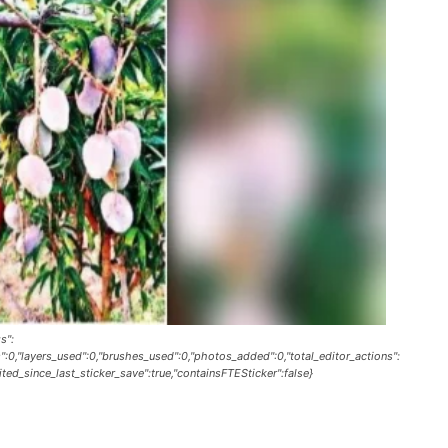
s":
s":0,"layers_used":0,"brushes_used":0,"photos_added":0,"total_editor_actions":
edited_since_last_sticker_save":true,"containsFTESticker":false}