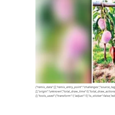
{"remix_data":[],"remix_entry_point":"challenges","source_tag
[],"origin":"unknown","total_draw_time":0,"total_draw_action
{},"tools_used":{"transform":1,"adjust":1},"is_sticker":false,"
Share