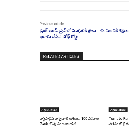
Previous article
డ్రంక్ అండ్ డ్రైవ్‌లో ముగ్గురికి జైలు .. 42 మందికి శిక్షలు
ఖరారు చేసిన బోథ్ కోర్టు
RELATED ARTICLES
Agriculture
Agriculture
అగ్గిపాలైన అన్నదాత ఆశలు.. 100 ఎకరాల
Tomato Far
మొక్కజొన్న పంట బూడిద
పతనంతో రైతన