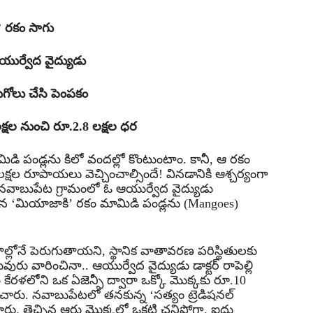
ి’ రకం సాగు
ుర్వేద వైద్యుడు
ుగోలు చేసి పెంపకం
క్షల నుంచి రూ.2.8 లక్షల ధర
 పండ్లను కిలో వందల్లో కొంటుంటాం. కానీ, ఆ రకం
క్షల రూపాయలు వెచ్చించాల్సిందే! వినడానికి ఆశ్చర్యంగా
లం నవాబుపేట గ్రామంలో ఓ ఆయుర్వేద వైద్యుడు
దిన ‘మియాజాకి’ రకం మామిడి పండ్లను (Mangoes)
ల్లోనే పెరుగుతాయని, స్థానిక వాతావరణ పరిస్థితులకు
ురు వారించినా.. ఆయుర్వేద వైద్యుడు డాక్టర్ రాపెల్లి
తం కేరళలోని ఒక ఏజెన్సీ ద్వారా ఒక్కో మొక్కకు రూ.10
ించారు. నవాబుపేటలో తనకున్న ‘సత్యం ట్రెడిషనల్
ారు. తెచ్చిన ఆరు మొక్కల్లో ఒకటి చనిపోగా, ఐదు