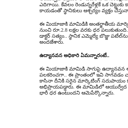
ఎదిగాయి. కేవలం రెండున్నరేళ్లకే ఒక చెట్టుక
కాయడంతో స్థానికులు ఆశ్చర్యం వ్యక్తం చేస్తున్
ఈ మియాజాకి మామిడికి అంతర్జాతీయ మార్కెట్‌
నుంచి రూ.2.8 లక్షల వరకు ధర పలుకుతుంది.
డాక్టర్ సత్యం.. స్థానిక ఎమ్మెల్యే బొజ్జు 
అందజేశారు.
ఉద్యానవన అధికారి ఏమన్నారంటే..
ఈ మియాజాకి మామిడి సాగుపై ఉద్యానవన శాఖ
పలకరించగా.. ఈ ప్రాంతంలో ఇవి సాగవడం 
కాసినా దీనికి సరైన మార్కెటింగ్ సదుపాయం
అభిప్రాయపడ్డారు. ఈ మామిడిలో ఆయుర్వేద
భారీ ధర ఉంటుందని ఆమెపేర్కొన్నారు.
Share