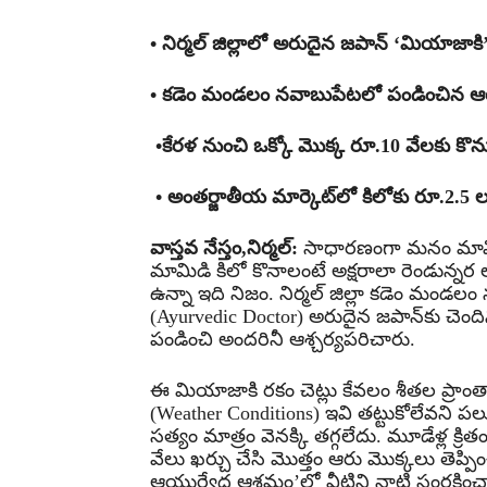
• నిర్మల్ జిల్లాలో అరుదైన జపాన్ ‘మియాజాక
• కడెం మండలం నవాబుపేటలో పండించిన ఆయ
•కేరళ నుంచి ఒక్కో మొక్క రూ.10 వేలకు కొన
• అంతర్జాతీయ మార్కెట్‌లో కిలోకు రూ.2.5 ల
వాస్తవ నేస్తం,నిర్మల్:
సాధారణంగా మనం మామిడి
మామిడి కిలో కొనాలంటే అక్షరాలా రెండున్నర ల
ఉన్నా ఇది నిజం. నిర్మల్ జిల్లా కడెం మండ
(Ayurvedic Doctor) అరుదైన జపాన్‌కు చెం
పండించి అందరినీ ఆశ్చర్యపరిచారు.
ఈ మియాజాకి రకం చెట్లు కేవలం శీతల ప్రాంతా
(Weather Conditions) ఇవి తట్టుకోలేవని పలువ
సత్యం మాత్రం వెనక్కి తగ్గలేదు. మూడేళ్ల క్రి
వేలు ఖర్చు చేసి మొత్తం ఆరు మొక్కలు తెప్ప
ఆయుర్వేద ఆశ్రమం’లో వీటిని నాటి సంరక్షించ