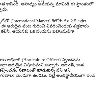
ు కాత కాసింది. అసాధ్యం అనుకున్న మామిడి ఈ ప్రాంతంలో
నారు.
లో (International Market) కిలోకు రూ.2.5 లక్షల
 ఈ అరుదైన పంట గురించి వివరించేందుకు శుక్రవారం
పటేల్‌ను కలిసి, ఆయనకు ఒక పండును బహుమతిగా
 అధికారి (Horticulture Officer) స్పందనను
చాలా అరుదైన విషయమని అన్నారు. అయితే, కాత
 కల్పించడం సవాలుతో కూడుకున్న పని అని
 గుణాలు మెండుగా ఉండటం వల్లే అంతర్జాతీయంగా ఇంత