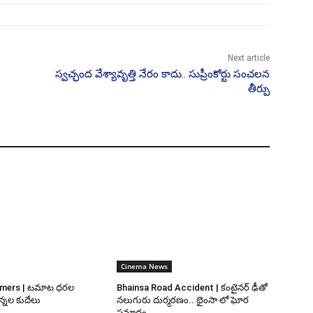
Next article
స్వచ్ఛంద వేశ్యావృత్తి నేరం కాదు.. సుప్రీంకోర్టు సంచలన
తీర్పు
Cinema News
mers | టమాట ధరల
Bhainsa Road Accident | కంటైనర్ ఢీతో
్నల కుదేలు
నలుగురు దుర్మరణం.. భైంసా లో ఘోర
ప్రమాదం