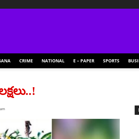
GANA
CRIME
NATIONAL
E – PAPER
SPORTS
BUSI
క్షలు..!
 am