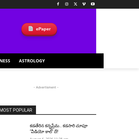
ePaper
NESS
ASTROLOGY
- Advertisment -
MOST POPULAR
కడతేరిన కన్నప్రేమ.. కడసారి చూపూ
‘వీడియో కాల్’ దే!
August 6, 2026 11:28 am