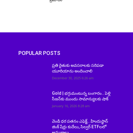
POPULAR POSTS
ప్రతి రైతుకు అవసరాలకు సరిపడా
!
యూరియాను అందించాలి
December 30, 2025 6:26 am
Gold | భగ్గుమంటున్న బంగారం.. పెళ్లి
సీజన్‌కు ముందు సామాన్యులకు షాక్
January 16, 2026 8:28 am
వెండి ధర పతనం ఎఫెక్ట్.. హిందుస్థాన్
జింక్ షేర్లు కుదేలు, సిల్వర్ ETFలలో
అమ్మకాలు