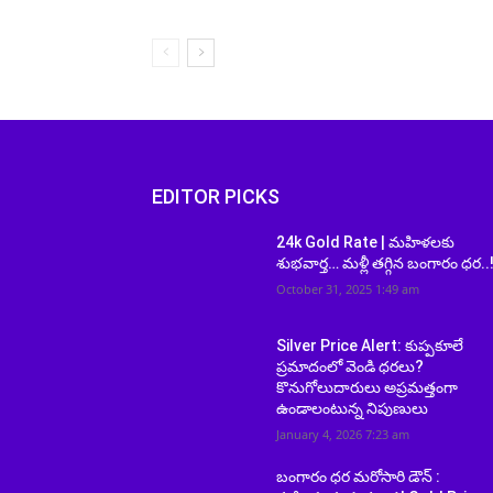
EDITOR PICKS
24k Gold Rate | మహిళలకు
శుభవార్త… మళ్లీ తగ్గిన బంగారం ధర..
October 31, 2025 1:49 am
Silver Price Alert: కుప్పకూలే
ప్రమాదంలో వెండి ధరలు?
కొనుగోలుదారులు అప్రమత్తంగా
ఉండాలంటున్న నిపుణులు
January 4, 2026 7:23 am
బంగారం ధర మరోసారి డౌన్ :