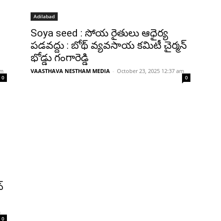
Adilabad
Soya seed : సోయ రైతులు ఆధైర్య
పడవద్దు : బోథ్ వ్యవసాయ కమిటీ చైర్మన్
భోడ్డు గంగారెడ్డి
am
VAASTHAVA NESTHAM MEDIA
-
October 23, 2025 12:37 am
0
0
్
m
0