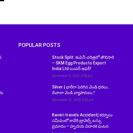
POPULAR POSTS
న
Stock Split: కంపెనీ చరిత్రలో తొలిసారి
– SKM Egg Products Export
India Ltd బంపర్ ఆఫర్!
November 5, 2025 3:58 pm
Silver | భారీగా పెరిగిన వెండి ధరలు..
దు
దివాలా వెండి వ్యాపారులు.!
December 31, 2025 3:30 pm
Kaveri travels Accident| కర్నూలు
సమీపంలో కావేరి ట్రావెల్స్ బస్సు
ప్రమాదం – హృదయ విదారక ఘటన