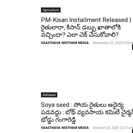
Agriculture
PM-Kisan Installment Released |
రైతులారా, కిసాన్ డబ్బు ఖాతాలోకి
వచ్చిందా? ఎలా చెక్ చేసుకోవాలి?
VAASTHAVA NESTHAM MEDIA
-
November 25, 2025 5:24 
Adilabad
Soya seed : సోయ రైతులు ఆధైర్య
పడవద్దు : బోథ్ వ్యవసాయ కమిటీ చైర్మన
భోడ్డు గంగారెడ్డి
VAASTHAVA NESTHAM MEDIA
-
October 23, 2025 12:37 a