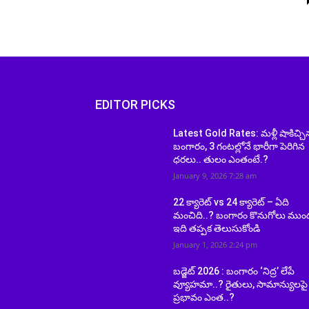
EDITOR PICKS
Latest Gold Rates: మళ్లీ షాకిచ్చి
బంగారం, 3 గంటల్లోనే భారీగా పెరిగిన
ధరలు.. తులం ఎంతంటే.?
January 9, 2026 7:28 am
22 క్యారెట్ vs 24 క్యారెట్ – ఏది
మంచిది..? బంగారం కొనుగోలు ముం
ఇది తప్పక తెలుసుకోండి
January 1, 2026 2:24 pm
బడ్జెట్ 2026 : బంగారం ‘నిద్ర’ లేపే
వ్యూహమా..? రైతులు, సామాన్యులపై
ప్రభావం ఎంత..?