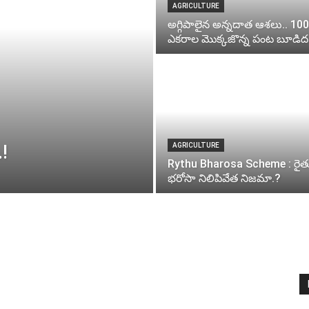
AGRICULTURE
అగ్గిపాలైన అన్నదాత ఆశలు.. 100
ఎకరాల మొక్కజొన్న పంట బూడిద
!
AGRICULTURE
Rythu Bharosa Scheme : రైత
భరోసా నిలిపివేత నిజమా.?