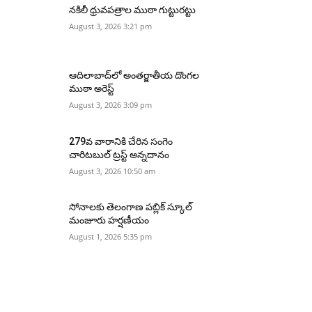
నకిలీ ధ్రువపత్రాల ముఠా గుట్టురట్టు
August 3, 2026 3:21 pm
ఆదిలాబాద్‌లో అంతర్జాతీయ దొంగల
ముఠా అరెస్ట్
August 3, 2026 3:09 pm
279వ వారానికి చేరిన సంగెం
చారిటబుల్ ట్రస్ట్ అన్నదానం
August 3, 2026 10:50 am
సోనాలకు తెలంగాణ పబ్లిక్ స్కూల్
మంజూరు హర్షణీయం
August 1, 2026 5:35 pm