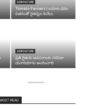
AGRICULTURE
Tomato Farmers | టమాట ధరల
పతనంతో రైతన్నల కుదేలు
AGRICULTURE
ు
ప్రతి రైతుకు అవసరాలకు సరిపడా
యూరియాను అందించాలి
- Advertisment -
MOST READ