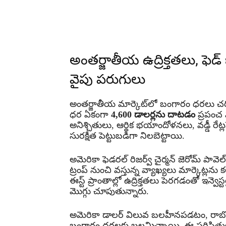
Share
అంతర్జాతీయ ఉద్రిక్తతలు, ఫెడ్ ఒ
వైపు పరుగులు
అంతర్జాతీయ మార్కెట్‌లో బంగారం ధరలు చరిత
ధర ఏకంగా
4,600 డాలర్లను దాటడం
ప్రపంచ 
అనిశ్చితులు, ఆర్థిక భయాందోళనలు, వడ్డీ రేట్
సురక్షిత పెట్టుబడిగా నిలబెట్టాయి.
అమెరికా ఫెడరల్ రిజర్వ్ చైర్మన్ జెరోమ్ పావె
ట్రంప్ నుంచి వస్తున్న వ్యాఖ్యలు మార్కెట
ఈస్ట్ ప్రాంతాల్లో ఉద్రిక్తతలు పెరగడంతో ఇన్వె
మొగ్గు చూపుతున్నారు.
అమెరికా డాలర్ విలువ బలహీనపడటం, రాబోయే ర
బంగారం ధరలకు బలమిచ్చాయి. ఈ పరిస్థితుల్లో