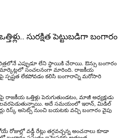
త్తిళ్లు.. సురక్షిత పెట్టుబడిగా బంగారం
్రలోనే ఎప్పుడూ లేని స్థాయికి చేరాయి. ఔన్సు బంగారం
మార్కెట్లలో సంచలనంగా మారింది. రాజకీయ
లపై స్పష్టత లేకపోవడం కలిసి బంగారాన్ని మరోసారి
ల్‌పై రాజకీయ ఒత్తిళ్లు పెరుగుతుండటం, మాజీ అధ్యక్షుడు
్లను కలవరపెడుతున్నాయి. అదే సమయంలో ఇరాన్, మిడిల్
స్టర్లు రిస్క్ అసెట్స్ నుంచి బయటకు వచ్చి బంగారం వైపు
ోజుల్లో వడ్డీ రేట్లు తగ్గవచ్చన్న అంచనాలు కూడా
 బంగారం ప్రస్తుతం ఇన్వెస్టర్లకు అత్యంత