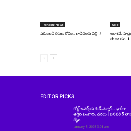
Trending News
Gold
వరుణుడి కరుణ కోసం.. గాడిదలకు పెళ్లి..!
ఆకాశమే హద్దు
తులం రూ. 1.6
EDITOR PICKS
గోల్డ్ లవర్స్‌కు గుడ్ న్యూస్.. భారీగా
తగ్గిన బంగారం ధరలు | జనవరి 5 తా
రేట్లు
January 5, 2026 3:01 am