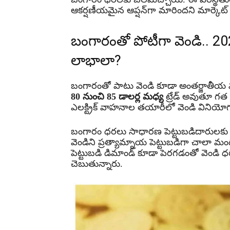
ఆకర్షణీయమైన ఆప్షన్‌గా మారిందని మార్కెట్ 
బంగారంతో పోటీగా వెండి.. 2
లాభాలా?
బంగారంతో పాటు వెండి కూడా అంతర్జాతీయ మార
80 నుంచి 85 డాలర్ల మధ్య
ట్రేడ్ అవుతూ గత రిక
ఎలక్ట్రిక్ వాహనాల తయారీలో వెండి వినియో
బంగారం ధరలు సాధారణ పెట్టుబడిదారులకు 
వెండిని ప్రత్యామ్నాయ పెట్టుబడిగా చాలా మంది
పెట్టుబడి డిమాండ్ కూడా పెరగడంతో వెండ
చెబుతున్నారు.