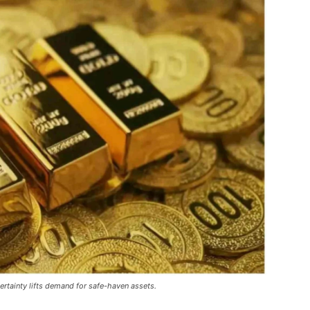
ertainty lifts demand for safe-haven assets.