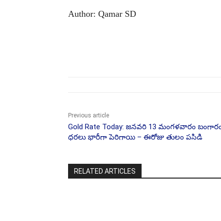
Author: Qamar SD
Share
Previous article
Gold Rate Today: జనవరి 13 మంగళవారం బంగార
ధరలు భారీగా పెరిగాయి – ఈరోజు తులం పసిడి
RELATED ARTICLES