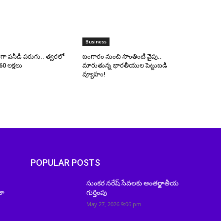
Business
గా పసిడి పరుగు.. త్వరలో
బంగారం నుంచి సొంతింటి వైపు..
0 లక్షలు
మారుతున్న భారతీయుల పెట్టుబడి
వ్యూహం!
POPULAR POSTS
సుంకర నరేష్‌ సేవలకు అంతర్జాతీయ
జా
గుర్తింపు
May 27, 2026 9:06 pm