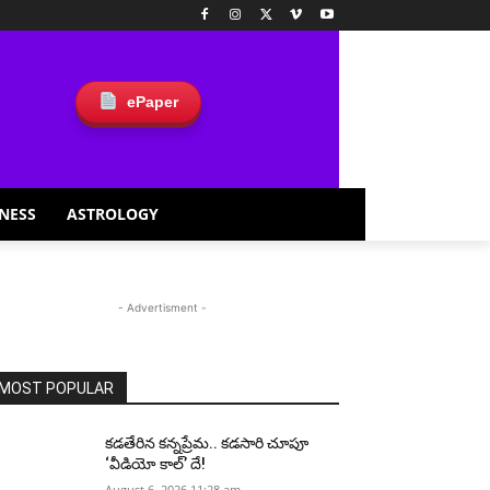
ePaper
NESS
ASTROLOGY
- Advertisment -
MOST POPULAR
కడతేరిన కన్నప్రేమ.. కడసారి చూపూ
‘వీడియో కాల్’ దే!
August 6, 2026 11:28 am