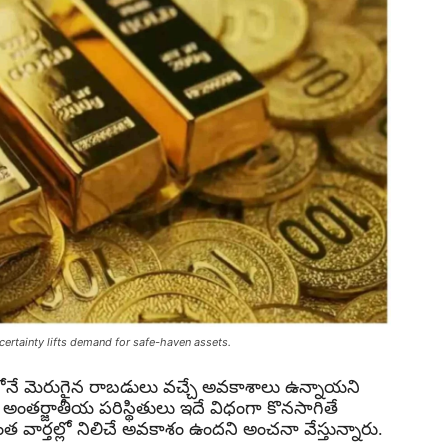
certainty lifts demand for safe-haven assets.
ిలోనే మెరుగైన రాబడులు వచ్చే అవకాశాలు ఉన్నాయని
. అంతర్జాతీయ పరిస్థితులు ఇదే విధంగా కొనసాగితే
 వార్తల్లో నిలిచే అవకాశం ఉందని అంచనా వేస్తున్నారు.