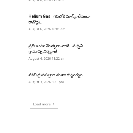
Helium Gas | గదిలోకి మాస్క్ లేకుండా
రావొద్దు..
August 6, 2026 10:01 am
ప్రతి ఇంటా మొక్కలు నాటి.. పచ్చని
గ్రామాన్ని నిర్మిద్దాం!
August 4, 2026 11:22 am
నకిలీ ధ్రువపత్రాల ముఠా గుట్టురట్టు
August 3, 2026 3:21 pm
Load more