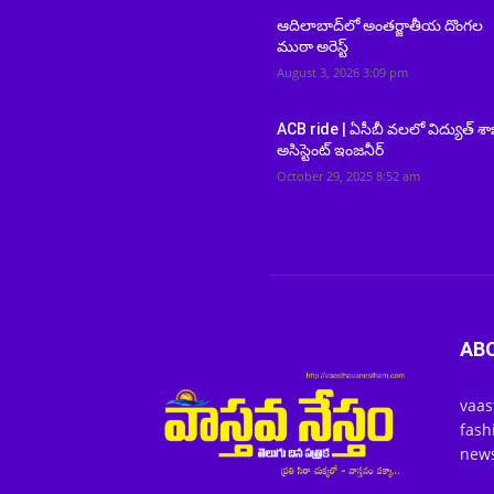
ఆదిలాబాద్‌లో అంతర్జాతీయ దొంగల
ముఠా అరెస్ట్
August 3, 2026 3:09 pm
ACB ride | ఏసీబీ వలలో విద్యుత్ శ
అసిస్టెంట్ ఇంజనీర్
October 29, 2025 8:52 am
AB
vaas
fash
news