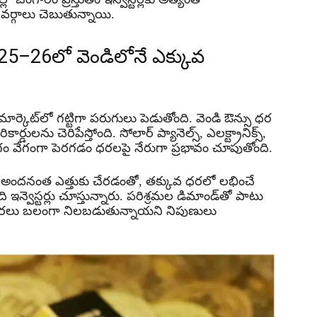
వర్గాలు చెబుతున్నాయి.
025–26లో వెండిలోనే ఎక్కువ
్కెట్‌లో గట్టిగా పరుగులు పెడుతోంది. వెండి ఔన్సు ధర
ార్డులను చెరిపేస్తోంది. సోలార్ ప్యానెల్స్, ఎలక్ట్రానిక్స్,
గం వేగంగా పెరగడం ధరలపై నేరుగా ప్రభావం చూపుతోంది.
అందనంత ఎత్తుకు చేరడంతో, తక్కువ ధరలో లభించే
 ఇన్వెస్టర్లు చూస్తున్నారు. పరిశ్రమల డిమాండ్‌తో పాటు
ి ధరలు బలంగా నిలబడుతున్నాయని నిపుణులు