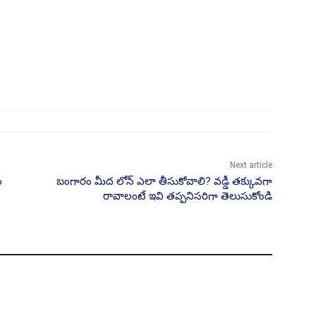
Next article
ం
బంగారం మీద లోన్ ఎలా తీసుకోవాలి? వడ్డీ తక్కువగా
రావాలంటే ఇవి తప్పనిసరిగా తెలుసుకోండి