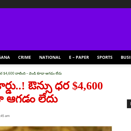
GANA
CRIME
NATIONAL
E – PAPER
SPORTS
BUSI
ు ధర $4,600 దాటింది – వెండి కూడా ఆగడం లేదు
ర్డు..! ఔన్సు ధర $4,600
డా ఆగడం లేదు
2:45 am