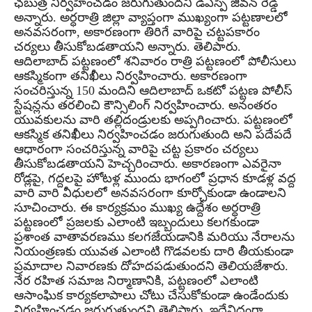
ఛబుత్ర నిర్వహించడం జరుగుతుందని డీఎస్పీ జీవన్ రెడ్డి
అన్నారు. అర్ధరాత్రి జిల్లా వ్యాప్తంగా ముఖ్యంగా పట్టణాలలో
అనవసరంగా, అకారణంగా తిరిగే వారిపై చట్టపకారం
చర్యలు తీసుకోబడతాయని అన్నారు. తెలిపారు.
ఆదిలాబాద్ పట్టణంలో శనివారం రాత్రి పట్టణంలో పోలీసులు
ఆకస్మికంగా తనిఖీలు నిర్వహించారు. అకారణంగా
సంచరిస్తున్న 150 మందిని ఆదిలాబాద్ ఒకటో పట్టణ పోలీస్
స్టేషన్లను తరలించి కౌన్సిలింగ్ నిర్వహించారు. అనంతరం
యువకులను వారి తల్లిదండ్రులకు అప్పగించారు. పట్టణంలో
ఆకస్మిక తనిఖీలు నిర్వహించడం జరుగుతుంది అని పదేపదే
ఆధారంగా సంచరిస్తున్న వారిపై చట్ట ప్రకారం చర్యలు
తీసుకోబడతాయని హెచ్చరించారు. అకారణంగా ఎవరైనా
రోడ్లపై, గద్దలపై హోటళ్ల ముందు భాగంలో ప్రధాన కూడళ్ల వద్ద
వారి వారి వీధులలో అనవసరంగా కూర్చోకుండా ఉండాలని
సూచించారు. ఈ కార్యక్రమం ముఖ్య ఉద్దేశం అర్ధరాత్రి
పట్టణంలో ప్రజలకు ఎలాంటి ఇబ్బందులు కలగకుండా
ప్రశాంత వాతావరణము కలగజేయడానికి మరియు నేరాలను
నియంత్రణకు యువత ఎలాంటి గొడవలకు దారి తీయకుండా
ప్రమాదాల నివారణకు దోహదపడుతుందని తెలియజేశారు.
నేర రహిత సమాజ నిర్మాణానికి, పట్టణంలో ఎలాంటి
ఆసాంఘిక కార్యకలాపాలు చోటు చేసుకోకుండా ఉండేందుకు
నిర్వహించడం జరుగుతుందని తెలిపారు. ఇదేవిధంగా