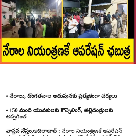
• నేరాలు, దొంగతనాల అదుపునకు ప్రత్యేకంగా చర్యలు
• 150 మంది యువకులకు కౌన్సిలింగ్, తల్లిదండ్రులకు
అప్పగింత
వాస్తవ నేస్తం,ఆదిలాబాద్ :
నేరాల నియంత్రణకే ఆపరేషన్