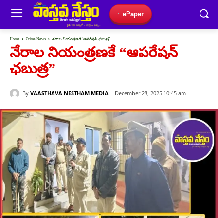
ePaper
Home
Crime News
నేరాల నియంత్రణకే "ఆపరేషన్ ఛబుత్ర"
నేరాల నియంత్రణకే “ఆపరేషన్
ఛబుత్ర”
By
VAASTHAVA NESTHAM MEDIA
December 28, 2025 10:45 am