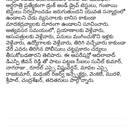
అర్ధరాత్రి ప్రత్యేకంగా డ్రంక్ అండ్ డ్రైవ్ టెస్టులు, గంజాయి
టెస్టులు నిర్వహించడం జరుగుతుందని యువత సన్మార్గంలో
ఉండాలని చెడు వ్యసనాలకు బానిస కాకుండా
మాదకద్రవ్యాలకు దూరంగా ఉండాలని సూచించారు.
అత్యవసర సమయంలో, ప్రయాణాలకు వెళ్లేవారు,
ఆసుపత్రులకు వెళ్లేవారు, పనులు ముగించుకొని ఇళ్లకు
వెళ్లేవారు, ఉద్యోగాలకు వెళ్లేవారు, తిరిగి వచ్చేవారు కాకుండా
వేరే ఎవరు తిరిగిన పోలీసులు చట్టప్రకారం చర్యలు
తీసుకోబడతారని తెలిపారు. ఈ ఆపరేషన్లో ఆదిలాబాద్
డిఎస్పి జీవన్ రెడ్డి తో పాటు పట్టణ సీఐలు సునీల్ కుమార్,
నాగరాజు , రూరల్ ఎస్సై విష్ణువర్ధన్, మావల ఎస్సై
రాజకుమార్, మధుకర్ రిజర్వ్ ఇన్స్పెక్టర్లు, వెంకటి, మురళి,
శ్రీపాల్, చంద్రశేఖర్, తదితరులు పాల్గొన్నారు.