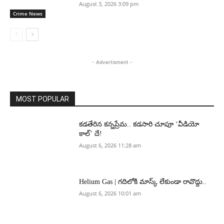
August 3, 2026 3:09 pm
Crime News
- Advertisment -
MOST POPULAR
కడతేరిన కన్నప్రేమ.. కడసారి చూపూ ‘వీడియో
కాల్’ దే!
August 6, 2026 11:28 am
Helium Gas | గదిలోకి మాస్క్ లేకుండా రావొద్దు..
August 6, 2026 10:01 am