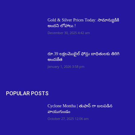
Gold & Silver Prices Today: సామాన్యుడికి
అందని లోహాలు.!
December 30, 2025 4:42 am
రూ.39 లక్షలమొబైల్ ఫోన్లు బాధితులకు తిరిగి
అందజేత
January 1, 2026 3:58 pm
POPULAR POSTS
Cyclone Montha | తుఫాన్ గా బ‌ల‌ప‌డిన
వాయుగుండం
October 27, 2025 12:06 am