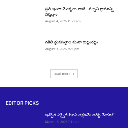
ప్రతి ఇంటా మొక్కలు నాటి.. పచ్చని గ్రామాన్ని
నిర్మిద్దాం!
August 4, 2026 11:22 am
నకిలీ ధ్రువపత్రాల ముఠా గుట్టురట్టు
August 3, 2026 3:21 pm
Load more
EDITOR PICKS
ఇచ్చోడ ఎక్సైజ్ సీఐని తక్షణమే అరెస్ట్ చేయాలి’
March 13, 2026 7:11 am