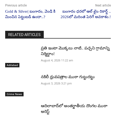
Previous article
Next article
Gold & Silver| బంగారం, వెండి కి
బంగారం ధరలో ఆల్ టైం రికార్డ్ ..
మించిన పెట్టుబడి ఉందా..?
2026లో మరింత పెరిగే అవకాశం.!
RELATED ARTICLES
ప్రతి ఇంటా మొక్కలు నాటి.. పచ్చని గ్రామాన్ని
నిర్మిద్దాం!
August 4, 2026 11:22 am
Adilabad
నకిలీ ధ్రువపత్రాల ముఠా గుట్టురట్టు
August 3, 2026 3:21 pm
Crime News
ఆదిలాబాద్‌లో అంతర్జాతీయ దొంగల ముఠా
అరెస్ట్