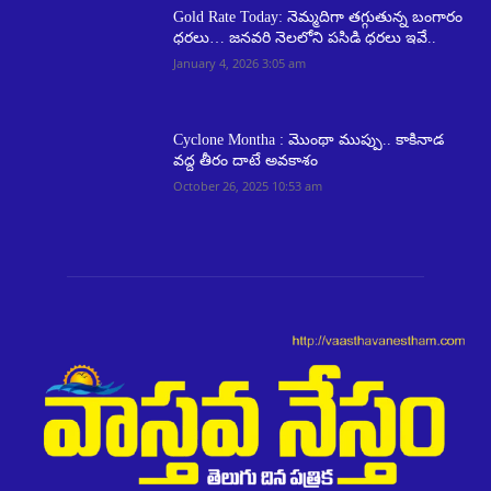
Gold Rate Today: నెమ్మదిగా తగ్గుతున్న బంగారం
ధరలు… జనవరి నెలలోని పసిడి ధరలు ఇవే..
January 4, 2026 3:05 am
Cyclone Montha : మొంథా ముప్పు.. కాకినాడ
వ‌ద్ద తీరం దాటే అవ‌కాశం
October 26, 2025 10:53 am