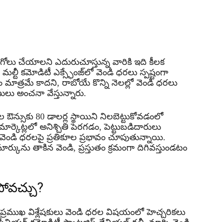
గోలు చేయాలని ఎదురుచూస్తున్న వారికి ఇది కీలక
టీ కమోడిటీ ఎక్స్ఛేంజ్‌లో వెండి ధరలు స్పష్టంగా
మాత్రమే కాదని, రాబోయే కొన్ని నెలల్లో వెండి ధరలు
ులు అంచనా వేస్తున్నారు.
ఔన్సుకు 80 డాలర్ల స్థాయిని నిలబెట్టుకోవడంలో
కెట్లలో అనిశ్చితి పెరగడం, పెట్టుబడిదారులు
ెండి ధరలపై ప్రతికూల ప్రభావం చూపుతున్నాయి.
మార్కును తాకిన వెండి, ప్రస్తుతం క్రమంగా దిగివస్తుండటం
పోవచ్చు?
 ప్రముఖ విశ్లేషకులు వెండి ధరల విషయంలో హెచ్చరికలు