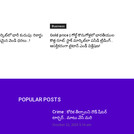
Business
ెట్‌లో భారీ కుదుపు: రికార్డు
Gold price | గోల్డ్ కొనుగోళ్లలో భారతీయుల
మైన వెండి ధరలు..!
కొత్త రూట్: స్టాక్ మార్కెట్‌లా పసిడి ట్రేడింగ్..
ఆసక్తికరంగా టైటాన్ ఎండీ విశ్లేషణ!
POPULAR POSTS
ి
Crime : కోరిక తీర్చాలని రౌడీ షీటర్‌
టార్చర్.. మాటు వేసి మరి
October 22, 2025 5:16 am