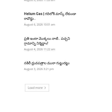
Helium Gas | గదిలోకి మాస్క్ లేకుండా
రావొద్దు..
August 6, 2026 10:01 am
ప్రతి ఇంటా మొక్కలు నాటి.. పచ్చని
గ్రామాన్ని నిర్మిద్దాం!
August 4, 2026 11:22 am
నకిలీ ధ్రువపత్రాల ముఠా గుట్టురట్టు
August 3, 2026 3:21 pm
Load more