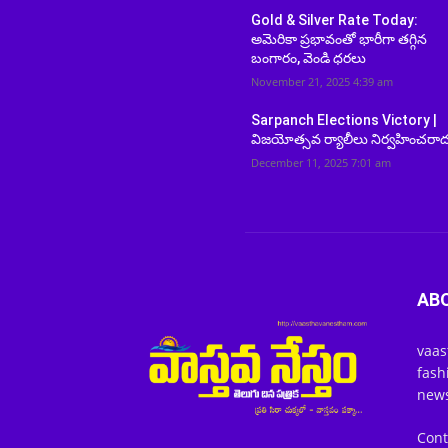
Gold & Silver Rate Today:
అమెరికా ప్రభావంతో భారీగా తగ్గిన
బంగారం, వెండి ధరలు
November 21, 2025 4:39 am
Sarpanch Elections Victory |
విజయోత్సవ ర్యాలీలు నిర్వహించరా
December 11, 2025 7:01 am
AB
vaas
fash
news
Cont