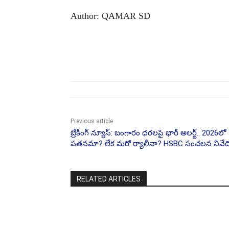
Author: QAMAR SD
Share
Previous article
బ్రేకింగ్ న్యూస్: బంగారం ధరలపై భారీ అలర్ట్.. 2026లో
పతనమా? లేక మరో ర్యాలీనా? HSBC సంచలన నివేద
RELATED ARTICLES