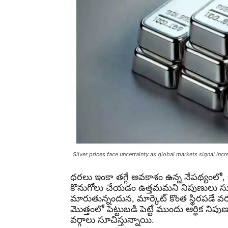
Silver prices face uncertainty as global markets signal incre
ధరలు ఇంకా తగ్గే అవకాశం ఉన్న నేపథ్యంలో, ఒ
కొనుగోలు చేయడం ఉత్తమమని నిపుణులు సూచిస్
మారుతున్నందున, మార్కెట్ కొంత స్థిరపడే వ
మొత్తంలో పెట్టుబడి పెట్టే ముందు ఆర్థిక 
వర్గాలు సూచిస్తున్నాయి.