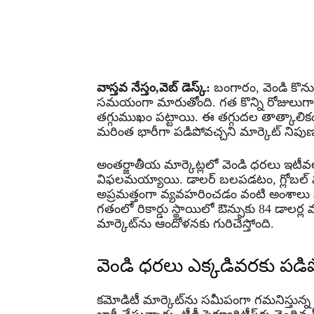
Share
వాస్తవ నేస్తం,వెబ్ డెస్క్:
బంగారం, వెండి కొను
సమయంగా మారుతోంది. గత కొన్ని రోజులుగా మల్
తగ్గుముఖం పట్టాయి. ఈ తగ్గుదల తాత్కాలికం 
మరింత భారీగా పడిపోవచ్చని మార్కెట్ నిపుణ
అంతర్జాతీయ మార్కెట్లలో వెండి ధరలు ఇటీవల 
విఫలమయ్యాయి. డాలర్ బలపడటం, గ్లోబల్ మార్
అప్రమత్తంగా వ్యవహరించడం వంటి అంశాలు వ
గతంలో రికార్డు స్థాయిలో ఔన్సుకు 84 డాలర్ల 
మార్కెట్‌ను ఆందోళనకు గురిచేస్తోంది.
వెండి ధరలు ఎక్కడివరకు పడి
కమోడిటీ మార్కెట్‌ను సమీపంగా గమనిస్తున్న