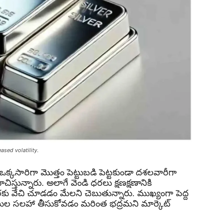
ased volatility.
క్కసారిగా మొత్తం పెట్టుబడి పెట్టకుండా దశలవారీగా
తున్నారు. అలాగే వెండి ధరలు క్షణక్షణానికి
రకు వేచి చూడడం మేలని చెబుతున్నారు. ముఖ్యంగా పెద్ద
నిపుణుల సలహా తీసుకోవడం మరింత భద్రమని మార్కెట్