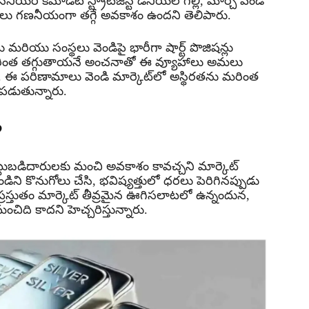
 సీనియర్ కమోడిటీ స్ట్రాటజిస్ట్ డేనియల్ గల్లీ, మార్చి వెండి
ండి ధరలు గణనీయంగా తగ్గే అవకాశం ఉందని తెలిపారు.
ులు మరియు సంస్థలు వెండిపై భారీగా షార్ట్ పొజిషన్లు
మరింత తగ్గుతాయనే అంచనాతో ఈ వ్యూహాలు అమలు
ాయి. ఈ పరిణామాలు వెండి మార్కెట్‌లో అస్థిరతను మరింత
పడుతున్నారు.
?
 పెట్టుబడిదారులకు మంచి అవకాశం కావచ్చని మార్కెట్
ండిని కొనుగోలు చేసి, భవిష్యత్తులో ధరలు పెరిగినప్పుడు
రస్తుతం మార్కెట్ తీవ్రమైన ఊగిసలాటలో ఉన్నందున,
ంచిది కాదని హెచ్చరిస్తున్నారు.