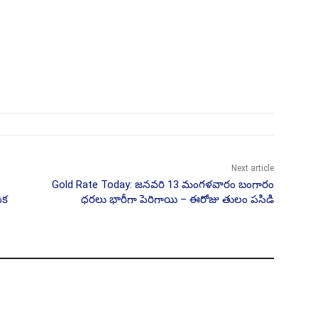
Next article
Gold Rate Today: జనవరి 13 మంగళవారం బంగారం
ిక
ధరలు భారీగా పెరిగాయి – ఈరోజు తులం పసిడి