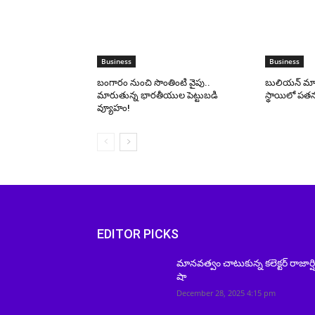
Business
Business
బంగారం నుంచి సొంతింటి వైపు..
బులియన్ మార్క
మారుతున్న భారతీయుల పెట్టుబడి
స్థాయిలో పతన
వ్యూహం!
EDITOR PICKS
మానవత్వం చాటుకున్న కలెక్టర్ రాజార్ష
షా
December 28, 2025 4:15 pm