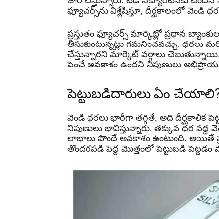
జారీ చేస్తున్నారు. టీడీ సెక్యూరిటీస్‌కు చెందిన
ఫ్యూచర్స్‌ను విశ్లేషిస్తూ, దీర్ఘకాలంలో వె
ప్రస్తుతం ఫ్యూచర్స్ మార్కెట్లో ప్రధాన బ్యాంక
తీసుకుంటున్నట్లు గమనించవచ్చు. ధరలు 
చేస్తున్నారని మార్కెట్ వర్గాలు చెబుతున్న
పెంచే అవకాశం ఉందని నిపుణులు అభిప్రాయ
పెట్టుబడిదారులు ఏం చేయాలి
వెండి ధరలు భారీగా తగ్గితే, అది దీర్ఘకాలిక
నిపుణులు భావిస్తున్నారు. తక్కువ ధర వద్ద వె
లాభాలు పొందే అవకాశం ఉంటుంది. అయితే ప్
తొందరపడి పెద్ద మొత్తంలో పెట్టుబడి పెట్టడం మ