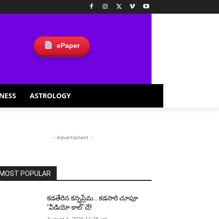
ePaper
NESS
ASTROLOGY
- Advertisment -
MOST POPULAR
కడతేరిన కన్నప్రేమ.. కడసారి చూపూ
‘వీడియో కాల్’ దే!
August 6, 2026 11:28 am