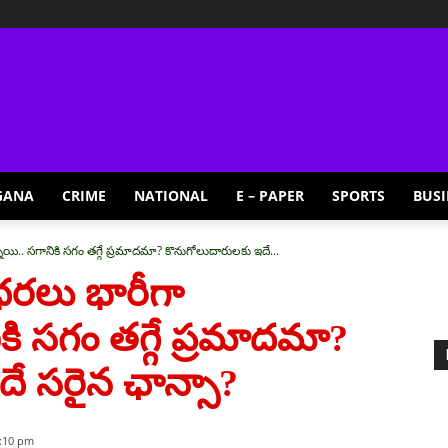
GANA
CRIME
NATIONAL
E – PAPER
SPORTS
BUSI
న్నాయి.. సగానికి సగం తగ్గే ప్రమాదమా? కొనుగోలుదారులకు ఇదే...
 ధరలు భారీగా
ానికి సగం తగ్గే ప్రమాదమా?
ే సరైన ఛాన్సా?
2:10 pm