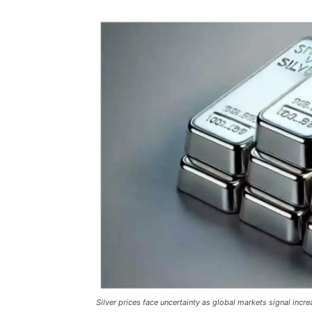
Silver prices face uncertainty as global markets signal increa