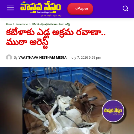
ePaper
Home
Crime News
కబేళాకు ఎడ్ల అక్రమ రవాణా.. ముఠా అరెస్ట్
కబేళాకు ఎడ్ల అక్రమ రవాణా..
ముఠా అరెస్ట్
By
VAASTHAVA NESTHAM MEDIA
July 7, 2026 5:58 pm