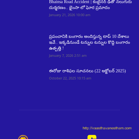
Bhainsa Road Accident | కంటైనర్ ఢీతో నలుగురు
దుర్మరణం.. భైంసా లో ఘోర ప్రమాదం
January 21, 2026 10:00 am
ప్రపంచానికి బంగారం అందిస్తున్న టాప్ 10 దేశాలు
ఇవే.. ఇక్కడినుండే టన్నుల టన్నుల కొద్ది బంగారం
ఉత్పత్తి.!
January 7, 2026 2:51 am
ఈరోజు రాశిఫల సూచనలు (22 అక్టోబర్ 2025)
October 22, 2025 10:15 am