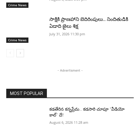
Crime News
సాక్షికి ప్రాణహాని బెదిరింపులు.. నిందితుడికి
ఏడాది జైలు శిక్ష
July 31, 2026 11:30 pm
Crime News
- Advertisment -
MOST POPULAR
కడతేరిన కన్నప్రేమ.. కడసారి చూపూ ‘వీడియో
కాల్’ దే!
August 6, 2026 11:28 am