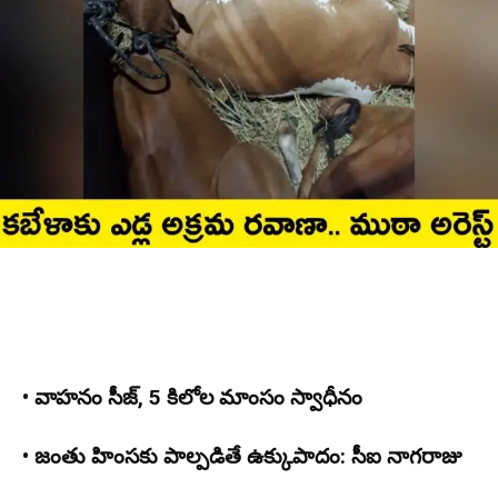
• వాహనం సీజ్, 5 కిలోల మాంసం స్వాధీనం
• జంతు హింసకు పాల్పడితే ఉక్కుపాదం: సీఐ నాగరాజు