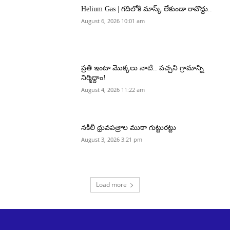
Helium Gas | గదిలోకి మాస్క్ లేకుండా రావొద్దు..
August 6, 2026 10:01 am
ప్రతి ఇంటా మొక్కలు నాటి.. పచ్చని గ్రామాన్ని
నిర్మిద్దాం!
August 4, 2026 11:22 am
నకిలీ ధ్రువపత్రాల ముఠా గుట్టురట్టు
August 3, 2026 3:21 pm
Load more