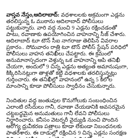
వాస్తవ నేస్తం,ఆదిలాబాద్:
వధశాలలకు అక్రమంగా ఎడ్లను
తరలిస్తున్న ఓ ముఠాను ఆదిలాబాద్ పోలీసులు
పట్టుకున్నారు. వారి వద్ద నుంచి 9 ఎడ్లను రక్షించడంతో
పాటు, రవాణాకు ఉపయోగించిన వాహనాన్ని సీజ్ చేశారు.
ఆదిలాబాద్ టూ టౌన్ సీఐ నాగరాజు తెలిపిన వివరాల
ప్రకారం.. సోమవారం రాత్రి టూ టౌన్ పోలీస్ స్టేషన్ పరిధిలో
పోలీసులు వాహన తనిఖీలు చేపట్టారు. ఈ క్రమంలో
అనుమానాస్పదంగా వెళ్తున్న ఒక వాహనాన్ని ఆపి తనిఖీ
చేయగా, అందులో 9 చిన్న ఎడ్లను అత్యంత అమానుషంగా,
కిక్కిరిసినట్లుగా తాళ్లతో కట్టి వధశాలకు తరలిస్తున్నట్లు
గుర్తించారు. ఈ తనిఖీల్లో వాహనంలో ఉన్న 5 కిలోల
మాంసాన్ని కూడా పోలీసులు స్వాధీనం చేసుకున్నారు.
నిందితుల వద్ద జంతువుల కొనుగోలుకు సంబంధించిన
ఎలాంటి రసీదులు గానీ, రవాణా చేయడానికి అవసరమైన
చట్టబద్ధమైన అనుమతులు గానీ లేవని పోలీసులు
నిర్ధారించారు. కనీసం వెటర్నరీ వైద్యుడి నుంచి పొందిన
ఆరోగ్య ధ్రువీకరణ పత్రాలు కూడా లేకుండా నిబంధనలకు
పాతరేశారు. ఈ దాడుల్లో రక్షించిన 9 చిన్న ఎడ్లను సంరక్షణ