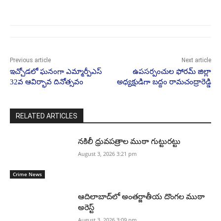
Previous article
Next article
ఇచ్చోడలో ఘనంగా ఎమ్మార్పీఎస్
ఉపసర్పంచుల ఫోరమ్ జిల్లా
32వ ఆవిర్భావ దినోత్సవం
అధ్యక్షుడిగా బద్దం రామచంద్రారెడ్డి
RELATED ARTICLES
నకిలీ ధ్రువపత్రాల ముఠా గుట్టురట్టు
August 3, 2026 3:21 pm
Crime News
ఆదిలాబాద్‌లో అంతర్జాతీయ దొంగల ముఠా
అరెస్ట్
August 3, 2026 3:09 pm