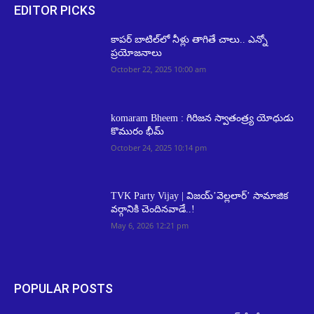
EDITOR PICKS
కాపర్ బాటిల్‌లో నీళ్లు తాగితే చాలు.. ఎన్నో
ప్రయోజనాలు
October 22, 2025 10:00 am
komaram Bheem : గిరిజన స్వాతంత్ర్య యోధుడు
కొమురం భీమ్
October 24, 2025 10:14 pm
TVK Party Vijay | విజయ్’వెల్లలార్’ సామాజిక
వర్గానికి చెందినవాడే..!
May 6, 2026 12:21 pm
POPULAR POSTS