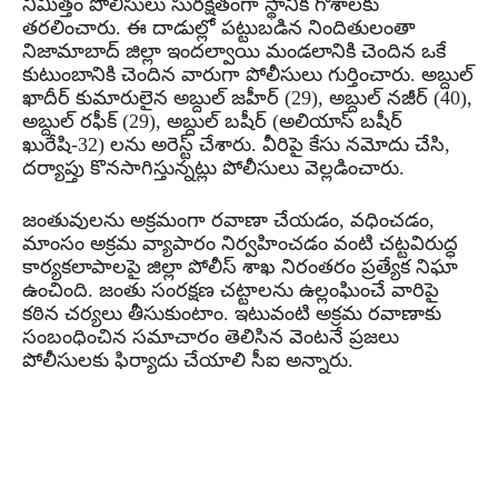
నిమిత్తం పోలీసులు సురక్షితంగా స్థానిక గోశాలకు
తరలించారు. ఈ దాడుల్లో పట్టుబడిన నిందితులంతా
నిజామాబాద్ జిల్లా ఇందల్వాయి మండలానికి చెందిన ఒకే
కుటుంబానికి చెందిన వారుగా పోలీసులు గుర్తించారు. అబ్దుల్
ఖాదీర్ కుమారులైన అబ్దుల్ జహీర్ (29), అబ్దుల్ నజీర్ (40),
అబ్దుల్ రఫీక్ (29), అబ్దుల్ బషీర్ (అలియాస్ బషీర్
ఖురేషి-32) లను అరెస్ట్ చేశారు. వీరిపై కేసు నమోదు చేసి,
దర్యాప్తు కొనసాగిస్తున్నట్లు పోలీసులు వెల్లడించారు.
జంతువులను అక్రమంగా రవాణా చేయడం, వధించడం,
మాంసం అక్రమ వ్యాపారం నిర్వహించడం వంటి చట్టవిరుద్ధ
కార్యకలాపాలపై జిల్లా పోలీస్ శాఖ నిరంతరం ప్రత్యేక నిఘా
ఉంచింది. జంతు సంరక్షణ చట్టాలను ఉల్లంఘించే వారిపై
కఠిన చర్యలు తీసుకుంటాం. ఇటువంటి అక్రమ రవాణాకు
సంబంధించిన సమాచారం తెలిసిన వెంటనే ప్రజలు
పోలీసులకు ఫిర్యాదు చేయాలి సీఐ అన్నారు.